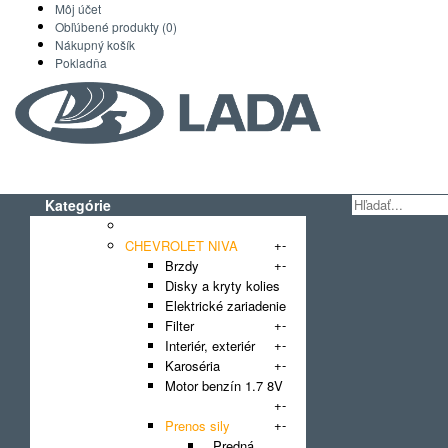
Môj účet
Obľúbené produkty (0)
Nákupný košík
Pokladňa
Kategórie
AKCIA
+
-
CHEVROLET NIVA
+
-
Brzdy
Disky a kryty kolies
Elektrické zariadenie
+
-
Filter
+
-
Interiér, exteriér
+
-
Karoséria
Motor benzín 1.7 8V
+
-
(2123)
+
-
Prenos sily
Predná