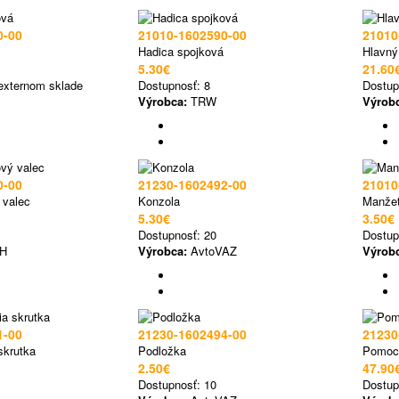
0-00
21010-1602590-00
21010
Hadica spojková
Hlavný
5.30€
21.60
externom sklade
Dostupnosť:
8
Dostup
.
Výrobca:
TRW
Výrob
0-00
21230-1602492-00
21010
 valec
Konzola
Manžet
5.30€
3.50€
Dostupnosť:
20
Dostup
H
Výrobca:
AvtoVAZ
Výrob
1-00
21230-1602494-00
21230
skrutka
Podložka
Pomocn
2.50€
47.90
Dostupnosť:
10
Dostup