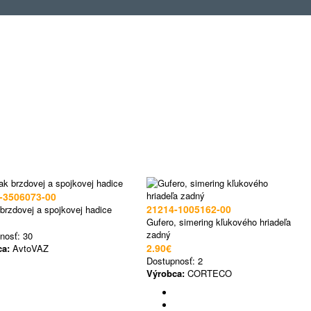
-3506073-00
21214-1005162-00
 brzdovej a spojkovej hadice
Gufero, simering kľukového hriadeľa
zadný
nosť:
30
2.90€
ca:
AvtoVAZ
Dostupnosť:
2
Výrobca:
CORTECO