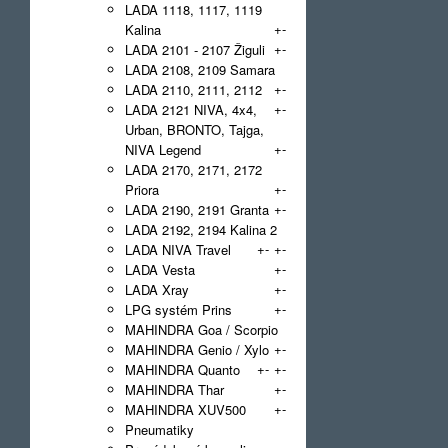
LADA 1118, 1117, 1119
+
-
Kalina
+
-
LADA 2101 - 2107 Žiguli
LADA 2108, 2109 Samara
+
-
LADA 2110, 2111, 2112
+
-
LADA 2121 NIVA, 4x4,
Urban, BRONTO, Tajga,
+
-
NIVA Legend
LADA 2170, 2171, 2172
+
-
Priora
+
-
LADA 2190, 2191 Granta
LADA 2192, 2194 Kalina 2
+
-
+
-
LADA NIVA Travel
+
-
LADA Vesta
+
-
LADA Xray
+
-
LPG systém Prins
MAHINDRA Goa / Scorpio
+
-
MAHINDRA Genio / Xylo
+
-
+
-
MAHINDRA Quanto
+
-
MAHINDRA Thar
+
-
MAHINDRA XUV500
Pneumatiky