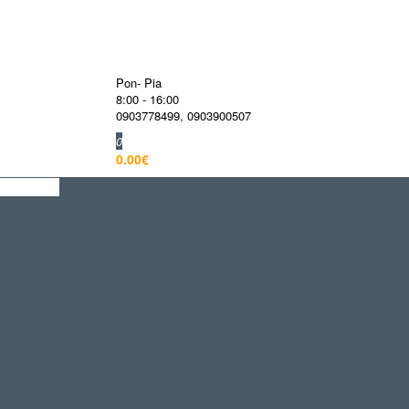
Pon- Pia
8:00 - 16:00
0903778499
,
0903900507
0
0.00€