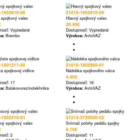
-1602610-00
21010-1602610-00
 spojkový valec
Hlavný spojkový valec
€
20.40€
nosť:
Vypredané
Dostupnosť:
Vypredané
ca:
Brembo
Výrobca:
AvtoVAZ
-1601211-00
21010-1602560-01
a spojkovej vidlice
Nádobka spojkového valca
4.40€
nosť:
17
Dostupnosť:
19
ca:
Balakovorezinotekhnika
Výrobca:
AvtoVAZ
-1602510-01
21214-3720020-02
ý spojkový valec
Snímač polohy pedálu spojky
€
6.10€
nosť:
2
Dostupnosť:
11