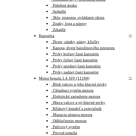
Palubná doska
Sedadlá
Sklo, tesnenia, ovládanie okien
Znaky, loga a nápisy
Zrkadlá
+
-
Karoséria
Dvere, zámky, pánty, kľučky
Kapota, dvere batožinového priestoru
Prvky bočnej časti karosérie
Prvky čelnej časti karosérie
Prvky spodnej časti karosérie
Prvky zadnej časti karosérie
+
-
Motor benzín 1.4 16V (11194)
Blok valcov a jeho hlavné prvky
Chladiaci systém motora
Elektrické zariadenie motora
Hlava valcov a jej hlavné prvky
Kľukový hriadeľ a zotrvačník
Mazacia sústava motora
Odhlučnenie motora
Palivový systém
Prevod remeňa