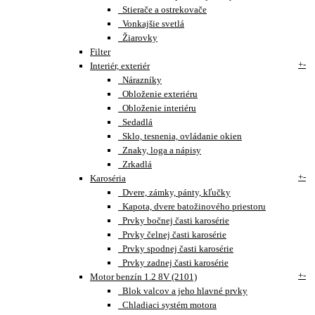
Stierače a ostrekovače
Vonkajšie svetlá
Žiarovky
Filter
+
-
Interiér, exteriér
Nárazníky
Obloženie exteriéru
Obloženie interiéru
Sedadlá
Sklo, tesnenia, ovládanie okien
Znaky, loga a nápisy
Zrkadlá
+
-
Karoséria
Dvere, zámky, pánty, kľučky
Kapota, dvere batožinového priestoru
Prvky bočnej časti karosérie
Prvky čelnej časti karosérie
Prvky spodnej časti karosérie
Prvky zadnej časti karosérie
+
-
Motor benzín 1.2 8V (2101)
Blok valcov a jeho hlavné prvky
Chladiaci systém motora