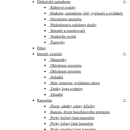
+
-
Elektrické zariadenie
Káblové zväzky
Klaksón, zariadenia, relé, vypínače a ovládače
Osvetlenie interiéru
Príslušenstvo palubnej dosky
Stierače a ostrekovače
Vonkajšie svetlá
Žiarovky
Filter
+
-
Interiér, exteriér
Nárazníky
Obloženie exteriéru
Obloženie interiéru
Sedadlá
Sklo, tesnenia, ovládanie okien
Znaky, loga a nápisy
Zrkadlá
+
-
Karoséria
Dvere, zámky, pánty, kľučky
Kapota, dvere batožinového priestoru
Prvky bočnej časti karosérie
Prvky čelnej časti karosérie
Prvky spodnej časti karosérie