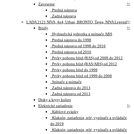
+
-
Zavesenie
Predná náprava
Zadná náprava
+
-
LADA 2121 NIVA, 4x4, Urban, BRONTO, Tajga, NIVA Legend
+
-
Brzdy
Hydraulická jednotka a snímače ABS
Predná náprava do 1998
Predná náprava od 1998 do 2016
Predná náprava od 2016
Prvky pohonu bŕzd (BAS) od 2008 do 2012
Prvky pohonu bŕzd (BAS/ABS) od 2012
Prvky pohonu bŕzd do 1999
Prvky pohonu bŕzd od 1999 do 2008
Spínače a snímače
Zadná náprava do 2013
Zadná náprava od 2013
Disky a kryty kolies
+
-
Elektrické zariadenie
Káblové zväzky
Klaksón, zariadenia, relé, vypínače a ovládače
do 2019
Klaksón, zariadenia, relé, vypínače a ovládače