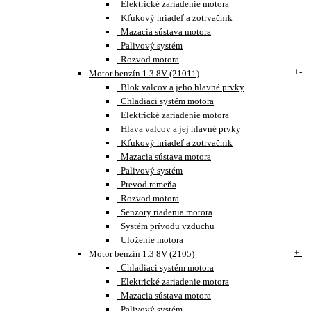
Elektrické zariadenie motora
Kľukový hriadeľ a zotrvačník
Mazacia sústava motora
Palivový systém
Rozvod motora
+
-
Motor benzín 1.3 8V (21011)
Blok valcov a jeho hlavné prvky
Chladiaci systém motora
Elektrické zariadenie motora
Hlava valcov a jej hlavné prvky
Kľukový hriadeľ a zotrvačník
Mazacia sústava motora
Palivový systém
Prevod remeňa
Rozvod motora
Senzory riadenia motora
Systém prívodu vzduchu
Uloženie motora
+
-
Motor benzín 1.3 8V (2105)
Chladiaci systém motora
Elektrické zariadenie motora
Mazacia sústava motora
Palivový systém