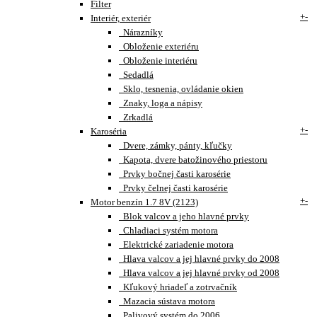
Filter
+
-
Interiér, exteriér
Nárazníky
Obloženie exteriéru
Obloženie interiéru
Sedadlá
Sklo, tesnenia, ovládanie okien
Znaky, loga a nápisy
Zrkadlá
+
-
Karoséria
Dvere, zámky, pánty, kľučky
Kapota, dvere batožinového priestoru
Prvky bočnej časti karosérie
Prvky čelnej časti karosérie
+
-
Motor benzín 1.7 8V (2123)
Blok valcov a jeho hlavné prvky
Chladiaci systém motora
Elektrické zariadenie motora
Hlava valcov a jej hlavné prvky do 2008
Hlava valcov a jej hlavné prvky od 2008
Kľukový hriadeľ a zotrvačník
Mazacia sústava motora
Palivový systém do 2006