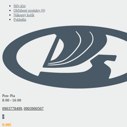
Môj účet
Obľúbené produkty (0)
Nákupný košík
Pokladňa
Pon- Pia
8:00 - 16:00
0903778499
,
0903900507
0
0.00€