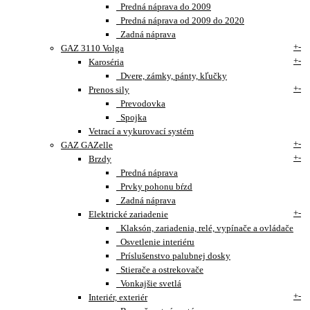
Predná náprava do 2009
Predná náprava od 2009 do 2020
Zadná náprava
+
-
GAZ 3110 Volga
+
-
Karoséria
Dvere, zámky, pánty, kľučky
+
-
Prenos sily
Prevodovka
Spojka
Vetrací a vykurovací systém
+
-
GAZ GAZelle
+
-
Brzdy
Predná náprava
Prvky pohonu bŕzd
Zadná náprava
+
-
Elektrické zariadenie
Klaksón, zariadenia, relé, vypínače a ovládače
Osvetlenie interiéru
Príslušenstvo palubnej dosky
Stierače a ostrekovače
Vonkajšie svetlá
+
-
Interiér, exteriér