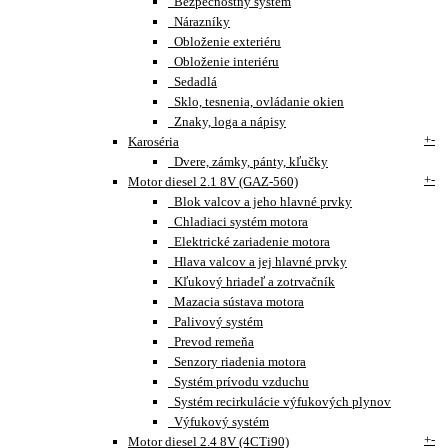
Bezpečnostný systém
Nárazníky
Obloženie exteriéru
Obloženie interiéru
Sedadlá
Sklo, tesnenia, ovládanie okien
Znaky, loga a nápisy
+
-
Karoséria
Dvere, zámky, pánty, kľučky
+
-
Motor diesel 2.1 8V (GAZ-560)
Blok valcov a jeho hlavné prvky
Chladiaci systém motora
Elektrické zariadenie motora
Hlava valcov a jej hlavné prvky
Kľukový hriadeľ a zotrvačník
Mazacia sústava motora
Palivový systém
Prevod remeňa
Senzory riadenia motora
Systém prívodu vzduchu
Systém recirkulácie výfukových plynov
Výfukový systém
+
-
Motor diesel 2.4 8V (4CTi90)