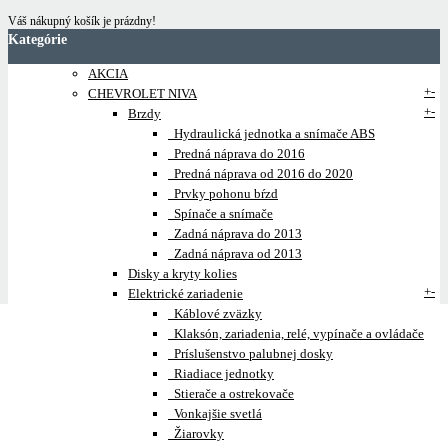
Váš nákupný košík je prázdny!
Kategórie
AKCIA
+
-
CHEVROLET NIVA
+
-
Brzdy
Hydraulická jednotka a snímače ABS
Predná náprava do 2016
Predná náprava od 2016 do 2020
Prvky pohonu bŕzd
Spínače a snímače
Zadná náprava do 2013
Zadná náprava od 2013
Disky a kryty kolies
+
-
Elektrické zariadenie
Káblové zväzky
Klaksón, zariadenia, relé, vypínače a ovládače
Príslušenstvo palubnej dosky
Riadiace jednotky
Stierače a ostrekovače
Vonkajšie svetlá
Žiarovky