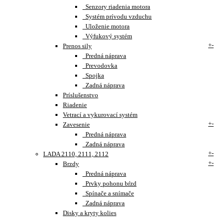
Senzory riadenia motora
Systém prívodu vzduchu
Uloženie motora
Výfukový systém
+
-
Prenos sily
Predná náprava
Prevodovka
Spojka
Zadná náprava
Príslušenstvo
Riadenie
Vetrací a vykurovací systém
+
-
Zavesenie
Predná náprava
Zadná náprava
+
-
LADA 2110, 2111, 2112
+
-
Brzdy
Predná náprava
Prvky pohonu bŕzd
Spínače a snímače
Zadná náprava
Disky a kryty kolies