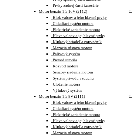
Prvky zadnej časti karosérie
+
-
Motor benzín 1.5 16V (2112)
Blok valcov a jeho hlavné prvky
Chladiaci systém motora
Elektrické zariadenie motora
Hlava valcov a jej hlavné prvky
Kľukový hriadeľ a zotrvačník
Mazacia sústava motora
Palivový systém
Prevod remeňa
Rozvod motora
Senzory riadenia motora
Systém prívodu vzduchu
Uloženie motora
Výfukový systém
+
-
Motor benzín 1.5 8V (2111)
Blok valcov a jeho hlavné prvky
Chladiaci systém motora
Elektrické zariadenie motora
Hlava valcov a jej hlavné prvky
Kľukový hriadeľ a zotrvačník
Mazacia sústava motora