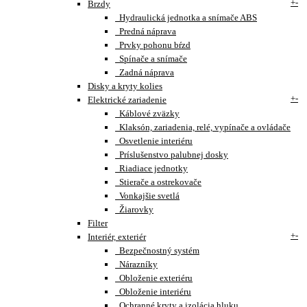
+
-
Brzdy
Hydraulická jednotka a snímače ABS
Predná náprava
Prvky pohonu bŕzd
Spínače a snímače
Zadná náprava
Disky a kryty kolies
+
-
Elektrické zariadenie
Káblové zväzky
Klaksón, zariadenia, relé, vypínače a ovládače
Osvetlenie interiéru
Príslušenstvo palubnej dosky
Riadiace jednotky
Stierače a ostrekovače
Vonkajšie svetlá
Žiarovky
Filter
+
-
Interiér, exteriér
Bezpečnostný systém
Nárazníky
Obloženie exteriéru
Obloženie interiéru
Ochranné kryty a izolácia hluku