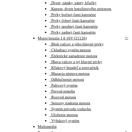
Dvere, zámky, pánty, kľučky
Kapota, dvere batožinového priestoru
Prvky bočnej časti karosérie
Prvky čelnej časti karosérie
Prvky spodnej časti karosérie
Prvky zadnej časti karosérie
+
-
Motor benzín 1.6 16V (21126)
Blok valcov a jeho hlavné prvky
Chladiaci systém motora
Elektrické zariadenie motora
Hlava valcov a jej hlavné prvky
Kľukový hriadeľ a zotrvačník
Mazacia sústava motora
Odhlučnenie motora
Palivový systém
Prevod remeňa
Rozvod motora
Senzory riadenia motora
Systém prívodu vzduchu
Uloženie motora
Výfukový systém
Multimédiá
+
-