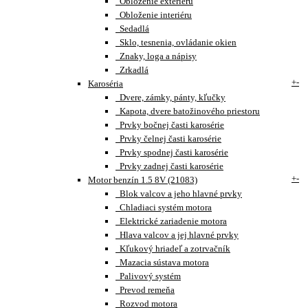
Obloženie exteriéru
Obloženie interiéru
Sedadlá
Sklo, tesnenia, ovládanie okien
Znaky, loga a nápisy
Zrkadlá
+
-
Karoséria
Dvere, zámky, pánty, kľučky
Kapota, dvere batožinového priestoru
Prvky bočnej časti karosérie
Prvky čelnej časti karosérie
Prvky spodnej časti karosérie
Prvky zadnej časti karosérie
+
-
Motor benzín 1.5 8V (21083)
Blok valcov a jeho hlavné prvky
Chladiaci systém motora
Elektrické zariadenie motora
Hlava valcov a jej hlavné prvky
Kľukový hriadeľ a zotrvačník
Mazacia sústava motora
Palivový systém
Prevod remeňa
Rozvod motora