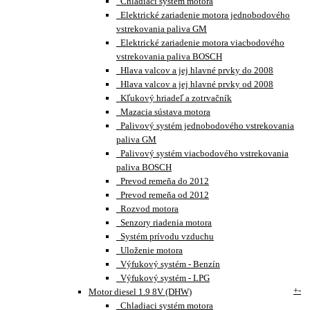
Chladiaci systém motora
Elektrické zariadenie motora jednobodového
vstrekovania paliva GM
Elektrické zariadenie motora viacbodového
vstrekovania paliva BOSCH
Hlava valcov a jej hlavné prvky do 2008
Hlava valcov a jej hlavné prvky od 2008
Kľukový hriadeľ a zotrvačník
Mazacia sústava motora
Palivový systém jednobodového vstrekovania
paliva GM
Palivový systém viacbodového vstrekovania
paliva BOSCH
Prevod remeňa do 2012
Prevod remeňa od 2012
Rozvod motora
Senzory riadenia motora
Systém prívodu vzduchu
Uloženie motora
Výfukový systém - Benzín
Výfukový systém - LPG
+
-
Motor diesel 1.9 8V (DHW)
Chladiaci systém motora