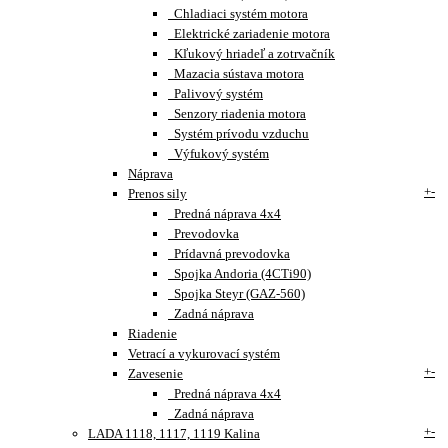
Chladiaci systém motora
Elektrické zariadenie motora
Kľukový hriadeľ a zotrvačník
Mazacia sústava motora
Palivový systém
Senzory riadenia motora
Systém prívodu vzduchu
Výfukový systém
Náprava
+
-
Prenos sily
Predná náprava 4x4
Prevodovka
Prídavná prevodovka
Spojka Andoria (4CTi90)
Spojka Steyr (GAZ-560)
Zadná náprava
Riadenie
Vetrací a vykurovací systém
+
-
Zavesenie
Predná náprava 4x4
Zadná náprava
+
-
LADA 1118, 1117, 1119 Kalina