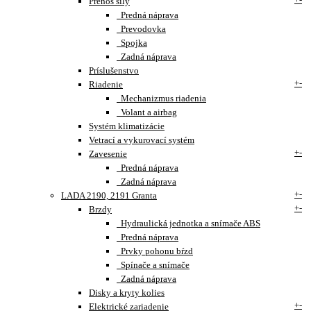
Prenos sily
Predná náprava
Prevodovka
Spojka
Zadná náprava
Príslušenstvo
+
-
Riadenie
Mechanizmus riadenia
Volant a airbag
Systém klimatizácie
Vetrací a vykurovací systém
+
-
Zavesenie
Predná náprava
Zadná náprava
+
-
LADA 2190, 2191 Granta
+
-
Brzdy
Hydraulická jednotka a snímače ABS
Predná náprava
Prvky pohonu bŕzd
Spínače a snímače
Zadná náprava
Disky a kryty kolies
+
-
Elektrické zariadenie