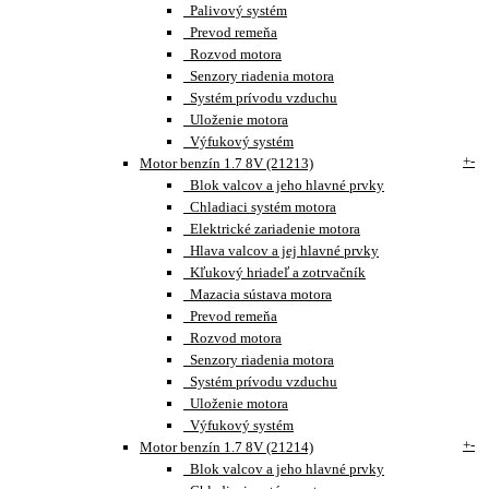
Palivový systém
Prevod remeňa
Rozvod motora
Senzory riadenia motora
Systém prívodu vzduchu
Uloženie motora
Výfukový systém
+
-
Motor benzín 1.7 8V (21213)
Blok valcov a jeho hlavné prvky
Chladiaci systém motora
Elektrické zariadenie motora
Hlava valcov a jej hlavné prvky
Kľukový hriadeľ a zotrvačník
Mazacia sústava motora
Prevod remeňa
Rozvod motora
Senzory riadenia motora
Systém prívodu vzduchu
Uloženie motora
Výfukový systém
+
-
Motor benzín 1.7 8V (21214)
Blok valcov a jeho hlavné prvky