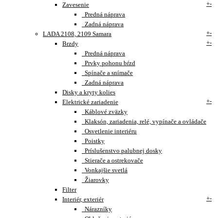
+
-
Zavesenie
Predná náprava
Zadná náprava
+
-
LADA 2108, 2109 Samara
+
-
Brzdy
Predná náprava
Prvky pohonu bŕzd
Spínače a snímače
Zadná náprava
Disky a kryty kolies
+
-
Elektrické zariadenie
Káblové zväzky
Klaksón, zariadenia, relé, vypínače a ovládače
Osvetlenie interiéru
Poistky
Príslušenstvo palubnej dosky
Stierače a ostrekovače
Vonkajšie svetlá
Žiarovky
Filter
+
-
Interiér, exteriér
Nárazníky