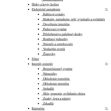
Disky a kryty kolies
+
-
Elektrické zariadenie
Káblové zväzky
Klaksón, zariadenia, relé, vypínače a ovládače
Osvetlenie interiéru
Parkovací systém
Príslušenstvo palubnej dosky
Riadiace jednotky
Stierače a ostrekovače
Vonkajšie svetlá
Žiarovky
Filter
+
-
Interiér, exteriér
Bezpečnostný systém
Nárazníky
Obloženie exteriéru
Obloženie interiéru
Sedadlá
Sklo, tesnenia, ovládanie okien
Znaky, loga a nápisy
Zrkadlá
+
-
Karoséria