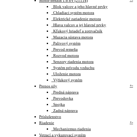
Motor benzín 1.6 8V (21114)
Blok valcov a jeho hlavné prvky
Chladiaci systém motora
Elektrické zariadenie motora
Hlava valcov a jej hlavné prvky
Kľukový hriadeľ a zotrvačník
Mazacia sústava motora
Palivový systém
Prevod remeňa
Rozvod motora
Senzory riadenia motora
Systém prívodu vzduchu
Uloženie motora
Výfukový systém
+
-
Prenos sily
Predná náprava
Prevodovka
Spojka
Zadná náprava
Príslušenstvo
+
-
Riadenie
Mechanizmus riadenia
Vetrací a vykurovací systém