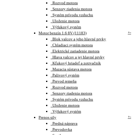
Rozvod motora
Senzory riadenia motora
Systém prívodu vzduchu
Uloženie motora
Výfukový systém
+
-
Motor benzín 1.6 8V (11183)
Blok valcov a jeho hlavné prvky
Chladiaci systém motora
Elektrické zariadenie motora
Hlava valcov a jej hlavné prvky
Kľukový hriadeľ a zotrvačník
Mazacia sústava motora
Palivový systém
Prevod remeňa
Rozvod motora
Senzory riadenia motora
Systém prívodu vzduchu
Uloženie motora
Výfukový systém
+
-
Prenos sily
Predná náprava
Prevodovka