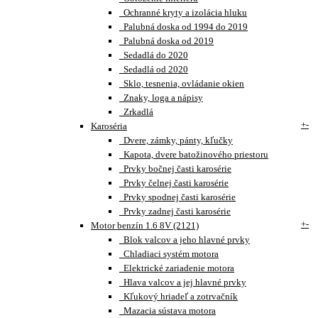
Ochranné kryty a izolácia hluku
Palubná doska od 1994 do 2019
Palubná doska od 2019
Sedadlá do 2020
Sedadlá od 2020
Sklo, tesnenia, ovládanie okien
Znaky, loga a nápisy
Zrkadlá
+
-
Karoséria
Dvere, zámky, pánty, kľučky
Kapota, dvere batožinového priestoru
Prvky bočnej časti karosérie
Prvky čelnej časti karosérie
Prvky spodnej časti karosérie
Prvky zadnej časti karosérie
+
-
Motor benzín 1.6 8V (2121)
Blok valcov a jeho hlavné prvky
Chladiaci systém motora
Elektrické zariadenie motora
Hlava valcov a jej hlavné prvky
Kľukový hriadeľ a zotrvačník
Mazacia sústava motora