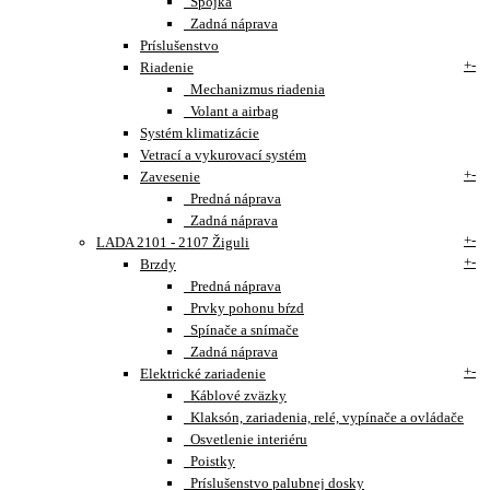
Spojka
Zadná náprava
Príslušenstvo
+
-
Riadenie
Mechanizmus riadenia
Volant a airbag
Systém klimatizácie
Vetrací a vykurovací systém
+
-
Zavesenie
Predná náprava
Zadná náprava
+
-
LADA 2101 - 2107 Žiguli
+
-
Brzdy
Predná náprava
Prvky pohonu bŕzd
Spínače a snímače
Zadná náprava
+
-
Elektrické zariadenie
Káblové zväzky
Klaksón, zariadenia, relé, vypínače a ovládače
Osvetlenie interiéru
Poistky
Príslušenstvo palubnej dosky