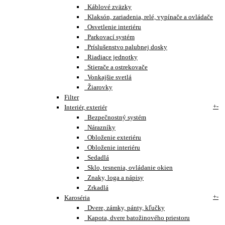
Káblové zväzky
Klaksón, zariadenia, relé, vypínače a ovládače
Osvetlenie interiéru
Parkovací systém
Príslušenstvo palubnej dosky
Riadiace jednotky
Stierače a ostrekovače
Vonkajšie svetlá
Žiarovky
Filter
+
-
Interiér, exteriér
Bezpečnostný systém
Nárazníky
Obloženie exteriéru
Obloženie interiéru
Sedadlá
Sklo, tesnenia, ovládanie okien
Znaky, loga a nápisy
Zrkadlá
+
-
Karoséria
Dvere, zámky, pánty, kľučky
Kapota, dvere batožinového priestoru