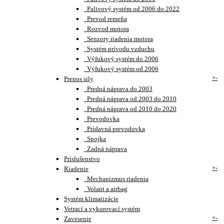
Palivový systém od 2006 do 2022
Prevod remeňa
Rozvod motora
Senzory riadenia motora
Systém prívodu vzduchu
Výfukový systém do 2006
Výfukový systém od 2006
+
-
Prenos sily
Predná náprava do 2003
Predná náprava od 2003 do 2010
Predná náprava od 2010 do 2020
Prevodovka
Prídavná prevodovka
Spojka
Zadná náprava
Príslušenstvo
+
-
Riadenie
Mechanizmus riadenia
Volant a airbag
Systém klimatizácie
Vetrací a vykurovací systém
+
-
Zavesenie