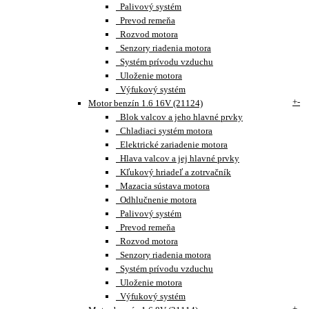
Palivový systém
Prevod remeňa
Rozvod motora
Senzory riadenia motora
Systém prívodu vzduchu
Uloženie motora
Výfukový systém
+
-
Motor benzín 1.6 16V (21124)
Blok valcov a jeho hlavné prvky
Chladiaci systém motora
Elektrické zariadenie motora
Hlava valcov a jej hlavné prvky
Kľukový hriadeľ a zotrvačník
Mazacia sústava motora
Odhlučnenie motora
Palivový systém
Prevod remeňa
Rozvod motora
Senzory riadenia motora
Systém prívodu vzduchu
Uloženie motora
Výfukový systém
+
-