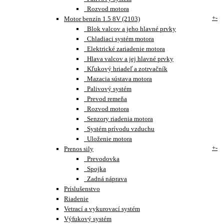
Rozvod motora
+
-
Motor benzín 1.5 8V (2103)
Blok valcov a jeho hlavné prvky
Chladiaci systém motora
Elektrické zariadenie motora
Hlava valcov a jej hlavné prvky
Kľukový hriadeľ a zotrvačník
Mazacia sústava motora
Palivový systém
Prevod remeňa
Rozvod motora
Senzory riadenia motora
Systém prívodu vzduchu
Uloženie motora
+
-
Prenos sily
Prevodovka
Spojka
Zadná náprava
Príslušenstvo
Riadenie
Vetrací a vykurovací systém
Výfukový systém