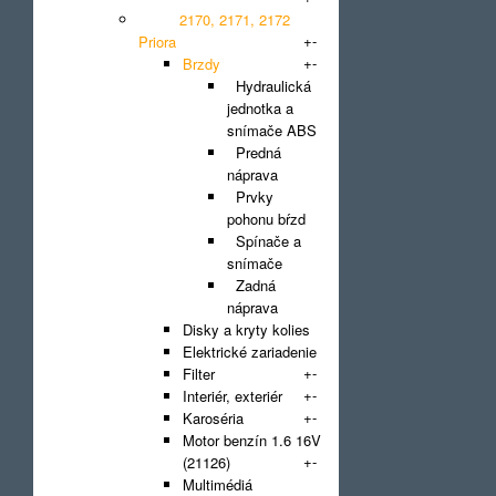
LADA 2170, 2171, 2172
+
-
Priora
+
-
Brzdy
Hydraulická
jednotka a
snímače ABS
Predná
náprava
Prvky
pohonu bŕzd
Spínače a
snímače
Zadná
náprava
Disky a kryty kolies
Elektrické zariadenie
+
-
Filter
+
-
Interiér, exteriér
+
-
Karoséria
Motor benzín 1.6 16V
+
-
(21126)
Multimédiá