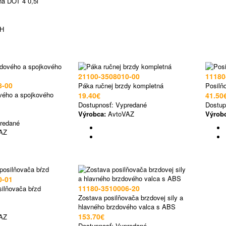
na DOT 4 0,5l
H
21100-3508010-00
11180
8-00
Páka ručnej brzdy kompletná
Posilň
vého a spojkového
19.40€
41.50
Dostupnosť:
Vypredané
Dostup
Výrobca:
AvtoVAZ
Výrob
redané
AZ
0-01
11180-3510006-20
silňovača bŕzd
Zostava posilňovača brzdovej sily a
hlavného brzdového valca s ABS
153.70€
AZ
Dostupnosť:
Vypredané