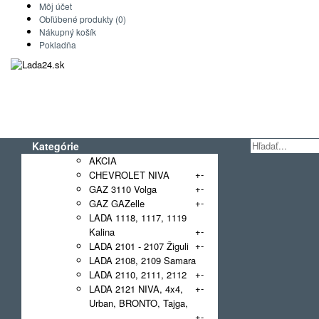
Môj účet
Obľúbené produkty (0)
Nákupný košík
Pokladňa
Kategórie
AKCIA
+
-
CHEVROLET NIVA
+
-
GAZ 3110 Volga
+
-
GAZ GAZelle
LADA 1118, 1117, 1119
+
-
Kalina
+
-
LADA 2101 - 2107 Žiguli
LADA 2108, 2109 Samara
+
-
LADA 2110, 2111, 2112
+
-
LADA 2121 NIVA, 4x4,
Urban, BRONTO, Tajga,
+
-
NIVA Legend