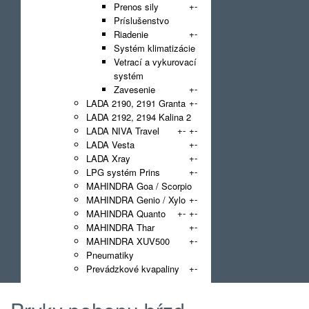
+
-
Prenos sily
Príslušenstvo
+
-
Riadenie
Systém klimatizácie
Vetrací a vykurovací
systém
+
-
Zavesenie
+
-
LADA 2190, 2191 Granta
LADA 2192, 2194 Kalina 2
+
-
+
-
LADA NIVA Travel
+
-
LADA Vesta
+
-
LADA Xray
+
-
LPG systém Prins
MAHINDRA Goa / Scorpio
+
-
MAHINDRA Genio / Xylo
+
-
+
-
MAHINDRA Quanto
+
-
MAHINDRA Thar
+
-
MAHINDRA XUV500
Pneumatiky
+
-
Prevádzkové kvapaliny