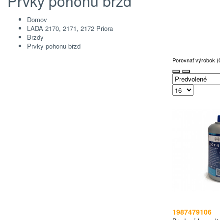
Prvky pohonu bŕzd
Domov
LADA 2170, 2171, 2172 Priora
Brzdy
Prvky pohonu bŕzd
Porovnať výrobok (
1987479106