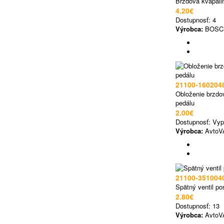
Brzdová kvapali
4.20€
Dostupnosť:
4
Výrobca:
BOSC
21100-160204
Obloženie brzdo
pedálu
2.00€
Dostupnosť:
Vyp
Výrobca:
AvtoV
21100-351004
Spätný ventil po
2.80€
Dostupnosť:
13
Výrobca:
AvtoV