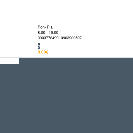
Pon- Pia
8:00 - 16:00
0903778499
,
0903900507
0
0.00€