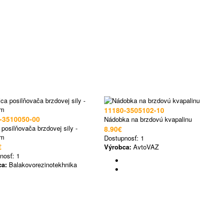
11180-3505102-10
-3510050-00
Nádobka na brzdovú kvapalinu
posilňovača brzdovej sily -
8.90€
mm
Dostupnosť:
1
€
Výrobca:
AvtoVAZ
nosť:
1
ca:
Balakovorezinotekhnika