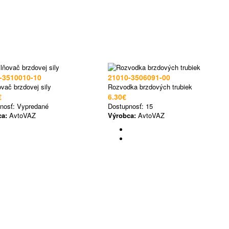
-3510010-10
21010-3506091-00
ovač brzdovej sily
Rozvodka brzdových trubiek
€
6.30€
nosť:
Vypredané
Dostupnosť:
15
ca:
AvtoVAZ
Výrobca:
AvtoVAZ