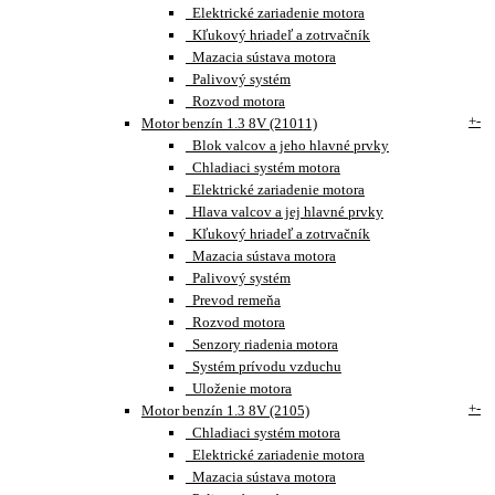
Elektrické zariadenie motora
Kľukový hriadeľ a zotrvačník
Mazacia sústava motora
Palivový systém
Rozvod motora
+
-
Motor benzín 1.3 8V (21011)
Blok valcov a jeho hlavné prvky
Chladiaci systém motora
Elektrické zariadenie motora
Hlava valcov a jej hlavné prvky
Kľukový hriadeľ a zotrvačník
Mazacia sústava motora
Palivový systém
Prevod remeňa
Rozvod motora
Senzory riadenia motora
Systém prívodu vzduchu
Uloženie motora
+
-
Motor benzín 1.3 8V (2105)
Chladiaci systém motora
Elektrické zariadenie motora
Mazacia sústava motora