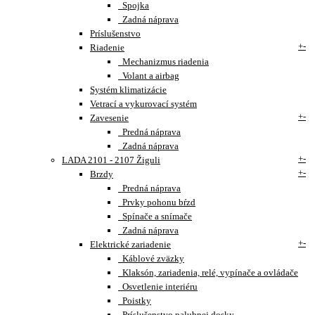
Spojka
Zadná náprava
Príslušenstvo
+
-
Riadenie
Mechanizmus riadenia
Volant a airbag
Systém klimatizácie
Vetrací a vykurovací systém
+
-
Zavesenie
Predná náprava
Zadná náprava
+
-
LADA 2101 - 2107 Žiguli
+
-
Brzdy
Predná náprava
Prvky pohonu bŕzd
Spínače a snímače
Zadná náprava
+
-
Elektrické zariadenie
Káblové zväzky
Klaksón, zariadenia, relé, vypínače a ovládače
Osvetlenie interiéru
Poistky
Príslušenstvo palubnej dosky