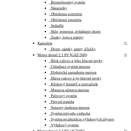
Bezpečnostný systém
Nárazníky
Obloženie exteriéru
Obloženie interiéru
Sedadlá
Sklo, tesnenia, ovládanie okien
Znaky, loga a nápisy
+
-
Karoséria
Dvere, zámky, pánty, kľučky
+
-
Motor diesel 2.1 8V (GAZ-560)
Blok valcov a jeho hlavné prvky
Chladiaci systém motora
Elektrické zariadenie motora
Hlava valcov a jej hlavné prvky
Kľukový hriadeľ a zotrvačník
Mazacia sústava motora
Palivový systém
Prevod remeňa
Senzory riadenia motora
Systém prívodu vzduchu
Systém recirkulácie výfukových plynov
Výfukový systém
+
-
Motor diesel 2.4 8V (4CTi90)