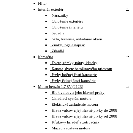
Filter
+
-
Interiér, exteriér
Nárazníky
Obloženie exteriéru
Obloženie interiéru
Sedadlá
Sklo, tesnenia, ovládanie okien
Znaky, loga a nápisy
Zrkadlá
+
-
Karoséria
Dvere, zámky, pánty, kľučky
Kapota, dvere batožinového priestoru
Prvky bočnej časti karosérie
Prvky čelnej časti karosérie
+
-
Motor benzín 1.7 8V (2123)
Blok valcov a jeho hlavné prvky
Chladiaci systém motora
Elektrické zariadenie motora
Hlava valcov a jej hlavné prvky do 2008
Hlava valcov a jej hlavné prvky od 2008
Kľukový hriadeľ a zotrvačník
Mazacia sústava motora