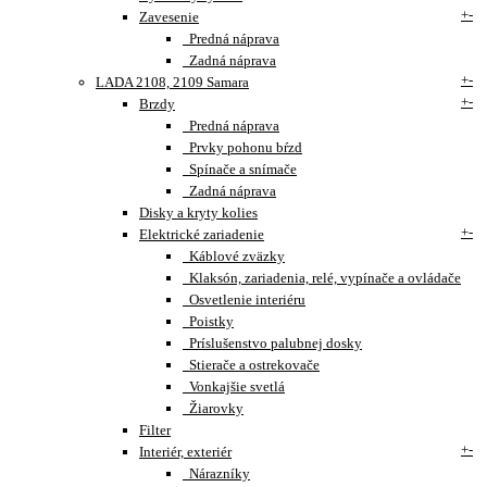
+
-
Zavesenie
Predná náprava
Zadná náprava
+
-
LADA 2108, 2109 Samara
+
-
Brzdy
Predná náprava
Prvky pohonu bŕzd
Spínače a snímače
Zadná náprava
Disky a kryty kolies
+
-
Elektrické zariadenie
Káblové zväzky
Klaksón, zariadenia, relé, vypínače a ovládače
Osvetlenie interiéru
Poistky
Príslušenstvo palubnej dosky
Stierače a ostrekovače
Vonkajšie svetlá
Žiarovky
Filter
+
-
Interiér, exteriér
Nárazníky