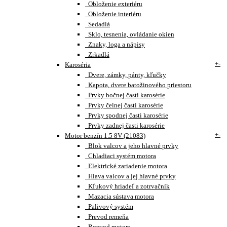
Obloženie exteriéru
Obloženie interiéru
Sedadlá
Sklo, tesnenia, ovládanie okien
Znaky, loga a nápisy
Zrkadlá
+
-
Karoséria
Dvere, zámky, pánty, kľučky
Kapota, dvere batožinového priestoru
Prvky bočnej časti karosérie
Prvky čelnej časti karosérie
Prvky spodnej časti karosérie
Prvky zadnej časti karosérie
+
-
Motor benzín 1.5 8V (21083)
Blok valcov a jeho hlavné prvky
Chladiaci systém motora
Elektrické zariadenie motora
Hlava valcov a jej hlavné prvky
Kľukový hriadeľ a zotrvačník
Mazacia sústava motora
Palivový systém
Prevod remeňa
Rozvod motora