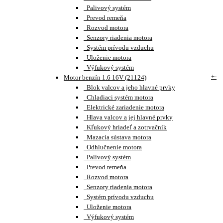
Palivový systém
Prevod remeňa
Rozvod motora
Senzory riadenia motora
Systém prívodu vzduchu
Uloženie motora
Výfukový systém
+
-
Motor benzín 1.6 16V (21124)
Blok valcov a jeho hlavné prvky
Chladiaci systém motora
Elektrické zariadenie motora
Hlava valcov a jej hlavné prvky
Kľukový hriadeľ a zotrvačník
Mazacia sústava motora
Odhlučnenie motora
Palivový systém
Prevod remeňa
Rozvod motora
Senzory riadenia motora
Systém prívodu vzduchu
Uloženie motora
Výfukový systém