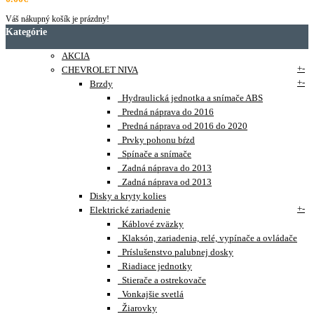
Váš nákupný košík je prázdny!
Kategórie
AKCIA
+
-
CHEVROLET NIVA
+
-
Brzdy
Hydraulická jednotka a snímače ABS
Predná náprava do 2016
Predná náprava od 2016 do 2020
Prvky pohonu bŕzd
Spínače a snímače
Zadná náprava do 2013
Zadná náprava od 2013
Disky a kryty kolies
+
-
Elektrické zariadenie
Káblové zväzky
Klaksón, zariadenia, relé, vypínače a ovládače
Príslušenstvo palubnej dosky
Riadiace jednotky
Stierače a ostrekovače
Vonkajšie svetlá
Žiarovky