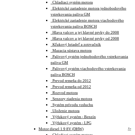
Chladiaci systém motora
Elektrické zariadenie motora jednobodového
vstrekovania paliva GM
Elektrické zariadenie motora viacbodového
vstrekovania paliva BOSCH
Hlava valcov a jej hlavné prvky do 2008
Hlava valcov a jej hlavné prvky od 2008
Kľukový hriadeľ a zotrvačník
Mazacia sústava motora
Palivový systém jednobodového vstrekovania
paliva GM
Palivový systém viacbodového vstrekovania
paliva BOSCH
Prevod remeňa do 2012
Prevod remeňa od 2012
Rozvod motora
Senzory riadenia motora
Systém prívodu vzduchu
Uloženie motora
Výfukový systém - Benzín
Výfukový systém - LPG
+
-
Motor diesel 1.9 8V (DHW)
Chladiaci systém motora