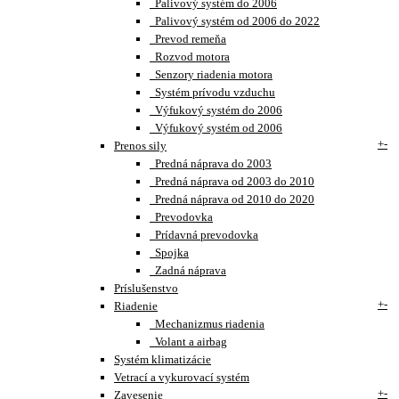
Palivový systém do 2006
Palivový systém od 2006 do 2022
Prevod remeňa
Rozvod motora
Senzory riadenia motora
Systém prívodu vzduchu
Výfukový systém do 2006
Výfukový systém od 2006
+
-
Prenos sily
Predná náprava do 2003
Predná náprava od 2003 do 2010
Predná náprava od 2010 do 2020
Prevodovka
Prídavná prevodovka
Spojka
Zadná náprava
Príslušenstvo
+
-
Riadenie
Mechanizmus riadenia
Volant a airbag
Systém klimatizácie
Vetrací a vykurovací systém
+
-
Zavesenie