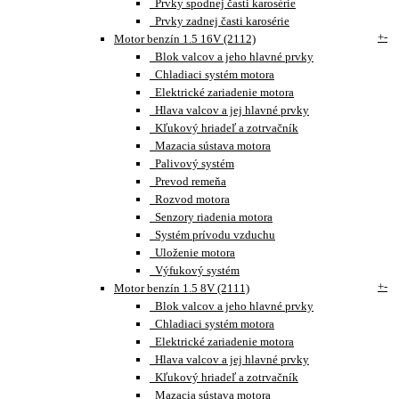
Prvky spodnej časti karosérie
Prvky zadnej časti karosérie
+
-
Motor benzín 1.5 16V (2112)
Blok valcov a jeho hlavné prvky
Chladiaci systém motora
Elektrické zariadenie motora
Hlava valcov a jej hlavné prvky
Kľukový hriadeľ a zotrvačník
Mazacia sústava motora
Palivový systém
Prevod remeňa
Rozvod motora
Senzory riadenia motora
Systém prívodu vzduchu
Uloženie motora
Výfukový systém
+
-
Motor benzín 1.5 8V (2111)
Blok valcov a jeho hlavné prvky
Chladiaci systém motora
Elektrické zariadenie motora
Hlava valcov a jej hlavné prvky
Kľukový hriadeľ a zotrvačník
Mazacia sústava motora