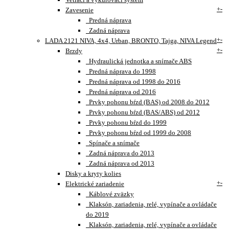
+
-
Zavesenie
Predná náprava
Zadná náprava
+
-
LADA 2121 NIVA, 4x4, Urban, BRONTO, Tajga, NIVA Legend
+
-
Brzdy
Hydraulická jednotka a snímače ABS
Predná náprava do 1998
Predná náprava od 1998 do 2016
Predná náprava od 2016
Prvky pohonu bŕzd (BAS) od 2008 do 2012
Prvky pohonu bŕzd (BAS/ABS) od 2012
Prvky pohonu bŕzd do 1999
Prvky pohonu bŕzd od 1999 do 2008
Spínače a snímače
Zadná náprava do 2013
Zadná náprava od 2013
Disky a kryty kolies
+
-
Elektrické zariadenie
Káblové zväzky
Klaksón, zariadenia, relé, vypínače a ovládače
do 2019
Klaksón, zariadenia, relé, vypínače a ovládače