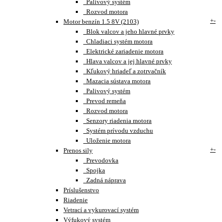
Palivový systém
Rozvod motora
+
-
Motor benzín 1.5 8V (2103)
Blok valcov a jeho hlavné prvky
Chladiaci systém motora
Elektrické zariadenie motora
Hlava valcov a jej hlavné prvky
Kľukový hriadeľ a zotrvačník
Mazacia sústava motora
Palivový systém
Prevod remeňa
Rozvod motora
Senzory riadenia motora
Systém prívodu vzduchu
Uloženie motora
+
-
Prenos sily
Prevodovka
Spojka
Zadná náprava
Príslušenstvo
Riadenie
Vetrací a vykurovací systém
Výfukový systém