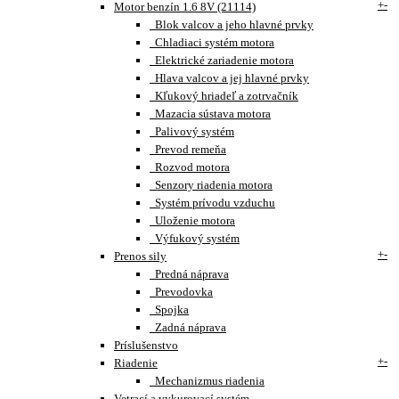
+
-
Motor benzín 1.6 8V (21114)
Blok valcov a jeho hlavné prvky
Chladiaci systém motora
Elektrické zariadenie motora
Hlava valcov a jej hlavné prvky
Kľukový hriadeľ a zotrvačník
Mazacia sústava motora
Palivový systém
Prevod remeňa
Rozvod motora
Senzory riadenia motora
Systém prívodu vzduchu
Uloženie motora
Výfukový systém
+
-
Prenos sily
Predná náprava
Prevodovka
Spojka
Zadná náprava
Príslušenstvo
+
-
Riadenie
Mechanizmus riadenia
Vetrací a vykurovací systém