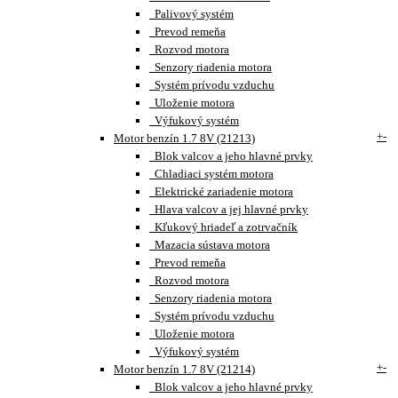
Palivový systém
Prevod remeňa
Rozvod motora
Senzory riadenia motora
Systém prívodu vzduchu
Uloženie motora
Výfukový systém
+
-
Motor benzín 1.7 8V (21213)
Blok valcov a jeho hlavné prvky
Chladiaci systém motora
Elektrické zariadenie motora
Hlava valcov a jej hlavné prvky
Kľukový hriadeľ a zotrvačník
Mazacia sústava motora
Prevod remeňa
Rozvod motora
Senzory riadenia motora
Systém prívodu vzduchu
Uloženie motora
Výfukový systém
+
-
Motor benzín 1.7 8V (21214)
Blok valcov a jeho hlavné prvky