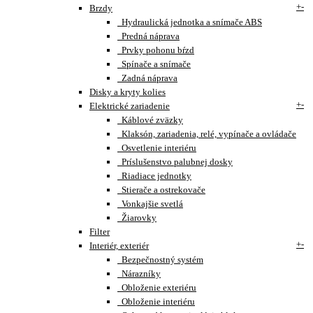
+
-
Brzdy
Hydraulická jednotka a snímače ABS
Predná náprava
Prvky pohonu bŕzd
Spínače a snímače
Zadná náprava
Disky a kryty kolies
+
-
Elektrické zariadenie
Káblové zväzky
Klaksón, zariadenia, relé, vypínače a ovládače
Osvetlenie interiéru
Príslušenstvo palubnej dosky
Riadiace jednotky
Stierače a ostrekovače
Vonkajšie svetlá
Žiarovky
Filter
+
-
Interiér, exteriér
Bezpečnostný systém
Nárazníky
Obloženie exteriéru
Obloženie interiéru