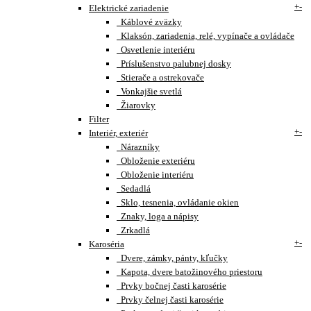
+
-
Elektrické zariadenie
Káblové zväzky
Klaksón, zariadenia, relé, vypínače a ovládače
Osvetlenie interiéru
Príslušenstvo palubnej dosky
Stierače a ostrekovače
Vonkajšie svetlá
Žiarovky
Filter
+
-
Interiér, exteriér
Nárazníky
Obloženie exteriéru
Obloženie interiéru
Sedadlá
Sklo, tesnenia, ovládanie okien
Znaky, loga a nápisy
Zrkadlá
+
-
Karoséria
Dvere, zámky, pánty, kľučky
Kapota, dvere batožinového priestoru
Prvky bočnej časti karosérie
Prvky čelnej časti karosérie