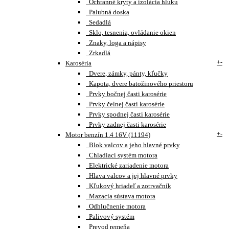
Ochranné kryty a izolácia hluku
Palubná doska
Sedadlá
Sklo, tesnenia, ovládanie okien
Znaky, loga a nápisy
Zrkadlá
+
-
Karoséria
Dvere, zámky, pánty, kľučky
Kapota, dvere batožinového priestoru
Prvky bočnej časti karosérie
Prvky čelnej časti karosérie
Prvky spodnej časti karosérie
Prvky zadnej časti karosérie
+
-
Motor benzín 1.4 16V (11194)
Blok valcov a jeho hlavné prvky
Chladiaci systém motora
Elektrické zariadenie motora
Hlava valcov a jej hlavné prvky
Kľukový hriadeľ a zotrvačník
Mazacia sústava motora
Odhlučnenie motora
Palivový systém
Prevod remeňa