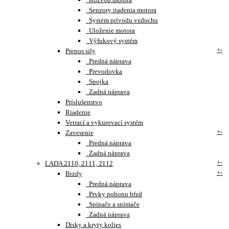
Senzory riadenia motora
Systém prívodu vzduchu
Uloženie motora
Výfukový systém
+
-
Prenos sily
Predná náprava
Prevodovka
Spojka
Zadná náprava
Príslušenstvo
Riadenie
Vetrací a vykurovací systém
+
-
Zavesenie
Predná náprava
Zadná náprava
+
-
LADA 2110, 2111, 2112
+
-
Brzdy
Predná náprava
Prvky pohonu bŕzd
Spínače a snímače
Zadná náprava
Disky a kryty kolies