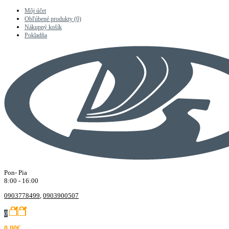
Môj účet
Obľúbené produkty (0)
Nákupný košík
Pokladňa
Pon- Pia
8:00 - 16:00
0903778499
,
0903900507
0
0.00€