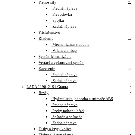
+
-
Prenos sily
Predná náprava
Prevodovka
Spojka
Zadná náprava
Príslušenstvo
+
-
Riadenie
Mechanizmus riadenia
Volant a airbag
Systém klimatizácie
Vetrací a vykurovací systém
+
-
Zavesenie
Predná náprava
Zadná náprava
+
-
LADA 2190, 2191 Granta
+
-
Brzdy
Hydraulická jednotka a snímače ABS
Predná náprava
Prvky pohonu bŕzd
Spínače a snímače
Zadná náprava
Disky a kryty kolies
+
-
Elektrické zariadenie