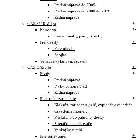
Predná náprava do 2009
Predná náprava od 2009 do 2020
Zadná náprava
+
-
GAZ 3110 Volga
+
-
Karoséria
Dvere, zámky, pánty, kľučky
+
-
Prenos sily
Prevodovka
Spojka
Vetrací a vykurovací systém
+
-
GAZ GAZelle
+
-
Brzdy
Predná náprava
Prvky pohonu bŕzd
Zadná náprava
+
-
Elektrické zariadenie
Klaksón, zariadenia, relé, vypínače a ovládače
Osvetlenie interiéru
Príslušenstvo palubnej dosky
Stierače a ostrekovače
Vonkajšie svetlá
+
-
Interiér, exteriér