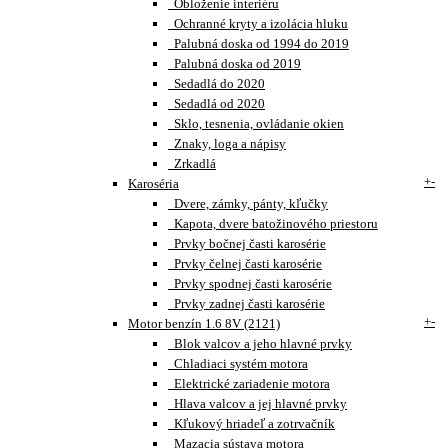
Obloženie interiéru
Ochranné kryty a izolácia hluku
Palubná doska od 1994 do 2019
Palubná doska od 2019
Sedadlá do 2020
Sedadlá od 2020
Sklo, tesnenia, ovládanie okien
Znaky, loga a nápisy
Zrkadlá
+
-
Karoséria
Dvere, zámky, pánty, kľučky
Kapota, dvere batožinového priestoru
Prvky bočnej časti karosérie
Prvky čelnej časti karosérie
Prvky spodnej časti karosérie
Prvky zadnej časti karosérie
+
-
Motor benzín 1.6 8V (2121)
Blok valcov a jeho hlavné prvky
Chladiaci systém motora
Elektrické zariadenie motora
Hlava valcov a jej hlavné prvky
Kľukový hriadeľ a zotrvačník
Mazacia sústava motora