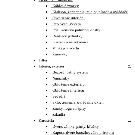
Káblové zväzky
Klaksón, zariadenia, relé, vypínače a ovládače
Osvetlenie interiéru
Parkovací systém
Príslušenstvo palubnej dosky
Riadiace jednotky
Stierače a ostrekovače
Vonkajšie svetlá
Žiarovky
Filter
+
-
Interiér, exteriér
Bezpečnostný systém
Nárazníky
Obloženie exteriéru
Obloženie interiéru
Sedadlá
Sklo, tesnenia, ovládanie okien
Znaky, loga a nápisy
Zrkadlá
+
-
Karoséria
Dvere, zámky, pánty, kľučky
Kapota, dvere batožinového priestoru