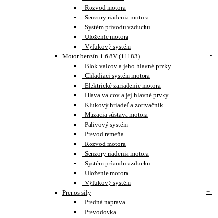
Rozvod motora
Senzory riadenia motora
Systém prívodu vzduchu
Uloženie motora
Výfukový systém
+
-
Motor benzín 1.6 8V (11183)
Blok valcov a jeho hlavné prvky
Chladiaci systém motora
Elektrické zariadenie motora
Hlava valcov a jej hlavné prvky
Kľukový hriadeľ a zotrvačník
Mazacia sústava motora
Palivový systém
Prevod remeňa
Rozvod motora
Senzory riadenia motora
Systém prívodu vzduchu
Uloženie motora
Výfukový systém
+
-
Prenos sily
Predná náprava
Prevodovka