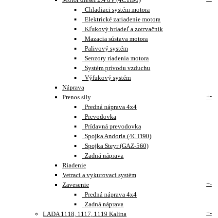
Chladiaci systém motora
Elektrické zariadenie motora
Kľukový hriadeľ a zotrvačník
Mazacia sústava motora
Palivový systém
Senzory riadenia motora
Systém prívodu vzduchu
Výfukový systém
Náprava
+
-
Prenos sily
Predná náprava 4x4
Prevodovka
Prídavná prevodovka
Spojka Andoria (4CTi90)
Spojka Steyr (GAZ-560)
Zadná náprava
Riadenie
Vetrací a vykurovací systém
+
-
Zavesenie
Predná náprava 4x4
Zadná náprava
+
-
LADA 1118, 1117, 1119 Kalina