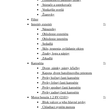
Stierače a ostrekovače
Vonkajšie svetlá
Žiarovky
Filter
+
-
Interiér, exteriér
Nárazníky
Obloženie exteriéru
Obloženie interiéru
Sedadlá
Sklo, tesnenia, ovládanie okien
Znaky, loga a nápisy
Zrkadlá
+
-
Karoséria
Dvere, zámky, pánty, kľučky
Kapota, dvere batožinového priestoru
Prvky bočnej časti karosérie
Prvky čelnej časti karosérie
Prvky spodnej časti karosérie
Prvky zadnej časti karosérie
+
-
Motor benzín 1.2 8V (2101)
Blok valcov a jeho hlavné prvky
Chladiaci systém motora