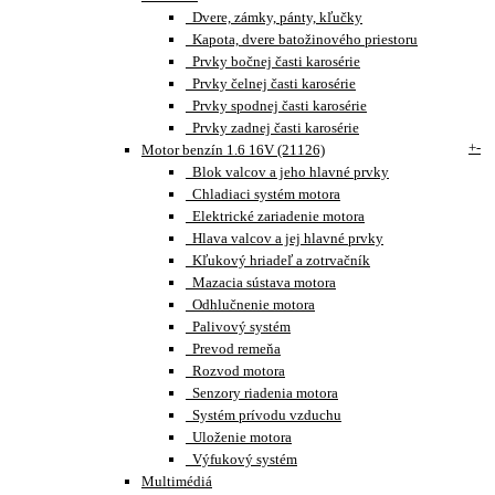
Dvere, zámky, pánty, kľučky
Kapota, dvere batožinového priestoru
Prvky bočnej časti karosérie
Prvky čelnej časti karosérie
Prvky spodnej časti karosérie
Prvky zadnej časti karosérie
+
-
Motor benzín 1.6 16V (21126)
Blok valcov a jeho hlavné prvky
Chladiaci systém motora
Elektrické zariadenie motora
Hlava valcov a jej hlavné prvky
Kľukový hriadeľ a zotrvačník
Mazacia sústava motora
Odhlučnenie motora
Palivový systém
Prevod remeňa
Rozvod motora
Senzory riadenia motora
Systém prívodu vzduchu
Uloženie motora
Výfukový systém
Multimédiá