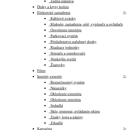
Zadná náprava
Disky a kryty kolies
+
-
Elektrické zariadenie
Káblové zväzky
Klaksón, zariadenia, relé, vypínače a ovládače
Osvetlenie interiéru
Parkovací systém
Príslušenstvo palubnej dosky
Riadiace jednotky
Stierače a ostrekovače
Vonkajšie svetlá
Žiarovky
Filter
+
-
Interiér, exteriér
Bezpečnostný systém
Nárazníky
Obloženie exteriéru
Obloženie interiéru
Sedadlá
Sklo, tesnenia, ovládanie okien
Znaky, loga a nápisy
Zrkadlá
+
-
Karoséria