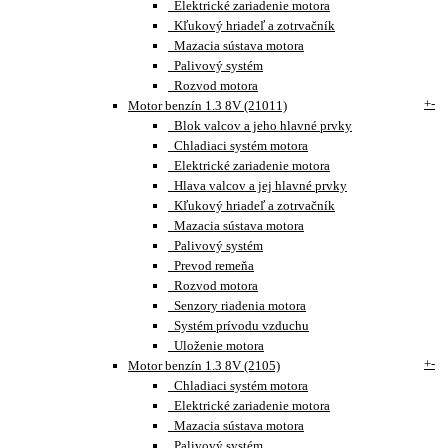
Elektrické zariadenie motora
Kľukový hriadeľ a zotrvačník
Mazacia sústava motora
Palivový systém
Rozvod motora
+
-
Motor benzín 1.3 8V (21011)
Blok valcov a jeho hlavné prvky
Chladiaci systém motora
Elektrické zariadenie motora
Hlava valcov a jej hlavné prvky
Kľukový hriadeľ a zotrvačník
Mazacia sústava motora
Palivový systém
Prevod remeňa
Rozvod motora
Senzory riadenia motora
Systém prívodu vzduchu
Uloženie motora
+
-
Motor benzín 1.3 8V (2105)
Chladiaci systém motora
Elektrické zariadenie motora
Mazacia sústava motora
Palivový systém