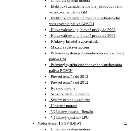
Chladiaci systém motora
Elektrické zariadenie motora jednobodového
vstrekovania paliva GM
Elektrické zariadenie motora viacbodového
vstrekovania paliva BOSCH
Hlava valcov a jej hlavné prvky do 2008
Hlava valcov a jej hlavné prvky od 2008
Kľukový hriadeľ a zotrvačník
Mazacia sústava motora
Palivový systém jednobodového vstrekovania
paliva GM
Palivový systém viacbodového vstrekovania
paliva BOSCH
Prevod remeňa do 2012
Prevod remeňa od 2012
Rozvod motora
Senzory riadenia motora
Systém prívodu vzduchu
Uloženie motora
Výfukový systém - Benzín
Výfukový systém - LPG
+
-
Motor diesel 1.9 8V (DHW)
Chladiaci systém motora