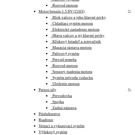
Rozvod motora
+
-
Motor benzín 1.5 8V (2103)
Blok valcov a jeho hlavné prvky
Chladiaci systém motora
Elektrické zariadenie motora
Hlava valcov a jej hlavné prvky
Kľukový hriadeľ a zotrvačník
Mazacia sústava motora
Palivový systém
Prevod remeňa
Rozvod motora
Senzory riadenia motora
Systém prívodu vzduchu
Uloženie motora
+
-
Prenos sily
Prevodovka
Spojka
Zadná náprava
Príslušenstvo
Riadenie
Vetrací a vykurovací systém
Výfukový systém