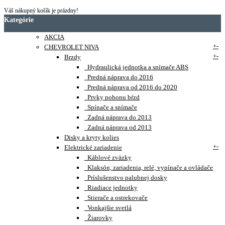
Váš nákupný košík je prázdny!
Kategórie
AKCIA
+
-
CHEVROLET NIVA
+
-
Brzdy
Hydraulická jednotka a snímače ABS
Predná náprava do 2016
Predná náprava od 2016 do 2020
Prvky pohonu bŕzd
Spínače a snímače
Zadná náprava do 2013
Zadná náprava od 2013
Disky a kryty kolies
+
-
Elektrické zariadenie
Káblové zväzky
Klaksón, zariadenia, relé, vypínače a ovládače
Príslušenstvo palubnej dosky
Riadiace jednotky
Stierače a ostrekovače
Vonkajšie svetlá
Žiarovky