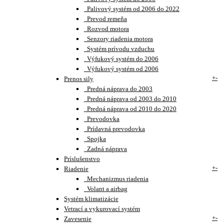
Palivový systém od 2006 do 2022
Prevod remeňa
Rozvod motora
Senzory riadenia motora
Systém prívodu vzduchu
Výfukový systém do 2006
Výfukový systém od 2006
+
-
Prenos sily
Predná náprava do 2003
Predná náprava od 2003 do 2010
Predná náprava od 2010 do 2020
Prevodovka
Prídavná prevodovka
Spojka
Zadná náprava
Príslušenstvo
+
-
Riadenie
Mechanizmus riadenia
Volant a airbag
Systém klimatizácie
Vetrací a vykurovací systém
+
-
Zavesenie