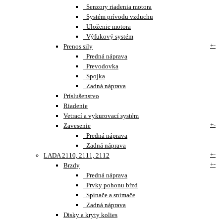
Senzory riadenia motora
Systém prívodu vzduchu
Uloženie motora
Výfukový systém
+
-
Prenos sily
Predná náprava
Prevodovka
Spojka
Zadná náprava
Príslušenstvo
Riadenie
Vetrací a vykurovací systém
+
-
Zavesenie
Predná náprava
Zadná náprava
+
-
LADA 2110, 2111, 2112
+
-
Brzdy
Predná náprava
Prvky pohonu bŕzd
Spínače a snímače
Zadná náprava
Disky a kryty kolies