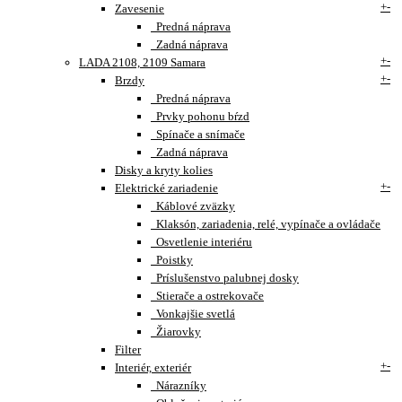
+
-
Zavesenie
Predná náprava
Zadná náprava
+
-
LADA 2108, 2109 Samara
+
-
Brzdy
Predná náprava
Prvky pohonu bŕzd
Spínače a snímače
Zadná náprava
Disky a kryty kolies
+
-
Elektrické zariadenie
Káblové zväzky
Klaksón, zariadenia, relé, vypínače a ovládače
Osvetlenie interiéru
Poistky
Príslušenstvo palubnej dosky
Stierače a ostrekovače
Vonkajšie svetlá
Žiarovky
Filter
+
-
Interiér, exteriér
Nárazníky