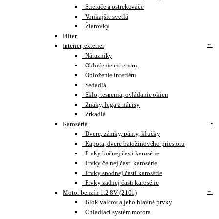
Stierače a ostrekovače
Vonkajšie svetlá
Žiarovky
Filter
+
-
Interiér, exteriér
Nárazníky
Obloženie exteriéru
Obloženie interiéru
Sedadlá
Sklo, tesnenia, ovládanie okien
Znaky, loga a nápisy
Zrkadlá
+
-
Karoséria
Dvere, zámky, pánty, kľučky
Kapota, dvere batožinového priestoru
Prvky bočnej časti karosérie
Prvky čelnej časti karosérie
Prvky spodnej časti karosérie
Prvky zadnej časti karosérie
+
-
Motor benzín 1.2 8V (2101)
Blok valcov a jeho hlavné prvky
Chladiaci systém motora