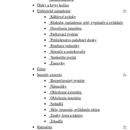
Disky a kryty kolies
+
-
Elektrické zariadenie
Káblové zväzky
Klaksón, zariadenia, relé, vypínače a ovládače
Osvetlenie interiéru
Parkovací systém
Príslušenstvo palubnej dosky
Riadiace jednotky
Stierače a ostrekovače
Vonkajšie svetlá
Žiarovky
Filter
+
-
Interiér, exteriér
Bezpečnostný systém
Nárazníky
Obloženie exteriéru
Obloženie interiéru
Sedadlá
Sklo, tesnenia, ovládanie okien
Znaky, loga a nápisy
Zrkadlá
+
-
Karoséria