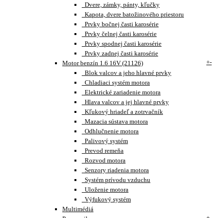
Dvere, zámky, pánty, kľučky
Kapota, dvere batožinového priestoru
Prvky bočnej časti karosérie
Prvky čelnej časti karosérie
Prvky spodnej časti karosérie
Prvky zadnej časti karosérie
+
-
Motor benzín 1.6 16V (21126)
Blok valcov a jeho hlavné prvky
Chladiaci systém motora
Elektrické zariadenie motora
Hlava valcov a jej hlavné prvky
Kľukový hriadeľ a zotrvačník
Mazacia sústava motora
Odhlučnenie motora
Palivový systém
Prevod remeňa
Rozvod motora
Senzory riadenia motora
Systém prívodu vzduchu
Uloženie motora
Výfukový systém
Multimédiá
+
-