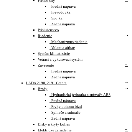
Prenos sily
Predná náprava
Prevodovka
Spojka
Zadná náprava
Príslušenstvo
+
-
Riadenie
Mechanizmus riadenia
Volant a airbag
Systém klimatizácie
Vetrací a vykurovací systém
+
-
Zavesenie
Predná náprava
Zadná náprava
+
-
LADA 2190, 2191 Granta
+
-
Brzdy
Hydraulická jednotka a snímače ABS
Predná náprava
Prvky pohonu bŕzd
Spínače a snímače
Zadná náprava
Disky a kryty kolies
+
-
Elektrické zariadenie