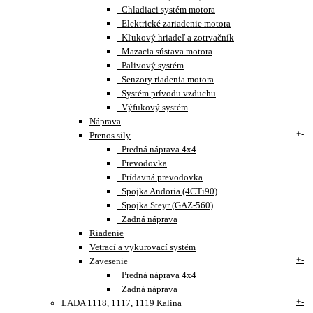
Chladiaci systém motora
Elektrické zariadenie motora
Kľukový hriadeľ a zotrvačník
Mazacia sústava motora
Palivový systém
Senzory riadenia motora
Systém prívodu vzduchu
Výfukový systém
Náprava
+
-
Prenos sily
Predná náprava 4x4
Prevodovka
Prídavná prevodovka
Spojka Andoria (4CTi90)
Spojka Steyr (GAZ-560)
Zadná náprava
Riadenie
Vetrací a vykurovací systém
+
-
Zavesenie
Predná náprava 4x4
Zadná náprava
+
-
LADA 1118, 1117, 1119 Kalina