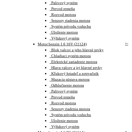
Palivový systém
Prevod remeňa
Rozvod motora
Senzory riadenia motora
Systém prívodu vzduchu
Uloženie motora
Výfukový systém
+
-
Motor benzín 1.6 16V (21124)
Blok valcov a jeho hlavné prvky
Chladiaci systém motora
Elektrické zariadenie motora
Hlava valcov a jej hlavné prvky
Kľukový hriadeľ a zotrvačník
Mazacia sústava motora
Odhlučnenie motora
Palivový systém
Prevod remeňa
Rozvod motora
Senzory riadenia motora
Systém prívodu vzduchu
Uloženie motora
Výfukový systém
+
-