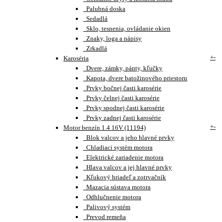
Palubná doska
Sedadlá
Sklo, tesnenia, ovládanie okien
Znaky, loga a nápisy
Zrkadlá
+
-
Karoséria
Dvere, zámky, pánty, kľučky
Kapota, dvere batožinového priestoru
Prvky bočnej časti karosérie
Prvky čelnej časti karosérie
Prvky spodnej časti karosérie
Prvky zadnej časti karosérie
+
-
Motor benzín 1.4 16V (11194)
Blok valcov a jeho hlavné prvky
Chladiaci systém motora
Elektrické zariadenie motora
Hlava valcov a jej hlavné prvky
Kľukový hriadeľ a zotrvačník
Mazacia sústava motora
Odhlučnenie motora
Palivový systém
Prevod remeňa