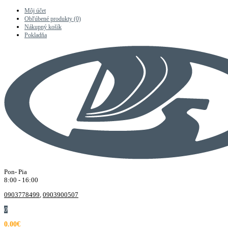
Môj účet
Obľúbené produkty (0)
Nákupný košík
Pokladňa
Pon- Pia
8:00 - 16:00
0903778499
,
0903900507
0
0.00€