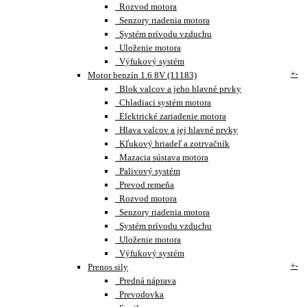
Rozvod motora
Senzory riadenia motora
Systém prívodu vzduchu
Uloženie motora
Výfukový systém
+
-
Motor benzín 1.6 8V (11183)
Blok valcov a jeho hlavné prvky
Chladiaci systém motora
Elektrické zariadenie motora
Hlava valcov a jej hlavné prvky
Kľukový hriadeľ a zotrvačník
Mazacia sústava motora
Palivový systém
Prevod remeňa
Rozvod motora
Senzory riadenia motora
Systém prívodu vzduchu
Uloženie motora
Výfukový systém
+
-
Prenos sily
Predná náprava
Prevodovka