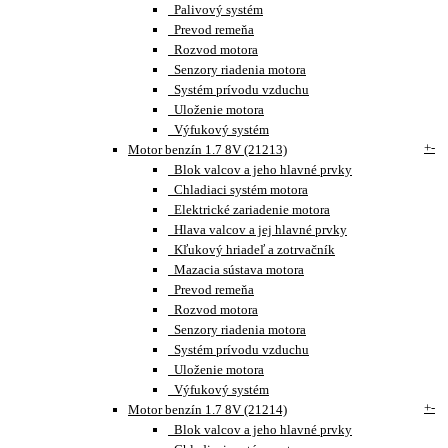
Palivový systém
Prevod remeňa
Rozvod motora
Senzory riadenia motora
Systém prívodu vzduchu
Uloženie motora
Výfukový systém
+
-
Motor benzín 1.7 8V (21213)
Blok valcov a jeho hlavné prvky
Chladiaci systém motora
Elektrické zariadenie motora
Hlava valcov a jej hlavné prvky
Kľukový hriadeľ a zotrvačník
Mazacia sústava motora
Prevod remeňa
Rozvod motora
Senzory riadenia motora
Systém prívodu vzduchu
Uloženie motora
Výfukový systém
+
-
Motor benzín 1.7 8V (21214)
Blok valcov a jeho hlavné prvky