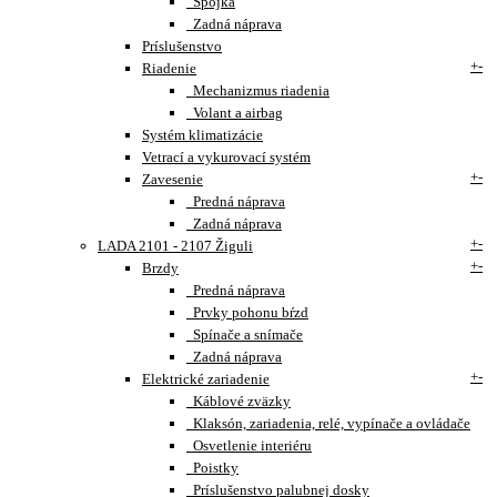
Spojka
Zadná náprava
Príslušenstvo
+
-
Riadenie
Mechanizmus riadenia
Volant a airbag
Systém klimatizácie
Vetrací a vykurovací systém
+
-
Zavesenie
Predná náprava
Zadná náprava
+
-
LADA 2101 - 2107 Žiguli
+
-
Brzdy
Predná náprava
Prvky pohonu bŕzd
Spínače a snímače
Zadná náprava
+
-
Elektrické zariadenie
Káblové zväzky
Klaksón, zariadenia, relé, vypínače a ovládače
Osvetlenie interiéru
Poistky
Príslušenstvo palubnej dosky