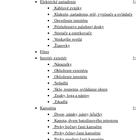
+
-
Elektrické zariadenie
Káblové zväzky
Klaksón, zariadenia, relé, vypínače a ovládače
Osvetlenie interiéru
Príslušenstvo palubnej dosky
Stierače a ostrekovače
Vonkajšie svetlá
Žiarovky
Filter
+
-
Interiér, exteriér
Nárazníky
Obloženie exteriéru
Obloženie interiéru
Sedadlá
Sklo, tesnenia, ovládanie okien
Znaky, loga a nápisy
Zrkadlá
+
-
Karoséria
Dvere, zámky, pánty, kľučky
Kapota, dvere batožinového priestoru
Prvky bočnej časti karosérie
Prvky čelnej časti karosérie
Prvky spodnej časti karosérie