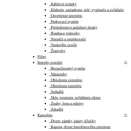
Káblové zväzky
Klaksón, zariadenia, relé, vypínače a ovládače
Osvetlenie interiéru
Parkovací systém
Príslušenstvo palubnej dosky
Riadiace jednotky
Stierače a ostrekovače
Vonkajšie svetlá
Žiarovky
Filter
+
-
Interiér, exteriér
Bezpečnostný systém
Nárazníky
Obloženie exteriéru
Obloženie interiéru
Sedadlá
Sklo, tesnenia, ovládanie okien
Znaky, loga a nápisy
Zrkadlá
+
-
Karoséria
Dvere, zámky, pánty, kľučky
Kapota, dvere batožinového priestoru