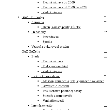
Predná náprava do 2009
Predná náprava od 2009 do 2020
Zadná náprava
+
-
GAZ 3110 Volga
+
-
Karoséria
Dvere, zámky, pánty, kľučky
+
-
Prenos sily
Prevodovka
Spojka
Vetrací a vykurovací systém
+
-
GAZ GAZelle
+
-
Brzdy
Predná náprava
Prvky pohonu bŕzd
Zadná náprava
+
-
Elektrické zariadenie
Klaksón, zariadenia, relé, vypínače a ovládače
Osvetlenie interiéru
Príslušenstvo palubnej dosky
Stierače a ostrekovače
Vonkajšie svetlá
+
-
Interiér, exteriér