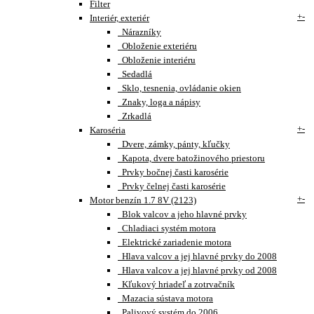
Filter
+
-
Interiér, exteriér
Nárazníky
Obloženie exteriéru
Obloženie interiéru
Sedadlá
Sklo, tesnenia, ovládanie okien
Znaky, loga a nápisy
Zrkadlá
+
-
Karoséria
Dvere, zámky, pánty, kľučky
Kapota, dvere batožinového priestoru
Prvky bočnej časti karosérie
Prvky čelnej časti karosérie
+
-
Motor benzín 1.7 8V (2123)
Blok valcov a jeho hlavné prvky
Chladiaci systém motora
Elektrické zariadenie motora
Hlava valcov a jej hlavné prvky do 2008
Hlava valcov a jej hlavné prvky od 2008
Kľukový hriadeľ a zotrvačník
Mazacia sústava motora
Palivový systém do 2006