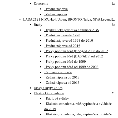
+
-
Zavesenie
Predná náprava
Zadná náprava
+
-
LADA 2121 NIVA, 4x4, Urban, BRONTO, Tajga, NIVA Legend
+
-
Brzdy
Hydraulická jednotka a snímače ABS
Predná náprava do 1998
Predná náprava od 1998 do 2016
Predná náprava od 2016
Prvky pohonu bŕzd (BAS) od 2008 do 2012
Prvky pohonu bŕzd (BAS/ABS) od 2012
Prvky pohonu bŕzd do 1999
Prvky pohonu bŕzd od 1999 do 2008
Spínače a snímače
Zadná náprava do 2013
Zadná náprava od 2013
Disky a kryty kolies
+
-
Elektrické zariadenie
Káblové zväzky
Klaksón, zariadenia, relé, vypínače a ovládače
do 2019
Klaksón, zariadenia, relé, vypínače a ovládače