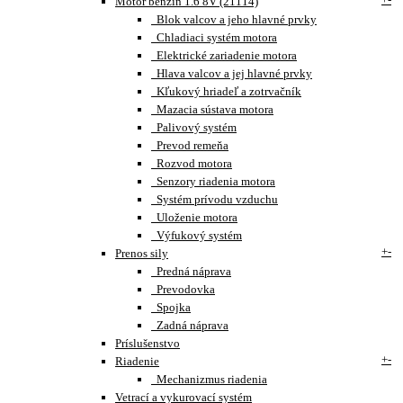
Motor benzín 1.6 8V (21114)
Blok valcov a jeho hlavné prvky
Chladiaci systém motora
Elektrické zariadenie motora
Hlava valcov a jej hlavné prvky
Kľukový hriadeľ a zotrvačník
Mazacia sústava motora
Palivový systém
Prevod remeňa
Rozvod motora
Senzory riadenia motora
Systém prívodu vzduchu
Uloženie motora
Výfukový systém
+
-
Prenos sily
Predná náprava
Prevodovka
Spojka
Zadná náprava
Príslušenstvo
+
-
Riadenie
Mechanizmus riadenia
Vetrací a vykurovací systém