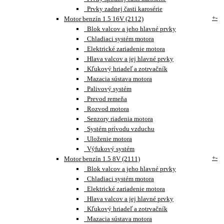
Prvky zadnej časti karosérie
+
-
Motor benzín 1.5 16V (2112)
Blok valcov a jeho hlavné prvky
Chladiaci systém motora
Elektrické zariadenie motora
Hlava valcov a jej hlavné prvky
Kľukový hriadeľ a zotrvačník
Mazacia sústava motora
Palivový systém
Prevod remeňa
Rozvod motora
Senzory riadenia motora
Systém prívodu vzduchu
Uloženie motora
Výfukový systém
+
-
Motor benzín 1.5 8V (2111)
Blok valcov a jeho hlavné prvky
Chladiaci systém motora
Elektrické zariadenie motora
Hlava valcov a jej hlavné prvky
Kľukový hriadeľ a zotrvačník
Mazacia sústava motora