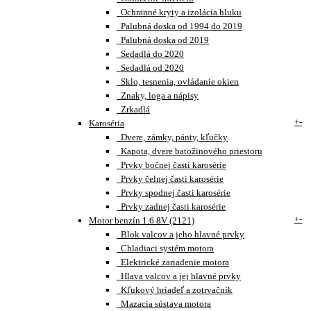
Ochranné kryty a izolácia hluku
Palubná doska od 1994 do 2019
Palubná doska od 2019
Sedadlá do 2020
Sedadlá od 2020
Sklo, tesnenia, ovládanie okien
Znaky, loga a nápisy
Zrkadlá
+
-
Karoséria
Dvere, zámky, pánty, kľučky
Kapota, dvere batožinového priestoru
Prvky bočnej časti karosérie
Prvky čelnej časti karosérie
Prvky spodnej časti karosérie
Prvky zadnej časti karosérie
+
-
Motor benzín 1.6 8V (2121)
Blok valcov a jeho hlavné prvky
Chladiaci systém motora
Elektrické zariadenie motora
Hlava valcov a jej hlavné prvky
Kľukový hriadeľ a zotrvačník
Mazacia sústava motora