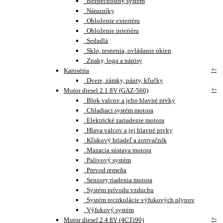
Bezpečnostný systém
Nárazníky
Obloženie exteriéru
Obloženie interiéru
Sedadlá
Sklo, tesnenia, ovládanie okien
Znaky, loga a nápisy
+
-
Karoséria
Dvere, zámky, pánty, kľučky
+
-
Motor diesel 2.1 8V (GAZ-560)
Blok valcov a jeho hlavné prvky
Chladiaci systém motora
Elektrické zariadenie motora
Hlava valcov a jej hlavné prvky
Kľukový hriadeľ a zotrvačník
Mazacia sústava motora
Palivový systém
Prevod remeňa
Senzory riadenia motora
Systém prívodu vzduchu
Systém recirkulácie výfukových plynov
Výfukový systém
+
-
Motor diesel 2.4 8V (4CTi90)