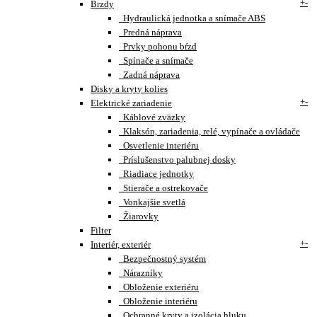
+
-
Brzdy
Hydraulická jednotka a snímače ABS
Predná náprava
Prvky pohonu bŕzd
Spínače a snímače
Zadná náprava
Disky a kryty kolies
+
-
Elektrické zariadenie
Káblové zväzky
Klaksón, zariadenia, relé, vypínače a ovládače
Osvetlenie interiéru
Príslušenstvo palubnej dosky
Riadiace jednotky
Stierače a ostrekovače
Vonkajšie svetlá
Žiarovky
Filter
+
-
Interiér, exteriér
Bezpečnostný systém
Nárazníky
Obloženie exteriéru
Obloženie interiéru
Ochranné kryty a izolácia hluku