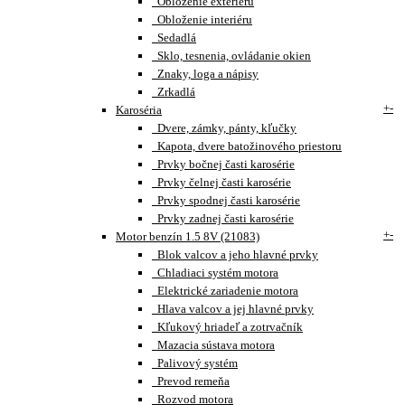
Obloženie exteriéru
Obloženie interiéru
Sedadlá
Sklo, tesnenia, ovládanie okien
Znaky, loga a nápisy
Zrkadlá
+
-
Karoséria
Dvere, zámky, pánty, kľučky
Kapota, dvere batožinového priestoru
Prvky bočnej časti karosérie
Prvky čelnej časti karosérie
Prvky spodnej časti karosérie
Prvky zadnej časti karosérie
+
-
Motor benzín 1.5 8V (21083)
Blok valcov a jeho hlavné prvky
Chladiaci systém motora
Elektrické zariadenie motora
Hlava valcov a jej hlavné prvky
Kľukový hriadeľ a zotrvačník
Mazacia sústava motora
Palivový systém
Prevod remeňa
Rozvod motora