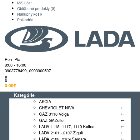
Môj účet
Obľúbené produkty (0)
Nákupný košík
Pokladňa
Pon- Pia
8:00 - 16:00
0903778499
,
0903900507
0
0.00€
Kategórie
AKCIA
+
-
CHEVROLET NIVA
+
-
GAZ 3110 Volga
+
-
GAZ GAZelle
+
-
LADA 1118, 1117, 1119 Kalina
+
-
LADA 2101 - 2107 Žiguli
+
-
LADA 2108, 2109 Samara