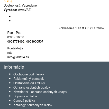
6.70€
Dostupnosť:
Vypredané
Výrobca:
AvtoVAZ
Zobrazenie 1 až 3 z 3 (1 stránok)
Pon - Pia
8:00 - 16:00
0903778499
,
0903900507
Kontaktujte
nás
info@lada24.sk
Informácie
Obchodné podmienky
Reklamačný poriadok
Odstúpenie od zmluvy
Ochrana osobných údajov
Newsletter - ochrana osobných údajov
Doprava a platba
Cenová politika
Katalógy náhradných dielov