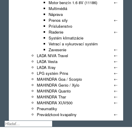
+
-
Motor benzín 1.6 8V (11186)
Multimédiá
Náprava
+
-
Prenos sily
Príslušenstvo
+
-
Riadenie
Systém klimatizácie
Vetrací a vykurovací systém
+
-
Zavesenie
+
-
LADA NIVA Travel
+
-
LADA Vesta
+
-
LADA Xray
+
-
LPG systém Prins
+
-
MAHINDRA Goa / Scorpio
+
-
MAHINDRA Genio / Xylo
+
-
MAHINDRA Quanto
+
-
MAHINDRA Thar
+
-
MAHINDRA XUV500
Pneumatiky
+
-
Prevádzkové kvapaliny