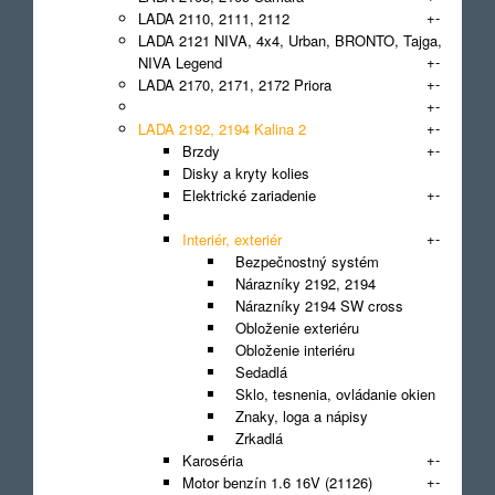
+
-
LADA 2110, 2111, 2112
LADA 2121 NIVA, 4x4, Urban, BRONTO, Tajga,
+
-
NIVA Legend
+
-
LADA 2170, 2171, 2172 Priora
+
-
LADA 2190, 2191 Granta
+
-
LADA 2192, 2194 Kalina 2
+
-
Brzdy
Disky a kryty kolies
+
-
Elektrické zariadenie
Filter
+
-
Interiér, exteriér
Bezpečnostný systém
Nárazníky 2192, 2194
Nárazníky 2194 SW cross
Obloženie exteriéru
Obloženie interiéru
Sedadlá
Sklo, tesnenia, ovládanie okien
Znaky, loga a nápisy
Zrkadlá
+
-
Karoséria
+
-
Motor benzín 1.6 16V (21126)