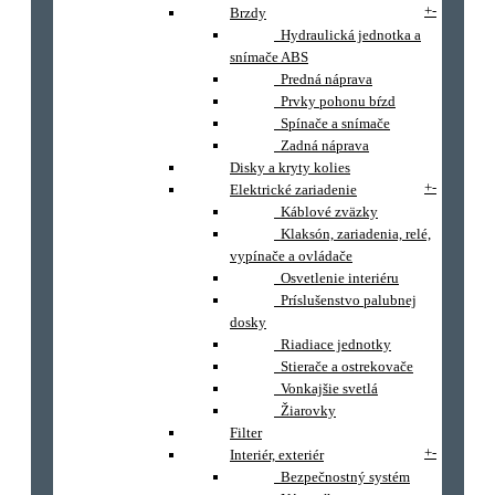
+
-
Brzdy
Hydraulická jednotka a
snímače ABS
Predná náprava
Prvky pohonu bŕzd
Spínače a snímače
Zadná náprava
Disky a kryty kolies
+
-
Elektrické zariadenie
Káblové zväzky
Klaksón, zariadenia, relé,
vypínače a ovládače
Osvetlenie interiéru
Príslušenstvo palubnej
dosky
Riadiace jednotky
Stierače a ostrekovače
Vonkajšie svetlá
Žiarovky
Filter
+
-
Interiér, exteriér
Bezpečnostný systém