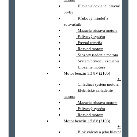
Hlava valcov a jej hlavné
prvky
Kľukový hriadeľ a
zotrvačník
Mazacia sústava motora
Palivový systém
Prevod remeňa
Rozvod motora
Senzory riadenia motora
Systém prívodu vzduchu
Uloženie motora
Motor benzín 1.3 8V (2105)
+
-
Chladiaci systém motora
Elektrické zariadenie
motora
Mazacia sústava motora
Palivový systém
Rozvod motora
Motor benzín 1.5 8V (2103)
+
-
Blok valcov a jeho hlavné