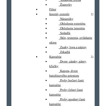
Žiarovky
Filter
+
-
Interiér, exteriér
Nárazníky
Obloženie exteriéru
Obloženie interiéru
Sedadlá
Sklo, tesnenia, ovládanie
okien
Znaky, loga a nápisy
Zrkadlá
+
-
Karoséria
Dvere, zámky, pánty,
kľučky
Kapota, dvere
batožinového priestoru
Prvky bočnej časti
karosérie
Prvky čelnej časti
karosérie
Prvky spodnej časti
karosérie