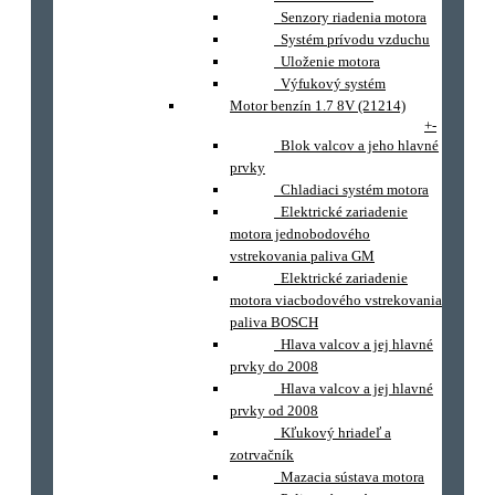
Senzory riadenia motora
Systém prívodu vzduchu
Uloženie motora
Výfukový systém
Motor benzín 1.7 8V (21214)
+
-
Blok valcov a jeho hlavné
prvky
Chladiaci systém motora
Elektrické zariadenie
motora jednobodového
vstrekovania paliva GM
Elektrické zariadenie
motora viacbodového vstrekovania
paliva BOSCH
Hlava valcov a jej hlavné
prvky do 2008
Hlava valcov a jej hlavné
prvky od 2008
Kľukový hriadeľ a
zotrvačník
Mazacia sústava motora