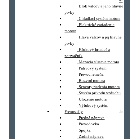
+
-
Blok valcov a jeho hlavné
prvky
Chladiaci systém motora
Elektrické zariadenie
motora
Hlava valcov a jej hlavné
prvky
Kľukový hriadeľ a
zotrvačník
Mazacia sústava motora
Palivový systém
Prevod remeňa
Rozvod motora
Senzory riadenia motora
Systém prívodu vzduchu
Uloženie motora
Výfukový systém
+
-
Prenos sily
Predná náprava
Prevodovka
Spojka
Zadná náprava