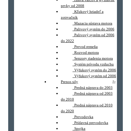
prvky od 2008
Kľukový hriadeľ a
zotrvačník
Mazacia sústava motora
Palivový systém do 2006
Palivový systém od 2006
do 2022
Prevod remeňa
Rozvod motora
Senzory riadenia motora
Systém prívodu vzduchu
Výfukový systém do 2006
Výfukový systém od 2006
+
-
Prenos sily
Predná náprava do 2003
Predná náprava od 2003
do 2010
Predná náprava od 2010
do 2020
Prevodovka
Prídavná prevodovka
Spojka