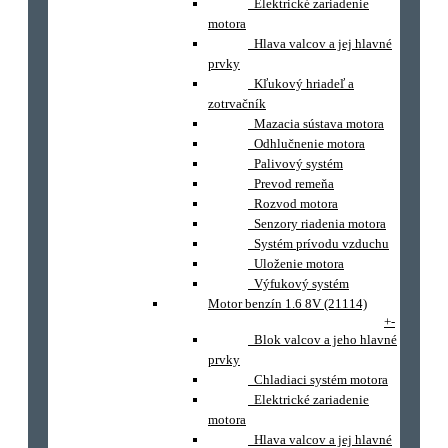
Elektrické zariadenie
motora
Hlava valcov a jej hlavné
prvky
Kľukový hriadeľ a
zotrvačník
Mazacia sústava motora
Odhlučnenie motora
Palivový systém
Prevod remeňa
Rozvod motora
Senzory riadenia motora
Systém prívodu vzduchu
Uloženie motora
Výfukový systém
Motor benzín 1.6 8V (21114)
+
-
Blok valcov a jeho hlavné
prvky
Chladiaci systém motora
Elektrické zariadenie
motora
Hlava valcov a jej hlavné