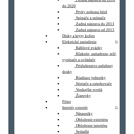
do 2020
Prvky pohonu bŕzd
Spínače a snímače
Zadná náprava do 2013
Zadná náprava od 2013
Disky a kryty kolies
+
-
Elektrické zariadenie
Káblové zväzky
Klaksón, zariadenia, relé,
vypínače a ovládače
Príslušenstvo palubnej
dosky
Riadiace jednotky
Stierače a ostrekovače
Vonkajšie svetlá
Žiarovky
Filter
+
-
Interiér, exteriér
Nárazníky
Obloženie exteriéru
Obloženie interiéru
Sedadlá