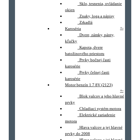
Sklo, tesnenia, ovládanie
okien
Znaky, loga a nápisy
Zrkadlá
+
-
Karoséria
Dvere, zámky, pánty,
kľučky
Kapota, dvere
batožinového priestoru
Prvky bočnej časti
karosérie
Prvky čelnej časti
karosérie
Motor benzín 1.7 8V (2123)
+
-
Blok valcov a jeho hlavné
prvky
Chladiaci systém motora
Elektrické zariadenie
motora
Hlava valcov a jej hlavné
prvky do 2008
Hlava valcov a jej hlavné