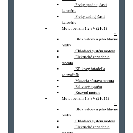
Prvky spodnej časti
karosérie
Prvky zadnej časti
karosérie
Motor benzín 1.2 8V (2101)
+
-
Blok valcov a jeho hlavné
prvky
Chladiaci systém motora
Elektrické zariadenie
motora
Kľukový hriadeľ a
zotrvačník
Mazacia sústava motora
Palivový systém
Rozvod motora
Motor benzín 1.3 8V (21011)
+
-
Blok valcov a jeho hlavné
prvky
Chladiaci systém motora
Elektrické zariadenie
motora