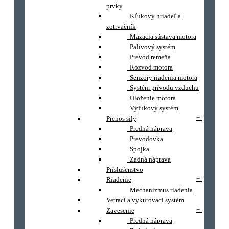
prvky
Kľukový hriadeľ a
zotrvačník
Mazacia sústava motora
Palivový systém
Prevod remeňa
Rozvod motora
Senzory riadenia motora
Systém prívodu vzduchu
Uloženie motora
Výfukový systém
+
-
Prenos sily
Predná náprava
Prevodovka
Spojka
Zadná náprava
Príslušenstvo
+
-
Riadenie
Mechanizmus riadenia
Vetrací a vykurovací systém
+
-
Zavesenie
Predná náprava