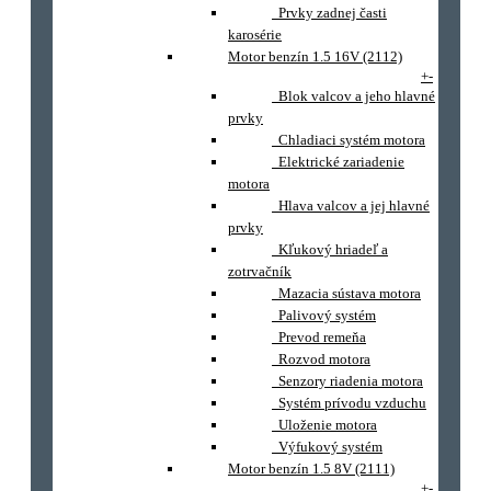
Prvky zadnej časti
karosérie
Motor benzín 1.5 16V (2112)
+
-
Blok valcov a jeho hlavné
prvky
Chladiaci systém motora
Elektrické zariadenie
motora
Hlava valcov a jej hlavné
prvky
Kľukový hriadeľ a
zotrvačník
Mazacia sústava motora
Palivový systém
Prevod remeňa
Rozvod motora
Senzory riadenia motora
Systém prívodu vzduchu
Uloženie motora
Výfukový systém
Motor benzín 1.5 8V (2111)
+
-