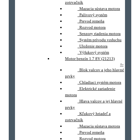
zotrvačník
Mazacia sústava motora
Palivový systém
Prevod remeňa
Rozvod motora
Senzory riadenia motora
Systém prívodu vzduchu
Uloženie motora
Výfukový systém
Motor benzín 1.7 8V (21213)
+
-
Blok valcov a jeho hlavné
prvky
Chladiaci systém motora
Elektrické zariadenie
motora
Hlava valcov a jej hlavné
prvky
Kľukový hriadeľ a
zotrvačník
Mazacia sústava motora
Prevod remeňa
Rozvod motora