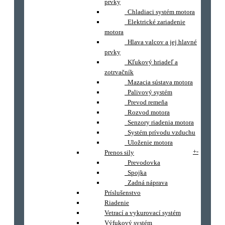
prvky
Chladiaci systém motora
Elektrické zariadenie
motora
Hlava valcov a jej hlavné
prvky
Kľukový hriadeľ a
zotrvačník
Mazacia sústava motora
Palivový systém
Prevod remeňa
Rozvod motora
Senzory riadenia motora
Systém prívodu vzduchu
Uloženie motora
+
-
Prenos sily
Prevodovka
Spojka
Zadná náprava
Príslušenstvo
Riadenie
Vetrací a vykurovací systém
Výfukový systém