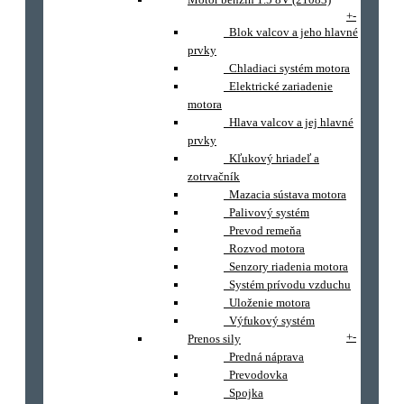
+
-
Blok valcov a jeho hlavné
prvky
Chladiaci systém motora
Elektrické zariadenie
motora
Hlava valcov a jej hlavné
prvky
Kľukový hriadeľ a
zotrvačník
Mazacia sústava motora
Palivový systém
Prevod remeňa
Rozvod motora
Senzory riadenia motora
Systém prívodu vzduchu
Uloženie motora
Výfukový systém
+
-
Prenos sily
Predná náprava
Prevodovka
Spojka