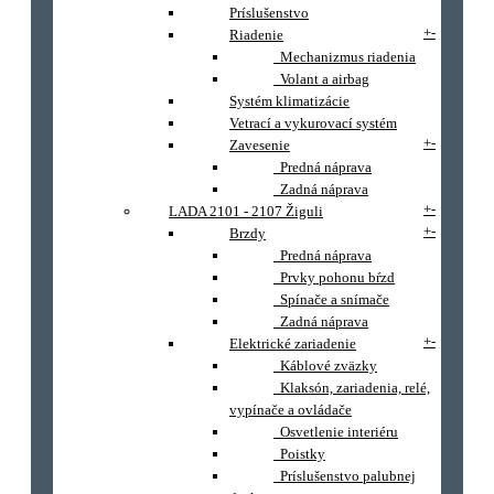
Príslušenstvo
+
-
Riadenie
Mechanizmus riadenia
Volant a airbag
Systém klimatizácie
Vetrací a vykurovací systém
+
-
Zavesenie
Predná náprava
Zadná náprava
+
-
LADA 2101 - 2107 Žiguli
+
-
Brzdy
Predná náprava
Prvky pohonu bŕzd
Spínače a snímače
Zadná náprava
+
-
Elektrické zariadenie
Káblové zväzky
Klaksón, zariadenia, relé,
vypínače a ovládače
Osvetlenie interiéru
Poistky
Príslušenstvo palubnej