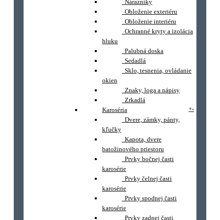
Nárazníky
Obloženie exteriéru
Obloženie interiéru
Ochranné kryty a izolácia
hluku
Palubná doska
Sedadlá
Sklo, tesnenia, ovládanie
okien
Znaky, loga a nápisy
Zrkadlá
+
-
Karoséria
Dvere, zámky, pánty,
kľučky
Kapota, dvere
batožinového priestoru
Prvky bočnej časti
karosérie
Prvky čelnej časti
karosérie
Prvky spodnej časti
karosérie
Prvky zadnej časti