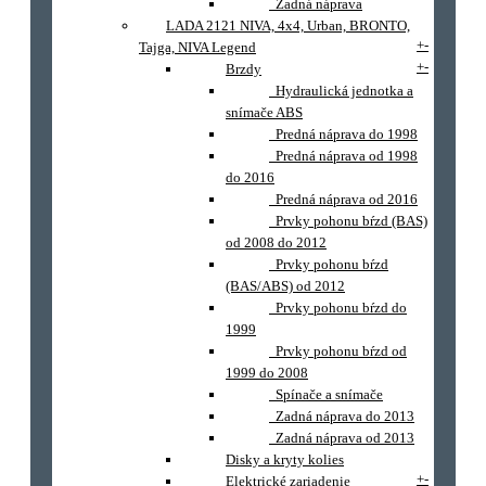
Zadná náprava
LADA 2121 NIVA, 4x4, Urban, BRONTO,
+
-
Tajga, NIVA Legend
+
-
Brzdy
Hydraulická jednotka a
snímače ABS
Predná náprava do 1998
Predná náprava od 1998
do 2016
Predná náprava od 2016
Prvky pohonu bŕzd (BAS)
od 2008 do 2012
Prvky pohonu bŕzd
(BAS/ABS) od 2012
Prvky pohonu bŕzd do
1999
Prvky pohonu bŕzd od
1999 do 2008
Spínače a snímače
Zadná náprava do 2013
Zadná náprava od 2013
Disky a kryty kolies
+
-
Elektrické zariadenie