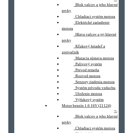
Blok valcov a jeho hlavné
prvky
Chladiaci systém motora
Elektrické zariadenie
motora
Hlava valcov a jej hlavné
prvky
Kľukový hriadeľ a
zotrvačník
Mazacia sústava motora
Palivový systém
Prevod remeňa
Rozvod motora
Senzory riadenia motora
Systém prívodu vzduchu
Uloženie motora
Výfukový systém
Motor benzín 1.6 16V (21124)
+
-
Blok valcov a jeho hlavné
prvky
Chladiaci systém motora