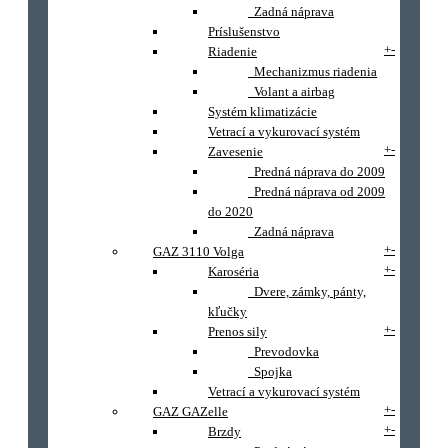
Zadná náprava
Príslušenstvo
+
-
Riadenie
Mechanizmus riadenia
Volant a airbag
Systém klimatizácie
Vetrací a vykurovací systém
+
-
Zavesenie
Predná náprava do 2009
Predná náprava od 2009
do 2020
Zadná náprava
+
-
GAZ 3110 Volga
+
-
Karoséria
Dvere, zámky, pánty,
kľučky
+
-
Prenos sily
Prevodovka
Spojka
Vetrací a vykurovací systém
+
-
GAZ GAZelle
+
-
Brzdy