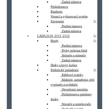
Zadná náprava
Príslušenstvo
Riadenie
Vetrací a vykurovací systém
+
-
Zavesenie
Predná náprava
Zadná náprava
+
-
LADA 2110, 2111, 2112
+
-
Brzdy
Predná náprava
Prvky pohonu bŕzd
Spínače a snímače
Zadná náprava
Disky a kryty kolies
+
-
Elektrické zariadenie
Káblové zväzky
Klaksón, zariadenia, relé,
vypínače a ovládače
Osvetlenie interiéru
Príslušenstvo palubnej
dosky
Stierače a ostrekovače
Vonkajšie svetlá