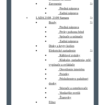
+
-
Zavesenie
Predná náprava
Zadná náprava
+
-
LADA 2108, 2109 Samara
+
-
Brzdy
Predná náprava
Prvky pohonu bŕzd
Spínače a snímače
Zadná náprava
Disky a kryty kolies
+
-
Elektrické zariadenie
Káblové zväzky
Klaksón, zariadenia, relé,
vypínače a ovládače
Osvetlenie interiéru
Poistky
Príslušenstvo palubnej
dosky
Stierače a ostrekovače
Vonkajšie svetlá
Žiarovky
Filter