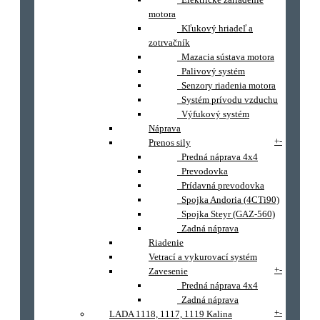
motora
Kľukový hriadeľ a
zotrvačník
Mazacia sústava motora
Palivový systém
Senzory riadenia motora
Systém prívodu vzduchu
Výfukový systém
Náprava
+
-
Prenos sily
Predná náprava 4x4
Prevodovka
Prídavná prevodovka
Spojka Andoria (4CTi90)
Spojka Steyr (GAZ-560)
Zadná náprava
Riadenie
Vetrací a vykurovací systém
+
-
Zavesenie
Predná náprava 4x4
Zadná náprava
+
-
LADA 1118, 1117, 1119 Kalina