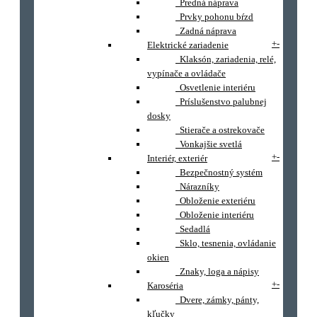
Predná náprava
Prvky pohonu bŕzd
Zadná náprava
+
-
Elektrické zariadenie
Klaksón, zariadenia, relé,
vypínače a ovládače
Osvetlenie interiéru
Príslušenstvo palubnej
dosky
Stierače a ostrekovače
Vonkajšie svetlá
+
-
Interiér, exteriér
Bezpečnostný systém
Nárazníky
Obloženie exteriéru
Obloženie interiéru
Sedadlá
Sklo, tesnenia, ovládanie
okien
Znaky, loga a nápisy
+
-
Karoséria
Dvere, zámky, pánty,
kľučky