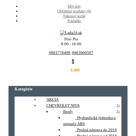
Môj účet
Obľúbené produkty (0)
Nákupný košík
Pokladňa
Pon- Pia
8:00 - 16:00
0903778499
,
0903900507
0
0.00€
Kategórie
AKCIA
+
-
CHEVROLET NIVA
+
-
Brzdy
Hydraulická jednotka a
snímače ABS
Predná náprava do 2016
Predná náprava od 2016