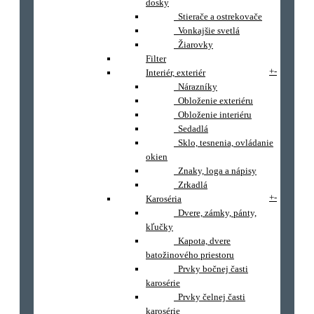
dosky
Stierače a ostrekovače
Vonkajšie svetlá
Žiarovky
Filter
+
-
Interiér, exteriér
Nárazníky
Obloženie exteriéru
Obloženie interiéru
Sedadlá
Sklo, tesnenia, ovládanie
okien
Znaky, loga a nápisy
Zrkadlá
+
-
Karoséria
Dvere, zámky, pánty,
kľučky
Kapota, dvere
batožinového priestoru
Prvky bočnej časti
karosérie
Prvky čelnej časti
karosérie