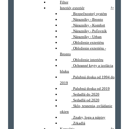
Filter
+
-
Interiér, exteriér
Bezpečnostný systém
Nárazníky - Bronto
Nárazníky - Komfort
Nárazníky - Poľovník
Nárazníky - Urban
Obloženie exteriéru
Obloženie exteriéru -
Bronto
Obloženie interiéru
Ochranné kryty a izolácia
hluku
Palubná doska od 1994 do
2019
Palubná doska od 2019
Sedadlá do 2020
Sedadlá od 2020
Sklo, tesnenia, ovládanie
okien
Znaky, loga a nápisy
Zrkadlá
+
-
Karoséria