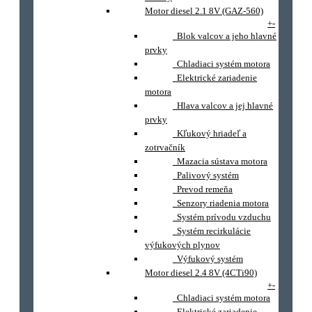
Motor diesel 2.1 8V (GAZ-560)
+
-
Blok valcov a jeho hlavné
prvky
Chladiaci systém motora
Elektrické zariadenie
motora
Hlava valcov a jej hlavné
prvky
Kľukový hriadeľ a
zotrvačník
Mazacia sústava motora
Palivový systém
Prevod remeňa
Senzory riadenia motora
Systém prívodu vzduchu
Systém recirkulácie
výfukových plynov
Výfukový systém
Motor diesel 2.4 8V (4CTi90)
+
-
Chladiaci systém motora
Elektrické zariadenie