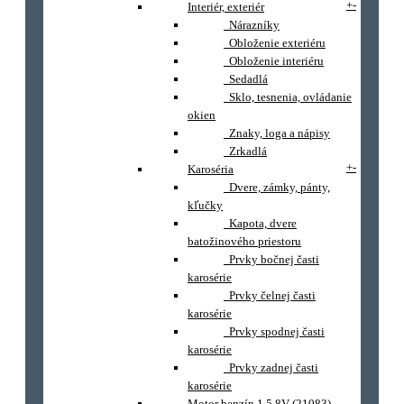
+
-
Interiér, exteriér
Nárazníky
Obloženie exteriéru
Obloženie interiéru
Sedadlá
Sklo, tesnenia, ovládanie
okien
Znaky, loga a nápisy
Zrkadlá
+
-
Karoséria
Dvere, zámky, pánty,
kľučky
Kapota, dvere
batožinového priestoru
Prvky bočnej časti
karosérie
Prvky čelnej časti
karosérie
Prvky spodnej časti
karosérie
Prvky zadnej časti
karosérie
Motor benzín 1.5 8V (21083)