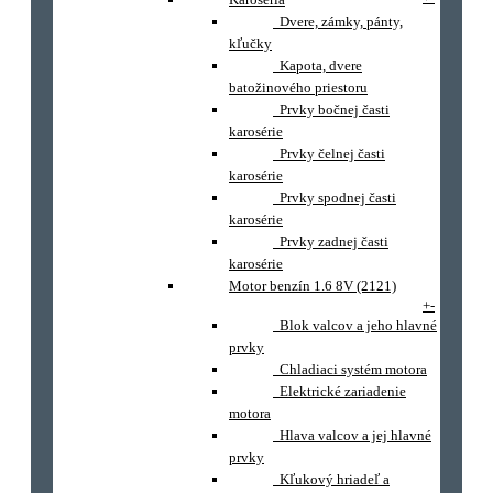
Dvere, zámky, pánty,
kľučky
Kapota, dvere
batožinového priestoru
Prvky bočnej časti
karosérie
Prvky čelnej časti
karosérie
Prvky spodnej časti
karosérie
Prvky zadnej časti
karosérie
Motor benzín 1.6 8V (2121)
+
-
Blok valcov a jeho hlavné
prvky
Chladiaci systém motora
Elektrické zariadenie
motora
Hlava valcov a jej hlavné
prvky
Kľukový hriadeľ a