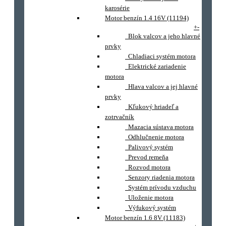
karosérie
Motor benzín 1.4 16V (11194)
+
-
Blok valcov a jeho hlavné
prvky
Chladiaci systém motora
Elektrické zariadenie
motora
Hlava valcov a jej hlavné
prvky
Kľukový hriadeľ a
zotrvačník
Mazacia sústava motora
Odhlučnenie motora
Palivový systém
Prevod remeňa
Rozvod motora
Senzory riadenia motora
Systém prívodu vzduchu
Uloženie motora
Výfukový systém
Motor benzín 1.6 8V (11183)