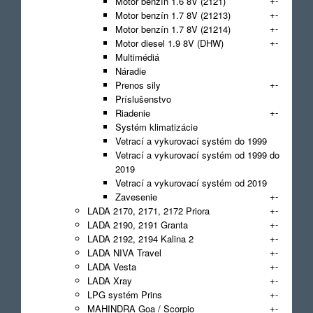
+
-
Motor benzín 1.6 8V (2121)
+
-
Motor benzín 1.7 8V (21213)
+
-
Motor benzín 1.7 8V (21214)
+
-
Motor diesel 1.9 8V (DHW)
Multimédiá
Náradie
+
-
Prenos sily
Príslušenstvo
+
-
Riadenie
Systém klimatizácie
Vetrací a vykurovací systém do 1999
Vetrací a vykurovací systém od 1999 do
2019
Vetrací a vykurovací systém od 2019
+
-
Zavesenie
+
-
LADA 2170, 2171, 2172 Priora
+
-
LADA 2190, 2191 Granta
+
-
LADA 2192, 2194 Kalina 2
+
-
LADA NIVA Travel
+
-
LADA Vesta
+
-
LADA Xray
+
-
LPG systém Prins
+
-
MAHINDRA Goa / Scorpio