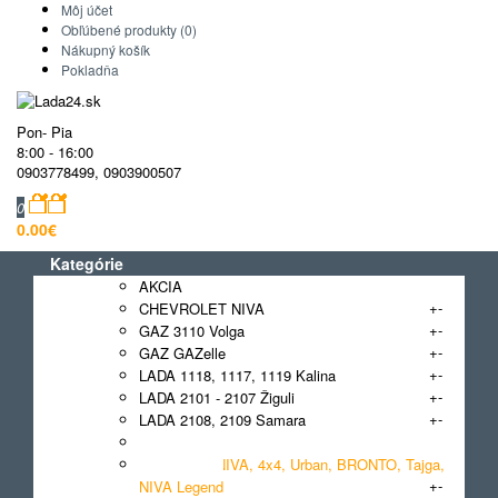
Môj účet
Obľúbené produkty (0)
Nákupný košík
Pokladňa
Pon- Pia
8:00 - 16:00
0903778499
,
0903900507
0
0.00€
Kategórie
AKCIA
+
-
CHEVROLET NIVA
+
-
GAZ 3110 Volga
+
-
GAZ GAZelle
+
-
LADA 1118, 1117, 1119 Kalina
+
-
LADA 2101 - 2107 Žiguli
+
-
LADA 2108, 2109 Samara
+
-
LADA 2110, 2111, 2112
LADA 2121 NIVA, 4x4, Urban, BRONTO, Tajga,
+
-
NIVA Legend