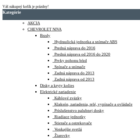
Váš nákupný košík je prázdny!
Kategórie
AKCIA
CHEVROLET NIVA
Brzdy
Hydraulická jednotka a snímače ABS
Predná náprava do 2016
Predná náprava od 2016 do 2020
Prvky pohonu bŕzd
Spínače a snímače
Zadná náprava do 2013
Zadná náprava od 2013
Disky a kryty kolies
Elektrické zariadenie
Káblové zväzky
Klaksón, zariadenia, relé, vypínače a ovládače
Príslušenstvo palubnej dosky
Riadiace jednotky
Stierače a ostrekovače
Vonkajšie svetlá
Žiarovky