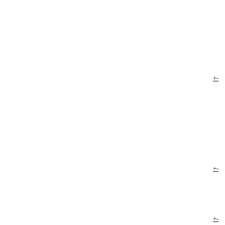
+
-
+
-
+
-