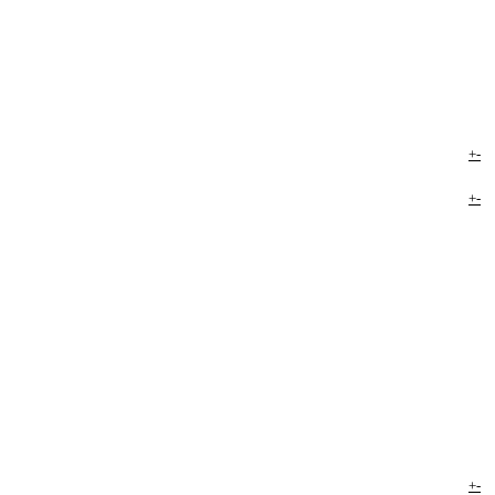
+
-
+
-
+
-