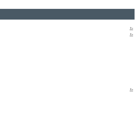
+
-
+
-
+
-