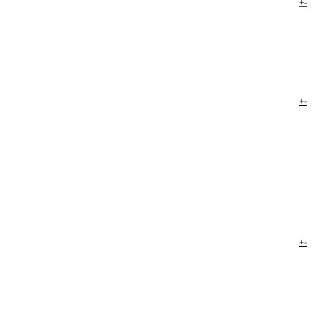
+
-
+
-
+
-