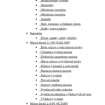
Bezpečnostný systém
Nárazníky
Obloženie exteriéru
Obloženie interiéru
Sedadlá
Sklo, tesnenia, ovládanie okien
Znaky, loga a nápisy
Karoséria
Dvere, zámky, pánty, kľučky
Motor diesel 2.1 8V (GAZ-560)
Blok valcov a jeho hlavné prvky
Chladiaci systém motora
Elektrické zariadenie motora
Hlava valcov a jej hlavné prvky
Kľukový hriadeľ a zotrvačník
Mazacia sústava motora
Palivový systém
Prevod remeňa
Senzory riadenia motora
Systém prívodu vzduchu
Systém recirkulácie výfukových plynov
Výfukový systém
Motor diesel 2.4 8V (4CTi90)