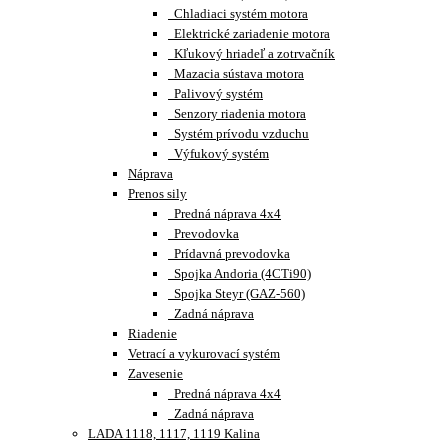
Chladiaci systém motora
Elektrické zariadenie motora
Kľukový hriadeľ a zotrvačník
Mazacia sústava motora
Palivový systém
Senzory riadenia motora
Systém prívodu vzduchu
Výfukový systém
Náprava
Prenos sily
Predná náprava 4x4
Prevodovka
Prídavná prevodovka
Spojka Andoria (4CTi90)
Spojka Steyr (GAZ-560)
Zadná náprava
Riadenie
Vetrací a vykurovací systém
Zavesenie
Predná náprava 4x4
Zadná náprava
LADA 1118, 1117, 1119 Kalina