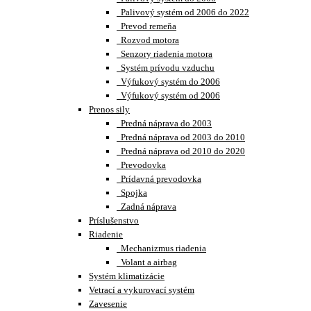
Palivový systém od 2006 do 2022
Prevod remeňa
Rozvod motora
Senzory riadenia motora
Systém prívodu vzduchu
Výfukový systém do 2006
Výfukový systém od 2006
Prenos sily
Predná náprava do 2003
Predná náprava od 2003 do 2010
Predná náprava od 2010 do 2020
Prevodovka
Prídavná prevodovka
Spojka
Zadná náprava
Príslušenstvo
Riadenie
Mechanizmus riadenia
Volant a airbag
Systém klimatizácie
Vetrací a vykurovací systém
Zavesenie