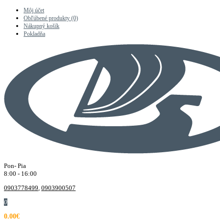
Môj účet
Obľúbené produkty (0)
Nákupný košík
Pokladňa
Pon- Pia
8:00 - 16:00
0903778499
,
0903900507
0
0.00€