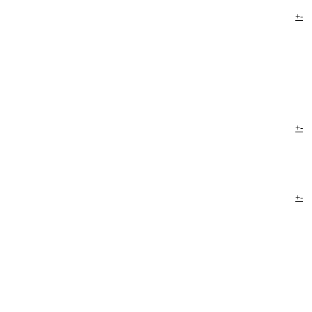
+
-
+
-
+
-