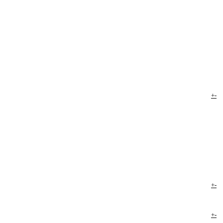
+
-
+
-
+
-