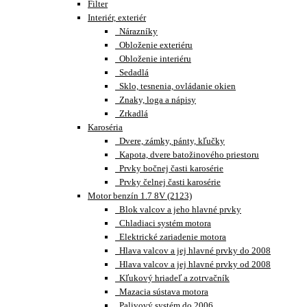
Filter
Interiér, exteriér
Nárazníky
Obloženie exteriéru
Obloženie interiéru
Sedadlá
Sklo, tesnenia, ovládanie okien
Znaky, loga a nápisy
Zrkadlá
Karoséria
Dvere, zámky, pánty, kľučky
Kapota, dvere batožinového priestoru
Prvky bočnej časti karosérie
Prvky čelnej časti karosérie
Motor benzín 1.7 8V (2123)
Blok valcov a jeho hlavné prvky
Chladiaci systém motora
Elektrické zariadenie motora
Hlava valcov a jej hlavné prvky do 2008
Hlava valcov a jej hlavné prvky od 2008
Kľukový hriadeľ a zotrvačník
Mazacia sústava motora
Palivový systém do 2006