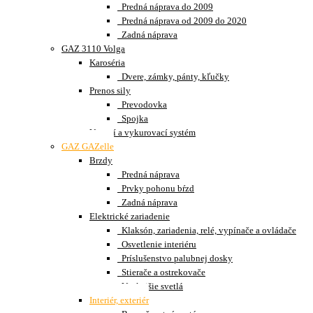
Predná náprava do 2009
Predná náprava od 2009 do 2020
Zadná náprava
GAZ 3110 Volga
Karoséria
Dvere, zámky, pánty, kľučky
Prenos sily
Prevodovka
Spojka
Vetrací a vykurovací systém
GAZ GAZelle
Brzdy
Predná náprava
Prvky pohonu bŕzd
Zadná náprava
Elektrické zariadenie
Klaksón, zariadenia, relé, vypínače a ovládače
Osvetlenie interiéru
Príslušenstvo palubnej dosky
Stierače a ostrekovače
Vonkajšie svetlá
Interiér, exteriér