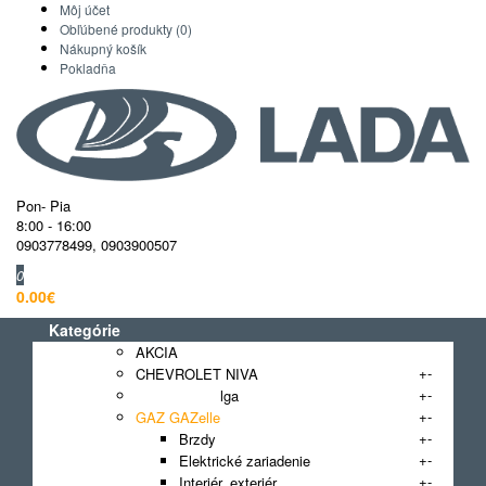
Môj účet
Obľúbené produkty (0)
Nákupný košík
Pokladňa
Pon- Pia
8:00 - 16:00
0903778499
,
0903900507
0
0.00€
Kategórie
AKCIA
+
-
CHEVROLET NIVA
+
-
GAZ 3110 Volga
+
-
GAZ GAZelle
+
-
Brzdy
+
-
Elektrické zariadenie
+
-
Interiér, exteriér