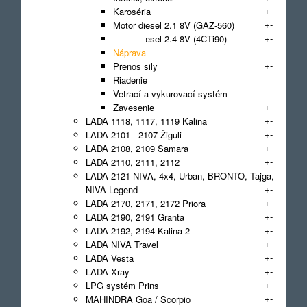
+
-
Karoséria
+
-
Motor diesel 2.1 8V (GAZ-560)
+
-
Motor diesel 2.4 8V (4CTi90)
Náprava
+
-
Prenos sily
Riadenie
Vetrací a vykurovací systém
+
-
Zavesenie
+
-
LADA 1118, 1117, 1119 Kalina
+
-
LADA 2101 - 2107 Žiguli
+
-
LADA 2108, 2109 Samara
+
-
LADA 2110, 2111, 2112
LADA 2121 NIVA, 4x4, Urban, BRONTO, Tajga,
+
-
NIVA Legend
+
-
LADA 2170, 2171, 2172 Priora
+
-
LADA 2190, 2191 Granta
+
-
LADA 2192, 2194 Kalina 2
+
-
LADA NIVA Travel
+
-
LADA Vesta
+
-
LADA Xray
+
-
LPG systém Prins
+
-
MAHINDRA Goa / Scorpio