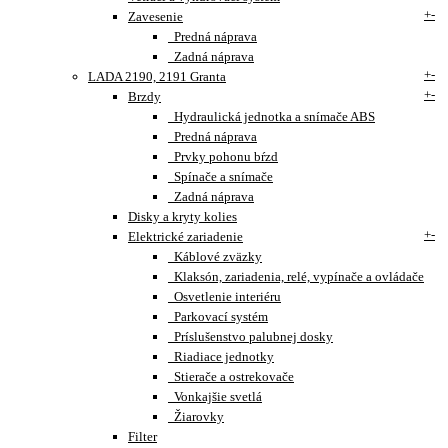
+
-
Zavesenie
Predná náprava
Zadná náprava
+
-
LADA 2190, 2191 Granta
+
-
Brzdy
Hydraulická jednotka a snímače ABS
Predná náprava
Prvky pohonu bŕzd
Spínače a snímače
Zadná náprava
Disky a kryty kolies
+
-
Elektrické zariadenie
Káblové zväzky
Klaksón, zariadenia, relé, vypínače a ovládače
Osvetlenie interiéru
Parkovací systém
Príslušenstvo palubnej dosky
Riadiace jednotky
Stierače a ostrekovače
Vonkajšie svetlá
Žiarovky
Filter