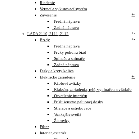
Riadenie
Vetrací a vykurovací systém
+
-
Zavesenie
Predná náprava
Zadná náprava
+
-
LADA 2110, 2111, 2112
+
-
Brzdy
Predná náprava
Prvky pohonu bŕzd
Spínače a snímače
Zadná náprava
Disky a kryty kolies
+
-
Elektrické zariadenie
Káblové zväzky
Klaksón, zariadenia, relé, vypínače a ovládače
Osvetlenie interiéru
Príslušenstvo palubnej dosky
Stierače a ostrekovače
Vonkajšie svetlá
Žiarovky
Filter
+
-
Interiér, exteriér