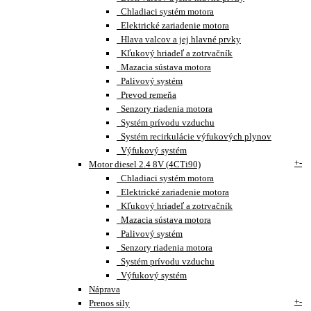
Chladiaci systém motora
Elektrické zariadenie motora
Hlava valcov a jej hlavné prvky
Kľukový hriadeľ a zotrvačník
Mazacia sústava motora
Palivový systém
Prevod remeňa
Senzory riadenia motora
Systém prívodu vzduchu
Systém recirkulácie výfukových plynov
Výfukový systém
+
-
Motor diesel 2.4 8V (4CTi90)
Chladiaci systém motora
Elektrické zariadenie motora
Kľukový hriadeľ a zotrvačník
Mazacia sústava motora
Palivový systém
Senzory riadenia motora
Systém prívodu vzduchu
Výfukový systém
Náprava
+
-
Prenos sily