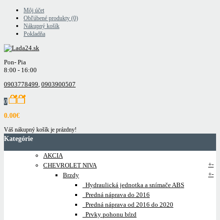
Môj účet
Obľúbené produkty (0)
Nákupný košík
Pokladňa
Pon- Pia
8:00 - 16:00
0903778499
,
0903900507
0
0.00€
Váš nákupný košík je prázdny!
Kategórie
AKCIA
+
-
CHEVROLET NIVA
+
-
Brzdy
Hydraulická jednotka a snímače ABS
Predná náprava do 2016
Predná náprava od 2016 do 2020
Prvky pohonu bŕzd