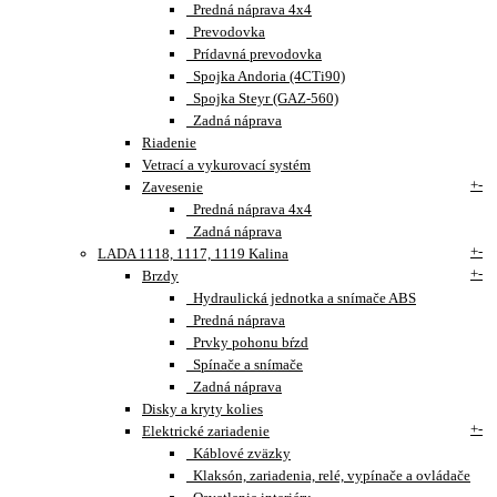
Predná náprava 4x4
Prevodovka
Prídavná prevodovka
Spojka Andoria (4CTi90)
Spojka Steyr (GAZ-560)
Zadná náprava
Riadenie
Vetrací a vykurovací systém
+
-
Zavesenie
Predná náprava 4x4
Zadná náprava
+
-
LADA 1118, 1117, 1119 Kalina
+
-
Brzdy
Hydraulická jednotka a snímače ABS
Predná náprava
Prvky pohonu bŕzd
Spínače a snímače
Zadná náprava
Disky a kryty kolies
+
-
Elektrické zariadenie
Káblové zväzky
Klaksón, zariadenia, relé, vypínače a ovládače