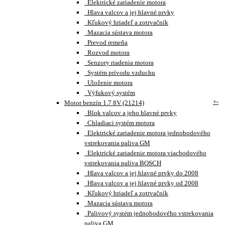
Elektrické zariadenie motora
Hlava valcov a jej hlavné prvky
Kľukový hriadeľ a zotrvačník
Mazacia sústava motora
Prevod remeňa
Rozvod motora
Senzory riadenia motora
Systém prívodu vzduchu
Uloženie motora
Výfukový systém
+
-
Motor benzín 1.7 8V (21214)
Blok valcov a jeho hlavné prvky
Chladiaci systém motora
Elektrické zariadenie motora jednobodového
vstrekovania paliva GM
Elektrické zariadenie motora viacbodového
vstrekovania paliva BOSCH
Hlava valcov a jej hlavné prvky do 2008
Hlava valcov a jej hlavné prvky od 2008
Kľukový hriadeľ a zotrvačník
Mazacia sústava motora
Palivový systém jednobodového vstrekovania
paliva GM