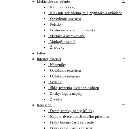
+
-
Elektrické zariadenie
Káblové zväzky
Klaksón, zariadenia, relé, vypínače a ovládače
Osvetlenie interiéru
Poistky
Príslušenstvo palubnej dosky
Stierače a ostrekovače
Vonkajšie svetlá
Žiarovky
Filter
+
-
Interiér, exteriér
Nárazníky
Obloženie exteriéru
Obloženie interiéru
Sedadlá
Sklo, tesnenia, ovládanie okien
Znaky, loga a nápisy
Zrkadlá
+
-
Karoséria
Dvere, zámky, pánty, kľučky
Kapota, dvere batožinového priestoru
Prvky bočnej časti karosérie
Prvky čelnej časti karosérie