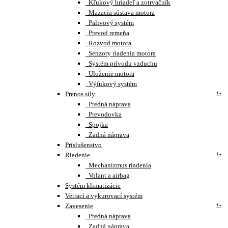
Kľukový hriadeľ a zotrvačník
Mazacia sústava motora
Palivový systém
Prevod remeňa
Rozvod motora
Senzory riadenia motora
Systém prívodu vzduchu
Uloženie motora
Výfukový systém
+
-
Prenos sily
Predná náprava
Prevodovka
Spojka
Zadná náprava
Príslušenstvo
+
-
Riadenie
Mechanizmus riadenia
Volant a airbag
Systém klimatizácie
Vetrací a vykurovací systém
+
-
Zavesenie
Predná náprava
Zadná náprava