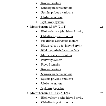
Rozvod motora
Senzory riadenia motora
Systém prívodu vzduchu
Uloženie motora
Výfukový systém
+
-
Motor benzín 1.5 8V (2111)
Blok valcov a jeho hlavné prvky
Chladiaci systém motora
Elektrické zariadenie motora
Hlava valcov a jej hlavné prvky
Kľukový hriadeľ a zotrvačník
Mazacia sústava motora
Palivový systém
Prevod remeňa
Rozvod motora
Senzory riadenia motora
Systém prívodu vzduchu
Uloženie motora
Výfukový systém
+
-
Motor benzín 1.6 16V (21124)
Blok valcov a jeho hlavné prvky
Chladiaci systém motora