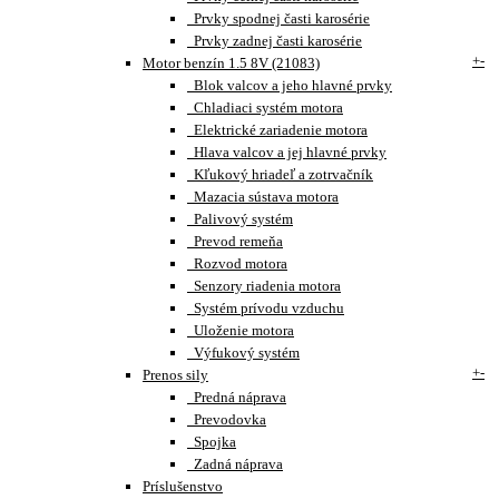
Prvky spodnej časti karosérie
Prvky zadnej časti karosérie
+
-
Motor benzín 1.5 8V (21083)
Blok valcov a jeho hlavné prvky
Chladiaci systém motora
Elektrické zariadenie motora
Hlava valcov a jej hlavné prvky
Kľukový hriadeľ a zotrvačník
Mazacia sústava motora
Palivový systém
Prevod remeňa
Rozvod motora
Senzory riadenia motora
Systém prívodu vzduchu
Uloženie motora
Výfukový systém
+
-
Prenos sily
Predná náprava
Prevodovka
Spojka
Zadná náprava
Príslušenstvo