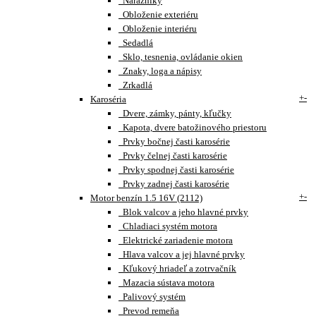
Nárazníky
Obloženie exteriéru
Obloženie interiéru
Sedadlá
Sklo, tesnenia, ovládanie okien
Znaky, loga a nápisy
Zrkadlá
+
-
Karoséria
Dvere, zámky, pánty, kľučky
Kapota, dvere batožinového priestoru
Prvky bočnej časti karosérie
Prvky čelnej časti karosérie
Prvky spodnej časti karosérie
Prvky zadnej časti karosérie
+
-
Motor benzín 1.5 16V (2112)
Blok valcov a jeho hlavné prvky
Chladiaci systém motora
Elektrické zariadenie motora
Hlava valcov a jej hlavné prvky
Kľukový hriadeľ a zotrvačník
Mazacia sústava motora
Palivový systém
Prevod remeňa