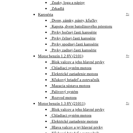
Znaky, loga a nápisy
Zrkadlá
+
-
Karoséria
Dvere, zámky, pánty, kľučky
Kapota, dvere batožinového priestoru
Prvky bočnej časti karosérie
Prvky čelnej časti karosérie
Prvky spodnej časti karosérie
Prvky zadnej časti karosérie
+
-
Motor benzín 1.2 8V (2101)
Blok valcov a jeho hlavné prvky
Chladiaci systém motora
Elektrické zariadenie motora
Kľukový hriadeľ a zotrvačník
Mazacia sústava motora
Palivový systém
Rozvod motora
+
-
Motor benzín 1.3 8V (21011)
Blok valcov a jeho hlavné prvky
Chladiaci systém motora
Elektrické zariadenie motora
Hlava valcov a jej hlavné prvky