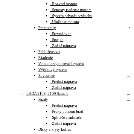
Rozvod motora
Senzory riadenia motora
Systém prívodu vzduchu
Uloženie motora
+
-
Prenos sily
Prevodovka
Spojka
Zadná náprava
Príslušenstvo
Riadenie
Vetrací a vykurovací systém
Výfukový systém
+
-
Zavesenie
Predná náprava
Zadná náprava
+
-
LADA 2108, 2109 Samara
+
-
Brzdy
Predná náprava
Prvky pohonu bŕzd
Spínače a snímače
Zadná náprava
Disky a kryty kolies