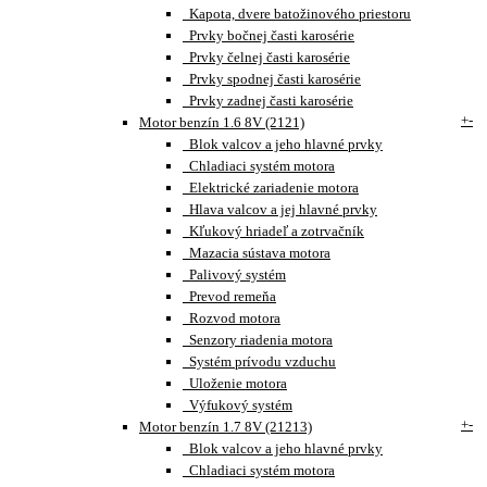
Kapota, dvere batožinového priestoru
Prvky bočnej časti karosérie
Prvky čelnej časti karosérie
Prvky spodnej časti karosérie
Prvky zadnej časti karosérie
+
-
Motor benzín 1.6 8V (2121)
Blok valcov a jeho hlavné prvky
Chladiaci systém motora
Elektrické zariadenie motora
Hlava valcov a jej hlavné prvky
Kľukový hriadeľ a zotrvačník
Mazacia sústava motora
Palivový systém
Prevod remeňa
Rozvod motora
Senzory riadenia motora
Systém prívodu vzduchu
Uloženie motora
Výfukový systém
+
-
Motor benzín 1.7 8V (21213)
Blok valcov a jeho hlavné prvky
Chladiaci systém motora