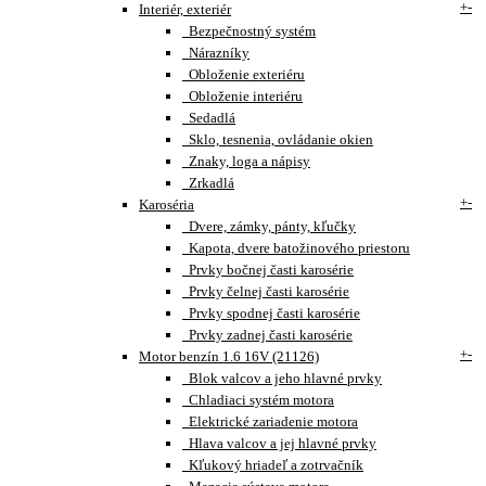
+
-
Interiér, exteriér
Bezpečnostný systém
Nárazníky
Obloženie exteriéru
Obloženie interiéru
Sedadlá
Sklo, tesnenia, ovládanie okien
Znaky, loga a nápisy
Zrkadlá
+
-
Karoséria
Dvere, zámky, pánty, kľučky
Kapota, dvere batožinového priestoru
Prvky bočnej časti karosérie
Prvky čelnej časti karosérie
Prvky spodnej časti karosérie
Prvky zadnej časti karosérie
+
-
Motor benzín 1.6 16V (21126)
Blok valcov a jeho hlavné prvky
Chladiaci systém motora
Elektrické zariadenie motora
Hlava valcov a jej hlavné prvky
Kľukový hriadeľ a zotrvačník