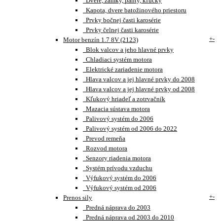
Dvere, zámky, pánty, kľučky
Kapota, dvere batožinového priestoru
Prvky bočnej časti karosérie
Prvky čelnej časti karosérie
+
-
Motor benzín 1.7 8V (2123)
Blok valcov a jeho hlavné prvky
Chladiaci systém motora
Elektrické zariadenie motora
Hlava valcov a jej hlavné prvky do 2008
Hlava valcov a jej hlavné prvky od 2008
Kľukový hriadeľ a zotrvačník
Mazacia sústava motora
Palivový systém do 2006
Palivový systém od 2006 do 2022
Prevod remeňa
Rozvod motora
Senzory riadenia motora
Systém prívodu vzduchu
Výfukový systém do 2006
Výfukový systém od 2006
+
-
Prenos sily
Predná náprava do 2003
Predná náprava od 2003 do 2010