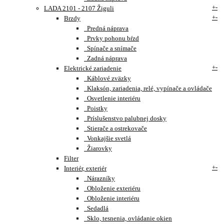
+
-
LADA 2101 - 2107 Žiguli
+
-
Brzdy
Predná náprava
Prvky pohonu bŕzd
Spínače a snímače
Zadná náprava
+
-
Elektrické zariadenie
Káblové zväzky
Klaksón, zariadenia, relé, vypínače a ovládače
Osvetlenie interiéru
Poistky
Príslušenstvo palubnej dosky
Stierače a ostrekovače
Vonkajšie svetlá
Žiarovky
Filter
+
-
Interiér, exteriér
Nárazníky
Obloženie exteriéru
Obloženie interiéru
Sedadlá
Sklo, tesnenia, ovládanie okien