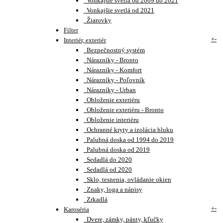
Vonkajšie svetlá od 2009 do 2021
Vonkajšie svetlá od 2021
Žiarovky
Filter
+
-
Interiér, exteriér
Bezpečnostný systém
Nárazníky - Bronto
Nárazníky - Komfort
Nárazníky - Poľovník
Nárazníky - Urban
Obloženie exteriéru
Obloženie exteriéru - Bronto
Obloženie interiéru
Ochranné kryty a izolácia hluku
Palubná doska od 1994 do 2019
Palubná doska od 2019
Sedadlá do 2020
Sedadlá od 2020
Sklo, tesnenia, ovládanie okien
Znaky, loga a nápisy
Zrkadlá
+
-
Karoséria
Dvere, zámky, pánty, kľučky