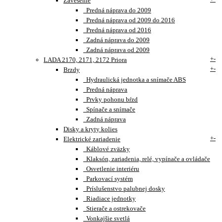
Zavesenie
Predná náprava do 2009
Predná náprava od 2009 do 2016
Predná náprava od 2016
Zadná náprava do 2009
Zadná náprava od 2009
+
-
LADA 2170, 2171, 2172 Priora
+
-
Brzdy
Hydraulická jednotka a snímače ABS
Predná náprava
Prvky pohonu bŕzd
Spínače a snímače
Zadná náprava
Disky a kryty kolies
+
-
Elektrické zariadenie
Káblové zväzky
Klaksón, zariadenia, relé, vypínače a ovládače
Osvetlenie interiéru
Parkovací systém
Príslušenstvo palubnej dosky
Riadiace jednotky
Stierače a ostrekovače
Vonkajšie svetlá