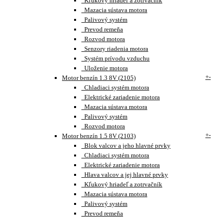
Kľukový hriadeľ a zotrvačník
Mazacia sústava motora
Palivový systém
Prevod remeňa
Rozvod motora
Senzory riadenia motora
Systém prívodu vzduchu
Uloženie motora
+
-
Motor benzín 1.3 8V (2105)
Chladiaci systém motora
Elektrické zariadenie motora
Mazacia sústava motora
Palivový systém
Rozvod motora
+
-
Motor benzín 1.5 8V (2103)
Blok valcov a jeho hlavné prvky
Chladiaci systém motora
Elektrické zariadenie motora
Hlava valcov a jej hlavné prvky
Kľukový hriadeľ a zotrvačník
Mazacia sústava motora
Palivový systém
Prevod remeňa