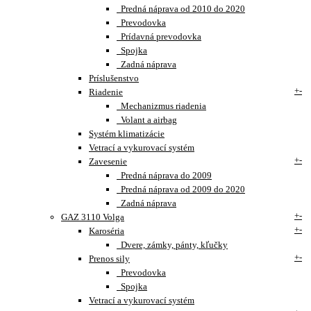
Predná náprava od 2010 do 2020
Prevodovka
Prídavná prevodovka
Spojka
Zadná náprava
Príslušenstvo
+
-
Riadenie
Mechanizmus riadenia
Volant a airbag
Systém klimatizácie
Vetrací a vykurovací systém
+
-
Zavesenie
Predná náprava do 2009
Predná náprava od 2009 do 2020
Zadná náprava
+
-
GAZ 3110 Volga
+
-
Karoséria
Dvere, zámky, pánty, kľučky
+
-
Prenos sily
Prevodovka
Spojka
Vetrací a vykurovací systém