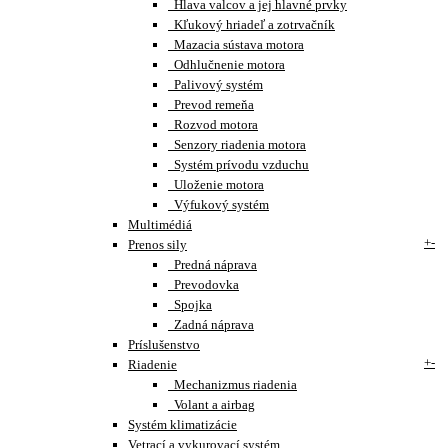
Hlava valcov a jej hlavné prvky
Kľukový hriadeľ a zotrvačník
Mazacia sústava motora
Odhlučnenie motora
Palivový systém
Prevod remeňa
Rozvod motora
Senzory riadenia motora
Systém prívodu vzduchu
Uloženie motora
Výfukový systém
Multimédiá
+
-
Prenos sily
Predná náprava
Prevodovka
Spojka
Zadná náprava
Príslušenstvo
+
-
Riadenie
Mechanizmus riadenia
Volant a airbag
Systém klimatizácie
Vetrací a vykurovací systém