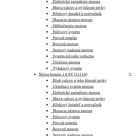
Elektrické zariadenie motora
Hlava valcov a jej hlavné prvky
Kľukový hriadeľ a zotrvačník
Mazacia sústava motora
Odhlučnenie motora
Palivový systém
Prevod remeňa
Rozvod motora
Senzory riadenia motora
Systém prívodu vzduchu
Uloženie motora
Výfukový systém
+
-
Motor benzín 1.6 8V (21114)
Blok valcov a jeho hlavné prvky
Chladiaci systém motora
Elektrické zariadenie motora
Hlava valcov a jej hlavné prvky
Kľukový hriadeľ a zotrvačník
Mazacia sústava motora
Palivový systém
Prevod remeňa
Rozvod motora
Senzory riadenia motora