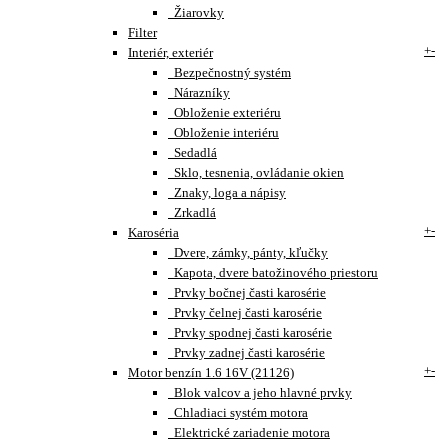
Žiarovky
Filter
+
-
Interiér, exteriér
Bezpečnostný systém
Nárazníky
Obloženie exteriéru
Obloženie interiéru
Sedadlá
Sklo, tesnenia, ovládanie okien
Znaky, loga a nápisy
Zrkadlá
+
-
Karoséria
Dvere, zámky, pánty, kľučky
Kapota, dvere batožinového priestoru
Prvky bočnej časti karosérie
Prvky čelnej časti karosérie
Prvky spodnej časti karosérie
Prvky zadnej časti karosérie
+
-
Motor benzín 1.6 16V (21126)
Blok valcov a jeho hlavné prvky
Chladiaci systém motora
Elektrické zariadenie motora