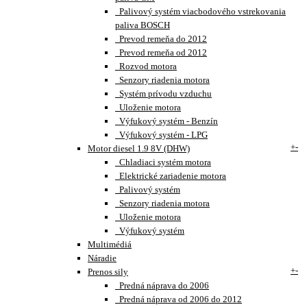
Palivový systém viacbodového vstrekovania
paliva BOSCH
Prevod remeňa do 2012
Prevod remeňa od 2012
Rozvod motora
Senzory riadenia motora
Systém prívodu vzduchu
Uloženie motora
Výfukový systém - Benzín
Výfukový systém - LPG
+
-
Motor diesel 1.9 8V (DHW)
Chladiaci systém motora
Elektrické zariadenie motora
Palivový systém
Senzory riadenia motora
Uloženie motora
Výfukový systém
Multimédiá
Náradie
+
-
Prenos sily
Predná náprava do 2006
Predná náprava od 2006 do 2012