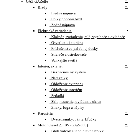
+
-
GAZ GAZelle
+
-
Brzdy
Predná náprava
Prvky pohonu bŕzd
Zadná náprava
+
-
Elektrické zariadenie
Klaksón, zariadenia, relé, vypínače a ovládače
Osvetlenie interiéru
Príslušenstvo palubnej dosky
Stierače a ostrekovače
Vonkajšie svetlá
+
-
Interiér, exteriér
Bezpečnostný systém
Nárazníky
Obloženie exteriéru
Obloženie interiéru
Sedadlá
Sklo, tesnenia, ovládanie okien
Znaky, loga a nápisy
+
-
Karoséria
Dvere, zámky, pánty, kľučky
+
-
Motor diesel 2.1 8V (GAZ-560)
Blok valcov a jeho hlavné prvky