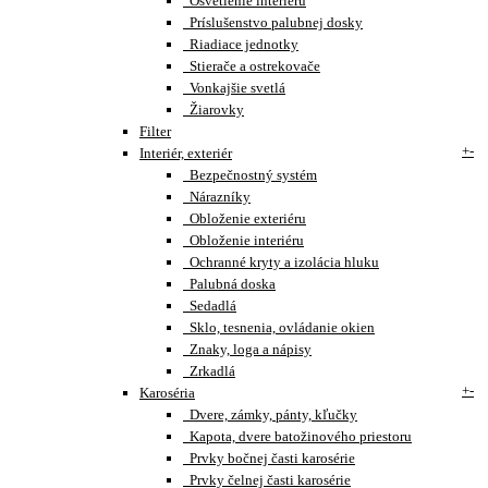
Osvetlenie interiéru
Príslušenstvo palubnej dosky
Riadiace jednotky
Stierače a ostrekovače
Vonkajšie svetlá
Žiarovky
Filter
+
-
Interiér, exteriér
Bezpečnostný systém
Nárazníky
Obloženie exteriéru
Obloženie interiéru
Ochranné kryty a izolácia hluku
Palubná doska
Sedadlá
Sklo, tesnenia, ovládanie okien
Znaky, loga a nápisy
Zrkadlá
+
-
Karoséria
Dvere, zámky, pánty, kľučky
Kapota, dvere batožinového priestoru
Prvky bočnej časti karosérie
Prvky čelnej časti karosérie