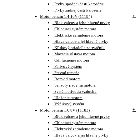
Prvky spodnej časti karosérie
Prvky zadnej časti karosérie
+
-
Motor benzín 1.4 16V (11194)
Blok valcov a jeho hlavné prvky
Chladiaci systém motora
Elektrické zariadenie motora
Hlava valcov a jej hlavné prvky
Kľukový hriadeľ a zotrvačník
Mazacia sústava motora
Odhlučnenie motora
Palivový systém
Prevod remeňa
Rozvod motora
Senzory riadenia motora
Systém prívodu vzduchu
Uloženie motora
Výfukový systém
+
-
Motor benzín 1.6 8V (11183)
Blok valcov a jeho hlavné prvky
Chladiaci systém motora
Elektrické zariadenie motora
Hlava valcov a jej hlavné prvky