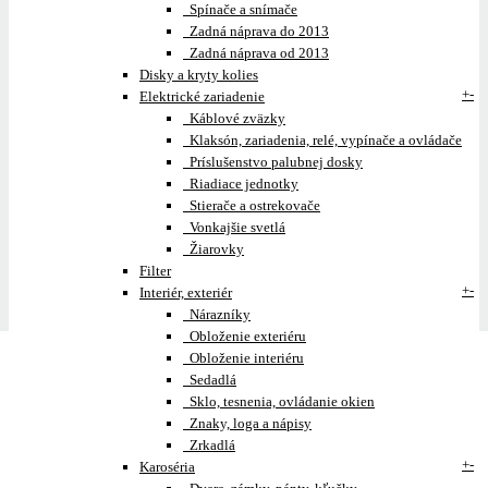
Spínače a snímače
Zadná náprava do 2013
Zadná náprava od 2013
Disky a kryty kolies
+
-
Elektrické zariadenie
Káblové zväzky
Klaksón, zariadenia, relé, vypínače a ovládače
Príslušenstvo palubnej dosky
Riadiace jednotky
Stierače a ostrekovače
Vonkajšie svetlá
Žiarovky
Filter
+
-
Interiér, exteriér
Nárazníky
Obloženie exteriéru
Obloženie interiéru
Sedadlá
Sklo, tesnenia, ovládanie okien
Znaky, loga a nápisy
Zrkadlá
+
-
Karoséria