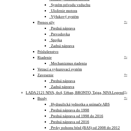
Systém prívodu vzduchu
Uloženie motora
Výfukový systém
+
-
Prenos sily
Predná náprava
Prevodovka
Spojka
Zadná náprava
Príslušenstvo
+
-
Riadenie
Mechanizmus riadenia
Vetrací a vykurovací systém
+
-
Zavesenie
Predná náprava
Zadná náprava
+
-
LADA 2121 NIVA, 4x4, Urban, BRONTO, Tajga, NIVA Legend
+
-
Brzdy
Hydraulická jednotka a snímače ABS
Predná náprava do 1998
Predná náprava od 1998 do 2016
Predná náprava od 2016
Prvky pohonu bŕzd (BAS) od 2008 do 2012