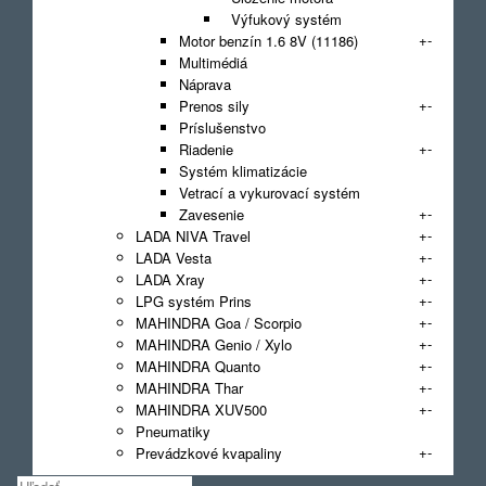
Výfukový systém
+
-
Motor benzín 1.6 8V (11186)
Multimédiá
Náprava
+
-
Prenos sily
Príslušenstvo
+
-
Riadenie
Systém klimatizácie
Vetrací a vykurovací systém
+
-
Zavesenie
+
-
LADA NIVA Travel
+
-
LADA Vesta
+
-
LADA Xray
+
-
LPG systém Prins
+
-
MAHINDRA Goa / Scorpio
+
-
MAHINDRA Genio / Xylo
+
-
MAHINDRA Quanto
+
-
MAHINDRA Thar
+
-
MAHINDRA XUV500
Pneumatiky
+
-
Prevádzkové kvapaliny