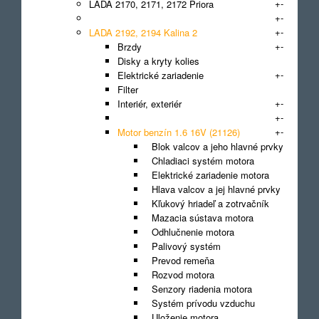
+
-
LADA 2170, 2171, 2172 Priora
+
-
LADA 2190, 2191 Granta
+
-
LADA 2192, 2194 Kalina 2
+
-
Brzdy
Disky a kryty kolies
+
-
Elektrické zariadenie
Filter
+
-
Interiér, exteriér
+
-
Karoséria
+
-
Motor benzín 1.6 16V (21126)
Blok valcov a jeho hlavné prvky
Chladiaci systém motora
Elektrické zariadenie motora
Hlava valcov a jej hlavné prvky
Kľukový hriadeľ a zotrvačník
Mazacia sústava motora
Odhlučnenie motora
Palivový systém
Prevod remeňa
Rozvod motora
Senzory riadenia motora
Systém prívodu vzduchu
Uloženie motora