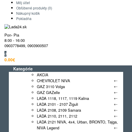
Môj účet
Obľúbené produkty (0)
Nákupný košík
Pokladňa
Pon- Pia
8:00 - 16:00
0903778499
,
0903900507
0
0.00€
Kategórie
AKCIA
+
-
CHEVROLET NIVA
+
-
GAZ 3110 Volga
+
-
GAZ GAZelle
+
-
LADA 1118, 1117, 1119 Kalina
+
-
LADA 2101 - 2107 Žiguli
+
-
LADA 2108, 2109 Samara
+
-
LADA 2110, 2111, 2112
LADA 2121 NIVA, 4x4, Urban, BRONTO, Tajga,
+
-
NIVA Legend