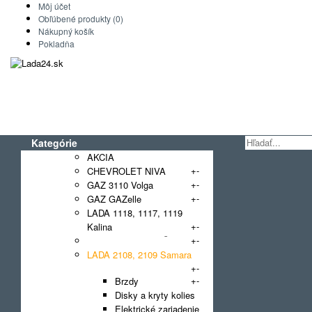
Môj účet
Obľúbené produkty (0)
Nákupný košík
Pokladňa
Kategórie
AKCIA
+
-
CHEVROLET NIVA
+
-
GAZ 3110 Volga
+
-
GAZ GAZelle
LADA 1118, 1117, 1119
+
-
Kalina
+
-
LADA 2101 - 2107 Žiguli
LADA 2108, 2109 Samara
+
-
+
-
Brzdy
Disky a kryty kolies
Elektrické zariadenie