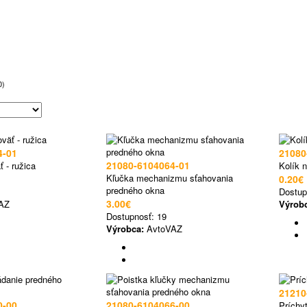
0)
4-01
21080
21080-6104064-01
ť - ružica
Kolík 
Kľučka mechanizmu sťahovania
0.20€
predného okna
Dostup
3.00€
AZ
Výrob
Dostupnosť:
19
Výrobca:
AvtoVAZ
21210
0-00
21080-6104066-00
Príchy