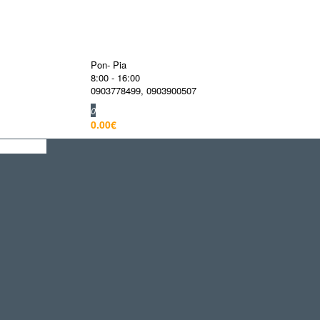
Pon- Pia
8:00 - 16:00
0903778499
,
0903900507
0
0.00€