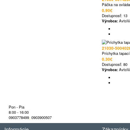
Páčka na ovláda
0.90€
Dostupnosť:
13
Výrobca:
AvtoV
21030-500402
Príchytka tapací
0.30€
Dostupnosť:
80
Výrobca:
AvtoV
Pon - Pia
8:00 - 16:00
0903778499
,
0903900507
Informácie
Zákaznícky 