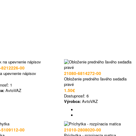
-8212226-00
21080-6814272-00
na upevnenie nápisov
Obloženie predného ľavého sedadla
pravé
nosť:
1
1.50€
ca:
AvtoVAZ
Dostupnosť:
6
Výrobca:
AvtoVAZ
-5109112-00
21010-2808020-00
tka
Príchytka - rozpínacia matica