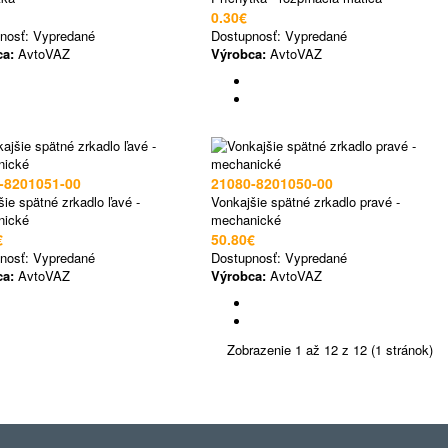
0.30€
nosť:
Vypredané
Dostupnosť:
Vypredané
ca:
AvtoVAZ
Výrobca:
AvtoVAZ
-8201051-00
21080-8201050-00
ie spätné zrkadlo ľavé -
Vonkajšie spätné zrkadlo pravé -
nické
mechanické
€
50.80€
nosť:
Vypredané
Dostupnosť:
Vypredané
ca:
AvtoVAZ
Výrobca:
AvtoVAZ
Zobrazenie 1 až 12 z 12 (1 stránok)