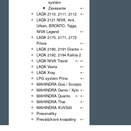
systém
+
-
Zavesenie
+
-
LADA 2110, 2111, 2112
LADA 2121 NIVA, 4x4,
Urban, BRONTO, Tajga,
+
-
NIVA Legend
LADA 2170, 2171, 2172
+
-
Priora
+
-
LADA 2190, 2191 Granta
LADA 2192, 2194 Kalina 2
+
-
+
-
LADA NIVA Travel
+
-
LADA Vesta
+
-
LADA Xray
+
-
LPG systém Prins
MAHINDRA Goa / Scorpio
+
-
MAHINDRA Genio / Xylo
+
-
+
-
MAHINDRA Quanto
+
-
MAHINDRA Thar
+
-
MAHINDRA XUV500
Pneumatiky
+
-
Prevádzkové kvapaliny