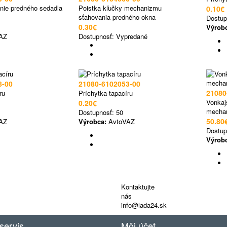
nie predného sedadla
Poistka kľučky mechanizmu
0.10€
sťahovania predného okna
Dostup
0.30€
Výrob
AZ
Dostupnosť:
Vypredané
8-00
21080-6102053-00
21080
ru
Príchytka tapacíru
Vonkajš
0.20€
mecha
Dostupnosť:
50
50.80
AZ
Výrobca:
AvtoVAZ
Dostup
Výrob
Kontaktujte
nás
info@lada24.sk
servis
Môj účet