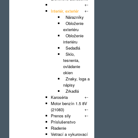
+
-
Filter
+
-
Interiér, exteriér
Nárazníky
Obloženie
exteriéru
Obloženie
interiéru
Sedadlá
Sklo,
tesnenia,
ovládanie
okien
Znaky, loga a
nápisy
Zrkadlá
+
-
Karoséria
Motor benzín 1.5 8V
+
-
(21083)
+
-
Prenos sily
Príslušenstvo
Riadenie
Vetrací a vykurovací