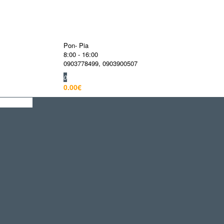
Pon- Pia
8:00 - 16:00
0903778499
,
0903900507
0
0.00€