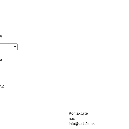
0)
AZ
Kontaktujte
nás
info@lada24.sk