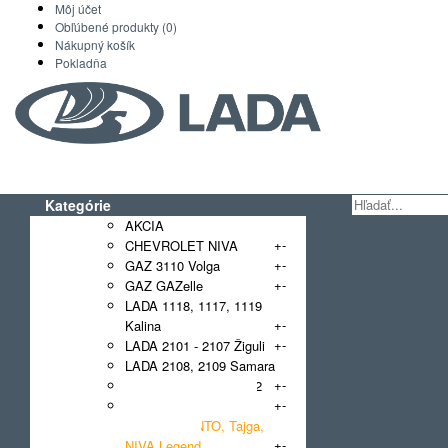
Môj účet
Obľúbené produkty (0)
Nákupný košík
Pokladňa
Kategórie
AKCIA
+
-
CHEVROLET NIVA
+
-
GAZ 3110 Volga
+
-
GAZ GAZelle
LADA 1118, 1117, 1119
+
-
Kalina
+
-
LADA 2101 - 2107 Žiguli
LADA 2108, 2109 Samara
+
-
LADA 2110, 2111, 2112
+
-
LADA 2121 NIVA, 4x4,
Urban, BRONTO, Tajga,
+
-
NIVA Legend