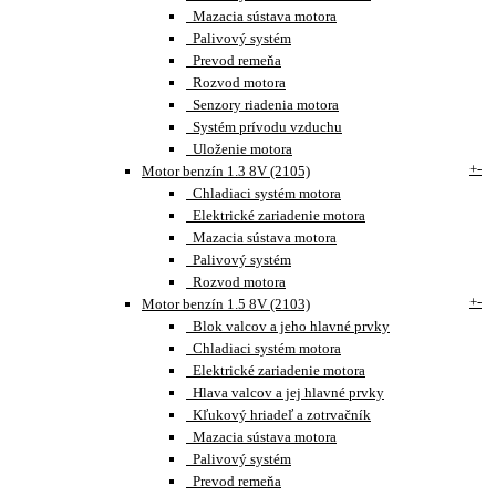
Mazacia sústava motora
Palivový systém
Prevod remeňa
Rozvod motora
Senzory riadenia motora
Systém prívodu vzduchu
Uloženie motora
+
-
Motor benzín 1.3 8V (2105)
Chladiaci systém motora
Elektrické zariadenie motora
Mazacia sústava motora
Palivový systém
Rozvod motora
+
-
Motor benzín 1.5 8V (2103)
Blok valcov a jeho hlavné prvky
Chladiaci systém motora
Elektrické zariadenie motora
Hlava valcov a jej hlavné prvky
Kľukový hriadeľ a zotrvačník
Mazacia sústava motora
Palivový systém
Prevod remeňa