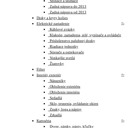
Spínače a snímače
Zadná náprava do 2013
Zadná náprava od 2013
Disky a kryty kolies
+
-
Elektrické zariadenie
Káblové zväzky
Klaksón, zariadenia, relé, vypínače a ovládače
Príslušenstvo palubnej dosky
Riadiace jednotky
Stierače a ostrekovače
Vonkajšie svetlá
Žiarovky
Filter
+
-
Interiér, exteriér
Nárazníky
Obloženie exteriéru
Obloženie interiéru
Sedadlá
Sklo, tesnenia, ovládanie okien
Znaky, loga a nápisy
Zrkadlá
+
-
Karoséria
Dvere, zámky, pánty, kľučky