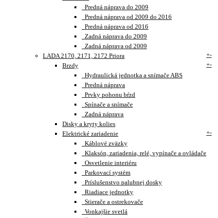
Predná náprava do 2009
Predná náprava od 2009 do 2016
Predná náprava od 2016
Zadná náprava do 2009
Zadná náprava od 2009
+
-
LADA 2170, 2171, 2172 Priora
+
-
Brzdy
Hydraulická jednotka a snímače ABS
Predná náprava
Prvky pohonu bŕzd
Spínače a snímače
Zadná náprava
Disky a kryty kolies
+
-
Elektrické zariadenie
Káblové zväzky
Klaksón, zariadenia, relé, vypínače a ovládače
Osvetlenie interiéru
Parkovací systém
Príslušenstvo palubnej dosky
Riadiace jednotky
Stierače a ostrekovače
Vonkajšie svetlá