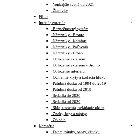
Vonkajšie svetlá od 2021
Žiarovky
Filter
+
-
Interiér, exteriér
Bezpečnostný systém
Nárazníky - Bronto
Nárazníky - Komfort
Nárazníky - Poľovník
Nárazníky - Urban
Obloženie exteriéru
Obloženie exteriéru - Bronto
Obloženie interiéru
Ochranné kryty a izolácia hluku
Palubná doska od 1994 do 2019
Palubná doska od 2019
Sedadlá do 2020
Sedadlá od 2020
Sklo, tesnenia, ovládanie okien
Znaky, loga a nápisy
Zrkadlá
+
-
Karoséria
Dvere, zámky, pánty, kľučky