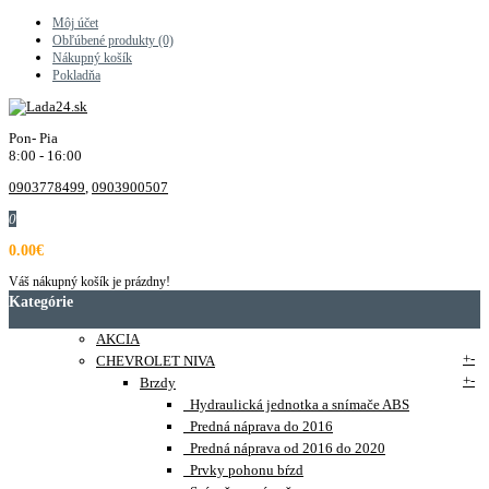
Môj účet
Obľúbené produkty (0)
Nákupný košík
Pokladňa
Pon- Pia
8:00 - 16:00
0903778499
,
0903900507
0
0.00€
Váš nákupný košík je prázdny!
Kategórie
AKCIA
+
-
CHEVROLET NIVA
+
-
Brzdy
Hydraulická jednotka a snímače ABS
Predná náprava do 2016
Predná náprava od 2016 do 2020
Prvky pohonu bŕzd