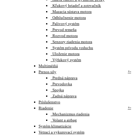
Kľukový hriadeľ a zotrvačník
Mazacia sústava motora
Odhlučnenie motora
Palivový systém
Prevod remeňa
Rozvod motora
Senzory riadenia motora
Systém prívodu vzduchu
Uloženie motora
Výfukový systém
Multimédiá
+
-
Prenos sily
Predná náprava
Prevodovka
Spojka
Zadná náprava
Príslušenstvo
+
-
Riadenie
Mechanizmus riadenia
Volant a airbag
Systém klimatizácie
Vetrací a vykurovací systém