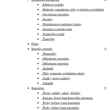
Káblové zväzky
Klaksón, zariadenia, relé, vypínače a ovládače
Osvetlenie interiéru
Poistky
Príslušenstvo palubnej dosky
Stierače a ostrekovače
Vonkajšie svetlá
Žiarovky
Filter
+
-
Interiér, exteriér
Nárazníky
Obloženie exteriéru
Obloženie interiéru
Sedadlá
Sklo, tesnenia, ovládanie okien
Znaky, loga a nápisy
Zrkadlá
+
-
Karoséria
Dvere, zámky, pánty, kľučky
Kapota, dvere batožinového priestoru
Prvky bočnej časti karosérie
Prvky čelnej časti karosérie