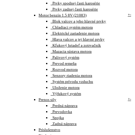
Prvky spodnej časti karosérie
Prvky zadnej časti karosérie
+
-
Motor benzín 1.5 8V (21083)
Blok valcov a jeho hlavné prvky
Chladiaci systém motora
Elektrické zariadenie motora
Hlava valcov a jej hlavné prvky
Kľukový hriadeľ a zotrvačník
Mazacia sústava motora
Palivový systém
Prevod remeňa
Rozvod motora
Senzory riadenia motora
Systém prívodu vzduchu
Uloženie motora
Výfukový systém
+
-
Prenos sily
Predná náprava
Prevodovka
Spojka
Zadná náprava
Príslušenstvo