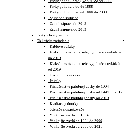
Prvky pohonu bŕzd (BAS/ABS) od 2012
Prvky pohonu bŕzd do 1999
Prvky pohonu bŕzd od 1999 do 2008
Spínače a snímače
Zadná náprava do 2013
Zadná náprava od 2013
Disky a kryty kolies
+
-
Elektrické zariadenie
Káblové zväzky
Klaksón, zariadenia, relé, vypínače a ovládače
do 2019
Klaksón, zariadenia, relé, vypínače a ovládače
od 2019
Osvetlenie interiéru
Poistky
Príslušenstvo palubnej dosky do 1994
Príslušenstvo palubnej dosky od 1994 do 2019
Príslušenstvo palubnej dosky od 2019
Riadiace jednotky
Stierače a ostrekovače
Vonkajšie svetlá do 1994
Vonkajšie svetlá od 1994 do 2009
Vonkajšie svetlá od 2009 do 2021