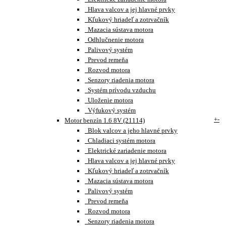
Hlava valcov a jej hlavné prvky
Kľukový hriadeľ a zotrvačník
Mazacia sústava motora
Odhlučnenie motora
Palivový systém
Prevod remeňa
Rozvod motora
Senzory riadenia motora
Systém prívodu vzduchu
Uloženie motora
Výfukový systém
+
-
Motor benzín 1.6 8V (21114)
Blok valcov a jeho hlavné prvky
Chladiaci systém motora
Elektrické zariadenie motora
Hlava valcov a jej hlavné prvky
Kľukový hriadeľ a zotrvačník
Mazacia sústava motora
Palivový systém
Prevod remeňa
Rozvod motora
Senzory riadenia motora