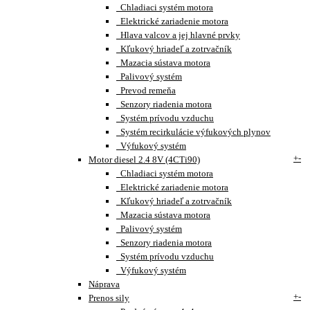
Chladiaci systém motora
Elektrické zariadenie motora
Hlava valcov a jej hlavné prvky
Kľukový hriadeľ a zotrvačník
Mazacia sústava motora
Palivový systém
Prevod remeňa
Senzory riadenia motora
Systém prívodu vzduchu
Systém recirkulácie výfukových plynov
Výfukový systém
+
-
Motor diesel 2.4 8V (4CTi90)
Chladiaci systém motora
Elektrické zariadenie motora
Kľukový hriadeľ a zotrvačník
Mazacia sústava motora
Palivový systém
Senzory riadenia motora
Systém prívodu vzduchu
Výfukový systém
Náprava
+
-
Prenos sily