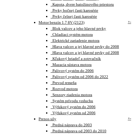
Kapota, dvere batožinového priestoru
Prvky bočnej časti karosérie
Prvky čelnej časti karosérie
+
-
Motor benzín 1.7 8V (2123)
Blok valcov a jeho hlavné prvky
Chladiaci systém motora
Elektrické zariadenie motora
Hlava valcov a jej hlavné prvky do 2008
Hlava valcov a jej hlavné prvky od 2008
Kľukový hriadeľ a zotrvačník
Mazacia sústava motora
Palivový systém do 2006
Palivový systém od 2006 do 2022
Prevod remeňa
Rozvod motora
Senzory riadenia motora
Systém prívodu vzduchu
Výfukový systém do 2006
Výfukový systém od 2006
+
-
Prenos sily
Predná náprava do 2003
Predná náprava od 2003 do 2010