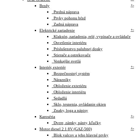
+
-
Brzdy
Predná náprava
Prvky pohonu bŕzd
Zadná náprava
+
-
Elektrické zariadenie
Klaksón, zariadenia, relé, vypínače a ovládače
Osvetlenie interiéru
Príslušenstvo palubnej dosky
Stierače a ostrekovače
Vonkajšie svetlá
+
-
Interiér, exteriér
Bezpečnostný systém
Nárazníky
Obloženie exteriéru
Obloženie interiéru
Sedadlá
Sklo, tesnenia, ovládanie okien
Znaky, loga a nápisy
+
-
Karoséria
Dvere, zámky, pánty, kľučky
+
-
Motor diesel 2.1 8V (GAZ-560)
Blok valcov a jeho hlavné prvky