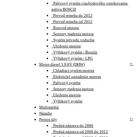
Palivový systém viacbodového vstrekovania
paliva BOSCH
Prevod remeňa do 2012
Prevod remeňa od 2012
Rozvod motora
Senzory riadenia motora
Systém prívodu vzduchu
Uloženie motora
Výfukový systém - Benzín
Výfukový systém - LPG
+
-
Motor diesel 1.9 8V (DHW)
Chladiaci systém motora
Elektrické zariadenie motora
Palivový systém
Senzory riadenia motora
Uloženie motora
Výfukový systém
Multimédiá
Náradie
+
-
Prenos sily
Predná náprava do 2006
Predná náprava od 2006 do 2012