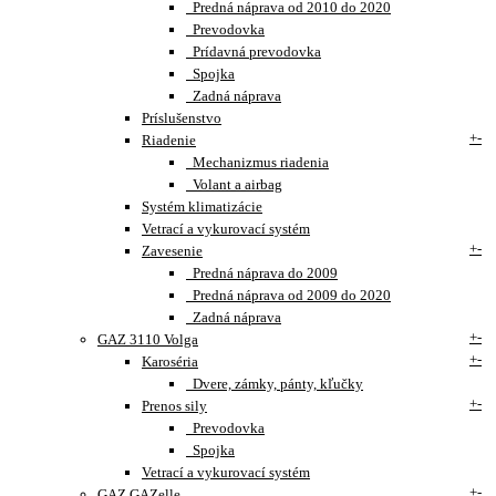
Predná náprava od 2010 do 2020
Prevodovka
Prídavná prevodovka
Spojka
Zadná náprava
Príslušenstvo
+
-
Riadenie
Mechanizmus riadenia
Volant a airbag
Systém klimatizácie
Vetrací a vykurovací systém
+
-
Zavesenie
Predná náprava do 2009
Predná náprava od 2009 do 2020
Zadná náprava
+
-
GAZ 3110 Volga
+
-
Karoséria
Dvere, zámky, pánty, kľučky
+
-
Prenos sily
Prevodovka
Spojka
Vetrací a vykurovací systém
+
-
GAZ GAZelle