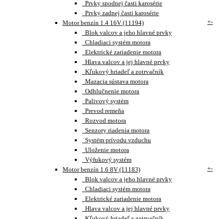
Prvky spodnej časti karosérie
Prvky zadnej časti karosérie
+
-
Motor benzín 1.4 16V (11194)
Blok valcov a jeho hlavné prvky
Chladiaci systém motora
Elektrické zariadenie motora
Hlava valcov a jej hlavné prvky
Kľukový hriadeľ a zotrvačník
Mazacia sústava motora
Odhlučnenie motora
Palivový systém
Prevod remeňa
Rozvod motora
Senzory riadenia motora
Systém prívodu vzduchu
Uloženie motora
Výfukový systém
+
-
Motor benzín 1.6 8V (11183)
Blok valcov a jeho hlavné prvky
Chladiaci systém motora
Elektrické zariadenie motora
Hlava valcov a jej hlavné prvky
Kľukový hriadeľ a zotrvačník