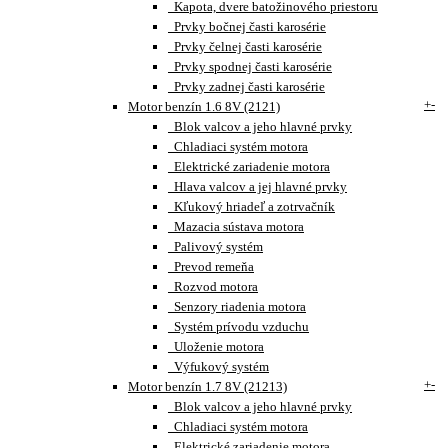
Kapota, dvere batožinového priestoru
Prvky bočnej časti karosérie
Prvky čelnej časti karosérie
Prvky spodnej časti karosérie
Prvky zadnej časti karosérie
+
-
Motor benzín 1.6 8V (2121)
Blok valcov a jeho hlavné prvky
Chladiaci systém motora
Elektrické zariadenie motora
Hlava valcov a jej hlavné prvky
Kľukový hriadeľ a zotrvačník
Mazacia sústava motora
Palivový systém
Prevod remeňa
Rozvod motora
Senzory riadenia motora
Systém prívodu vzduchu
Uloženie motora
Výfukový systém
+
-
Motor benzín 1.7 8V (21213)
Blok valcov a jeho hlavné prvky
Chladiaci systém motora
Elektrické zariadenie motora