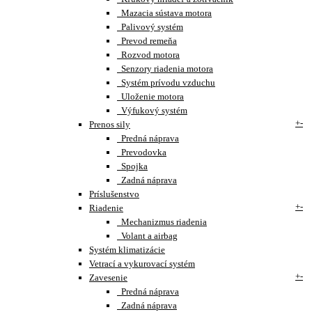
Mazacia sústava motora
Palivový systém
Prevod remeňa
Rozvod motora
Senzory riadenia motora
Systém prívodu vzduchu
Uloženie motora
Výfukový systém
+
-
Prenos sily
Predná náprava
Prevodovka
Spojka
Zadná náprava
Príslušenstvo
+
-
Riadenie
Mechanizmus riadenia
Volant a airbag
Systém klimatizácie
Vetrací a vykurovací systém
+
-
Zavesenie
Predná náprava
Zadná náprava