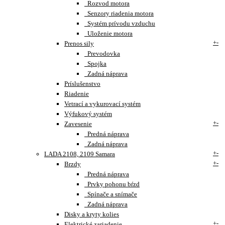
Rozvod motora
Senzory riadenia motora
Systém prívodu vzduchu
Uloženie motora
+
-
Prenos sily
Prevodovka
Spojka
Zadná náprava
Príslušenstvo
Riadenie
Vetrací a vykurovací systém
Výfukový systém
+
-
Zavesenie
Predná náprava
Zadná náprava
+
-
LADA 2108, 2109 Samara
+
-
Brzdy
Predná náprava
Prvky pohonu bŕzd
Spínače a snímače
Zadná náprava
Disky a kryty kolies
+
-
Elektrické zariadenie