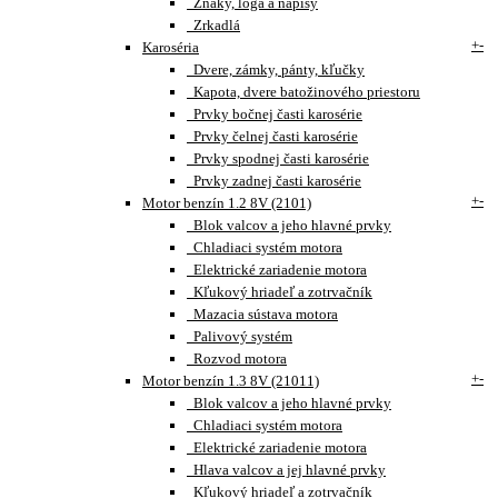
Znaky, loga a nápisy
Zrkadlá
+
-
Karoséria
Dvere, zámky, pánty, kľučky
Kapota, dvere batožinového priestoru
Prvky bočnej časti karosérie
Prvky čelnej časti karosérie
Prvky spodnej časti karosérie
Prvky zadnej časti karosérie
+
-
Motor benzín 1.2 8V (2101)
Blok valcov a jeho hlavné prvky
Chladiaci systém motora
Elektrické zariadenie motora
Kľukový hriadeľ a zotrvačník
Mazacia sústava motora
Palivový systém
Rozvod motora
+
-
Motor benzín 1.3 8V (21011)
Blok valcov a jeho hlavné prvky
Chladiaci systém motora
Elektrické zariadenie motora
Hlava valcov a jej hlavné prvky
Kľukový hriadeľ a zotrvačník