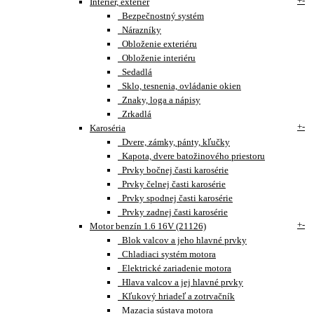
+
-
Interiér, exteriér
Bezpečnostný systém
Nárazníky
Obloženie exteriéru
Obloženie interiéru
Sedadlá
Sklo, tesnenia, ovládanie okien
Znaky, loga a nápisy
Zrkadlá
+
-
Karoséria
Dvere, zámky, pánty, kľučky
Kapota, dvere batožinového priestoru
Prvky bočnej časti karosérie
Prvky čelnej časti karosérie
Prvky spodnej časti karosérie
Prvky zadnej časti karosérie
+
-
Motor benzín 1.6 16V (21126)
Blok valcov a jeho hlavné prvky
Chladiaci systém motora
Elektrické zariadenie motora
Hlava valcov a jej hlavné prvky
Kľukový hriadeľ a zotrvačník
Mazacia sústava motora