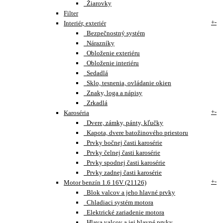
Žiarovky
Filter
+
-
Interiér, exteriér
Bezpečnostný systém
Nárazníky
Obloženie exteriéru
Obloženie interiéru
Sedadlá
Sklo, tesnenia, ovládanie okien
Znaky, loga a nápisy
Zrkadlá
+
-
Karoséria
Dvere, zámky, pánty, kľučky
Kapota, dvere batožinového priestoru
Prvky bočnej časti karosérie
Prvky čelnej časti karosérie
Prvky spodnej časti karosérie
Prvky zadnej časti karosérie
+
-
Motor benzín 1.6 16V (21126)
Blok valcov a jeho hlavné prvky
Chladiaci systém motora
Elektrické zariadenie motora
Hlava valcov a jej hlavné prvky