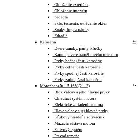
Obloženie exteriéru
Obloženie interiéru
Sedadlá
Sklo, tesnenia, ovládanie okien
Znaky, loga a nápisy
Zrkadlá
+
-
Karoséria
Dvere, zámky, pánty, kľučky
Kapota, dvere batožinového priestoru
Prvky bočnej časti karosérie
Prvky čelnej časti karosérie
Prvky spodnej časti karosérie
Prvky zadnej časti karosérie
+
-
Motor benzín 1.5 16V (2112)
Blok valcov a jeho hlavné prvky
Chladiaci systém motora
Elektrické zariadenie motora
Hlava valcov a jej hlavné prvky
Kľukový hriadeľ a zotrvačník
Mazacia sústava motora
Palivový systém
Prevod remeňa