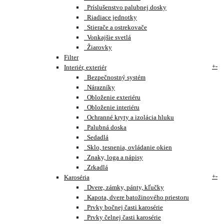
Príslušenstvo palubnej dosky
Riadiace jednotky
Stierače a ostrekovače
Vonkajšie svetlá
Žiarovky
Filter
+
-
Interiér, exteriér
Bezpečnostný systém
Nárazníky
Obloženie exteriéru
Obloženie interiéru
Ochranné kryty a izolácia hluku
Palubná doska
Sedadlá
Sklo, tesnenia, ovládanie okien
Znaky, loga a nápisy
Zrkadlá
+
-
Karoséria
Dvere, zámky, pánty, kľučky
Kapota, dvere batožinového priestoru
Prvky bočnej časti karosérie
Prvky čelnej časti karosérie