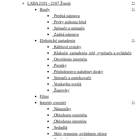
+
-
LADA 2101 - 2107 Žiguli
+
-
Brzdy
Predná náprava
Prvky pohonu bŕzd
Spínače a snímače
Zadná náprava
+
-
Elektrické zariadenie
Káblové zväzky
Klaksón, zariadenia, relé, vypínače a ovládače
Osvetlenie interiéru
Poistky
Príslušenstvo palubnej dosky
Stierače a ostrekovače
Vonkajšie svetlá
Žiarovky
Filter
+
-
Interiér, exteriér
Nárazníky
Obloženie exteriéru
Obloženie interiéru
Sedadlá
Sklo, tesnenia, ovládanie okien