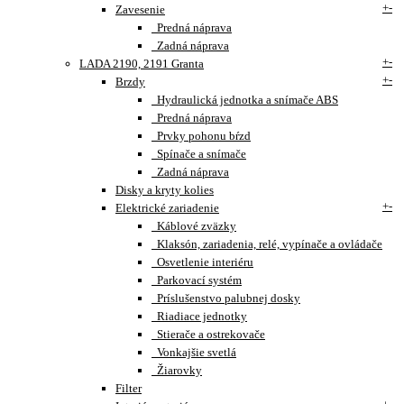
+
-
Zavesenie
Predná náprava
Zadná náprava
+
-
LADA 2190, 2191 Granta
+
-
Brzdy
Hydraulická jednotka a snímače ABS
Predná náprava
Prvky pohonu bŕzd
Spínače a snímače
Zadná náprava
Disky a kryty kolies
+
-
Elektrické zariadenie
Káblové zväzky
Klaksón, zariadenia, relé, vypínače a ovládače
Osvetlenie interiéru
Parkovací systém
Príslušenstvo palubnej dosky
Riadiace jednotky
Stierače a ostrekovače
Vonkajšie svetlá
Žiarovky
Filter