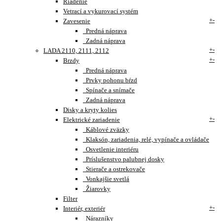
Riadenie
Vetrací a vykurovací systém
+
-
Zavesenie
Predná náprava
Zadná náprava
+
-
LADA 2110, 2111, 2112
+
-
Brzdy
Predná náprava
Prvky pohonu bŕzd
Spínače a snímače
Zadná náprava
Disky a kryty kolies
+
-
Elektrické zariadenie
Káblové zväzky
Klaksón, zariadenia, relé, vypínače a ovládače
Osvetlenie interiéru
Príslušenstvo palubnej dosky
Stierače a ostrekovače
Vonkajšie svetlá
Žiarovky
Filter
+
-
Interiér, exteriér
Nárazníky