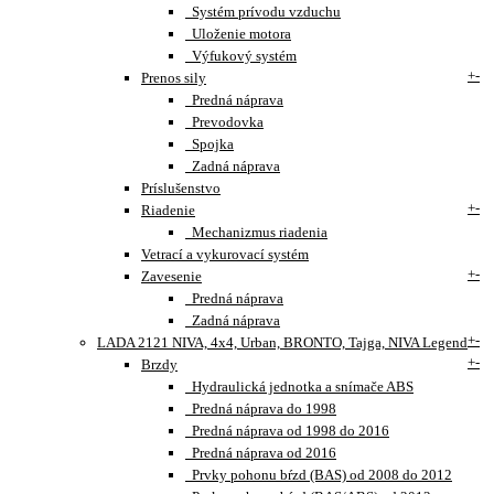
Systém prívodu vzduchu
Uloženie motora
Výfukový systém
+
-
Prenos sily
Predná náprava
Prevodovka
Spojka
Zadná náprava
Príslušenstvo
+
-
Riadenie
Mechanizmus riadenia
Vetrací a vykurovací systém
+
-
Zavesenie
Predná náprava
Zadná náprava
+
-
LADA 2121 NIVA, 4x4, Urban, BRONTO, Tajga, NIVA Legend
+
-
Brzdy
Hydraulická jednotka a snímače ABS
Predná náprava do 1998
Predná náprava od 1998 do 2016
Predná náprava od 2016
Prvky pohonu bŕzd (BAS) od 2008 do 2012