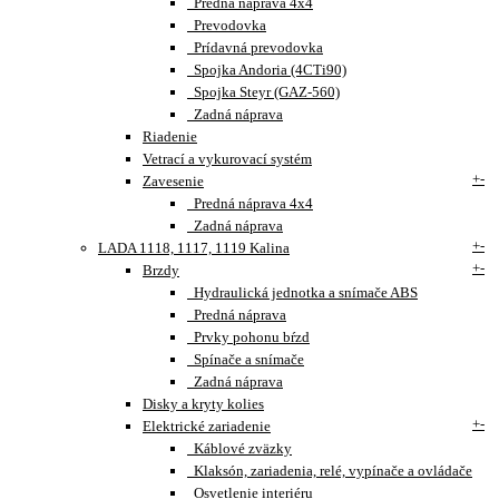
Predná náprava 4x4
Prevodovka
Prídavná prevodovka
Spojka Andoria (4CTi90)
Spojka Steyr (GAZ-560)
Zadná náprava
Riadenie
Vetrací a vykurovací systém
+
-
Zavesenie
Predná náprava 4x4
Zadná náprava
+
-
LADA 1118, 1117, 1119 Kalina
+
-
Brzdy
Hydraulická jednotka a snímače ABS
Predná náprava
Prvky pohonu bŕzd
Spínače a snímače
Zadná náprava
Disky a kryty kolies
+
-
Elektrické zariadenie
Káblové zväzky
Klaksón, zariadenia, relé, vypínače a ovládače
Osvetlenie interiéru