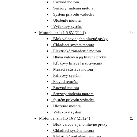
Rozvod motora
Senzory riadenia motora
Systém prívodu vzduchu
Uloženie motora
Výfukový systém
+
-
Motor benzín 1.5 8V (2111)
Blok valcov a jeho hlavné prvky
Chladiaci systém motora
Elektrické zariadenie motora
Hlava valcov a jej hlavné prvky
Kľukový hriadeľ a zotrvačník
Mazacia sústava motora
Palivový systém
Prevod remeňa
Rozvod motora
Senzory riadenia motora
Systém prívodu vzduchu
Uloženie motora
Výfukový systém
+
-
Motor benzín 1.6 16V (21124)
Blok valcov a jeho hlavné prvky
Chladiaci systém motora
Elektrické zariadenie motora