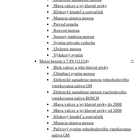
Hlava valcov a jej hlavné prvky
Kľukový hriadeľ a zotrvačník
Mazacia sústava motora
Prevod remeňa
Rozvod motora
Senzory riadenia motora
Systém prívodu vzduchu
Uloženie motora
Výfukový systém
+
-
Motor benzín 1.7 8V (21214)
Blok valcov a jeho hlavné prvky
Chladiaci systém motora
Elektrické zariadenie motora jednobodového
vstrekovania paliva GM
Elektrické zariadenie motora viacbodového
vstrekovania paliva BOSCH
Hlava valcov a jej hlavné prvky do 2008
Hlava valcov a jej hlavné prvky od 2008
Kľukový hriadeľ a zotrvačník
Mazacia sústava motora
Palivový systém jednobodového vstrekovania
paliva GM