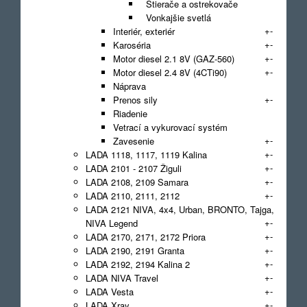
Stierače a ostrekovače
Vonkajšie svetlá
+
-
Interiér, exteriér
+
-
Karoséria
+
-
Motor diesel 2.1 8V (GAZ-560)
+
-
Motor diesel 2.4 8V (4CTi90)
Náprava
+
-
Prenos sily
Riadenie
Vetrací a vykurovací systém
+
-
Zavesenie
+
-
LADA 1118, 1117, 1119 Kalina
+
-
LADA 2101 - 2107 Žiguli
+
-
LADA 2108, 2109 Samara
+
-
LADA 2110, 2111, 2112
LADA 2121 NIVA, 4x4, Urban, BRONTO, Tajga,
+
-
NIVA Legend
+
-
LADA 2170, 2171, 2172 Priora
+
-
LADA 2190, 2191 Granta
+
-
LADA 2192, 2194 Kalina 2
+
-
LADA NIVA Travel
+
-
LADA Vesta
+
-
LADA Xray