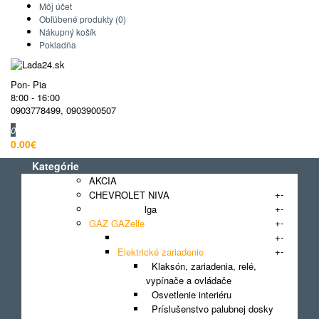
Môj účet
Obľúbené produkty (0)
Nákupný košík
Pokladňa
Pon- Pia
8:00 - 16:00
0903778499
,
0903900507
0
0.00€
Kategórie
AKCIA
+
-
CHEVROLET NIVA
+
-
GAZ 3110 Volga
+
-
GAZ GAZelle
+
-
Brzdy
+
-
Elektrické zariadenie
Klaksón, zariadenia, relé,
vypínače a ovládače
Osvetlenie interiéru
Príslušenstvo palubnej dosky