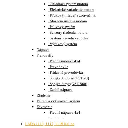
Chladiaci systém motora
Elektrické zariadenie motora
Kľukový hriadeľ a zotrvačník
Mazacia sústava motora
Palivový systém
Senzory riadenia motora
Systém prívodu vzduchu
Výfukový systém
Náprava
Prenos sily
Predná náprava 4x4
Prevodovka
Prídavná prevodovka
Spojka Andoria (4CTi90)
Spojka Steyr (GAZ-560)
Zadná náprava
Riadenie
Vetrací a vykurovací systém
Zavesenie
Predná náprava 4x4
Zadná náprava
LADA 1118, 1117, 1119 Kalina