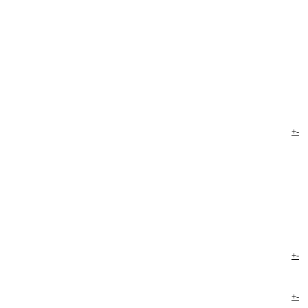
+
-
+
-
+
-