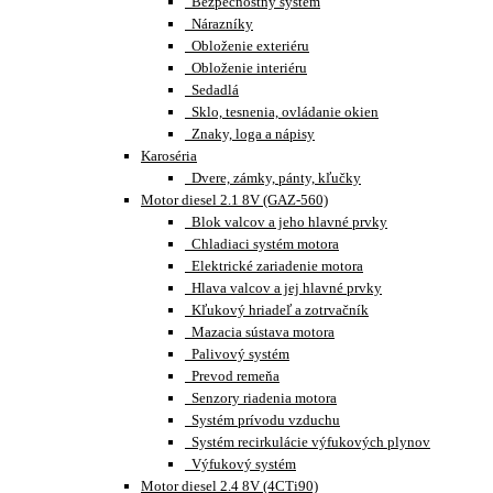
Bezpečnostný systém
Nárazníky
Obloženie exteriéru
Obloženie interiéru
Sedadlá
Sklo, tesnenia, ovládanie okien
Znaky, loga a nápisy
Karoséria
Dvere, zámky, pánty, kľučky
Motor diesel 2.1 8V (GAZ-560)
Blok valcov a jeho hlavné prvky
Chladiaci systém motora
Elektrické zariadenie motora
Hlava valcov a jej hlavné prvky
Kľukový hriadeľ a zotrvačník
Mazacia sústava motora
Palivový systém
Prevod remeňa
Senzory riadenia motora
Systém prívodu vzduchu
Systém recirkulácie výfukových plynov
Výfukový systém
Motor diesel 2.4 8V (4CTi90)