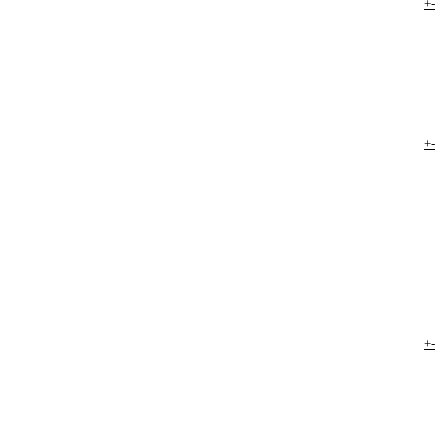
+
-
+
-
+
-