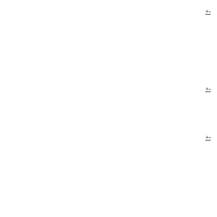
+
-
+
-
+
-