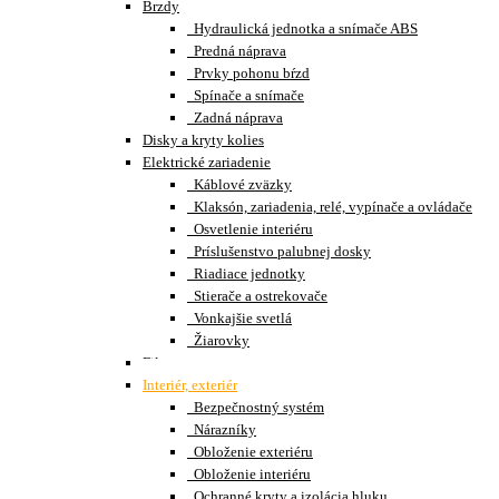
Brzdy
Hydraulická jednotka a snímače ABS
Predná náprava
Prvky pohonu bŕzd
Spínače a snímače
Zadná náprava
Disky a kryty kolies
Elektrické zariadenie
Káblové zväzky
Klaksón, zariadenia, relé, vypínače a ovládače
Osvetlenie interiéru
Príslušenstvo palubnej dosky
Riadiace jednotky
Stierače a ostrekovače
Vonkajšie svetlá
Žiarovky
Filter
Interiér, exteriér
Bezpečnostný systém
Nárazníky
Obloženie exteriéru
Obloženie interiéru
Ochranné kryty a izolácia hluku