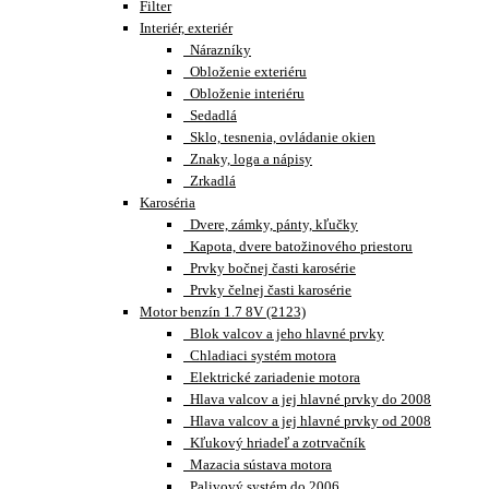
Filter
Interiér, exteriér
Nárazníky
Obloženie exteriéru
Obloženie interiéru
Sedadlá
Sklo, tesnenia, ovládanie okien
Znaky, loga a nápisy
Zrkadlá
Karoséria
Dvere, zámky, pánty, kľučky
Kapota, dvere batožinového priestoru
Prvky bočnej časti karosérie
Prvky čelnej časti karosérie
Motor benzín 1.7 8V (2123)
Blok valcov a jeho hlavné prvky
Chladiaci systém motora
Elektrické zariadenie motora
Hlava valcov a jej hlavné prvky do 2008
Hlava valcov a jej hlavné prvky od 2008
Kľukový hriadeľ a zotrvačník
Mazacia sústava motora
Palivový systém do 2006