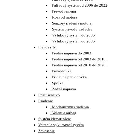
Palivový systém od 2006 do 2022
Prevod remeňa
Rozvod motora
Senzory riadenia motora
Systém prívodu vzduchu
Výfukový systém do 2006
Výfukový systém od 2006
Prenos sily
Predná náprava do 2003
Predná náprava od 2003 do 2010
Predná náprava od 2010 do 2020
Prevodovka
Prídavná prevodovka
Spojka
Zadná náprava
Príslušenstvo
Riadenie
Mechanizmus riadenia
Volant a airbag
Systém klimatizácie
Vetrací a vykurovací systém
Zavesenie