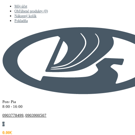
Môj účet
Obľúbené produkty (0)
Nákupný košík
Pokladňa
Pon- Pia
8:00 - 16:00
0903778499
,
0903900507
0
0.00€