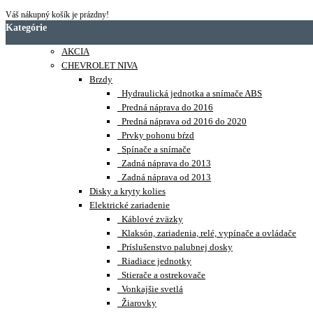
Váš nákupný košík je prázdny!
Kategórie
AKCIA
CHEVROLET NIVA
Brzdy
Hydraulická jednotka a snímače ABS
Predná náprava do 2016
Predná náprava od 2016 do 2020
Prvky pohonu bŕzd
Spínače a snímače
Zadná náprava do 2013
Zadná náprava od 2013
Disky a kryty kolies
Elektrické zariadenie
Káblové zväzky
Klaksón, zariadenia, relé, vypínače a ovládače
Príslušenstvo palubnej dosky
Riadiace jednotky
Stierače a ostrekovače
Vonkajšie svetlá
Žiarovky