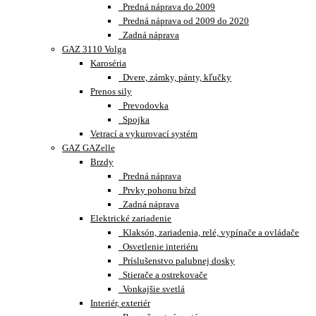
Predná náprava do 2009
Predná náprava od 2009 do 2020
Zadná náprava
GAZ 3110 Volga
Karoséria
Dvere, zámky, pánty, kľučky
Prenos sily
Prevodovka
Spojka
Vetrací a vykurovací systém
GAZ GAZelle
Brzdy
Predná náprava
Prvky pohonu bŕzd
Zadná náprava
Elektrické zariadenie
Klaksón, zariadenia, relé, vypínače a ovládače
Osvetlenie interiéru
Príslušenstvo palubnej dosky
Stierače a ostrekovače
Vonkajšie svetlá
Interiér, exteriér