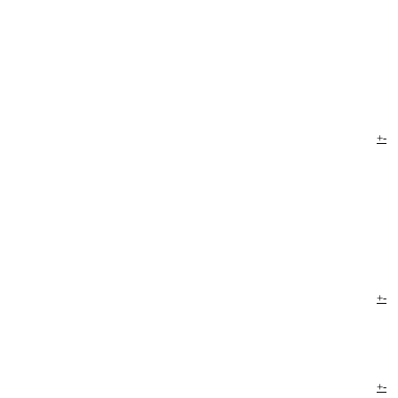
+
-
+
-
+
-