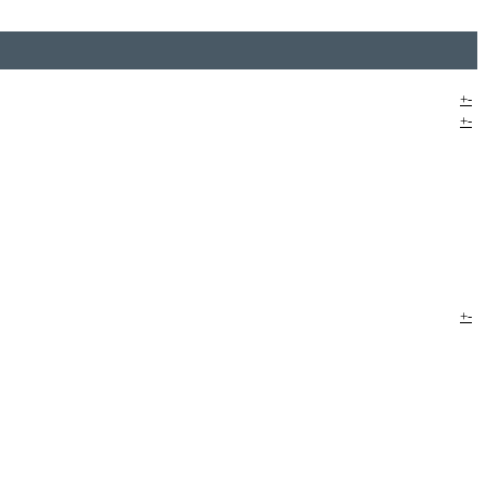
+
-
+
-
+
-