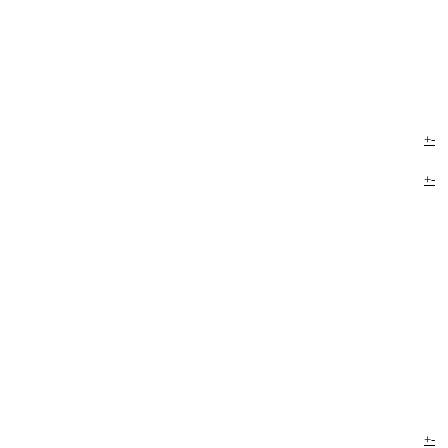
+
-
+
-
+
-