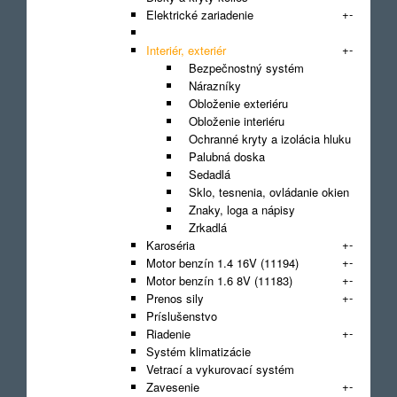
+
-
Elektrické zariadenie
Filter
+
-
Interiér, exteriér
Bezpečnostný systém
Nárazníky
Obloženie exteriéru
Obloženie interiéru
Ochranné kryty a izolácia hluku
Palubná doska
Sedadlá
Sklo, tesnenia, ovládanie okien
Znaky, loga a nápisy
Zrkadlá
+
-
Karoséria
+
-
Motor benzín 1.4 16V (11194)
+
-
Motor benzín 1.6 8V (11183)
+
-
Prenos sily
Príslušenstvo
+
-
Riadenie
Systém klimatizácie
Vetrací a vykurovací systém
+
-
Zavesenie