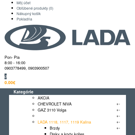
Môj účet
Obľúbené produkty (0)
Nákupný košík
Pokladňa
Pon- Pia
8:00 - 16:00
0903778499
,
0903900507
0
0.00€
Kategórie
AKCIA
+
-
CHEVROLET NIVA
+
-
GAZ 3110 Volga
+
-
GAZ GAZelle
+
-
LADA 1118, 1117, 1119 Kalina
+
-
Brzdy
Disky a kryty kolies