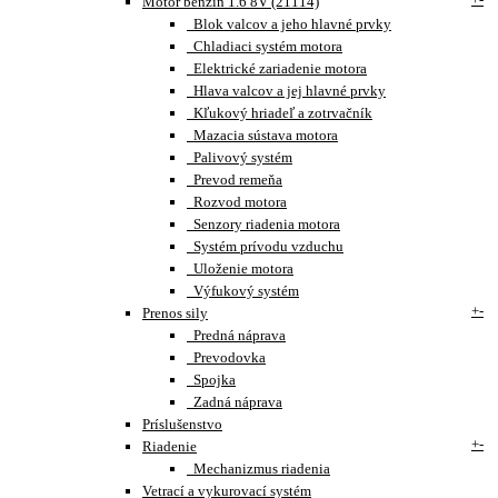
Motor benzín 1.6 8V (21114)
Blok valcov a jeho hlavné prvky
Chladiaci systém motora
Elektrické zariadenie motora
Hlava valcov a jej hlavné prvky
Kľukový hriadeľ a zotrvačník
Mazacia sústava motora
Palivový systém
Prevod remeňa
Rozvod motora
Senzory riadenia motora
Systém prívodu vzduchu
Uloženie motora
Výfukový systém
+
-
Prenos sily
Predná náprava
Prevodovka
Spojka
Zadná náprava
Príslušenstvo
+
-
Riadenie
Mechanizmus riadenia
Vetrací a vykurovací systém