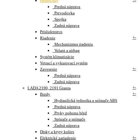
Prenos sily
Predná náprava
Prevodovka
Spojka
Zadná náprava
Príslušenstvo
+
-
Riadenie
Mechanizmus riadenia
Volant a airbag
Systém klimatizácie
Vetrací a vykurovací systém
+
-
Zavesenie
Predná náprava
Zadná náprava
+
-
LADA 2190, 2191 Granta
+
-
Brzdy
Hydraulická jednotka a snímače ABS
Predná náprava
Prvky pohonu bŕzd
Spínače a snímače
Zadná náprava
Disky a kryty kolies
+
-
Elektrické zariadenie