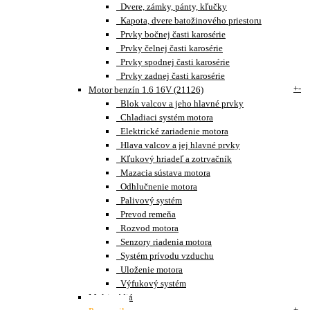
Dvere, zámky, pánty, kľučky
Kapota, dvere batožinového priestoru
Prvky bočnej časti karosérie
Prvky čelnej časti karosérie
Prvky spodnej časti karosérie
Prvky zadnej časti karosérie
+
-
Motor benzín 1.6 16V (21126)
Blok valcov a jeho hlavné prvky
Chladiaci systém motora
Elektrické zariadenie motora
Hlava valcov a jej hlavné prvky
Kľukový hriadeľ a zotrvačník
Mazacia sústava motora
Odhlučnenie motora
Palivový systém
Prevod remeňa
Rozvod motora
Senzory riadenia motora
Systém prívodu vzduchu
Uloženie motora
Výfukový systém
Multimédiá
+
-