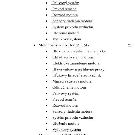
Palivový systém
Prevod remeňa
Rozvod motora
Senzory riadenia motora
Systém prívodu vzduchu
Uloženie motora
Výfukový systém
+
-
Motor benzín 1.6 16V (21124)
Blok valcov a jeho hlavné prvky
Chladiaci systém motora
Elektrické zariadenie motora
Hlava valcov a jej hlavné prvky
Kľukový hriadeľ a zotrvačník
Mazacia sústava motora
Odhlučnenie motora
Palivový systém
Prevod remeňa
Rozvod motora
Senzory riadenia motora
Systém prívodu vzduchu
Uloženie motora
Výfukový systém
+
-