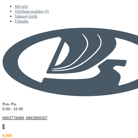
Môj účet
Obľúbené produkty (0)
Nákupný košík
Pokladňa
Pon- Pia
8:00 - 16:00
0903778499
,
0903900507
0
0.00€