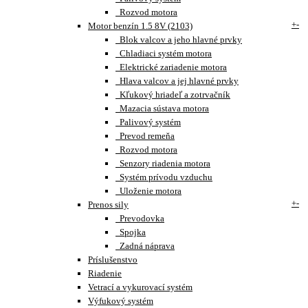
Rozvod motora
+
-
Motor benzín 1.5 8V (2103)
Blok valcov a jeho hlavné prvky
Chladiaci systém motora
Elektrické zariadenie motora
Hlava valcov a jej hlavné prvky
Kľukový hriadeľ a zotrvačník
Mazacia sústava motora
Palivový systém
Prevod remeňa
Rozvod motora
Senzory riadenia motora
Systém prívodu vzduchu
Uloženie motora
+
-
Prenos sily
Prevodovka
Spojka
Zadná náprava
Príslušenstvo
Riadenie
Vetrací a vykurovací systém
Výfukový systém