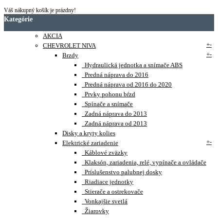
Váš nákupný košík je prázdny!
Kategórie
AKCIA
+
-
CHEVROLET NIVA
+
-
Brzdy
Hydraulická jednotka a snímače ABS
Predná náprava do 2016
Predná náprava od 2016 do 2020
Prvky pohonu bŕzd
Spínače a snímače
Zadná náprava do 2013
Zadná náprava od 2013
Disky a kryty kolies
+
-
Elektrické zariadenie
Káblové zväzky
Klaksón, zariadenia, relé, vypínače a ovládače
Príslušenstvo palubnej dosky
Riadiace jednotky
Stierače a ostrekovače
Vonkajšie svetlá
Žiarovky