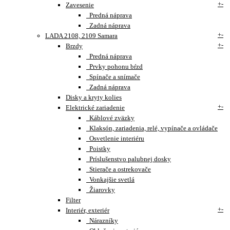
+
-
Zavesenie
Predná náprava
Zadná náprava
+
-
LADA 2108, 2109 Samara
+
-
Brzdy
Predná náprava
Prvky pohonu bŕzd
Spínače a snímače
Zadná náprava
Disky a kryty kolies
+
-
Elektrické zariadenie
Káblové zväzky
Klaksón, zariadenia, relé, vypínače a ovládače
Osvetlenie interiéru
Poistky
Príslušenstvo palubnej dosky
Stierače a ostrekovače
Vonkajšie svetlá
Žiarovky
Filter
+
-
Interiér, exteriér
Nárazníky