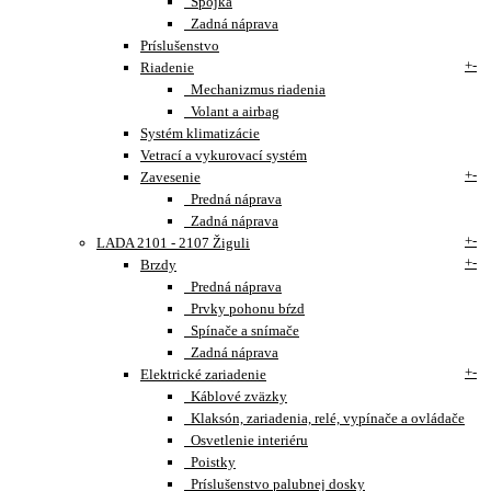
Spojka
Zadná náprava
Príslušenstvo
+
-
Riadenie
Mechanizmus riadenia
Volant a airbag
Systém klimatizácie
Vetrací a vykurovací systém
+
-
Zavesenie
Predná náprava
Zadná náprava
+
-
LADA 2101 - 2107 Žiguli
+
-
Brzdy
Predná náprava
Prvky pohonu bŕzd
Spínače a snímače
Zadná náprava
+
-
Elektrické zariadenie
Káblové zväzky
Klaksón, zariadenia, relé, vypínače a ovládače
Osvetlenie interiéru
Poistky
Príslušenstvo palubnej dosky