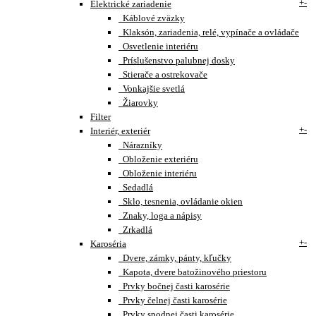
+
-
Elektrické zariadenie
Káblové zväzky
Klaksón, zariadenia, relé, vypínače a ovládače
Osvetlenie interiéru
Príslušenstvo palubnej dosky
Stierače a ostrekovače
Vonkajšie svetlá
Žiarovky
Filter
+
-
Interiér, exteriér
Nárazníky
Obloženie exteriéru
Obloženie interiéru
Sedadlá
Sklo, tesnenia, ovládanie okien
Znaky, loga a nápisy
Zrkadlá
+
-
Karoséria
Dvere, zámky, pánty, kľučky
Kapota, dvere batožinového priestoru
Prvky bočnej časti karosérie
Prvky čelnej časti karosérie
Prvky spodnej časti karosérie