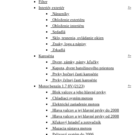
Filter
+
-
Interiér, exteriér
Nárazníky
Obloženie exteriéru
Obloženie interiéru
Sedadlá
Sklo, tesnenia, ovládanie okien
Znaky, loga a nápisy
Zrkadlá
+
-
Karoséria
Dvere, zámky, pánty, kľučky
Kapota, dvere batožinového priestoru
Prvky bočnej časti karosérie
Prvky čelnej časti karosérie
+
-
Motor benzín 1.7 8V (2123)
Blok valcov a jeho hlavné prvky
Chladiaci systém motora
Elektrické zariadenie motora
Hlava valcov a jej hlavné prvky do 2008
Hlava valcov a jej hlavné prvky od 2008
Kľukový hriadeľ a zotrvačník
Mazacia sústava motora
Palivový systém do 2006