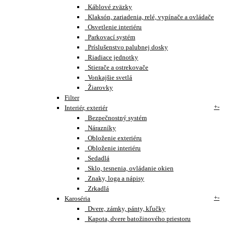
Káblové zväzky
Klaksón, zariadenia, relé, vypínače a ovládače
Osvetlenie interiéru
Parkovací systém
Príslušenstvo palubnej dosky
Riadiace jednotky
Stierače a ostrekovače
Vonkajšie svetlá
Žiarovky
Filter
+
-
Interiér, exteriér
Bezpečnostný systém
Nárazníky
Obloženie exteriéru
Obloženie interiéru
Sedadlá
Sklo, tesnenia, ovládanie okien
Znaky, loga a nápisy
Zrkadlá
+
-
Karoséria
Dvere, zámky, pánty, kľučky
Kapota, dvere batožinového priestoru