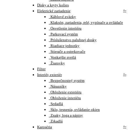
Disky a kryty kolies
+
-
Elektrické zariadenie
Káblové zväzky
Klaksón, zariadenia, relé, vypínače a ovládače
Osvetlenie interiéru
Parkovací systém
Príslušenstvo palubnej dosky
Riadiace jednotky
Stierače a ostrekovače
Vonkajšie svetlá
Žiarovky
Filter
+
-
Interiér, exteriér
Bezpečnostný systém
Nárazníky
Obloženie exteriéru
Obloženie interiéru
Sedadlá
Sklo, tesnenia, ovládanie okien
Znaky, loga a nápisy
Zrkadlá
+
-
Karoséria