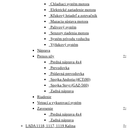
Chladiaci systém motora
Elektrické zariadenie motora
Kľukový hriadeľ a zotrvačník
Mazacia sústava motora
Palivový systém
Senzory riadenia motora
Systém prívodu vzduchu
Výfukový systém
Náprava
+
-
Prenos sily
Predná náprava 4x4
Prevodovka
Prídavná prevodovka
Spojka Andoria (4CTi90)
Spojka Steyr (GAZ-560)
Zadná náprava
Riadenie
Vetrací a vykurovací systém
+
-
Zavesenie
Predná náprava 4x4
Zadná náprava
+
-
LADA 1118, 1117, 1119 Kalina