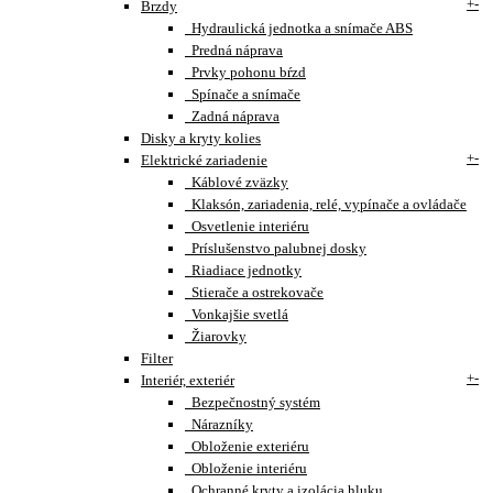
+
-
Brzdy
Hydraulická jednotka a snímače ABS
Predná náprava
Prvky pohonu bŕzd
Spínače a snímače
Zadná náprava
Disky a kryty kolies
+
-
Elektrické zariadenie
Káblové zväzky
Klaksón, zariadenia, relé, vypínače a ovládače
Osvetlenie interiéru
Príslušenstvo palubnej dosky
Riadiace jednotky
Stierače a ostrekovače
Vonkajšie svetlá
Žiarovky
Filter
+
-
Interiér, exteriér
Bezpečnostný systém
Nárazníky
Obloženie exteriéru
Obloženie interiéru
Ochranné kryty a izolácia hluku