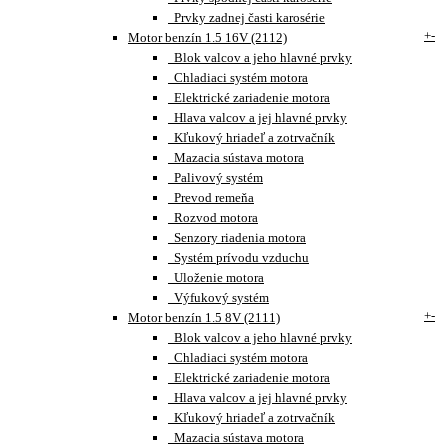
Prvky zadnej časti karosérie
+
-
Motor benzín 1.5 16V (2112)
Blok valcov a jeho hlavné prvky
Chladiaci systém motora
Elektrické zariadenie motora
Hlava valcov a jej hlavné prvky
Kľukový hriadeľ a zotrvačník
Mazacia sústava motora
Palivový systém
Prevod remeňa
Rozvod motora
Senzory riadenia motora
Systém prívodu vzduchu
Uloženie motora
Výfukový systém
+
-
Motor benzín 1.5 8V (2111)
Blok valcov a jeho hlavné prvky
Chladiaci systém motora
Elektrické zariadenie motora
Hlava valcov a jej hlavné prvky
Kľukový hriadeľ a zotrvačník
Mazacia sústava motora