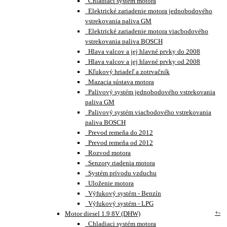
Chladiaci systém motora
Elektrické zariadenie motora jednobodového
vstrekovania paliva GM
Elektrické zariadenie motora viacbodového
vstrekovania paliva BOSCH
Hlava valcov a jej hlavné prvky do 2008
Hlava valcov a jej hlavné prvky od 2008
Kľukový hriadeľ a zotrvačník
Mazacia sústava motora
Palivový systém jednobodového vstrekovania
paliva GM
Palivový systém viacbodového vstrekovania
paliva BOSCH
Prevod remeňa do 2012
Prevod remeňa od 2012
Rozvod motora
Senzory riadenia motora
Systém prívodu vzduchu
Uloženie motora
Výfukový systém - Benzín
Výfukový systém - LPG
+
-
Motor diesel 1.9 8V (DHW)
Chladiaci systém motora