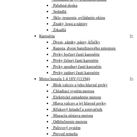
Palubná doska
Sedadlá
Sklo, tesnenia, ovládanie okien
Znaky, loga a nápisy
Zrkadlá
+
-
Karoséria
Dvere, zámky, pánty, kľučky
Kapota, dvere batožinového priestoru
Prvky bočnej časti karosérie
Prvky čelnej časti karosérie
Prvky spodnej časti karosérie
Prvky zadnej časti karosérie
+
-
Motor benzín 1.4 16V (11194)
Blok valcov a jeho hlavné prvky
Chladiaci systém motora
Elektrické zariadenie motora
Hlava valcov a jej hlavné prvky
Kľukový hriadeľ a zotrvačník
Mazacia sústava motora
Odhlučnenie motora
Palivový systém
Prevod remeňa