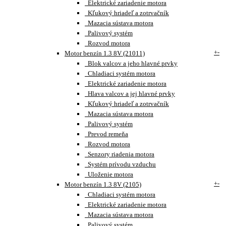
Elektrické zariadenie motora
Kľukový hriadeľ a zotrvačník
Mazacia sústava motora
Palivový systém
Rozvod motora
+
-
Motor benzín 1.3 8V (21011)
Blok valcov a jeho hlavné prvky
Chladiaci systém motora
Elektrické zariadenie motora
Hlava valcov a jej hlavné prvky
Kľukový hriadeľ a zotrvačník
Mazacia sústava motora
Palivový systém
Prevod remeňa
Rozvod motora
Senzory riadenia motora
Systém prívodu vzduchu
Uloženie motora
+
-
Motor benzín 1.3 8V (2105)
Chladiaci systém motora
Elektrické zariadenie motora
Mazacia sústava motora
Palivový systém