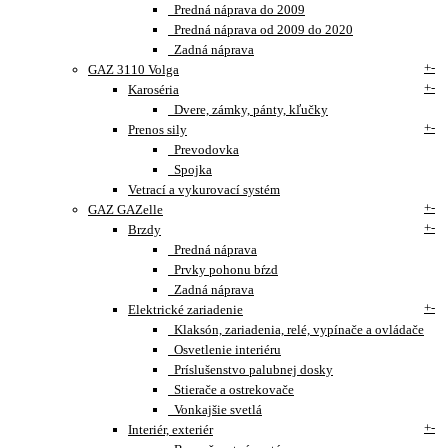
Predná náprava do 2009
Predná náprava od 2009 do 2020
Zadná náprava
+
-
GAZ 3110 Volga
+
-
Karoséria
Dvere, zámky, pánty, kľučky
+
-
Prenos sily
Prevodovka
Spojka
Vetrací a vykurovací systém
+
-
GAZ GAZelle
+
-
Brzdy
Predná náprava
Prvky pohonu bŕzd
Zadná náprava
+
-
Elektrické zariadenie
Klaksón, zariadenia, relé, vypínače a ovládače
Osvetlenie interiéru
Príslušenstvo palubnej dosky
Stierače a ostrekovače
Vonkajšie svetlá
+
-
Interiér, exteriér