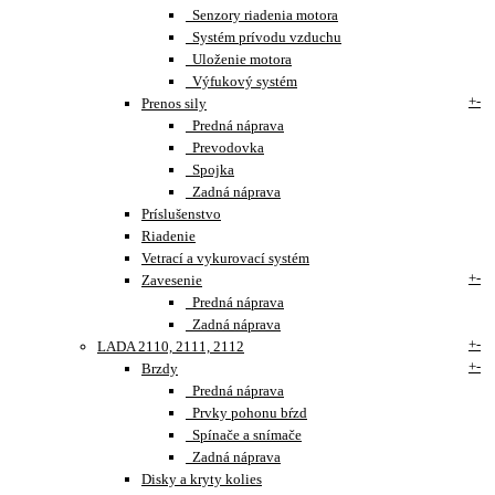
Senzory riadenia motora
Systém prívodu vzduchu
Uloženie motora
Výfukový systém
+
-
Prenos sily
Predná náprava
Prevodovka
Spojka
Zadná náprava
Príslušenstvo
Riadenie
Vetrací a vykurovací systém
+
-
Zavesenie
Predná náprava
Zadná náprava
+
-
LADA 2110, 2111, 2112
+
-
Brzdy
Predná náprava
Prvky pohonu bŕzd
Spínače a snímače
Zadná náprava
Disky a kryty kolies