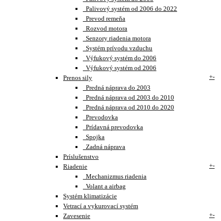
Palivový systém od 2006 do 2022
Prevod remeňa
Rozvod motora
Senzory riadenia motora
Systém prívodu vzduchu
Výfukový systém do 2006
Výfukový systém od 2006
+
-
Prenos sily
Predná náprava do 2003
Predná náprava od 2003 do 2010
Predná náprava od 2010 do 2020
Prevodovka
Prídavná prevodovka
Spojka
Zadná náprava
Príslušenstvo
+
-
Riadenie
Mechanizmus riadenia
Volant a airbag
Systém klimatizácie
Vetrací a vykurovací systém
+
-
Zavesenie