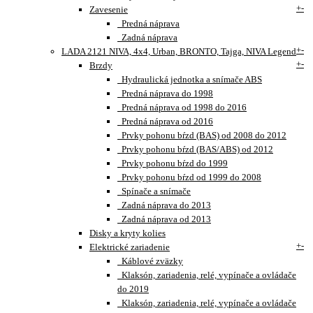
+
-
Zavesenie
Predná náprava
Zadná náprava
+
-
LADA 2121 NIVA, 4x4, Urban, BRONTO, Tajga, NIVA Legend
+
-
Brzdy
Hydraulická jednotka a snímače ABS
Predná náprava do 1998
Predná náprava od 1998 do 2016
Predná náprava od 2016
Prvky pohonu bŕzd (BAS) od 2008 do 2012
Prvky pohonu bŕzd (BAS/ABS) od 2012
Prvky pohonu bŕzd do 1999
Prvky pohonu bŕzd od 1999 do 2008
Spínače a snímače
Zadná náprava do 2013
Zadná náprava od 2013
Disky a kryty kolies
+
-
Elektrické zariadenie
Káblové zväzky
Klaksón, zariadenia, relé, vypínače a ovládače
do 2019
Klaksón, zariadenia, relé, vypínače a ovládače