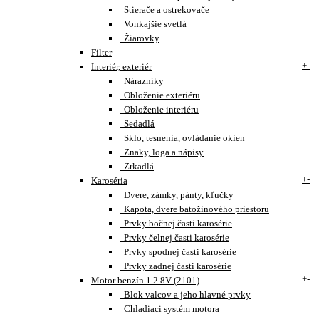
Stierače a ostrekovače
Vonkajšie svetlá
Žiarovky
Filter
+
-
Interiér, exteriér
Nárazníky
Obloženie exteriéru
Obloženie interiéru
Sedadlá
Sklo, tesnenia, ovládanie okien
Znaky, loga a nápisy
Zrkadlá
+
-
Karoséria
Dvere, zámky, pánty, kľučky
Kapota, dvere batožinového priestoru
Prvky bočnej časti karosérie
Prvky čelnej časti karosérie
Prvky spodnej časti karosérie
Prvky zadnej časti karosérie
+
-
Motor benzín 1.2 8V (2101)
Blok valcov a jeho hlavné prvky
Chladiaci systém motora