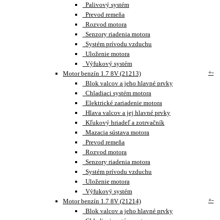
Palivový systém
Prevod remeňa
Rozvod motora
Senzory riadenia motora
Systém prívodu vzduchu
Uloženie motora
Výfukový systém
+
-
Motor benzín 1.7 8V (21213)
Blok valcov a jeho hlavné prvky
Chladiaci systém motora
Elektrické zariadenie motora
Hlava valcov a jej hlavné prvky
Kľukový hriadeľ a zotrvačník
Mazacia sústava motora
Prevod remeňa
Rozvod motora
Senzory riadenia motora
Systém prívodu vzduchu
Uloženie motora
Výfukový systém
+
-
Motor benzín 1.7 8V (21214)
Blok valcov a jeho hlavné prvky