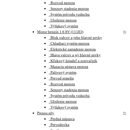
Rozvod motora
Senzory riadenia motora
Systém prívodu vzduchu
Uloženie motora
Výfukový systém
+
-
Motor benzín 1.6 8V (11183)
Blok valcov a jeho hlavné prvky
Chladiaci systém motora
Elektrické zariadenie motora
Hlava valcov a jej hlavné prvky
Kľukový hriadeľ a zotrvačník
Mazacia sústava motora
Palivový systém
Prevod remeňa
Rozvod motora
Senzory riadenia motora
Systém prívodu vzduchu
Uloženie motora
Výfukový systém
+
-
Prenos sily
Predná náprava
Prevodovka