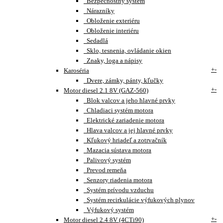
Bezpečnostný systém
Nárazníky
Obloženie exteriéru
Obloženie interiéru
Sedadlá
Sklo, tesnenia, ovládanie okien
Znaky, loga a nápisy
+
-
Karoséria
Dvere, zámky, pánty, kľučky
+
-
Motor diesel 2.1 8V (GAZ-560)
Blok valcov a jeho hlavné prvky
Chladiaci systém motora
Elektrické zariadenie motora
Hlava valcov a jej hlavné prvky
Kľukový hriadeľ a zotrvačník
Mazacia sústava motora
Palivový systém
Prevod remeňa
Senzory riadenia motora
Systém prívodu vzduchu
Systém recirkulácie výfukových plynov
Výfukový systém
+
-
Motor diesel 2.4 8V (4CTi90)