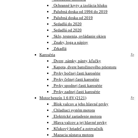
Ochranné kryty a izolácia hluku
Palubná doska od 1994 do 2019
Palubná doska od 2019
Sedadlá do 2020
Sedadlá od 2020
Sklo, tesnenia, ovládanie okien
Znaky, loga a nápisy
Zrkadlá
+
-
Karoséria
Dvere, zámky, pánty, kľučky
Kapota, dvere batožinového priestoru
Prvky bočnej časti karosérie
Prvky čelnej časti karosérie
Prvky spodnej časti karosérie
Prvky zadnej časti karosérie
+
-
Motor benzín 1.6 8V (2121)
Blok valcov a jeho hlavné prvky
Chladiaci systém motora
Elektrické zariadenie motora
Hlava valcov a jej hlavné prvky
Kľukový hriadeľ a zotrvačník
Mazacia sústava motora