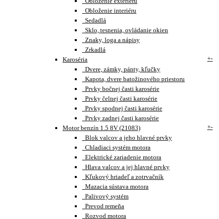
Obloženie exteriéru
Obloženie interiéru
Sedadlá
Sklo, tesnenia, ovládanie okien
Znaky, loga a nápisy
Zrkadlá
+
-
Karoséria
Dvere, zámky, pánty, kľučky
Kapota, dvere batožinového priestoru
Prvky bočnej časti karosérie
Prvky čelnej časti karosérie
Prvky spodnej časti karosérie
Prvky zadnej časti karosérie
+
-
Motor benzín 1.5 8V (21083)
Blok valcov a jeho hlavné prvky
Chladiaci systém motora
Elektrické zariadenie motora
Hlava valcov a jej hlavné prvky
Kľukový hriadeľ a zotrvačník
Mazacia sústava motora
Palivový systém
Prevod remeňa
Rozvod motora