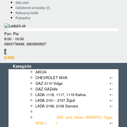
Môj účet
Obľúbené produkty (0)
Nákupný košík
Pokladňa
Pon- Pia
8:00 - 16:00
0903778499
,
0903900507
0
0.00€
Kategórie
AKCIA
+
-
CHEVROLET NIVA
+
-
GAZ 3110 Volga
+
-
GAZ GAZelle
+
-
LADA 1118, 1117, 1119 Kalina
+
-
LADA 2101 - 2107 Žiguli
+
-
LADA 2108, 2109 Samara
+
-
LADA 2110, 2111, 2112
LADA 2121 NIVA, 4x4, Urban, BRONTO, Tajga,
+
-
NIVA Legend