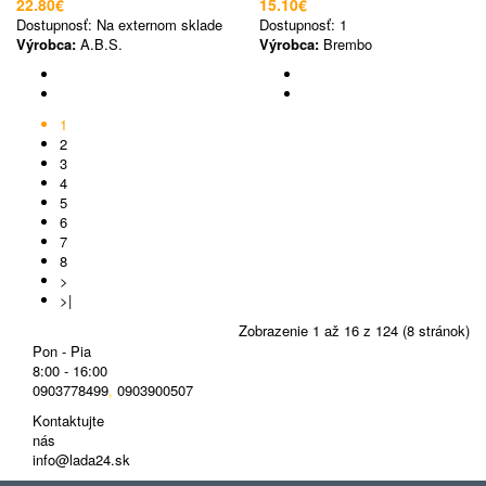
22.80€
15.10€
Dostupnosť:
Na externom sklade
Dostupnosť:
1
Výrobca:
A.B.S.
Výrobca:
Brembo
1
2
3
4
5
6
7
8
>
>|
Zobrazenie 1 až 16 z 124 (8 stránok)
Pon - Pia
8:00 - 16:00
0903778499
,
0903900507
Kontaktujte
nás
info@lada24.sk