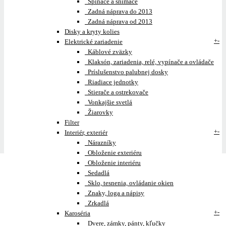
Spínače a snímače
Zadná náprava do 2013
Zadná náprava od 2013
Disky a kryty kolies
+
-
Elektrické zariadenie
Káblové zväzky
Klaksón, zariadenia, relé, vypínače a ovládače
Príslušenstvo palubnej dosky
Riadiace jednotky
Stierače a ostrekovače
Vonkajšie svetlá
Žiarovky
Filter
+
-
Interiér, exteriér
Nárazníky
Obloženie exteriéru
Obloženie interiéru
Sedadlá
Sklo, tesnenia, ovládanie okien
Znaky, loga a nápisy
Zrkadlá
+
-
Karoséria
Dvere, zámky, pánty, kľučky