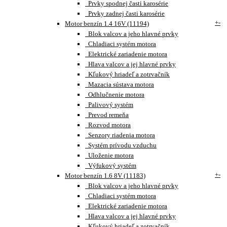
Prvky spodnej časti karosérie
Prvky zadnej časti karosérie
+
-
Motor benzín 1.4 16V (11194)
Blok valcov a jeho hlavné prvky
Chladiaci systém motora
Elektrické zariadenie motora
Hlava valcov a jej hlavné prvky
Kľukový hriadeľ a zotrvačník
Mazacia sústava motora
Odhlučnenie motora
Palivový systém
Prevod remeňa
Rozvod motora
Senzory riadenia motora
Systém prívodu vzduchu
Uloženie motora
Výfukový systém
+
-
Motor benzín 1.6 8V (11183)
Blok valcov a jeho hlavné prvky
Chladiaci systém motora
Elektrické zariadenie motora
Hlava valcov a jej hlavné prvky
Kľukový hriadeľ a zotrvačník