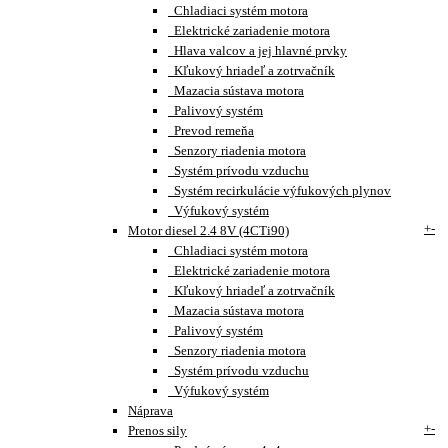
Chladiaci systém motora
Elektrické zariadenie motora
Hlava valcov a jej hlavné prvky
Kľukový hriadeľ a zotrvačník
Mazacia sústava motora
Palivový systém
Prevod remeňa
Senzory riadenia motora
Systém prívodu vzduchu
Systém recirkulácie výfukových plynov
Výfukový systém
+
-
Motor diesel 2.4 8V (4CTi90)
Chladiaci systém motora
Elektrické zariadenie motora
Kľukový hriadeľ a zotrvačník
Mazacia sústava motora
Palivový systém
Senzory riadenia motora
Systém prívodu vzduchu
Výfukový systém
Náprava
+
-
Prenos sily