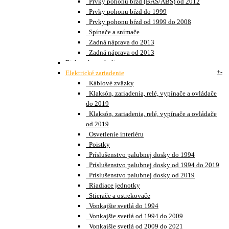
Prvky pohonu bŕzd (BAS/ABS) od 2012
Prvky pohonu bŕzd do 1999
Prvky pohonu bŕzd od 1999 do 2008
Spínače a snímače
Zadná náprava do 2013
Zadná náprava od 2013
Disky a kryty kolies
+
-
Elektrické zariadenie
Káblové zväzky
Klaksón, zariadenia, relé, vypínače a ovládače
do 2019
Klaksón, zariadenia, relé, vypínače a ovládače
od 2019
Osvetlenie interiéru
Poistky
Príslušenstvo palubnej dosky do 1994
Príslušenstvo palubnej dosky od 1994 do 2019
Príslušenstvo palubnej dosky od 2019
Riadiace jednotky
Stierače a ostrekovače
Vonkajšie svetlá do 1994
Vonkajšie svetlá od 1994 do 2009
Vonkajšie svetlá od 2009 do 2021