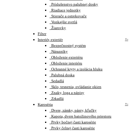
Príslušenstvo palubnej dosky
Riadiace jednotky
Stierače a ostrekovače
Vonkajšie svetlá
Žiarovky
Filter
+
-
Interiér, exteriér
Bezpečnostný systém
Nárazníky
Obloženie exteriéru
Obloženie interiéru
Ochranné kryty a izolácia hluku
Palubná doska
Sedadlá
Sklo, tesnenia, ovládanie okien
Znaky, loga a nápisy
Zrkadlá
+
-
Karoséria
Dvere, zámky, pánty, kľučky
Kapota, dvere batožinového priestoru
Prvky bočnej časti karosérie
Prvky čelnej časti karosérie