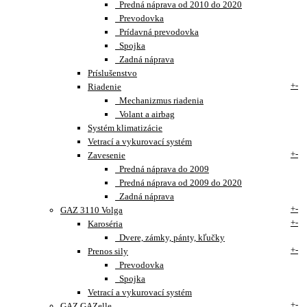
Predná náprava od 2010 do 2020
Prevodovka
Prídavná prevodovka
Spojka
Zadná náprava
Príslušenstvo
+
-
Riadenie
Mechanizmus riadenia
Volant a airbag
Systém klimatizácie
Vetrací a vykurovací systém
+
-
Zavesenie
Predná náprava do 2009
Predná náprava od 2009 do 2020
Zadná náprava
+
-
GAZ 3110 Volga
+
-
Karoséria
Dvere, zámky, pánty, kľučky
+
-
Prenos sily
Prevodovka
Spojka
Vetrací a vykurovací systém
+
-
GAZ GAZelle