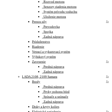
Rozvod motora
Senzory riadenia motora
Systém prívodu vzduchu
Uloženie motora
+
-
Prenos sily
Prevodovka
Spojka
Zadná náprava
Príslušenstvo
Riadenie
Vetrací a vykurovací systém
Výfukový systém
+
-
Zavesenie
Predná náprava
Zadná náprava
+
-
LADA 2108, 2109 Samara
+
-
Brzdy
Predná náprava
Prvky pohonu bŕzd
Spínače a snímače
Zadná náprava
Disky a kryty kolies
+
-
Elektrické zariadenie