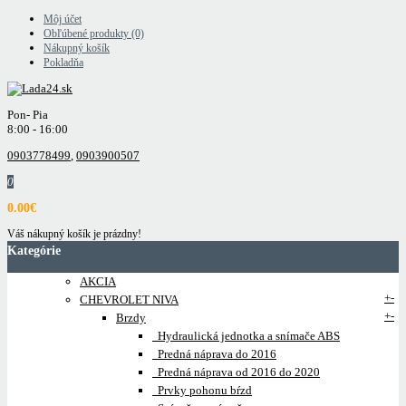
Môj účet
Obľúbené produkty (0)
Nákupný košík
Pokladňa
Pon- Pia
8:00 - 16:00
0903778499
,
0903900507
0
0.00€
Váš nákupný košík je prázdny!
Kategórie
AKCIA
+
-
CHEVROLET NIVA
+
-
Brzdy
Hydraulická jednotka a snímače ABS
Predná náprava do 2016
Predná náprava od 2016 do 2020
Prvky pohonu bŕzd