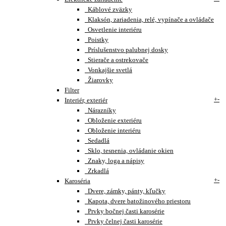
Káblové zväzky
Klaksón, zariadenia, relé, vypínače a ovládače
Osvetlenie interiéru
Poistky
Príslušenstvo palubnej dosky
Stierače a ostrekovače
Vonkajšie svetlá
Žiarovky
Filter
+
-
Interiér, exteriér
Nárazníky
Obloženie exteriéru
Obloženie interiéru
Sedadlá
Sklo, tesnenia, ovládanie okien
Znaky, loga a nápisy
Zrkadlá
+
-
Karoséria
Dvere, zámky, pánty, kľučky
Kapota, dvere batožinového priestoru
Prvky bočnej časti karosérie
Prvky čelnej časti karosérie