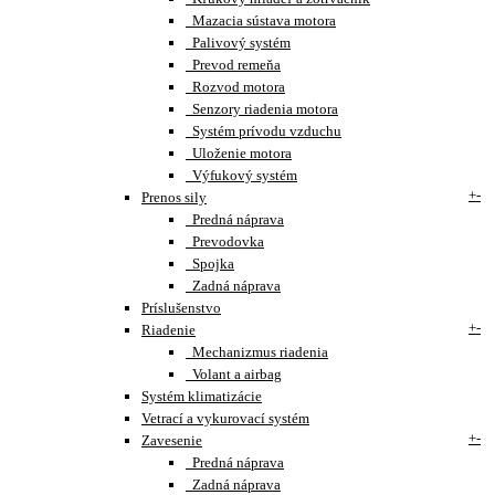
Mazacia sústava motora
Palivový systém
Prevod remeňa
Rozvod motora
Senzory riadenia motora
Systém prívodu vzduchu
Uloženie motora
Výfukový systém
+
-
Prenos sily
Predná náprava
Prevodovka
Spojka
Zadná náprava
Príslušenstvo
+
-
Riadenie
Mechanizmus riadenia
Volant a airbag
Systém klimatizácie
Vetrací a vykurovací systém
+
-
Zavesenie
Predná náprava
Zadná náprava