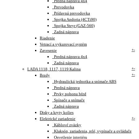
Predná náprava 4x4
Prevodovka
Prídavná prevodovka
Spojka Andoria (4CTi90)
Spojka Steyr (GAZ-560)
Zadná náprava
Riadenie
Vetrací a vykurovací systém
+
-
Zavesenie
Predná náprava 4x4
Zadná náprava
+
-
LADA 1118, 1117, 1119 Kalina
+
-
Brzdy
Hydraulická jednotka a snímače ABS
Predná náprava
Prvky pohonu bŕzd
Spínače a snímače
Zadná náprava
Disky a kryty kolies
+
-
Elektrické zariadenie
Káblové zväzky
Klaksón, zariadenia, relé, vypínače a ovládače
Osvetlenie interiéru