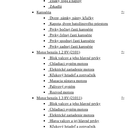
Znaky, loga a nápisy
Zrkadlá
+
-
Karoséria
Dvere, zámky, pánty, kľučky
Kapota, dvere batožinového priestoru
Prvky bočnej časti karosérie
Prvky čelnej časti karosérie
Prvky spodnej časti karosérie
Prvky zadnej časti karosérie
+
-
Motor benzín 1.2 8V (2101)
Blok valcov a jeho hlavné prvky
Chladiaci systém motora
Elektrické zariadenie motora
Kľukový hriadeľ a zotrvačník
Mazacia sústava motora
Palivový systém
Rozvod motora
+
-
Motor benzín 1.3 8V (21011)
Blok valcov a jeho hlavné prvky
Chladiaci systém motora
Elektrické zariadenie motora
Hlava valcov a jej hlavné prvky
Kľukový hriadeľ a zotrvačník