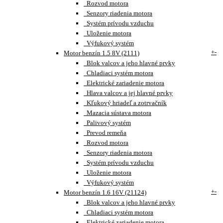
Rozvod motora
Senzory riadenia motora
Systém prívodu vzduchu
Uloženie motora
Výfukový systém
+
-
Motor benzín 1.5 8V (2111)
Blok valcov a jeho hlavné prvky
Chladiaci systém motora
Elektrické zariadenie motora
Hlava valcov a jej hlavné prvky
Kľukový hriadeľ a zotrvačník
Mazacia sústava motora
Palivový systém
Prevod remeňa
Rozvod motora
Senzory riadenia motora
Systém prívodu vzduchu
Uloženie motora
Výfukový systém
+
-
Motor benzín 1.6 16V (21124)
Blok valcov a jeho hlavné prvky
Chladiaci systém motora
Elektrické zariadenie motora