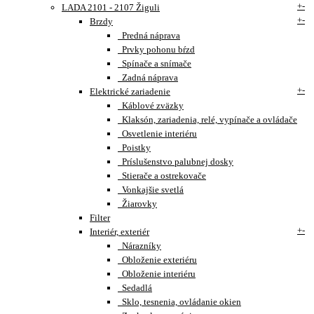
+
-
LADA 2101 - 2107 Žiguli
+
-
Brzdy
Predná náprava
Prvky pohonu bŕzd
Spínače a snímače
Zadná náprava
+
-
Elektrické zariadenie
Káblové zväzky
Klaksón, zariadenia, relé, vypínače a ovládače
Osvetlenie interiéru
Poistky
Príslušenstvo palubnej dosky
Stierače a ostrekovače
Vonkajšie svetlá
Žiarovky
Filter
+
-
Interiér, exteriér
Nárazníky
Obloženie exteriéru
Obloženie interiéru
Sedadlá
Sklo, tesnenia, ovládanie okien