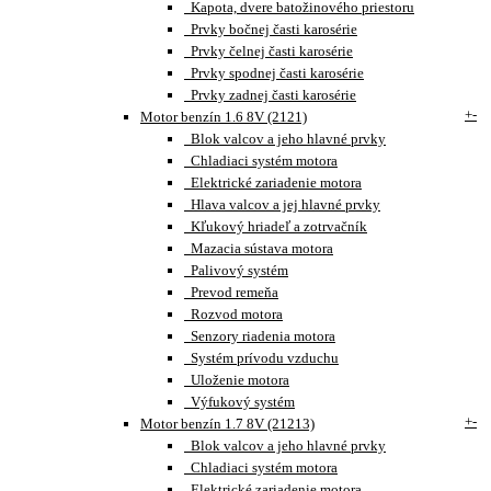
Kapota, dvere batožinového priestoru
Prvky bočnej časti karosérie
Prvky čelnej časti karosérie
Prvky spodnej časti karosérie
Prvky zadnej časti karosérie
+
-
Motor benzín 1.6 8V (2121)
Blok valcov a jeho hlavné prvky
Chladiaci systém motora
Elektrické zariadenie motora
Hlava valcov a jej hlavné prvky
Kľukový hriadeľ a zotrvačník
Mazacia sústava motora
Palivový systém
Prevod remeňa
Rozvod motora
Senzory riadenia motora
Systém prívodu vzduchu
Uloženie motora
Výfukový systém
+
-
Motor benzín 1.7 8V (21213)
Blok valcov a jeho hlavné prvky
Chladiaci systém motora
Elektrické zariadenie motora