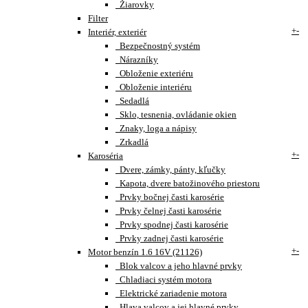
Žiarovky
Filter
+
-
Interiér, exteriér
Bezpečnostný systém
Nárazníky
Obloženie exteriéru
Obloženie interiéru
Sedadlá
Sklo, tesnenia, ovládanie okien
Znaky, loga a nápisy
Zrkadlá
+
-
Karoséria
Dvere, zámky, pánty, kľučky
Kapota, dvere batožinového priestoru
Prvky bočnej časti karosérie
Prvky čelnej časti karosérie
Prvky spodnej časti karosérie
Prvky zadnej časti karosérie
+
-
Motor benzín 1.6 16V (21126)
Blok valcov a jeho hlavné prvky
Chladiaci systém motora
Elektrické zariadenie motora
Hlava valcov a jej hlavné prvky