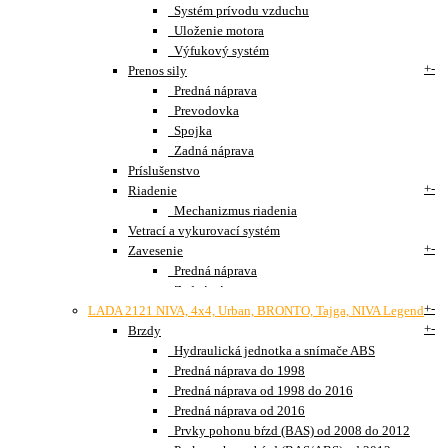
Systém prívodu vzduchu
Uloženie motora
Výfukový systém
+
-
Prenos sily
Predná náprava
Prevodovka
Spojka
Zadná náprava
Príslušenstvo
+
-
Riadenie
Mechanizmus riadenia
Vetrací a vykurovací systém
+
-
Zavesenie
Predná náprava
Zadná náprava
+
-
LADA 2121 NIVA, 4x4, Urban, BRONTO, Tajga, NIVA Legend
+
-
Brzdy
Hydraulická jednotka a snímače ABS
Predná náprava do 1998
Predná náprava od 1998 do 2016
Predná náprava od 2016
Prvky pohonu bŕzd (BAS) od 2008 do 2012