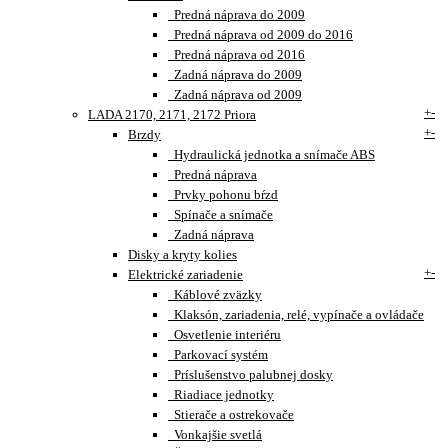
Predná náprava do 2009
Predná náprava od 2009 do 2016
Predná náprava od 2016
Zadná náprava do 2009
Zadná náprava od 2009
+
-
LADA 2170, 2171, 2172 Priora
+
-
Brzdy
Hydraulická jednotka a snímače ABS
Predná náprava
Prvky pohonu bŕzd
Spínače a snímače
Zadná náprava
Disky a kryty kolies
+
-
Elektrické zariadenie
Káblové zväzky
Klaksón, zariadenia, relé, vypínače a ovládače
Osvetlenie interiéru
Parkovací systém
Príslušenstvo palubnej dosky
Riadiace jednotky
Stierače a ostrekovače
Vonkajšie svetlá