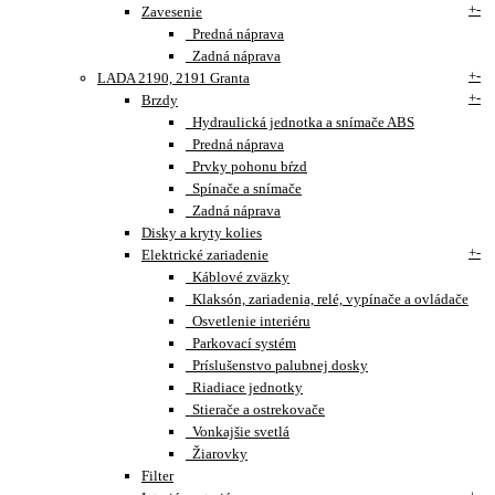
+
-
Zavesenie
Predná náprava
Zadná náprava
+
-
LADA 2190, 2191 Granta
+
-
Brzdy
Hydraulická jednotka a snímače ABS
Predná náprava
Prvky pohonu bŕzd
Spínače a snímače
Zadná náprava
Disky a kryty kolies
+
-
Elektrické zariadenie
Káblové zväzky
Klaksón, zariadenia, relé, vypínače a ovládače
Osvetlenie interiéru
Parkovací systém
Príslušenstvo palubnej dosky
Riadiace jednotky
Stierače a ostrekovače
Vonkajšie svetlá
Žiarovky
Filter