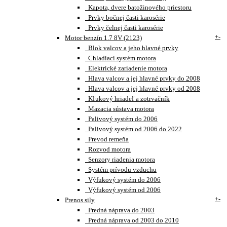
Kapota, dvere batožinového priestoru
Prvky bočnej časti karosérie
Prvky čelnej časti karosérie
+
-
Motor benzín 1.7 8V (2123)
Blok valcov a jeho hlavné prvky
Chladiaci systém motora
Elektrické zariadenie motora
Hlava valcov a jej hlavné prvky do 2008
Hlava valcov a jej hlavné prvky od 2008
Kľukový hriadeľ a zotrvačník
Mazacia sústava motora
Palivový systém do 2006
Palivový systém od 2006 do 2022
Prevod remeňa
Rozvod motora
Senzory riadenia motora
Systém prívodu vzduchu
Výfukový systém do 2006
Výfukový systém od 2006
+
-
Prenos sily
Predná náprava do 2003
Predná náprava od 2003 do 2010