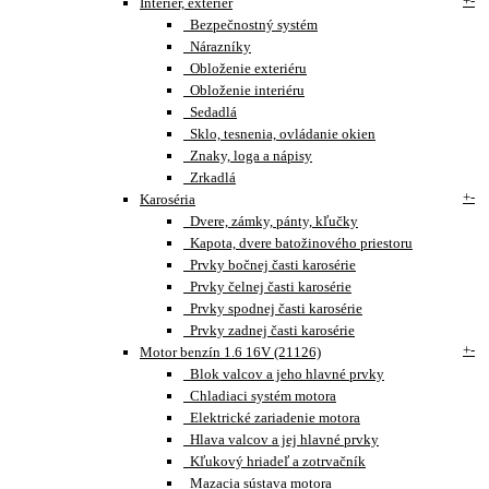
+
-
Interiér, exteriér
Bezpečnostný systém
Nárazníky
Obloženie exteriéru
Obloženie interiéru
Sedadlá
Sklo, tesnenia, ovládanie okien
Znaky, loga a nápisy
Zrkadlá
+
-
Karoséria
Dvere, zámky, pánty, kľučky
Kapota, dvere batožinového priestoru
Prvky bočnej časti karosérie
Prvky čelnej časti karosérie
Prvky spodnej časti karosérie
Prvky zadnej časti karosérie
+
-
Motor benzín 1.6 16V (21126)
Blok valcov a jeho hlavné prvky
Chladiaci systém motora
Elektrické zariadenie motora
Hlava valcov a jej hlavné prvky
Kľukový hriadeľ a zotrvačník
Mazacia sústava motora