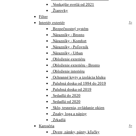
Vonkajšie svetlá od 2021
Žiarovky
Filter
+
-
Interiér, exteriér
Bezpečnostný systém
Nárazníky - Bronto
Nárazníky - Komfort
Nárazníky - Poľovník
Nárazníky - Urban
Obloženie exteriéru
Obloženie exteriéru - Bronto
Obloženie interiéru
Ochranné kryty a izolácia hluku
Palubná doska od 1994 do 2019
Palubná doska od 2019
Sedadlá do 2020
Sedadlá od 2020
Sklo, tesnenia, ovládanie okien
Znaky, loga a nápisy
Zrkadlá
+
-
Karoséria
Dvere, zámky, pánty, kľučky