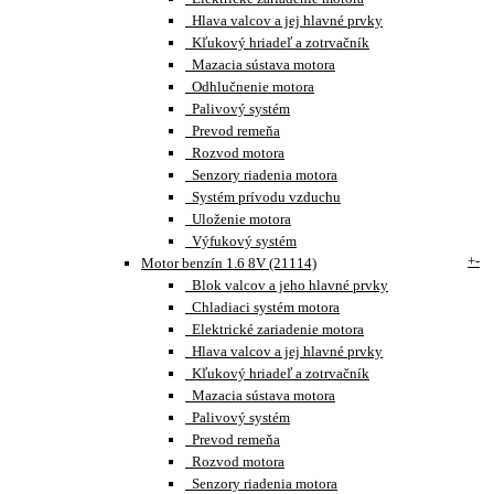
Hlava valcov a jej hlavné prvky
Kľukový hriadeľ a zotrvačník
Mazacia sústava motora
Odhlučnenie motora
Palivový systém
Prevod remeňa
Rozvod motora
Senzory riadenia motora
Systém prívodu vzduchu
Uloženie motora
Výfukový systém
+
-
Motor benzín 1.6 8V (21114)
Blok valcov a jeho hlavné prvky
Chladiaci systém motora
Elektrické zariadenie motora
Hlava valcov a jej hlavné prvky
Kľukový hriadeľ a zotrvačník
Mazacia sústava motora
Palivový systém
Prevod remeňa
Rozvod motora
Senzory riadenia motora