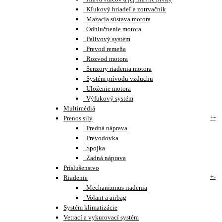
Kľukový hriadeľ a zotrvačník
Mazacia sústava motora
Odhlučnenie motora
Palivový systém
Prevod remeňa
Rozvod motora
Senzory riadenia motora
Systém prívodu vzduchu
Uloženie motora
Výfukový systém
Multimédiá
+
-
Prenos sily
Predná náprava
Prevodovka
Spojka
Zadná náprava
Príslušenstvo
+
-
Riadenie
Mechanizmus riadenia
Volant a airbag
Systém klimatizácie
Vetrací a vykurovací systém