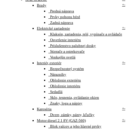
+
-
Brzdy
Predná náprava
Prvky pohonu bŕzd
Zadná náprava
+
-
Elektrické zariadenie
Klaksón, zariadenia, relé, vypínače a ovládače
Osvetlenie interiéru
Príslušenstvo palubnej dosky
Stierače a ostrekovače
Vonkajšie svetlá
+
-
Interiér, exteriér
Bezpečnostný systém
Nárazníky
Obloženie exteriéru
Obloženie interiéru
Sedadlá
Sklo, tesnenia, ovládanie okien
Znaky, loga a nápisy
+
-
Karoséria
Dvere, zámky, pánty, kľučky
+
-
Motor diesel 2.1 8V (GAZ-560)
Blok valcov a jeho hlavné prvky