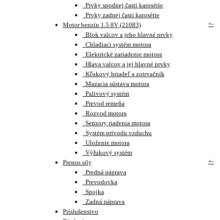
Prvky spodnej časti karosérie
Prvky zadnej časti karosérie
+
-
Motor benzín 1.5 8V (21083)
Blok valcov a jeho hlavné prvky
Chladiaci systém motora
Elektrické zariadenie motora
Hlava valcov a jej hlavné prvky
Kľukový hriadeľ a zotrvačník
Mazacia sústava motora
Palivový systém
Prevod remeňa
Rozvod motora
Senzory riadenia motora
Systém prívodu vzduchu
Uloženie motora
Výfukový systém
+
-
Prenos sily
Predná náprava
Prevodovka
Spojka
Zadná náprava
Príslušenstvo