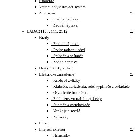
Riadenie
Vetrací a vykurovací systém
+
-
Zavesenie
Predná náprava
Zadná náprava
+
-
LADA 2110, 2111, 2112
+
-
Brzdy
Predná náprava
Prvky pohonu bŕzd
Spínače a snímače
Zadná náprava
Disky a kryty kolies
+
-
Elektrické zariadenie
Káblové zväzky
Klaksón, zariadenia, relé, vypínače a ovládače
Osvetlenie interiéru
Príslušenstvo palubnej dosky
Stierače a ostrekovače
Vonkajšie svetlá
Žiarovky
Filter
+
-
Interiér, exteriér
Nárazníky