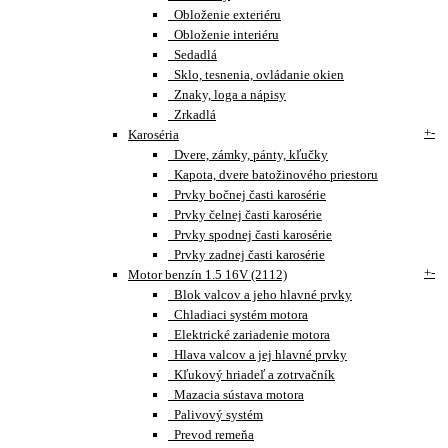
Obloženie exteriéru
Obloženie interiéru
Sedadlá
Sklo, tesnenia, ovládanie okien
Znaky, loga a nápisy
Zrkadlá
+
-
Karoséria
Dvere, zámky, pánty, kľučky
Kapota, dvere batožinového priestoru
Prvky bočnej časti karosérie
Prvky čelnej časti karosérie
Prvky spodnej časti karosérie
Prvky zadnej časti karosérie
+
-
Motor benzín 1.5 16V (2112)
Blok valcov a jeho hlavné prvky
Chladiaci systém motora
Elektrické zariadenie motora
Hlava valcov a jej hlavné prvky
Kľukový hriadeľ a zotrvačník
Mazacia sústava motora
Palivový systém
Prevod remeňa