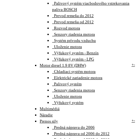
Palivový systém viacbodového vstrekovania
paliva BOSCH
Prevod remeňa do 2012
Prevod remeňa od 2012
Rozvod motora
Senzory riadenia motora
Systém prívodu vzduchu
Uloženie motora
Výfukový systém - Benzín
Výfukový systém - LPG
+
-
Motor diesel 1.9 8V (DHW)
Chladiaci systém motora
Elektrické zariadenie motora
Palivový systém
Senzory riadenia motora
Uloženie motora
Výfukový systém
Multimédiá
Náradie
+
-
Prenos sily
Predná náprava do 2006
Predná náprava od 2006 do 2012