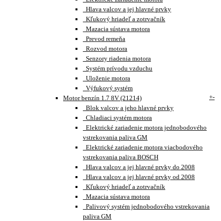
Hlava valcov a jej hlavné prvky
Kľukový hriadeľ a zotrvačník
Mazacia sústava motora
Prevod remeňa
Rozvod motora
Senzory riadenia motora
Systém prívodu vzduchu
Uloženie motora
Výfukový systém
+
-
Motor benzín 1.7 8V (21214)
Blok valcov a jeho hlavné prvky
Chladiaci systém motora
Elektrické zariadenie motora jednobodového
vstrekovania paliva GM
Elektrické zariadenie motora viacbodového
vstrekovania paliva BOSCH
Hlava valcov a jej hlavné prvky do 2008
Hlava valcov a jej hlavné prvky od 2008
Kľukový hriadeľ a zotrvačník
Mazacia sústava motora
Palivový systém jednobodového vstrekovania
paliva GM