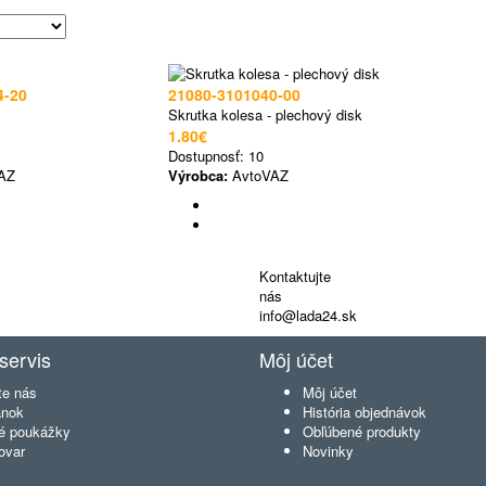
4-20
21080-3101040-00
Skrutka kolesa - plechový disk
1.80€
Dostupnosť:
10
AZ
Výrobca:
AvtoVAZ
Kontaktujte
nás
info@lada24.sk
servis
Môj účet
te nás
Môj účet
ánok
História objednávok
é poukážky
Obľúbené produkty
ovar
Novinky