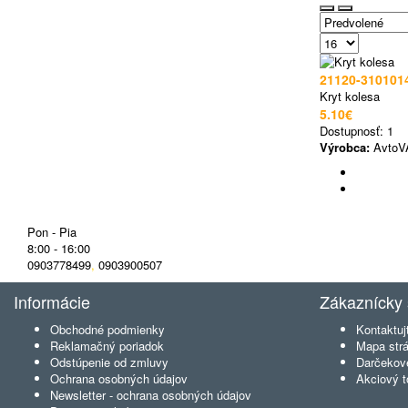
21120-310101
Kryt kolesa
5.10€
Dostupnosť:
1
Výrobca:
AvtoV
Pon - Pia
8:00 - 16:00
0903778499
,
0903900507
Informácie
Zákaznícky 
Obchodné podmienky
Kontaktuj
Reklamačný poriadok
Mapa str
Odstúpenie od zmluvy
Darčekov
Ochrana osobných údajov
Akciový t
Newsletter - ochrana osobných údajov