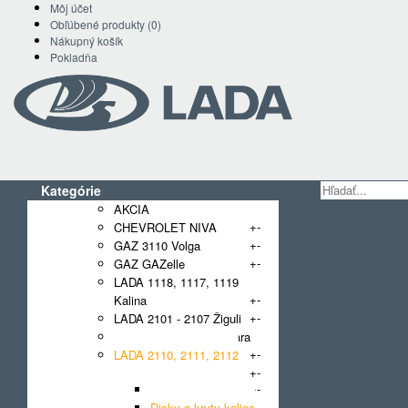
Môj účet
Obľúbené produkty (0)
Nákupný košík
Pokladňa
Kategórie
AKCIA
+
-
CHEVROLET NIVA
+
-
GAZ 3110 Volga
+
-
GAZ GAZelle
LADA 1118, 1117, 1119
+
-
Kalina
+
-
LADA 2101 - 2107 Žiguli
LADA 2108, 2109 Samara
+
-
LADA 2110, 2111, 2112
+
-
+
-
Brzdy
Disky a kryty kolies