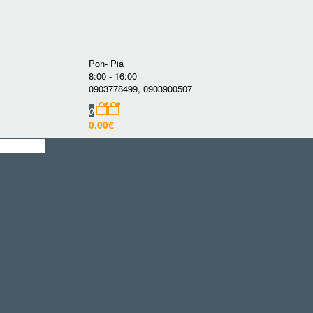
Pon- Pia
8:00 - 16:00
0903778499
,
0903900507
0
0.00€