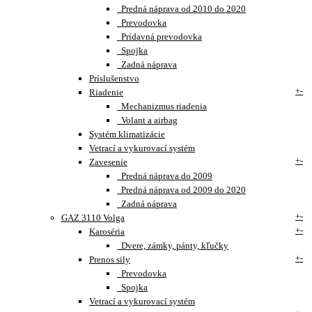
Predná náprava od 2010 do 2020
Prevodovka
Prídavná prevodovka
Spojka
Zadná náprava
Príslušenstvo
+
-
Riadenie
Mechanizmus riadenia
Volant a airbag
Systém klimatizácie
Vetrací a vykurovací systém
+
-
Zavesenie
Predná náprava do 2009
Predná náprava od 2009 do 2020
Zadná náprava
+
-
GAZ 3110 Volga
+
-
Karoséria
Dvere, zámky, pánty, kľučky
+
-
Prenos sily
Prevodovka
Spojka
Vetrací a vykurovací systém