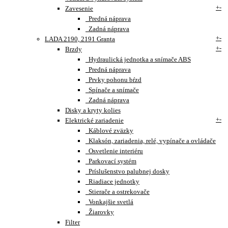
+
-
Zavesenie
Predná náprava
Zadná náprava
+
-
LADA 2190, 2191 Granta
+
-
Brzdy
Hydraulická jednotka a snímače ABS
Predná náprava
Prvky pohonu bŕzd
Spínače a snímače
Zadná náprava
Disky a kryty kolies
+
-
Elektrické zariadenie
Káblové zväzky
Klaksón, zariadenia, relé, vypínače a ovládače
Osvetlenie interiéru
Parkovací systém
Príslušenstvo palubnej dosky
Riadiace jednotky
Stierače a ostrekovače
Vonkajšie svetlá
Žiarovky
Filter