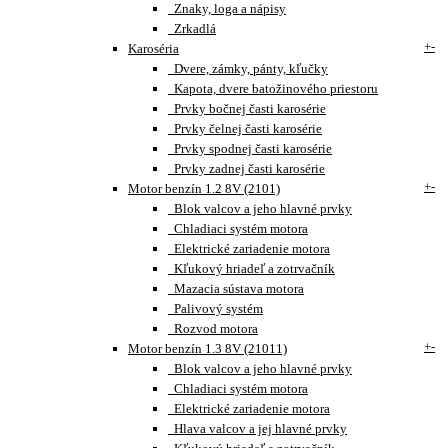
Znaky, loga a nápisy
Zrkadlá
+
-
Karoséria
Dvere, zámky, pánty, kľučky
Kapota, dvere batožinového priestoru
Prvky bočnej časti karosérie
Prvky čelnej časti karosérie
Prvky spodnej časti karosérie
Prvky zadnej časti karosérie
+
-
Motor benzín 1.2 8V (2101)
Blok valcov a jeho hlavné prvky
Chladiaci systém motora
Elektrické zariadenie motora
Kľukový hriadeľ a zotrvačník
Mazacia sústava motora
Palivový systém
Rozvod motora
+
-
Motor benzín 1.3 8V (21011)
Blok valcov a jeho hlavné prvky
Chladiaci systém motora
Elektrické zariadenie motora
Hlava valcov a jej hlavné prvky