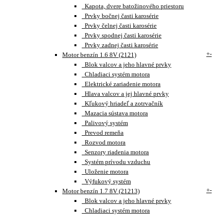
Kapota, dvere batožinového priestoru
Prvky bočnej časti karosérie
Prvky čelnej časti karosérie
Prvky spodnej časti karosérie
Prvky zadnej časti karosérie
+
-
Motor benzín 1.6 8V (2121)
Blok valcov a jeho hlavné prvky
Chladiaci systém motora
Elektrické zariadenie motora
Hlava valcov a jej hlavné prvky
Kľukový hriadeľ a zotrvačník
Mazacia sústava motora
Palivový systém
Prevod remeňa
Rozvod motora
Senzory riadenia motora
Systém prívodu vzduchu
Uloženie motora
Výfukový systém
+
-
Motor benzín 1.7 8V (21213)
Blok valcov a jeho hlavné prvky
Chladiaci systém motora