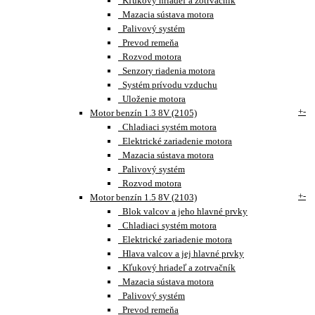
Kľukový hriadeľ a zotrvačník
Mazacia sústava motora
Palivový systém
Prevod remeňa
Rozvod motora
Senzory riadenia motora
Systém prívodu vzduchu
Uloženie motora
+
-
Motor benzín 1.3 8V (2105)
Chladiaci systém motora
Elektrické zariadenie motora
Mazacia sústava motora
Palivový systém
Rozvod motora
+
-
Motor benzín 1.5 8V (2103)
Blok valcov a jeho hlavné prvky
Chladiaci systém motora
Elektrické zariadenie motora
Hlava valcov a jej hlavné prvky
Kľukový hriadeľ a zotrvačník
Mazacia sústava motora
Palivový systém
Prevod remeňa