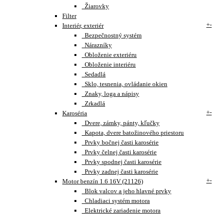
Žiarovky
Filter
+
-
Interiér, exteriér
Bezpečnostný systém
Nárazníky
Obloženie exteriéru
Obloženie interiéru
Sedadlá
Sklo, tesnenia, ovládanie okien
Znaky, loga a nápisy
Zrkadlá
+
-
Karoséria
Dvere, zámky, pánty, kľučky
Kapota, dvere batožinového priestoru
Prvky bočnej časti karosérie
Prvky čelnej časti karosérie
Prvky spodnej časti karosérie
Prvky zadnej časti karosérie
+
-
Motor benzín 1.6 16V (21126)
Blok valcov a jeho hlavné prvky
Chladiaci systém motora
Elektrické zariadenie motora