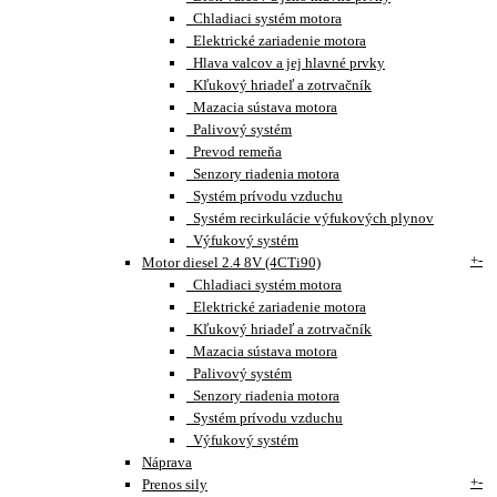
Chladiaci systém motora
Elektrické zariadenie motora
Hlava valcov a jej hlavné prvky
Kľukový hriadeľ a zotrvačník
Mazacia sústava motora
Palivový systém
Prevod remeňa
Senzory riadenia motora
Systém prívodu vzduchu
Systém recirkulácie výfukových plynov
Výfukový systém
+
-
Motor diesel 2.4 8V (4CTi90)
Chladiaci systém motora
Elektrické zariadenie motora
Kľukový hriadeľ a zotrvačník
Mazacia sústava motora
Palivový systém
Senzory riadenia motora
Systém prívodu vzduchu
Výfukový systém
Náprava
+
-
Prenos sily