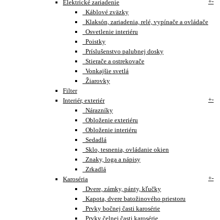
+
-
Elektrické zariadenie
Káblové zväzky
Klaksón, zariadenia, relé, vypínače a ovládače
Osvetlenie interiéru
Poistky
Príslušenstvo palubnej dosky
Stierače a ostrekovače
Vonkajšie svetlá
Žiarovky
Filter
+
-
Interiér, exteriér
Nárazníky
Obloženie exteriéru
Obloženie interiéru
Sedadlá
Sklo, tesnenia, ovládanie okien
Znaky, loga a nápisy
Zrkadlá
+
-
Karoséria
Dvere, zámky, pánty, kľučky
Kapota, dvere batožinového priestoru
Prvky bočnej časti karosérie
Prvky čelnej časti karosérie