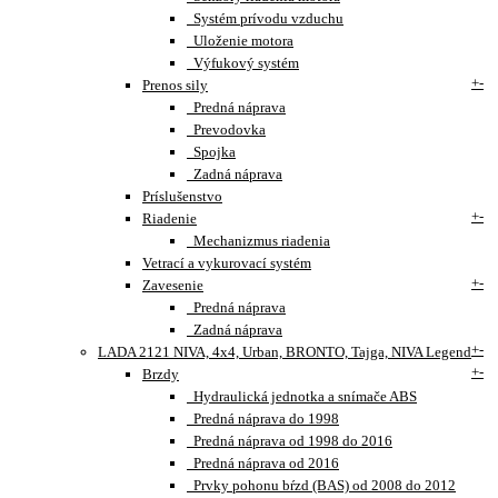
Systém prívodu vzduchu
Uloženie motora
Výfukový systém
+
-
Prenos sily
Predná náprava
Prevodovka
Spojka
Zadná náprava
Príslušenstvo
+
-
Riadenie
Mechanizmus riadenia
Vetrací a vykurovací systém
+
-
Zavesenie
Predná náprava
Zadná náprava
+
-
LADA 2121 NIVA, 4x4, Urban, BRONTO, Tajga, NIVA Legend
+
-
Brzdy
Hydraulická jednotka a snímače ABS
Predná náprava do 1998
Predná náprava od 1998 do 2016
Predná náprava od 2016
Prvky pohonu bŕzd (BAS) od 2008 do 2012