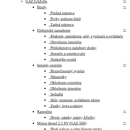
+
-
GAZ GAZelle
+
-
Brzdy
Predná náprava
Prvky pohonu bŕzd
Zadná náprava
+
-
Elektrické zariadenie
Klaksón, zariadenia, relé, vypínače a ovládače
Osvetlenie interiéru
Príslušenstvo palubnej dosky
Stierače a ostrekovače
Vonkajšie svetlá
+
-
Interiér, exteriér
Bezpečnostný systém
Nárazníky
Obloženie exteriéru
Obloženie interiéru
Sedadlá
Sklo, tesnenia, ovládanie okien
Znaky, loga a nápisy
+
-
Karoséria
Dvere, zámky, pánty, kľučky
+
-
Motor diesel 2.1 8V (GAZ-560)
Blok valcov a jeho hlavné prvky