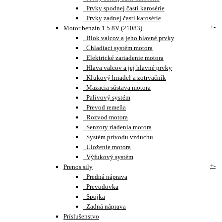
Prvky spodnej časti karosérie
Prvky zadnej časti karosérie
+
-
Motor benzín 1.5 8V (21083)
Blok valcov a jeho hlavné prvky
Chladiaci systém motora
Elektrické zariadenie motora
Hlava valcov a jej hlavné prvky
Kľukový hriadeľ a zotrvačník
Mazacia sústava motora
Palivový systém
Prevod remeňa
Rozvod motora
Senzory riadenia motora
Systém prívodu vzduchu
Uloženie motora
Výfukový systém
+
-
Prenos sily
Predná náprava
Prevodovka
Spojka
Zadná náprava
Príslušenstvo