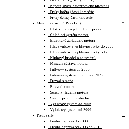
Dvere, zámky, pánty, kľučky
Kapota, dvere batožinového priestoru
Prvky bočnej časti karosérie
Prvky čelnej časti karosérie
+
-
Motor benzín 1.7 8V (2123)
Blok valcov a jeho hlavné prvky
Chladiaci systém motora
Elektrické zariadenie motora
Hlava valcov a jej hlavné prvky do 2008
Hlava valcov a jej hlavné prvky od 2008
Kľukový hriadeľ a zotrvačník
Mazacia sústava motora
Palivový systém do 2006
Palivový systém od 2006 do 2022
Prevod remeňa
Rozvod motora
Senzory riadenia motora
Systém prívodu vzduchu
Výfukový systém do 2006
Výfukový systém od 2006
+
-
Prenos sily
Predná náprava do 2003
Predná náprava od 2003 do 2010