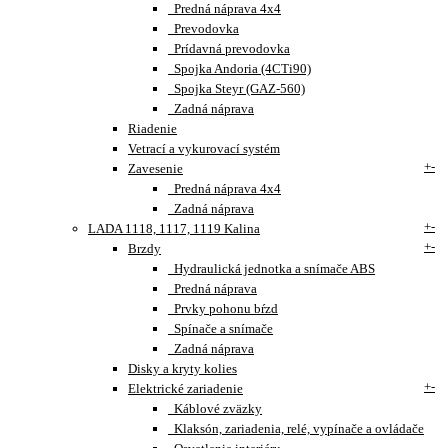
Predná náprava 4x4
Prevodovka
Prídavná prevodovka
Spojka Andoria (4CTi90)
Spojka Steyr (GAZ-560)
Zadná náprava
Riadenie
Vetrací a vykurovací systém
+
-
Zavesenie
Predná náprava 4x4
Zadná náprava
+
-
LADA 1118, 1117, 1119 Kalina
+
-
Brzdy
Hydraulická jednotka a snímače ABS
Predná náprava
Prvky pohonu bŕzd
Spínače a snímače
Zadná náprava
Disky a kryty kolies
+
-
Elektrické zariadenie
Káblové zväzky
Klaksón, zariadenia, relé, vypínače a ovládače