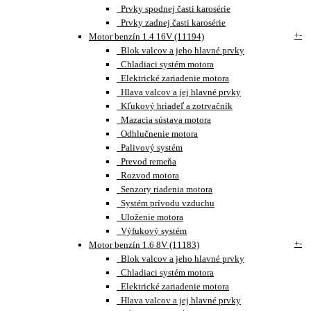
Prvky spodnej časti karosérie
Prvky zadnej časti karosérie
+
-
Motor benzín 1.4 16V (11194)
Blok valcov a jeho hlavné prvky
Chladiaci systém motora
Elektrické zariadenie motora
Hlava valcov a jej hlavné prvky
Kľukový hriadeľ a zotrvačník
Mazacia sústava motora
Odhlučnenie motora
Palivový systém
Prevod remeňa
Rozvod motora
Senzory riadenia motora
Systém prívodu vzduchu
Uloženie motora
Výfukový systém
+
-
Motor benzín 1.6 8V (11183)
Blok valcov a jeho hlavné prvky
Chladiaci systém motora
Elektrické zariadenie motora
Hlava valcov a jej hlavné prvky