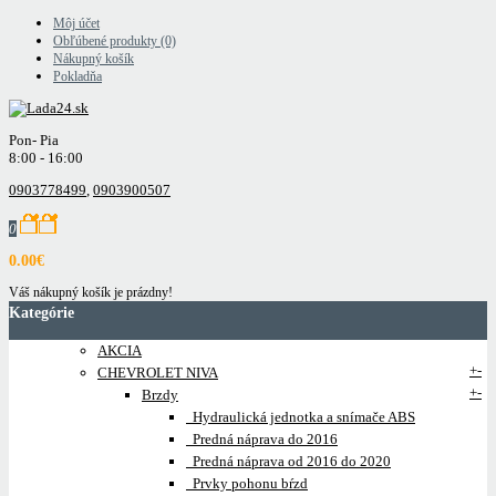
Môj účet
Obľúbené produkty (0)
Nákupný košík
Pokladňa
Pon- Pia
8:00 - 16:00
0903778499
,
0903900507
0
0.00€
Váš nákupný košík je prázdny!
Kategórie
AKCIA
+
-
CHEVROLET NIVA
+
-
Brzdy
Hydraulická jednotka a snímače ABS
Predná náprava do 2016
Predná náprava od 2016 do 2020
Prvky pohonu bŕzd