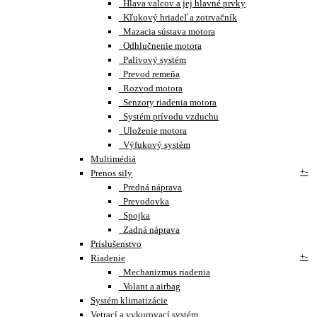
Hlava valcov a jej hlavné prvky
Kľukový hriadeľ a zotrvačník
Mazacia sústava motora
Odhlučnenie motora
Palivový systém
Prevod remeňa
Rozvod motora
Senzory riadenia motora
Systém prívodu vzduchu
Uloženie motora
Výfukový systém
Multimédiá
+
-
Prenos sily
Predná náprava
Prevodovka
Spojka
Zadná náprava
Príslušenstvo
+
-
Riadenie
Mechanizmus riadenia
Volant a airbag
Systém klimatizácie
Vetrací a vykurovací systém