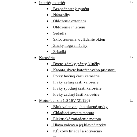
+
-
Interiér, exteriér
Bezpečnostný systém
Nárazníky
Obloženie exteriéru
Obloženie interiéru
Sedadlá
Sklo, tesnenia, ovládanie okien
Znaky, loga a nápisy
Zrkadlá
+
-
Karoséria
Dvere, zámky, pánty, kľučky
Kapota, dvere batožinového priestoru
Prvky bočnej časti karosérie
Prvky čelnej časti karosérie
Prvky spodnej časti karosérie
Prvky zadnej časti karosérie
+
-
Motor benzín 1.6 16V (21126)
Blok valcov a jeho hlavné prvky
Chladiaci systém motora
Elektrické zariadenie motora
Hlava valcov a jej hlavné prvky
Kľukový hriadeľ a zotrvačník