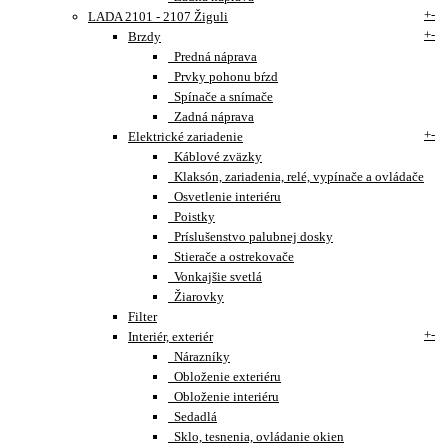
+
-
LADA 2101 - 2107 Žiguli
+
-
Brzdy
Predná náprava
Prvky pohonu bŕzd
Spínače a snímače
Zadná náprava
+
-
Elektrické zariadenie
Káblové zväzky
Klaksón, zariadenia, relé, vypínače a ovládače
Osvetlenie interiéru
Poistky
Príslušenstvo palubnej dosky
Stierače a ostrekovače
Vonkajšie svetlá
Žiarovky
Filter
+
-
Interiér, exteriér
Nárazníky
Obloženie exteriéru
Obloženie interiéru
Sedadlá
Sklo, tesnenia, ovládanie okien