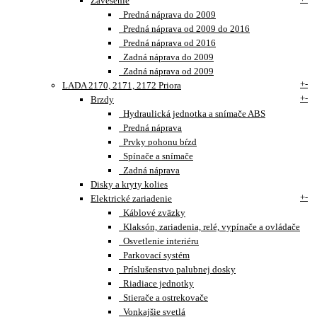
Zavesenie
Predná náprava do 2009
Predná náprava od 2009 do 2016
Predná náprava od 2016
Zadná náprava do 2009
Zadná náprava od 2009
+
-
LADA 2170, 2171, 2172 Priora
+
-
Brzdy
Hydraulická jednotka a snímače ABS
Predná náprava
Prvky pohonu bŕzd
Spínače a snímače
Zadná náprava
Disky a kryty kolies
+
-
Elektrické zariadenie
Káblové zväzky
Klaksón, zariadenia, relé, vypínače a ovládače
Osvetlenie interiéru
Parkovací systém
Príslušenstvo palubnej dosky
Riadiace jednotky
Stierače a ostrekovače
Vonkajšie svetlá