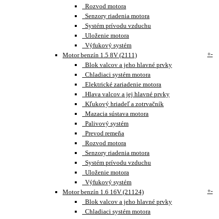
Rozvod motora
Senzory riadenia motora
Systém prívodu vzduchu
Uloženie motora
Výfukový systém
+
-
Motor benzín 1.5 8V (2111)
Blok valcov a jeho hlavné prvky
Chladiaci systém motora
Elektrické zariadenie motora
Hlava valcov a jej hlavné prvky
Kľukový hriadeľ a zotrvačník
Mazacia sústava motora
Palivový systém
Prevod remeňa
Rozvod motora
Senzory riadenia motora
Systém prívodu vzduchu
Uloženie motora
Výfukový systém
+
-
Motor benzín 1.6 16V (21124)
Blok valcov a jeho hlavné prvky
Chladiaci systém motora