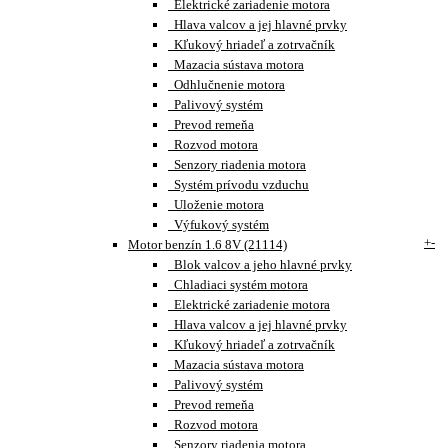
Elektrické zariadenie motora
Hlava valcov a jej hlavné prvky
Kľukový hriadeľ a zotrvačník
Mazacia sústava motora
Odhlučnenie motora
Palivový systém
Prevod remeňa
Rozvod motora
Senzory riadenia motora
Systém prívodu vzduchu
Uloženie motora
Výfukový systém
+
-
Motor benzín 1.6 8V (21114)
Blok valcov a jeho hlavné prvky
Chladiaci systém motora
Elektrické zariadenie motora
Hlava valcov a jej hlavné prvky
Kľukový hriadeľ a zotrvačník
Mazacia sústava motora
Palivový systém
Prevod remeňa
Rozvod motora
Senzory riadenia motora