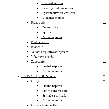
Rozvod motora
Senzory riadenia motora
Systém prívodu vzduchu
Uloženie motora
+
-
Prenos sily
Prevodovka
Spojka
Zadná náprava
Príslušenstvo
Riadenie
Vetrací a vykurovací systém
Výfukový systém
+
-
Zavesenie
Predná náprava
Zadná náprava
+
-
LADA 2108, 2109 Samara
+
-
Brzdy
Predná náprava
Prvky pohonu bŕzd
Spínače a snímače
Zadná náprava
Disky a kryty kolies