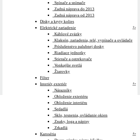
Spínače a snímače
Zadná náprava do 2013
Zadná náprava od 2013
Disky a kryty kolies
+
-
Elektrické zariadenie
Káblové zväzky
Klaksón, zariadenia, relé, vypínače a ovládače
Príslušenstvo palubnej dosky
Riadiace jednotky
Stierače a ostrekovače
Vonkajšie svetlá
Žiarovky
Filter
+
-
Interiér, exteriér
Nárazníky
Obloženie exteriéru
Obloženie interiéru
Sedadlá
Sklo, tesnenia, ovládanie okien
Znaky, loga a nápisy
Zrkadlá
+
-
Karoséria