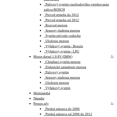
Palivový systém viacbodového vstrekovania
paliva BOSCH
Prevod remeňa do 2012
Prevod remeňa od 2012
Rozvod motora
Senzory riadenia motora
Systém prívodu vzduchu
Uloženie motora
Výfukový systém - Benzín
Výfukový systém - LPG
+
-
Motor diesel 1.9 8V (DHW)
Chladiaci systém motora
Elektrické zariadenie motora
Palivový systém
Senzory riadenia motora
Uloženie motora
Výfukový systém
Multimédiá
Náradie
+
-
Prenos sily
Predná náprava do 2006
Predná náprava od 2006 do 2012