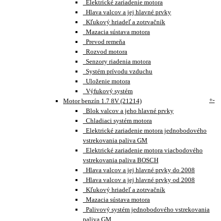
Elektrické zariadenie motora
Hlava valcov a jej hlavné prvky
Kľukový hriadeľ a zotrvačník
Mazacia sústava motora
Prevod remeňa
Rozvod motora
Senzory riadenia motora
Systém prívodu vzduchu
Uloženie motora
Výfukový systém
+
-
Motor benzín 1.7 8V (21214)
Blok valcov a jeho hlavné prvky
Chladiaci systém motora
Elektrické zariadenie motora jednobodového
vstrekovania paliva GM
Elektrické zariadenie motora viacbodového
vstrekovania paliva BOSCH
Hlava valcov a jej hlavné prvky do 2008
Hlava valcov a jej hlavné prvky od 2008
Kľukový hriadeľ a zotrvačník
Mazacia sústava motora
Palivový systém jednobodového vstrekovania
paliva GM