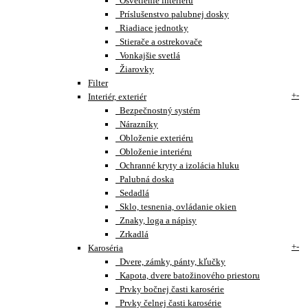
Osvetlenie interiéru
Príslušenstvo palubnej dosky
Riadiace jednotky
Stierače a ostrekovače
Vonkajšie svetlá
Žiarovky
Filter
+
-
Interiér, exteriér
Bezpečnostný systém
Nárazníky
Obloženie exteriéru
Obloženie interiéru
Ochranné kryty a izolácia hluku
Palubná doska
Sedadlá
Sklo, tesnenia, ovládanie okien
Znaky, loga a nápisy
Zrkadlá
+
-
Karoséria
Dvere, zámky, pánty, kľučky
Kapota, dvere batožinového priestoru
Prvky bočnej časti karosérie
Prvky čelnej časti karosérie