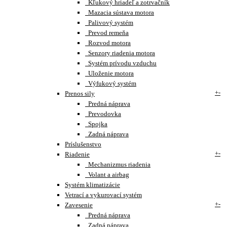
Kľukový hriadeľ a zotrvačník
Mazacia sústava motora
Palivový systém
Prevod remeňa
Rozvod motora
Senzory riadenia motora
Systém prívodu vzduchu
Uloženie motora
Výfukový systém
+
-
Prenos sily
Predná náprava
Prevodovka
Spojka
Zadná náprava
Príslušenstvo
+
-
Riadenie
Mechanizmus riadenia
Volant a airbag
Systém klimatizácie
Vetrací a vykurovací systém
+
-
Zavesenie
Predná náprava
Zadná náprava