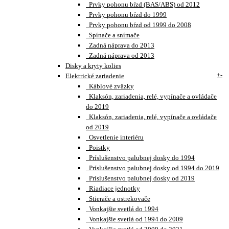
Prvky pohonu bŕzd (BAS/ABS) od 2012
Prvky pohonu bŕzd do 1999
Prvky pohonu bŕzd od 1999 do 2008
Spínače a snímače
Zadná náprava do 2013
Zadná náprava od 2013
Disky a kryty kolies
+
-
Elektrické zariadenie
Káblové zväzky
Klaksón, zariadenia, relé, vypínače a ovládače
do 2019
Klaksón, zariadenia, relé, vypínače a ovládače
od 2019
Osvetlenie interiéru
Poistky
Príslušenstvo palubnej dosky do 1994
Príslušenstvo palubnej dosky od 1994 do 2019
Príslušenstvo palubnej dosky od 2019
Riadiace jednotky
Stierače a ostrekovače
Vonkajšie svetlá do 1994
Vonkajšie svetlá od 1994 do 2009