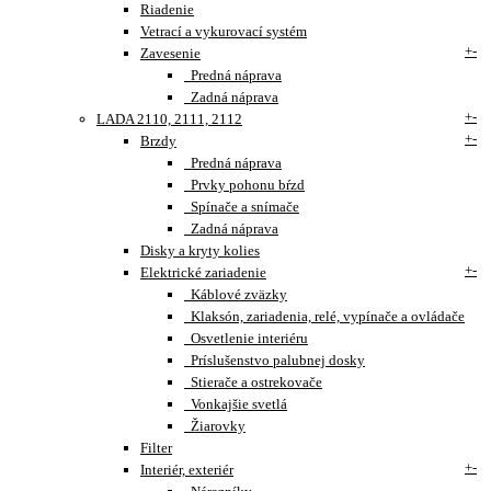
Riadenie
Vetrací a vykurovací systém
+
-
Zavesenie
Predná náprava
Zadná náprava
+
-
LADA 2110, 2111, 2112
+
-
Brzdy
Predná náprava
Prvky pohonu bŕzd
Spínače a snímače
Zadná náprava
Disky a kryty kolies
+
-
Elektrické zariadenie
Káblové zväzky
Klaksón, zariadenia, relé, vypínače a ovládače
Osvetlenie interiéru
Príslušenstvo palubnej dosky
Stierače a ostrekovače
Vonkajšie svetlá
Žiarovky
Filter
+
-
Interiér, exteriér