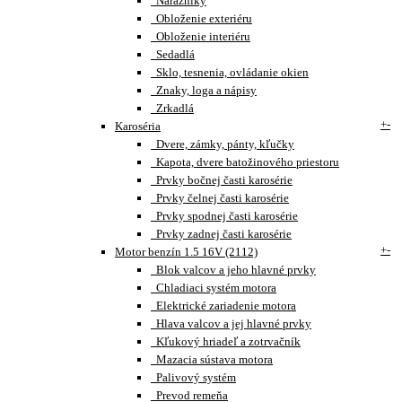
Nárazníky
Obloženie exteriéru
Obloženie interiéru
Sedadlá
Sklo, tesnenia, ovládanie okien
Znaky, loga a nápisy
Zrkadlá
+
-
Karoséria
Dvere, zámky, pánty, kľučky
Kapota, dvere batožinového priestoru
Prvky bočnej časti karosérie
Prvky čelnej časti karosérie
Prvky spodnej časti karosérie
Prvky zadnej časti karosérie
+
-
Motor benzín 1.5 16V (2112)
Blok valcov a jeho hlavné prvky
Chladiaci systém motora
Elektrické zariadenie motora
Hlava valcov a jej hlavné prvky
Kľukový hriadeľ a zotrvačník
Mazacia sústava motora
Palivový systém
Prevod remeňa