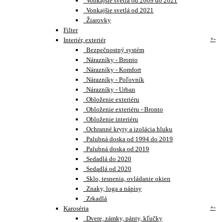
Vonkajšie svetlá od 2009 do 2021
Vonkajšie svetlá od 2021
Žiarovky
Filter
+
-
Interiér, exteriér
Bezpečnostný systém
Nárazníky - Bronto
Nárazníky - Komfort
Nárazníky - Poľovník
Nárazníky - Urban
Obloženie exteriéru
Obloženie exteriéru - Bronto
Obloženie interiéru
Ochranné kryty a izolácia hluku
Palubná doska od 1994 do 2019
Palubná doska od 2019
Sedadlá do 2020
Sedadlá od 2020
Sklo, tesnenia, ovládanie okien
Znaky, loga a nápisy
Zrkadlá
+
-
Karoséria
Dvere, zámky, pánty, kľučky