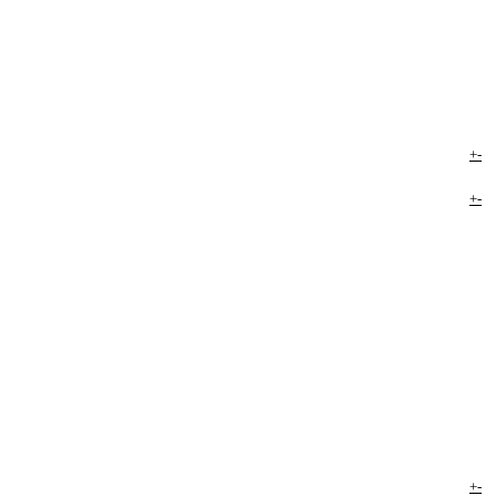
+
-
+
-
+
-