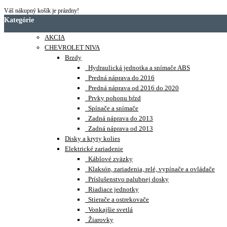
Váš nákupný košík je prázdny!
Kategórie
AKCIA
CHEVROLET NIVA
Brzdy
Hydraulická jednotka a snímače ABS
Predná náprava do 2016
Predná náprava od 2016 do 2020
Prvky pohonu bŕzd
Spínače a snímače
Zadná náprava do 2013
Zadná náprava od 2013
Disky a kryty kolies
Elektrické zariadenie
Káblové zväzky
Klaksón, zariadenia, relé, vypínače a ovládače
Príslušenstvo palubnej dosky
Riadiace jednotky
Stierače a ostrekovače
Vonkajšie svetlá
Žiarovky