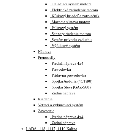
Chladiaci systém motora
Elektrické zariadenie motora
Kľukový hriadeľ a zotrvačník
Mazacia sústava motora
Palivový systém
Senzory riadenia motora
Systém prívodu vzduchu
Výfukový systém
Náprava
Prenos sily
Predná náprava 4x4
Prevodovka
Prídavná prevodovka
Spojka Andoria (4CTi90)
Spojka Steyr (GAZ-560)
Zadná náprava
Riadenie
Vetrací a vykurovací systém
Zavesenie
Predná náprava 4x4
Zadná náprava
LADA 1118, 1117, 1119 Kalina