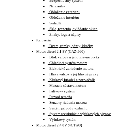
Bezpečnostný systém
Nárazníky
Obloženie exteriéru
Obloženie interiéru
Sedadlá
Sklo, tesnenia, ovládanie okien
Znaky, loga a nápisy
Karoséria
Dvere, zámky, pánty, kľučky
Motor diesel 2.1 8V (GAZ-560)
Blok valcov a jeho hlavné prvky
Chladiaci systém motora
Elektrické zariadenie motora
Hlava valcov a jej hlavné prvky
Kľukový hriadeľ a zotrvačník
Mazacia sústava motora
Palivový systém
Prevod remeňa
Senzory riadenia motora
Systém prívodu vzduchu
Systém recirkulácie výfukových plynov
Výfukový systém
Motor diesel 2.4 8V (4CTi90)