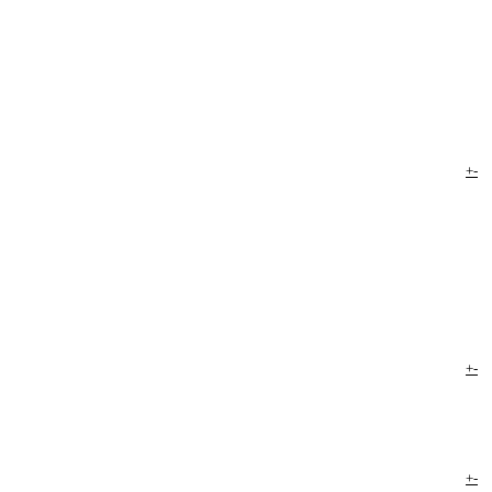
+
-
+
-
+
-