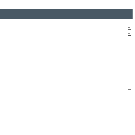
+
-
+
-
+
-