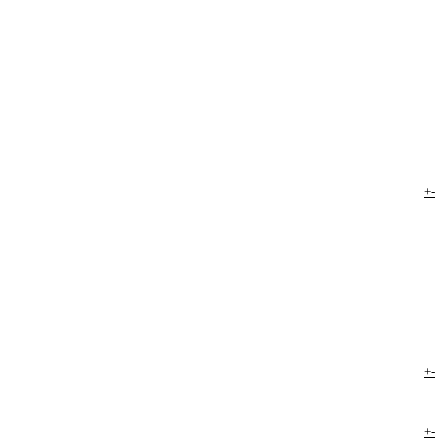
+
-
+
-
+
-