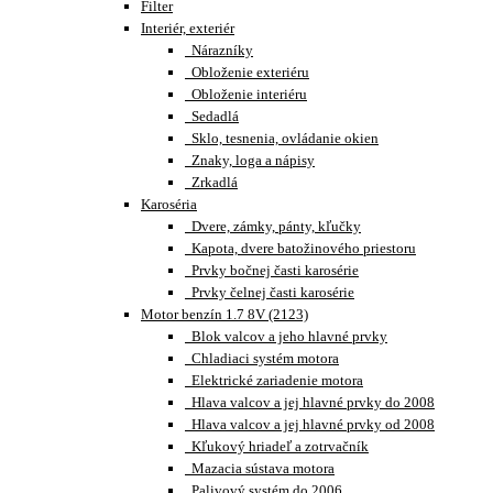
Filter
Interiér, exteriér
Nárazníky
Obloženie exteriéru
Obloženie interiéru
Sedadlá
Sklo, tesnenia, ovládanie okien
Znaky, loga a nápisy
Zrkadlá
Karoséria
Dvere, zámky, pánty, kľučky
Kapota, dvere batožinového priestoru
Prvky bočnej časti karosérie
Prvky čelnej časti karosérie
Motor benzín 1.7 8V (2123)
Blok valcov a jeho hlavné prvky
Chladiaci systém motora
Elektrické zariadenie motora
Hlava valcov a jej hlavné prvky do 2008
Hlava valcov a jej hlavné prvky od 2008
Kľukový hriadeľ a zotrvačník
Mazacia sústava motora
Palivový systém do 2006