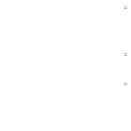
+
-
+
-
+
-