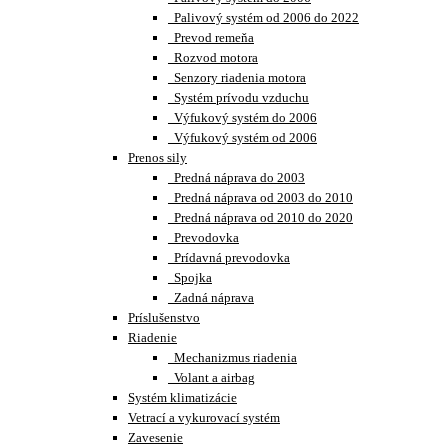
Palivový systém od 2006 do 2022
Prevod remeňa
Rozvod motora
Senzory riadenia motora
Systém prívodu vzduchu
Výfukový systém do 2006
Výfukový systém od 2006
Prenos sily
Predná náprava do 2003
Predná náprava od 2003 do 2010
Predná náprava od 2010 do 2020
Prevodovka
Prídavná prevodovka
Spojka
Zadná náprava
Príslušenstvo
Riadenie
Mechanizmus riadenia
Volant a airbag
Systém klimatizácie
Vetrací a vykurovací systém
Zavesenie