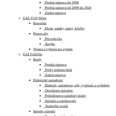
Predná náprava do 2009
Predná náprava od 2009 do 2020
Zadná náprava
GAZ 3110 Volga
Karoséria
Dvere, zámky, pánty, kľučky
Prenos sily
Prevodovka
Spojka
Vetrací a vykurovací systém
GAZ GAZelle
Brzdy
Predná náprava
Prvky pohonu bŕzd
Zadná náprava
Elektrické zariadenie
Klaksón, zariadenia, relé, vypínače a ovládače
Osvetlenie interiéru
Príslušenstvo palubnej dosky
Stierače a ostrekovače
Vonkajšie svetlá
Interiér, exteriér