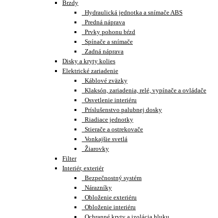
Brzdy
Hydraulická jednotka a snímače ABS
Predná náprava
Prvky pohonu bŕzd
Spínače a snímače
Zadná náprava
Disky a kryty kolies
Elektrické zariadenie
Káblové zväzky
Klaksón, zariadenia, relé, vypínače a ovládače
Osvetlenie interiéru
Príslušenstvo palubnej dosky
Riadiace jednotky
Stierače a ostrekovače
Vonkajšie svetlá
Žiarovky
Filter
Interiér, exteriér
Bezpečnostný systém
Nárazníky
Obloženie exteriéru
Obloženie interiéru
Ochranné kryty a izolácia hluku