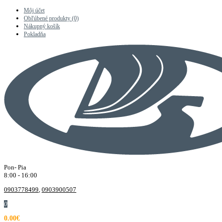
Môj účet
Obľúbené produkty (0)
Nákupný košík
Pokladňa
Pon- Pia
8:00 - 16:00
0903778499
,
0903900507
0
0.00€