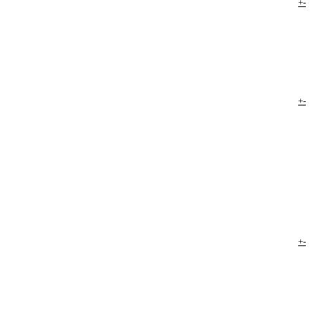
+
-
+
-
+
-