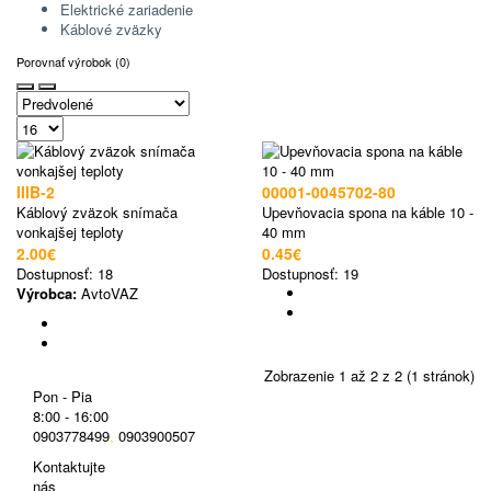
Elektrické zariadenie
Káblové zväzky
Porovnať výrobok (0)
IIIB-2
00001-0045702-80
Káblový zväzok snímača
Upevňovacia spona na káble 10 -
vonkajšej teploty
40 mm
2.00€
0.45€
Dostupnosť:
18
Dostupnosť:
19
Výrobca:
AvtoVAZ
Zobrazenie 1 až 2 z 2 (1 stránok)
Pon - Pia
8:00 - 16:00
0903778499
,
0903900507
Kontaktujte
nás