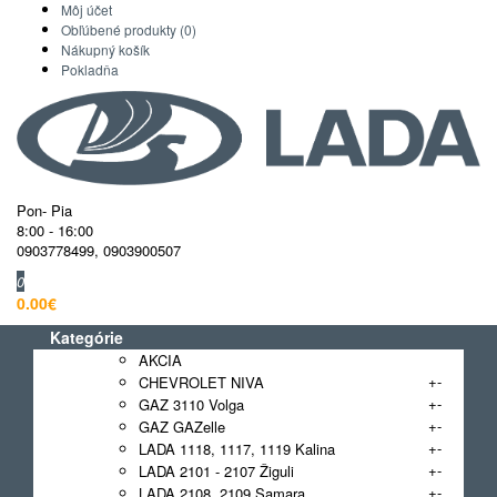
Môj účet
Obľúbené produkty (0)
Nákupný košík
Pokladňa
Pon- Pia
8:00 - 16:00
0903778499
,
0903900507
0
0.00€
Kategórie
AKCIA
+
-
CHEVROLET NIVA
+
-
GAZ 3110 Volga
+
-
GAZ GAZelle
+
-
LADA 1118, 1117, 1119 Kalina
+
-
LADA 2101 - 2107 Žiguli
+
-
LADA 2108, 2109 Samara