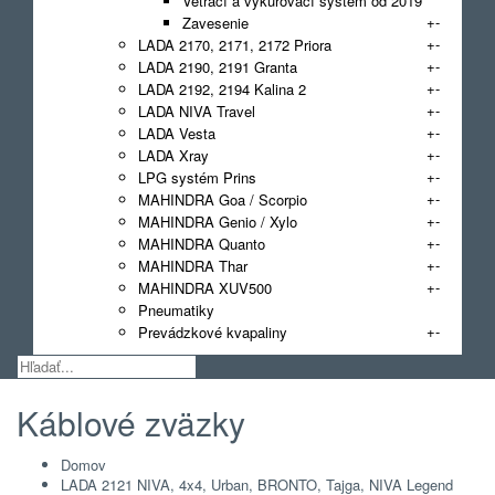
Vetrací a vykurovací systém od 2019
+
-
Zavesenie
+
-
LADA 2170, 2171, 2172 Priora
+
-
LADA 2190, 2191 Granta
+
-
LADA 2192, 2194 Kalina 2
+
-
LADA NIVA Travel
+
-
LADA Vesta
+
-
LADA Xray
+
-
LPG systém Prins
+
-
MAHINDRA Goa / Scorpio
+
-
MAHINDRA Genio / Xylo
+
-
MAHINDRA Quanto
+
-
MAHINDRA Thar
+
-
MAHINDRA XUV500
Pneumatiky
+
-
Prevádzkové kvapaliny
Káblové zväzky
Domov
LADA 2121 NIVA, 4x4, Urban, BRONTO, Tajga, NIVA Legend