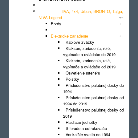
+
-
LADA 2110, 2111, 2112
LADA 2121 NIVA, 4x4, Urban, BRONTO, Tajga,
+
-
NIVA Legend
+
-
Brzdy
Disky a kryty kolies
+
-
Elektrické zariadenie
Káblové zväzky
Klaksón, zariadenia, relé,
vypínače a ovládače do 2019
Klaksón, zariadenia, relé,
vypínače a ovládače od 2019
Osvetlenie interiéru
Poistky
Príslušenstvo palubnej dosky do
1994
Príslušenstvo palubnej dosky od
1994 do 2019
Príslušenstvo palubnej dosky od
2019
Riadiace jednotky
Stierače a ostrekovače
Vonkajšie svetlá do 1994