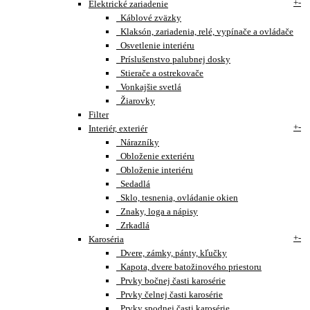
+
-
Elektrické zariadenie
Káblové zväzky
Klaksón, zariadenia, relé, vypínače a ovládače
Osvetlenie interiéru
Príslušenstvo palubnej dosky
Stierače a ostrekovače
Vonkajšie svetlá
Žiarovky
Filter
+
-
Interiér, exteriér
Nárazníky
Obloženie exteriéru
Obloženie interiéru
Sedadlá
Sklo, tesnenia, ovládanie okien
Znaky, loga a nápisy
Zrkadlá
+
-
Karoséria
Dvere, zámky, pánty, kľučky
Kapota, dvere batožinového priestoru
Prvky bočnej časti karosérie
Prvky čelnej časti karosérie
Prvky spodnej časti karosérie