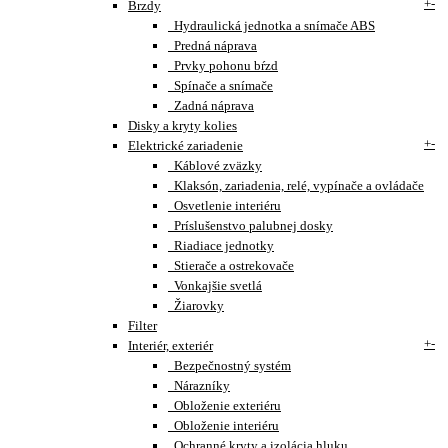
+
-
Brzdy
Hydraulická jednotka a snímače ABS
Predná náprava
Prvky pohonu bŕzd
Spínače a snímače
Zadná náprava
Disky a kryty kolies
+
-
Elektrické zariadenie
Káblové zväzky
Klaksón, zariadenia, relé, vypínače a ovládače
Osvetlenie interiéru
Príslušenstvo palubnej dosky
Riadiace jednotky
Stierače a ostrekovače
Vonkajšie svetlá
Žiarovky
Filter
+
-
Interiér, exteriér
Bezpečnostný systém
Nárazníky
Obloženie exteriéru
Obloženie interiéru
Ochranné kryty a izolácia hluku