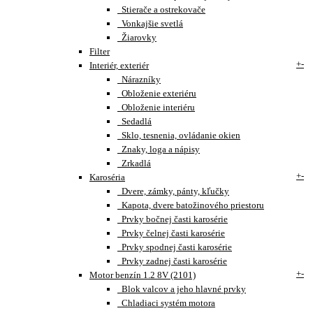
Stierače a ostrekovače
Vonkajšie svetlá
Žiarovky
Filter
+
-
Interiér, exteriér
Nárazníky
Obloženie exteriéru
Obloženie interiéru
Sedadlá
Sklo, tesnenia, ovládanie okien
Znaky, loga a nápisy
Zrkadlá
+
-
Karoséria
Dvere, zámky, pánty, kľučky
Kapota, dvere batožinového priestoru
Prvky bočnej časti karosérie
Prvky čelnej časti karosérie
Prvky spodnej časti karosérie
Prvky zadnej časti karosérie
+
-
Motor benzín 1.2 8V (2101)
Blok valcov a jeho hlavné prvky
Chladiaci systém motora