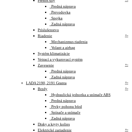
Prenos sily
Predná náprava
Prevodovka
Spojka
Zadná náprava
Príslušenstvo
+
-
Riadenie
Mechanizmus riadenia
Volant a airbag
Systém klimatizácie
Vetrací a vykurovací systém
+
-
Zavesenie
Predná náprava
Zadná náprava
+
-
LADA 2190, 2191 Granta
+
-
Brzdy
Hydraulická jednotka a snímače ABS
Predná náprava
Prvky pohonu bŕzd
Spínače a snímače
Zadná náprava
Disky a kryty kolies
+
-
Elektrické zariadenie