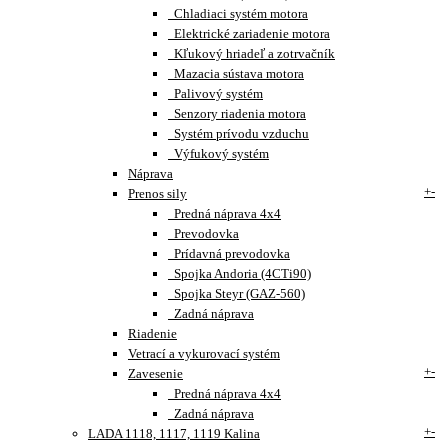
Chladiaci systém motora
Elektrické zariadenie motora
Kľukový hriadeľ a zotrvačník
Mazacia sústava motora
Palivový systém
Senzory riadenia motora
Systém prívodu vzduchu
Výfukový systém
Náprava
+
-
Prenos sily
Predná náprava 4x4
Prevodovka
Prídavná prevodovka
Spojka Andoria (4CTi90)
Spojka Steyr (GAZ-560)
Zadná náprava
Riadenie
Vetrací a vykurovací systém
+
-
Zavesenie
Predná náprava 4x4
Zadná náprava
+
-
LADA 1118, 1117, 1119 Kalina