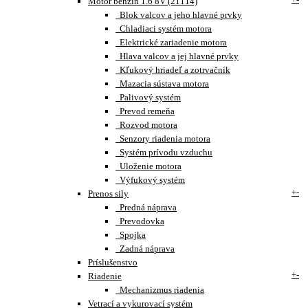
Motor benzín 1.6 8V (21114)
Blok valcov a jeho hlavné prvky
Chladiaci systém motora
Elektrické zariadenie motora
Hlava valcov a jej hlavné prvky
Kľukový hriadeľ a zotrvačník
Mazacia sústava motora
Palivový systém
Prevod remeňa
Rozvod motora
Senzory riadenia motora
Systém prívodu vzduchu
Uloženie motora
Výfukový systém
+
-
Prenos sily
Predná náprava
Prevodovka
Spojka
Zadná náprava
Príslušenstvo
+
-
Riadenie
Mechanizmus riadenia
Vetrací a vykurovací systém