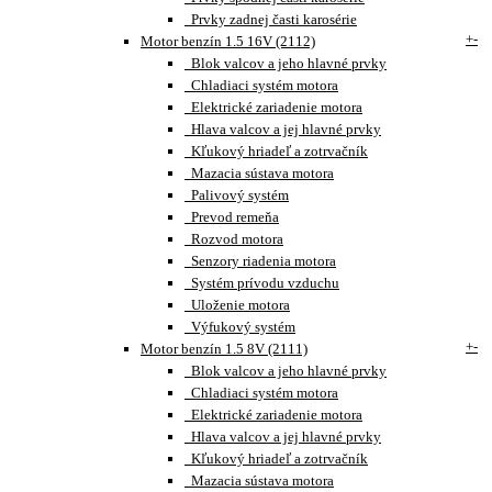
Prvky zadnej časti karosérie
+
-
Motor benzín 1.5 16V (2112)
Blok valcov a jeho hlavné prvky
Chladiaci systém motora
Elektrické zariadenie motora
Hlava valcov a jej hlavné prvky
Kľukový hriadeľ a zotrvačník
Mazacia sústava motora
Palivový systém
Prevod remeňa
Rozvod motora
Senzory riadenia motora
Systém prívodu vzduchu
Uloženie motora
Výfukový systém
+
-
Motor benzín 1.5 8V (2111)
Blok valcov a jeho hlavné prvky
Chladiaci systém motora
Elektrické zariadenie motora
Hlava valcov a jej hlavné prvky
Kľukový hriadeľ a zotrvačník
Mazacia sústava motora