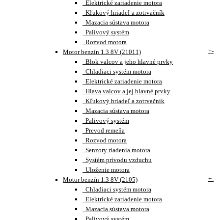
Elektrické zariadenie motora
Kľukový hriadeľ a zotrvačník
Mazacia sústava motora
Palivový systém
Rozvod motora
+
-
Motor benzín 1.3 8V (21011)
Blok valcov a jeho hlavné prvky
Chladiaci systém motora
Elektrické zariadenie motora
Hlava valcov a jej hlavné prvky
Kľukový hriadeľ a zotrvačník
Mazacia sústava motora
Palivový systém
Prevod remeňa
Rozvod motora
Senzory riadenia motora
Systém prívodu vzduchu
Uloženie motora
+
-
Motor benzín 1.3 8V (2105)
Chladiaci systém motora
Elektrické zariadenie motora
Mazacia sústava motora
Palivový systém