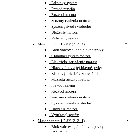
Palivový systém
Prevod remeňa
Rozvod motora
Senzory riadenia motora
Systém prívodu vzduchu
Uloženie motora
Výfukový systém
+
-
Motor benzín 1.7 8V (21213)
Blok valcov a jeho hlavné prvky
Chladiaci systém motora
Elektrické zariadenie motora
Hlava valcov a jej hlavné prvky
Kľukový hriadeľ a zotrvačník
Mazacia sústava motora
Prevod remeňa
Rozvod motora
Senzory riadenia motora
Systém prívodu vzduchu
Uloženie motora
Výfukový systém
+
-
Motor benzín 1.7 8V (21214)
Blok valcov a jeho hlavné prvky