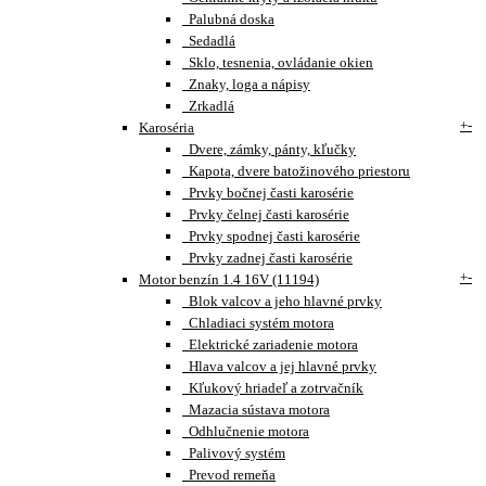
Palubná doska
Sedadlá
Sklo, tesnenia, ovládanie okien
Znaky, loga a nápisy
Zrkadlá
+
-
Karoséria
Dvere, zámky, pánty, kľučky
Kapota, dvere batožinového priestoru
Prvky bočnej časti karosérie
Prvky čelnej časti karosérie
Prvky spodnej časti karosérie
Prvky zadnej časti karosérie
+
-
Motor benzín 1.4 16V (11194)
Blok valcov a jeho hlavné prvky
Chladiaci systém motora
Elektrické zariadenie motora
Hlava valcov a jej hlavné prvky
Kľukový hriadeľ a zotrvačník
Mazacia sústava motora
Odhlučnenie motora
Palivový systém
Prevod remeňa