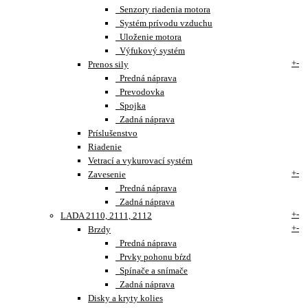
Senzory riadenia motora
Systém prívodu vzduchu
Uloženie motora
Výfukový systém
+
-
Prenos sily
Predná náprava
Prevodovka
Spojka
Zadná náprava
Príslušenstvo
Riadenie
Vetrací a vykurovací systém
+
-
Zavesenie
Predná náprava
Zadná náprava
+
-
LADA 2110, 2111, 2112
+
-
Brzdy
Predná náprava
Prvky pohonu bŕzd
Spínače a snímače
Zadná náprava
Disky a kryty kolies