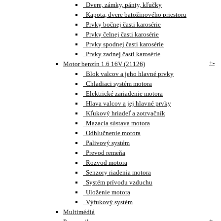
Dvere, zámky, pánty, kľučky
Kapota, dvere batožinového priestoru
Prvky bočnej časti karosérie
Prvky čelnej časti karosérie
Prvky spodnej časti karosérie
Prvky zadnej časti karosérie
+
-
Motor benzín 1.6 16V (21126)
Blok valcov a jeho hlavné prvky
Chladiaci systém motora
Elektrické zariadenie motora
Hlava valcov a jej hlavné prvky
Kľukový hriadeľ a zotrvačník
Mazacia sústava motora
Odhlučnenie motora
Palivový systém
Prevod remeňa
Rozvod motora
Senzory riadenia motora
Systém prívodu vzduchu
Uloženie motora
Výfukový systém
Multimédiá
+
-