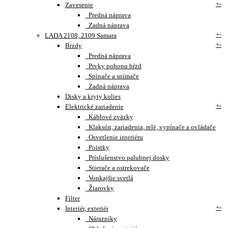
+
-
Zavesenie
Predná náprava
Zadná náprava
+
-
LADA 2108, 2109 Samara
+
-
Brzdy
Predná náprava
Prvky pohonu bŕzd
Spínače a snímače
Zadná náprava
Disky a kryty kolies
+
-
Elektrické zariadenie
Káblové zväzky
Klaksón, zariadenia, relé, vypínače a ovládače
Osvetlenie interiéru
Poistky
Príslušenstvo palubnej dosky
Stierače a ostrekovače
Vonkajšie svetlá
Žiarovky
Filter
+
-
Interiér, exteriér
Nárazníky