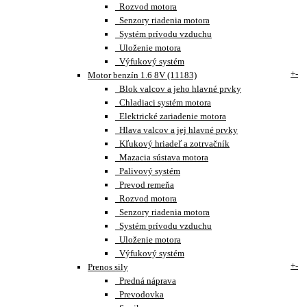
Rozvod motora
Senzory riadenia motora
Systém prívodu vzduchu
Uloženie motora
Výfukový systém
+
-
Motor benzín 1.6 8V (11183)
Blok valcov a jeho hlavné prvky
Chladiaci systém motora
Elektrické zariadenie motora
Hlava valcov a jej hlavné prvky
Kľukový hriadeľ a zotrvačník
Mazacia sústava motora
Palivový systém
Prevod remeňa
Rozvod motora
Senzory riadenia motora
Systém prívodu vzduchu
Uloženie motora
Výfukový systém
+
-
Prenos sily
Predná náprava
Prevodovka