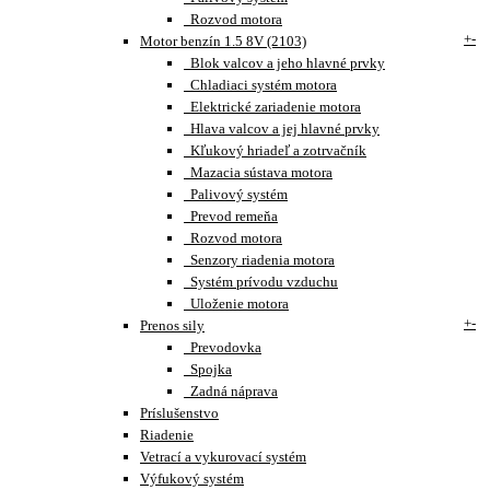
Rozvod motora
+
-
Motor benzín 1.5 8V (2103)
Blok valcov a jeho hlavné prvky
Chladiaci systém motora
Elektrické zariadenie motora
Hlava valcov a jej hlavné prvky
Kľukový hriadeľ a zotrvačník
Mazacia sústava motora
Palivový systém
Prevod remeňa
Rozvod motora
Senzory riadenia motora
Systém prívodu vzduchu
Uloženie motora
+
-
Prenos sily
Prevodovka
Spojka
Zadná náprava
Príslušenstvo
Riadenie
Vetrací a vykurovací systém
Výfukový systém