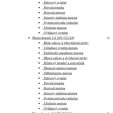
Palivový systém
Prevod remeňa
Rozvod motora
Senzory riadenia motora
Systém prívodu vzduchu
Uloženie motora
Výfukový systém
+
-
Motor benzín 1.6 16V (21124)
Blok valcov a jeho hlavné prvky
Chladiaci systém motora
Elektrické zariadenie motora
Hlava valcov a jej hlavné prvky
Kľukový hriadeľ a zotrvačník
Mazacia sústava motora
Odhlučnenie motora
Palivový systém
Prevod remeňa
Rozvod motora
Senzory riadenia motora
Systém prívodu vzduchu
Uloženie motora
Výfukový systém
+
-