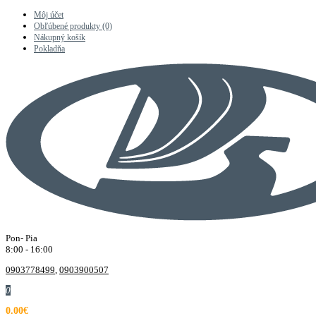
Môj účet
Obľúbené produkty (0)
Nákupný košík
Pokladňa
Pon- Pia
8:00 - 16:00
0903778499
,
0903900507
0
0.00€