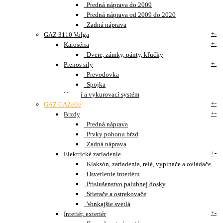
Predná náprava do 2009
Predná náprava od 2009 do 2020
Zadná náprava
+
-
GAZ 3110 Volga
+
-
Karoséria
Dvere, zámky, pánty, kľučky
+
-
Prenos sily
Prevodovka
Spojka
Vetrací a vykurovací systém
+
-
GAZ GAZelle
+
-
Brzdy
Predná náprava
Prvky pohonu bŕzd
Zadná náprava
+
-
Elektrické zariadenie
Klaksón, zariadenia, relé, vypínače a ovládače
Osvetlenie interiéru
Príslušenstvo palubnej dosky
Stierače a ostrekovače
Vonkajšie svetlá
+
-
Interiér, exteriér