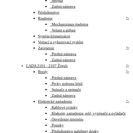
Spojka
Zadná náprava
Príslušenstvo
+
-
Riadenie
Mechanizmus riadenia
Volant a airbag
Systém klimatizácie
Vetrací a vykurovací systém
+
-
Zavesenie
Predná náprava
Zadná náprava
+
-
LADA 2101 - 2107 Žiguli
+
-
Brzdy
Predná náprava
Prvky pohonu bŕzd
Spínače a snímače
Zadná náprava
+
-
Elektrické zariadenie
Káblové zväzky
Klaksón, zariadenia, relé, vypínače a ovládače
Osvetlenie interiéru
Poistky
Príslušenstvo palubnej dosky