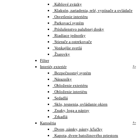
Káblové zväzky
Klaksón, zariadenia, relé, vypínače a ovládače
Osvetlenie interiéru
Parkovací systém
Príslušenstvo palubnej dosky
Riadiace jednotky
Stierače a ostrekovače
Vonkajšie svetlá
Žiarovky
Filter
+
-
Interiér, exteriér
Bezpečnostný systém
Nárazníky
Obloženie exteriéru
Obloženie interiéru
Sedadlá
Sklo, tesnenia, ovládanie okien
Znaky, loga a nápisy
Zrkadlá
+
-
Karoséria
Dvere, zámky, pánty, kľučky
Kapota, dvere batožinového priestoru