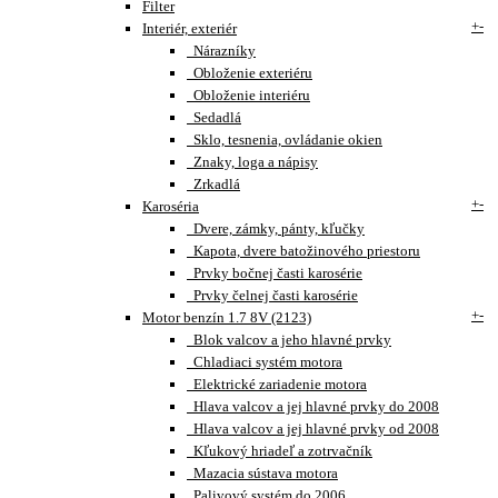
Filter
+
-
Interiér, exteriér
Nárazníky
Obloženie exteriéru
Obloženie interiéru
Sedadlá
Sklo, tesnenia, ovládanie okien
Znaky, loga a nápisy
Zrkadlá
+
-
Karoséria
Dvere, zámky, pánty, kľučky
Kapota, dvere batožinového priestoru
Prvky bočnej časti karosérie
Prvky čelnej časti karosérie
+
-
Motor benzín 1.7 8V (2123)
Blok valcov a jeho hlavné prvky
Chladiaci systém motora
Elektrické zariadenie motora
Hlava valcov a jej hlavné prvky do 2008
Hlava valcov a jej hlavné prvky od 2008
Kľukový hriadeľ a zotrvačník
Mazacia sústava motora
Palivový systém do 2006