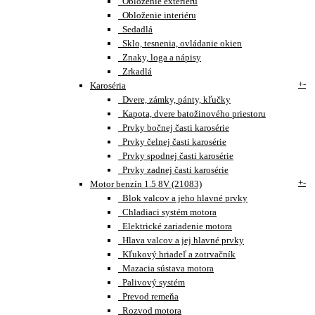
Obloženie exteriéru
Obloženie interiéru
Sedadlá
Sklo, tesnenia, ovládanie okien
Znaky, loga a nápisy
Zrkadlá
+
-
Karoséria
Dvere, zámky, pánty, kľučky
Kapota, dvere batožinového priestoru
Prvky bočnej časti karosérie
Prvky čelnej časti karosérie
Prvky spodnej časti karosérie
Prvky zadnej časti karosérie
+
-
Motor benzín 1.5 8V (21083)
Blok valcov a jeho hlavné prvky
Chladiaci systém motora
Elektrické zariadenie motora
Hlava valcov a jej hlavné prvky
Kľukový hriadeľ a zotrvačník
Mazacia sústava motora
Palivový systém
Prevod remeňa
Rozvod motora