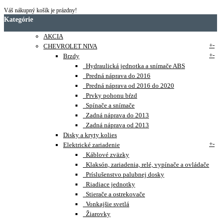
Váš nákupný košík je prázdny!
Kategórie
AKCIA
+
-
CHEVROLET NIVA
+
-
Brzdy
Hydraulická jednotka a snímače ABS
Predná náprava do 2016
Predná náprava od 2016 do 2020
Prvky pohonu bŕzd
Spínače a snímače
Zadná náprava do 2013
Zadná náprava od 2013
Disky a kryty kolies
+
-
Elektrické zariadenie
Káblové zväzky
Klaksón, zariadenia, relé, vypínače a ovládače
Príslušenstvo palubnej dosky
Riadiace jednotky
Stierače a ostrekovače
Vonkajšie svetlá
Žiarovky