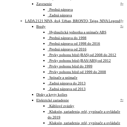
+
-
Zavesenie
Predná náprava
Zadná náprava
+
-
LADA 2121 NIVA, 4x4, Urban, BRONTO, Tajga, NIVA Legend
+
-
Brzdy
Hydraulická jednotka a snímače ABS
Predná náprava do 1998
Predná náprava od 1998 do 2016
Predná náprava od 2016
Prvky pohonu bŕzd (BAS) od 2008 do 2012
Prvky pohonu bŕzd (BAS/ABS) od 2012
Prvky pohonu bŕzd do 1999
Prvky pohonu bŕzd od 1999 do 2008
Spínače a snímače
Zadná náprava do 2013
Zadná náprava od 2013
Disky a kryty kolies
+
-
Elektrické zariadenie
Káblové zväzky
Klaksón, zariadenia, relé, vypínače a ovládače
do 2019
Klaksón, zariadenia, relé, vypínače a ovládače