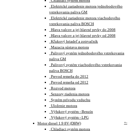
Chladiaci systém motora
Elektrické zariadenie motora jednobodového
vstrekovania paliva GM
Elektrické zariadenie motora viacbodového
vstrekovania paliva BOSCH
Hlava valcov a jej hlavné prvky do 2008
Hlava valcov a jej hlavné prvky od 2008
Kľukový hriadeľ a zotrvačník
Mazacia sústava motora
Palivový systém jednobodového vstrekovania
paliva GM
Palivový systém viacbodového vstrekovania
paliva BOSCH
Prevod remeňa do 2012
Prevod remeňa od 2012
Rozvod motora
Senzory riadenia motora
Systém prívodu vzduchu
Uloženie motora
Výfukový systém - Benzín
Výfukový systém - LPG
+
-
Motor diesel 1.9 8V (DHW)
Chladiaci systém motora