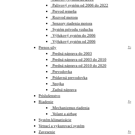
Palivový systém od 2006 do 2022
Prevod remeňa
Rozvod motora
Senzory riadenia motora
Systém prívodu vzduchu
Výfukový systém do 2006
Výfukový systém od 2006
+
-
Prenos sily
Predná náprava do 2003
Predná náprava od 2003 do 2010
Predná náprava od 2010 do 2020
Prevodovka
Prídavná prevodovka
Spojka
Zadná náprava
Príslušenstvo
+
-
Riadenie
Mechanizmus riadenia
Volant a airbag
Systém klimatizácie
Vetrací a vykurovací systém
+
-
Zavesenie