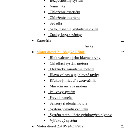
Bezpečnostný systém
Nárazníky
Obloženie exteriéru
Obloženie interiéru
Sedadlá
Sklo, tesnenia, ovládanie okien
Znaky, loga a nápisy
+
-
Karoséria
Dvere, zámky, pánty, kľučky
+
-
Motor diesel 2.1 8V (GAZ-560)
Blok valcov a jeho hlavné prvky
Chladiaci systém motora
Elektrické zariadenie motora
Hlava valcov a jej hlavné prvky
Kľukový hriadeľ a zotrvačník
Mazacia sústava motora
Palivový systém
Prevod remeňa
Senzory riadenia motora
Systém prívodu vzduchu
Systém recirkulácie výfukových plynov
Výfukový systém
+
-
Motor diesel 2.4 8V (4CTi90)