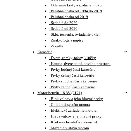
Ochranné kryty a izolácia hluku
Palubná doska od 1994 do 2019
Palubná doska od 2019
Sedadlá do 2020
Sedadlá od 2020
Sklo, tesnenia, ovládanie okien
Znaky, loga a nápisy
Zrkadlá
+
-
Karoséria
Dvere, zámky, pánty, kľučky
Kapota, dvere batožinového priestoru
Prvky bočnej časti karosérie
Prvky čelnej časti karosérie
Prvky spodnej časti karosérie
Prvky zadnej časti karosérie
+
-
Motor benzín 1.6 8V (2121)
Blok valcov a jeho hlavné prvky
Chladiaci systém motora
Elektrické zariadenie motora
Hlava valcov a jej hlavné prvky
Kľukový hriadeľ a zotrvačník
Mazacia sústava motora