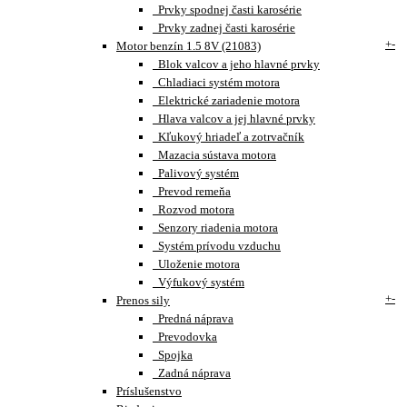
Prvky spodnej časti karosérie
Prvky zadnej časti karosérie
+
-
Motor benzín 1.5 8V (21083)
Blok valcov a jeho hlavné prvky
Chladiaci systém motora
Elektrické zariadenie motora
Hlava valcov a jej hlavné prvky
Kľukový hriadeľ a zotrvačník
Mazacia sústava motora
Palivový systém
Prevod remeňa
Rozvod motora
Senzory riadenia motora
Systém prívodu vzduchu
Uloženie motora
Výfukový systém
+
-
Prenos sily
Predná náprava
Prevodovka
Spojka
Zadná náprava
Príslušenstvo