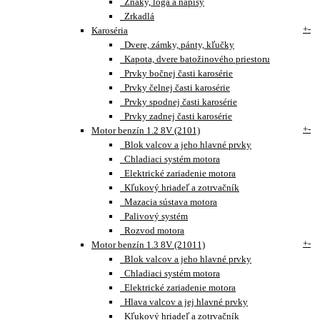
Znaky, loga a nápisy
Zrkadlá
+
-
Karoséria
Dvere, zámky, pánty, kľučky
Kapota, dvere batožinového priestoru
Prvky bočnej časti karosérie
Prvky čelnej časti karosérie
Prvky spodnej časti karosérie
Prvky zadnej časti karosérie
+
-
Motor benzín 1.2 8V (2101)
Blok valcov a jeho hlavné prvky
Chladiaci systém motora
Elektrické zariadenie motora
Kľukový hriadeľ a zotrvačník
Mazacia sústava motora
Palivový systém
Rozvod motora
+
-
Motor benzín 1.3 8V (21011)
Blok valcov a jeho hlavné prvky
Chladiaci systém motora
Elektrické zariadenie motora
Hlava valcov a jej hlavné prvky
Kľukový hriadeľ a zotrvačník