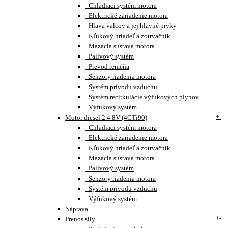
Chladiaci systém motora
Elektrické zariadenie motora
Hlava valcov a jej hlavné prvky
Kľukový hriadeľ a zotrvačník
Mazacia sústava motora
Palivový systém
Prevod remeňa
Senzory riadenia motora
Systém prívodu vzduchu
Systém recirkulácie výfukových plynov
Výfukový systém
+
-
Motor diesel 2.4 8V (4CTi90)
Chladiaci systém motora
Elektrické zariadenie motora
Kľukový hriadeľ a zotrvačník
Mazacia sústava motora
Palivový systém
Senzory riadenia motora
Systém prívodu vzduchu
Výfukový systém
Náprava
+
-
Prenos sily