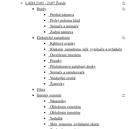
+
-
LADA 2101 - 2107 Žiguli
+
-
Brzdy
Predná náprava
Prvky pohonu bŕzd
Spínače a snímače
Zadná náprava
+
-
Elektrické zariadenie
Káblové zväzky
Klaksón, zariadenia, relé, vypínače a ovládače
Osvetlenie interiéru
Poistky
Príslušenstvo palubnej dosky
Stierače a ostrekovače
Vonkajšie svetlá
Žiarovky
Filter
+
-
Interiér, exteriér
Nárazníky
Obloženie exteriéru
Obloženie interiéru
Sedadlá
Sklo, tesnenia, ovládanie okien