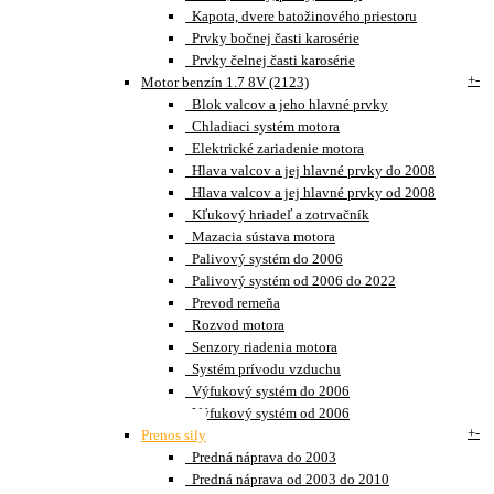
Kapota, dvere batožinového priestoru
Prvky bočnej časti karosérie
Prvky čelnej časti karosérie
+
-
Motor benzín 1.7 8V (2123)
Blok valcov a jeho hlavné prvky
Chladiaci systém motora
Elektrické zariadenie motora
Hlava valcov a jej hlavné prvky do 2008
Hlava valcov a jej hlavné prvky od 2008
Kľukový hriadeľ a zotrvačník
Mazacia sústava motora
Palivový systém do 2006
Palivový systém od 2006 do 2022
Prevod remeňa
Rozvod motora
Senzory riadenia motora
Systém prívodu vzduchu
Výfukový systém do 2006
Výfukový systém od 2006
+
-
Prenos sily
Predná náprava do 2003
Predná náprava od 2003 do 2010