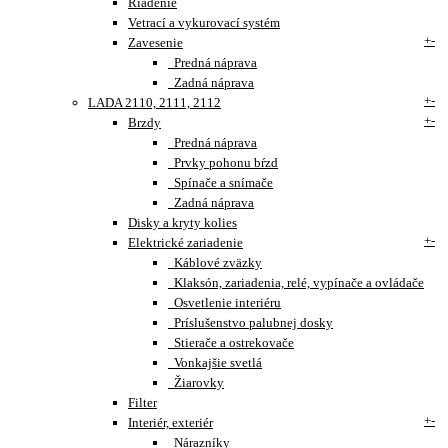
Riadenie
Vetrací a vykurovací systém
+
-
Zavesenie
Predná náprava
Zadná náprava
+
-
LADA 2110, 2111, 2112
+
-
Brzdy
Predná náprava
Prvky pohonu bŕzd
Spínače a snímače
Zadná náprava
Disky a kryty kolies
+
-
Elektrické zariadenie
Káblové zväzky
Klaksón, zariadenia, relé, vypínače a ovládače
Osvetlenie interiéru
Príslušenstvo palubnej dosky
Stierače a ostrekovače
Vonkajšie svetlá
Žiarovky
Filter
+
-
Interiér, exteriér
Nárazníky