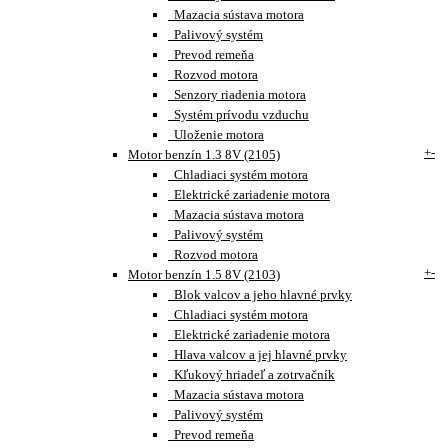
Mazacia sústava motora
Palivový systém
Prevod remeňa
Rozvod motora
Senzory riadenia motora
Systém prívodu vzduchu
Uloženie motora
+
-
Motor benzín 1.3 8V (2105)
Chladiaci systém motora
Elektrické zariadenie motora
Mazacia sústava motora
Palivový systém
Rozvod motora
+
-
Motor benzín 1.5 8V (2103)
Blok valcov a jeho hlavné prvky
Chladiaci systém motora
Elektrické zariadenie motora
Hlava valcov a jej hlavné prvky
Kľukový hriadeľ a zotrvačník
Mazacia sústava motora
Palivový systém
Prevod remeňa