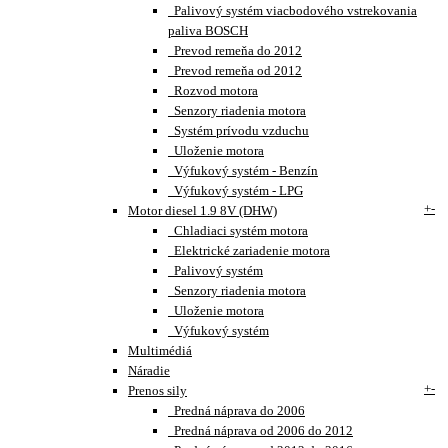
Palivový systém viacbodového vstrekovania
paliva BOSCH
Prevod remeňa do 2012
Prevod remeňa od 2012
Rozvod motora
Senzory riadenia motora
Systém prívodu vzduchu
Uloženie motora
Výfukový systém - Benzín
Výfukový systém - LPG
+
-
Motor diesel 1.9 8V (DHW)
Chladiaci systém motora
Elektrické zariadenie motora
Palivový systém
Senzory riadenia motora
Uloženie motora
Výfukový systém
Multimédiá
Náradie
+
-
Prenos sily
Predná náprava do 2006
Predná náprava od 2006 do 2012