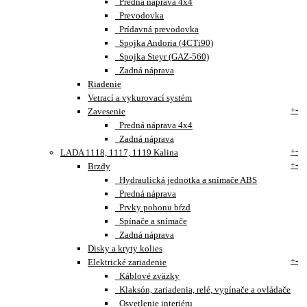
Predná náprava 4x4
Prevodovka
Prídavná prevodovka
Spojka Andoria (4CTi90)
Spojka Steyr (GAZ-560)
Zadná náprava
Riadenie
Vetrací a vykurovací systém
+
-
Zavesenie
Predná náprava 4x4
Zadná náprava
+
-
LADA 1118, 1117, 1119 Kalina
+
-
Brzdy
Hydraulická jednotka a snímače ABS
Predná náprava
Prvky pohonu bŕzd
Spínače a snímače
Zadná náprava
Disky a kryty kolies
+
-
Elektrické zariadenie
Káblové zväzky
Klaksón, zariadenia, relé, vypínače a ovládače
Osvetlenie interiéru