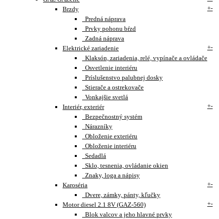
+
-
Brzdy
Predná náprava
Prvky pohonu bŕzd
Zadná náprava
+
-
Elektrické zariadenie
Klaksón, zariadenia, relé, vypínače a ovládače
Osvetlenie interiéru
Príslušenstvo palubnej dosky
Stierače a ostrekovače
Vonkajšie svetlá
+
-
Interiér, exteriér
Bezpečnostný systém
Nárazníky
Obloženie exteriéru
Obloženie interiéru
Sedadlá
Sklo, tesnenia, ovládanie okien
Znaky, loga a nápisy
+
-
Karoséria
Dvere, zámky, pánty, kľučky
+
-
Motor diesel 2.1 8V (GAZ-560)
Blok valcov a jeho hlavné prvky