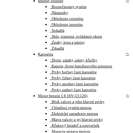
+
-
Interiér, exteriér
Bezpečnostný systém
Nárazníky
Obloženie exteriéru
Obloženie interiéru
Sedadlá
Sklo, tesnenia, ovládanie okien
Znaky, loga a nápisy
Zrkadlá
+
-
Karoséria
Dvere, zámky, pánty, kľučky
Kapota, dvere batožinového priestoru
Prvky bočnej časti karosérie
Prvky čelnej časti karosérie
Prvky spodnej časti karosérie
Prvky zadnej časti karosérie
+
-
Motor benzín 1.6 16V (21126)
Blok valcov a jeho hlavné prvky
Chladiaci systém motora
Elektrické zariadenie motora
Hlava valcov a jej hlavné prvky
Kľukový hriadeľ a zotrvačník
Mazacia sústava motora