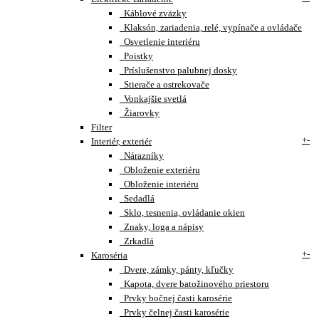
Káblové zväzky
Klaksón, zariadenia, relé, vypínače a ovládače
Osvetlenie interiéru
Poistky
Príslušenstvo palubnej dosky
Stierače a ostrekovače
Vonkajšie svetlá
Žiarovky
Filter
+
-
Interiér, exteriér
Nárazníky
Obloženie exteriéru
Obloženie interiéru
Sedadlá
Sklo, tesnenia, ovládanie okien
Znaky, loga a nápisy
Zrkadlá
+
-
Karoséria
Dvere, zámky, pánty, kľučky
Kapota, dvere batožinového priestoru
Prvky bočnej časti karosérie
Prvky čelnej časti karosérie