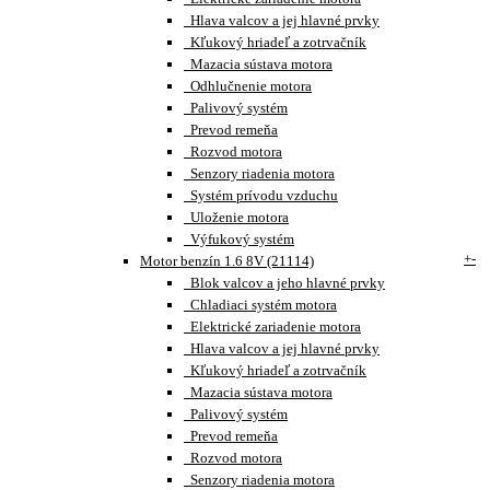
Hlava valcov a jej hlavné prvky
Kľukový hriadeľ a zotrvačník
Mazacia sústava motora
Odhlučnenie motora
Palivový systém
Prevod remeňa
Rozvod motora
Senzory riadenia motora
Systém prívodu vzduchu
Uloženie motora
Výfukový systém
+
-
Motor benzín 1.6 8V (21114)
Blok valcov a jeho hlavné prvky
Chladiaci systém motora
Elektrické zariadenie motora
Hlava valcov a jej hlavné prvky
Kľukový hriadeľ a zotrvačník
Mazacia sústava motora
Palivový systém
Prevod remeňa
Rozvod motora
Senzory riadenia motora