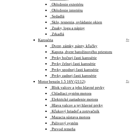
Obloženie exteriéru
Obloženie interiéru
Sedadlá
Sklo, tesnenia, ovládanie okien
Znaky, loga a nápisy
Zrkadlá
+
-
Karoséria
Dvere, zámky, pánty, kľučky
Kapota, dvere batožinového priestoru
Prvky bočnej časti karosérie
Prvky čelnej časti karosérie
Prvky spodnej časti karosérie
Prvky zadnej časti karosérie
+
-
Motor benzín 1.5 16V (2112)
Blok valcov a jeho hlavné prvky
Chladiaci systém motora
Elektrické zariadenie motora
Hlava valcov a jej hlavné prvky
Kľukový hriadeľ a zotrvačník
Mazacia sústava motora
Palivový systém
Prevod remeňa