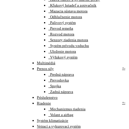
Kľukový hriadeľ a zotrvačník
Mazacia sústava motora
Odhlučnenie motora
Palivový systém
Prevod remeňa
Rozvod motora
Senzory riadenia motora
Systém prívodu vzduchu
Uloženie motora
Výfukový systém
Multimédiá
+
-
Prenos sily
Predná náprava
Prevodovka
Spojka
Zadná náprava
Príslušenstvo
+
-
Riadenie
Mechanizmus riadenia
Volant a airbag
Systém klimatizácie
Vetrací a vykurovací systém