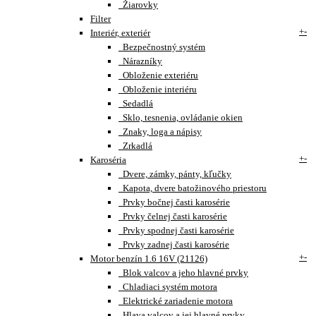
Žiarovky
Filter
+
-
Interiér, exteriér
Bezpečnostný systém
Nárazníky
Obloženie exteriéru
Obloženie interiéru
Sedadlá
Sklo, tesnenia, ovládanie okien
Znaky, loga a nápisy
Zrkadlá
+
-
Karoséria
Dvere, zámky, pánty, kľučky
Kapota, dvere batožinového priestoru
Prvky bočnej časti karosérie
Prvky čelnej časti karosérie
Prvky spodnej časti karosérie
Prvky zadnej časti karosérie
+
-
Motor benzín 1.6 16V (21126)
Blok valcov a jeho hlavné prvky
Chladiaci systém motora
Elektrické zariadenie motora
Hlava valcov a jej hlavné prvky