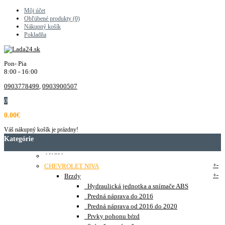
Môj účet
Obľúbené produkty (0)
Nákupný košík
Pokladňa
Pon- Pia
8:00 - 16:00
0903778499
,
0903900507
0
0.00€
Váš nákupný košík je prázdny!
Kategórie
AKCIA
+
-
CHEVROLET NIVA
+
-
Brzdy
Hydraulická jednotka a snímače ABS
Predná náprava do 2016
Predná náprava od 2016 do 2020
Prvky pohonu bŕzd