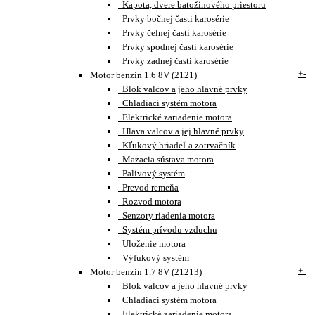
Kapota, dvere batožinového priestoru
Prvky bočnej časti karosérie
Prvky čelnej časti karosérie
Prvky spodnej časti karosérie
Prvky zadnej časti karosérie
+
-
Motor benzín 1.6 8V (2121)
Blok valcov a jeho hlavné prvky
Chladiaci systém motora
Elektrické zariadenie motora
Hlava valcov a jej hlavné prvky
Kľukový hriadeľ a zotrvačník
Mazacia sústava motora
Palivový systém
Prevod remeňa
Rozvod motora
Senzory riadenia motora
Systém prívodu vzduchu
Uloženie motora
Výfukový systém
+
-
Motor benzín 1.7 8V (21213)
Blok valcov a jeho hlavné prvky
Chladiaci systém motora
Elektrické zariadenie motora