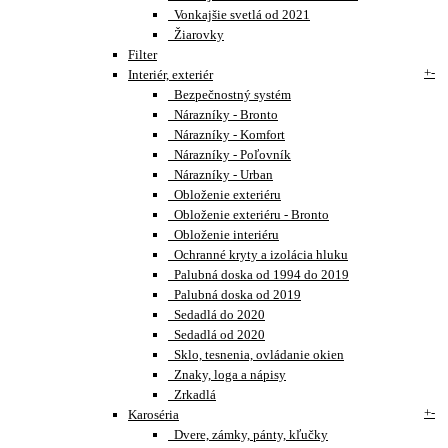
Vonkajšie svetlá od 2021
Žiarovky
Filter
+
-
Interiér, exteriér
Bezpečnostný systém
Nárazníky - Bronto
Nárazníky - Komfort
Nárazníky - Poľovník
Nárazníky - Urban
Obloženie exteriéru
Obloženie exteriéru - Bronto
Obloženie interiéru
Ochranné kryty a izolácia hluku
Palubná doska od 1994 do 2019
Palubná doska od 2019
Sedadlá do 2020
Sedadlá od 2020
Sklo, tesnenia, ovládanie okien
Znaky, loga a nápisy
Zrkadlá
+
-
Karoséria
Dvere, zámky, pánty, kľučky