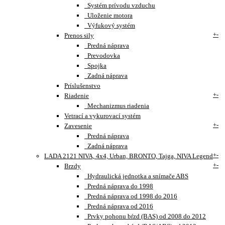
Systém prívodu vzduchu
Uloženie motora
Výfukový systém
+
-
Prenos sily
Predná náprava
Prevodovka
Spojka
Zadná náprava
Príslušenstvo
+
-
Riadenie
Mechanizmus riadenia
Vetrací a vykurovací systém
+
-
Zavesenie
Predná náprava
Zadná náprava
+
-
LADA 2121 NIVA, 4x4, Urban, BRONTO, Tajga, NIVA Legend
+
-
Brzdy
Hydraulická jednotka a snímače ABS
Predná náprava do 1998
Predná náprava od 1998 do 2016
Predná náprava od 2016
Prvky pohonu bŕzd (BAS) od 2008 do 2012