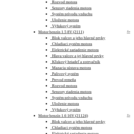
Rozvod motora
Senzory riadenia motora
Systém prívodu vzduchu
Uloženie motora
Výfukový systém
+
-
Motor benzín 1.5 8V (2111)
Blok valcov a jeho hlavné prvky
Chladiaci systém motora
Elektrické zariadenie motora
Hlava valcov a jej hlavné prvky
Kľukový hriadeľ a zotrvačník
Mazacia sústava motora
Palivový systém
Prevod remeňa
Rozvod motora
Senzory riadenia motora
Systém prívodu vzduchu
Uloženie motora
Výfukový systém
+
-
Motor benzín 1.6 16V (21124)
Blok valcov a jeho hlavné prvky
Chladiaci systém motora
Elektrické zariadenie motora