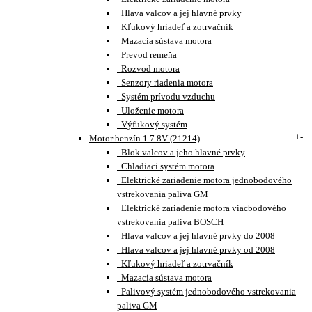
Hlava valcov a jej hlavné prvky
Kľukový hriadeľ a zotrvačník
Mazacia sústava motora
Prevod remeňa
Rozvod motora
Senzory riadenia motora
Systém prívodu vzduchu
Uloženie motora
Výfukový systém
+
-
Motor benzín 1.7 8V (21214)
Blok valcov a jeho hlavné prvky
Chladiaci systém motora
Elektrické zariadenie motora jednobodového
vstrekovania paliva GM
Elektrické zariadenie motora viacbodového
vstrekovania paliva BOSCH
Hlava valcov a jej hlavné prvky do 2008
Hlava valcov a jej hlavné prvky od 2008
Kľukový hriadeľ a zotrvačník
Mazacia sústava motora
Palivový systém jednobodového vstrekovania
paliva GM