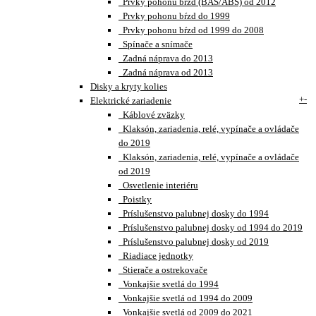
Prvky pohonu bŕzd (BAS/ABS) od 2012
Prvky pohonu bŕzd do 1999
Prvky pohonu bŕzd od 1999 do 2008
Spínače a snímače
Zadná náprava do 2013
Zadná náprava od 2013
Disky a kryty kolies
+
-
Elektrické zariadenie
Káblové zväzky
Klaksón, zariadenia, relé, vypínače a ovládače
do 2019
Klaksón, zariadenia, relé, vypínače a ovládače
od 2019
Osvetlenie interiéru
Poistky
Príslušenstvo palubnej dosky do 1994
Príslušenstvo palubnej dosky od 1994 do 2019
Príslušenstvo palubnej dosky od 2019
Riadiace jednotky
Stierače a ostrekovače
Vonkajšie svetlá do 1994
Vonkajšie svetlá od 1994 do 2009
Vonkajšie svetlá od 2009 do 2021