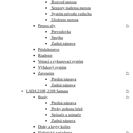
Rozvod motora
Senzory riadenia motora
Systém prívodu vzduchu
Uloženie motora
+
-
Prenos sily
Prevodovka
Spojka
Zadná náprava
Príslušenstvo
Riadenie
Vetrací a vykurovací systém
Výfukový systém
+
-
Zavesenie
Predná náprava
Zadná náprava
+
-
LADA 2108, 2109 Samara
+
-
Brzdy
Predná náprava
Prvky pohonu bŕzd
Spínače a snímače
Zadná náprava
Disky a kryty kolies
+
-
Elektrické zariadenie