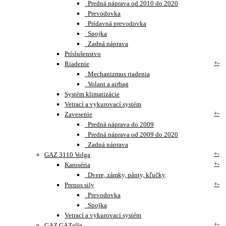
Predná náprava od 2010 do 2020
Prevodovka
Prídavná prevodovka
Spojka
Zadná náprava
Príslušenstvo
+
-
Riadenie
Mechanizmus riadenia
Volant a airbag
Systém klimatizácie
Vetrací a vykurovací systém
+
-
Zavesenie
Predná náprava do 2009
Predná náprava od 2009 do 2020
Zadná náprava
+
-
GAZ 3110 Volga
+
-
Karoséria
Dvere, zámky, pánty, kľučky
+
-
Prenos sily
Prevodovka
Spojka
Vetrací a vykurovací systém
+
-
GAZ GAZelle