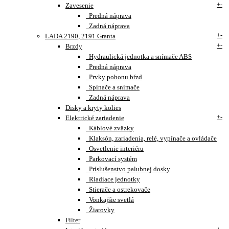
+
-
Zavesenie
Predná náprava
Zadná náprava
+
-
LADA 2190, 2191 Granta
+
-
Brzdy
Hydraulická jednotka a snímače ABS
Predná náprava
Prvky pohonu bŕzd
Spínače a snímače
Zadná náprava
Disky a kryty kolies
+
-
Elektrické zariadenie
Káblové zväzky
Klaksón, zariadenia, relé, vypínače a ovládače
Osvetlenie interiéru
Parkovací systém
Príslušenstvo palubnej dosky
Riadiace jednotky
Stierače a ostrekovače
Vonkajšie svetlá
Žiarovky
Filter