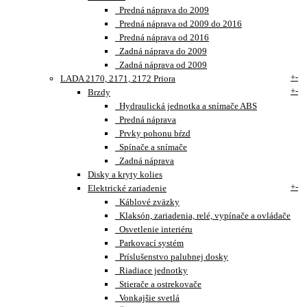
Predná náprava do 2009
Predná náprava od 2009 do 2016
Predná náprava od 2016
Zadná náprava do 2009
Zadná náprava od 2009
+
-
LADA 2170, 2171, 2172 Priora
+
-
Brzdy
Hydraulická jednotka a snímače ABS
Predná náprava
Prvky pohonu bŕzd
Spínače a snímače
Zadná náprava
Disky a kryty kolies
+
-
Elektrické zariadenie
Káblové zväzky
Klaksón, zariadenia, relé, vypínače a ovládače
Osvetlenie interiéru
Parkovací systém
Príslušenstvo palubnej dosky
Riadiace jednotky
Stierače a ostrekovače
Vonkajšie svetlá