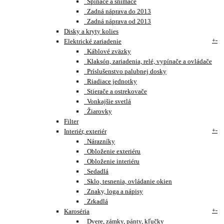
Spínače a snímače
Zadná náprava do 2013
Zadná náprava od 2013
Disky a kryty kolies
+
-
Elektrické zariadenie
Káblové zväzky
Klaksón, zariadenia, relé, vypínače a ovládače
Príslušenstvo palubnej dosky
Riadiace jednotky
Stierače a ostrekovače
Vonkajšie svetlá
Žiarovky
Filter
+
-
Interiér, exteriér
Nárazníky
Obloženie exteriéru
Obloženie interiéru
Sedadlá
Sklo, tesnenia, ovládanie okien
Znaky, loga a nápisy
Zrkadlá
+
-
Karoséria
Dvere, zámky, pánty, kľučky