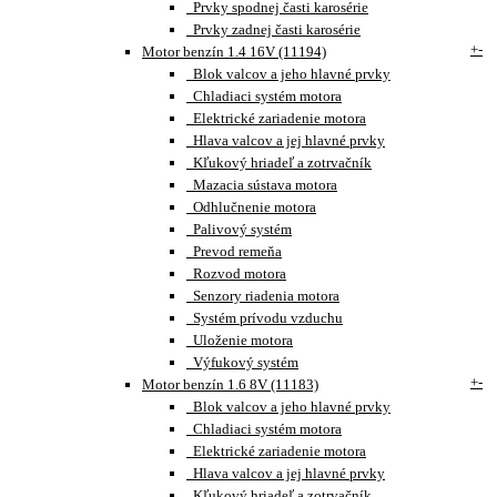
Prvky spodnej časti karosérie
Prvky zadnej časti karosérie
+
-
Motor benzín 1.4 16V (11194)
Blok valcov a jeho hlavné prvky
Chladiaci systém motora
Elektrické zariadenie motora
Hlava valcov a jej hlavné prvky
Kľukový hriadeľ a zotrvačník
Mazacia sústava motora
Odhlučnenie motora
Palivový systém
Prevod remeňa
Rozvod motora
Senzory riadenia motora
Systém prívodu vzduchu
Uloženie motora
Výfukový systém
+
-
Motor benzín 1.6 8V (11183)
Blok valcov a jeho hlavné prvky
Chladiaci systém motora
Elektrické zariadenie motora
Hlava valcov a jej hlavné prvky
Kľukový hriadeľ a zotrvačník