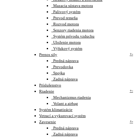
Mazacia sústava motora
Palivový systém
Prevod remeňa
Rozvod motora
Senzory riadenia motora
Systém prívodu vzduchu
Uloženie motora
Výfukový systém
+
-
Prenos sily
Predná náprava
Prevodovka
Spojka
Zadná náprava
Príslušenstvo
+
-
Riadenie
Mechanizmus riadenia
Volant a airbag
Systém klimatizácie
Vetrací a vykurovací systém
+
-
Zavesenie
Predná náprava
Zadná náprava