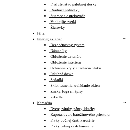
Príslušenstvo palubnej dosky
Riadiace jednotky
Stierače a ostrekovače
Vonkajšie svetlá
Žiarovky
Filter
+
-
Interiér, exteriér
Bezpečnostný systém
Nárazníky
Obloženie exteriéru
Obloženie interiéru
Ochranné kryty a izolácia hluku
Palubná doska
Sedadlá
Sklo, tesnenia, ovládanie okien
Znaky, loga a nápisy
Zrkadlá
+
-
Karoséria
Dvere, zámky, pánty, kľučky
Kapota, dvere batožinového priestoru
Prvky bočnej časti karosérie
Prvky čelnej časti karosérie