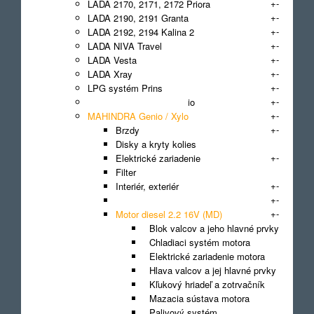
+
-
LADA 2170, 2171, 2172 Priora
+
-
LADA 2190, 2191 Granta
+
-
LADA 2192, 2194 Kalina 2
+
-
LADA NIVA Travel
+
-
LADA Vesta
+
-
LADA Xray
+
-
LPG systém Prins
+
-
MAHINDRA Goa / Scorpio
+
-
MAHINDRA Genio / Xylo
+
-
Brzdy
Disky a kryty kolies
+
-
Elektrické zariadenie
Filter
+
-
Interiér, exteriér
+
-
Karoséria
+
-
Motor diesel 2.2 16V (MD)
Blok valcov a jeho hlavné prvky
Chladiaci systém motora
Elektrické zariadenie motora
Hlava valcov a jej hlavné prvky
Kľukový hriadeľ a zotrvačník
Mazacia sústava motora
Palivový systém