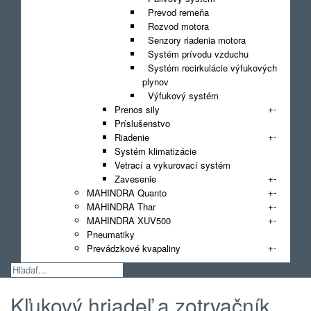
Prevod remeňa
Rozvod motora
Senzory riadenia motora
Systém prívodu vzduchu
Systém recirkulácie výfukových
plynov
Výfukový systém
+
-
Prenos sily
Príslušenstvo
+
-
Riadenie
Systém klimatizácie
Vetrací a vykurovací systém
+
-
Zavesenie
+
-
MAHINDRA Quanto
+
-
MAHINDRA Thar
+
-
MAHINDRA XUV500
Pneumatiky
+
-
Prevádzkové kvapaliny
Kľukový hriadeľ a zotrvačník