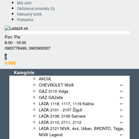
Môj účet
Obľúbené produkty (0)
Nákupný košík
Pokladňa
Pon- Pia
8:00 - 16:00
0903778499
,
0903900507
0
0.00€
Kategórie
AKCIA
+
-
CHEVROLET NIVA
+
-
GAZ 3110 Volga
+
-
GAZ GAZelle
+
-
LADA 1118, 1117, 1119 Kalina
+
-
LADA 2101 - 2107 Žiguli
+
-
LADA 2108, 2109 Samara
+
-
LADA 2110, 2111, 2112
LADA 2121 NIVA, 4x4, Urban, BRONTO, Tajga,
+
-
NIVA Legend