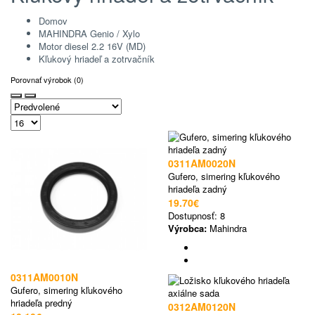
Domov
MAHINDRA Genio / Xylo
Motor diesel 2.2 16V (MD)
Kľukový hriadeľ a zotrvačník
Porovnať výrobok (0)
0311AM0020N
Gufero, simering kľukového
hriadeľa zadný
19.70€
Dostupnosť:
8
Výrobca:
Mahindra
0311AM0010N
Gufero, simering kľukového
hriadeľa predný
0312AM0120N