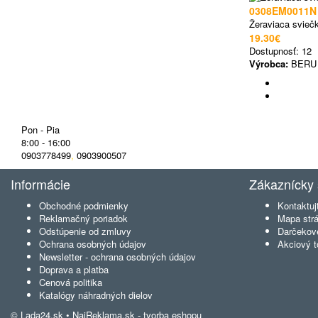
0308EM0011N
Žeraviaca svieč
19.30€
Dostupnosť:
12
Výrobca:
BERU
Pon - Pia
8:00 - 16:00
0903778499
,
0903900507
Informácie
Zákaznícky 
Obchodné podmienky
Kontaktuj
Reklamačný poriadok
Mapa str
Odstúpenie od zmluvy
Darčekov
Ochrana osobných údajov
Akciový t
Newsletter - ochrana osobných údajov
Doprava a platba
Cenová politika
Katalógy náhradných dielov
© Lada24.sk •
NajReklama.sk - tvorba eshopu