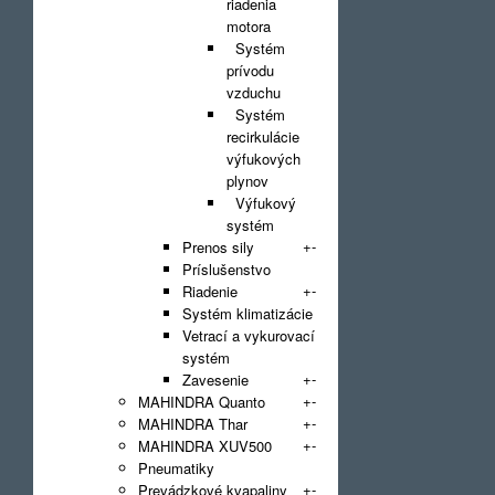
riadenia
motora
Systém
prívodu
vzduchu
Systém
recirkulácie
výfukových
plynov
Výfukový
systém
+
-
Prenos sily
Príslušenstvo
+
-
Riadenie
Systém klimatizácie
Vetrací a vykurovací
systém
+
-
Zavesenie
+
-
MAHINDRA Quanto
+
-
MAHINDRA Thar
+
-
MAHINDRA XUV500
Pneumatiky
+
-
Prevádzkové kvapaliny