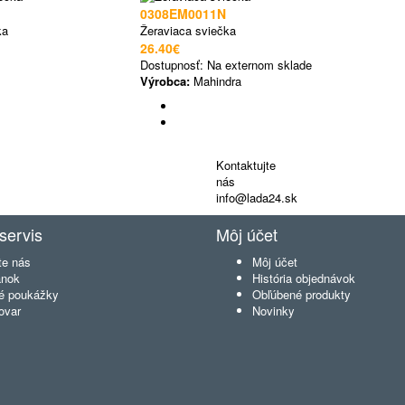
0308EM0011N
ka
Žeraviaca sviečka
26.40€
Dostupnosť:
Na externom sklade
Výrobca:
Mahindra
Kontaktujte
nás
info@lada24.sk
servis
Môj účet
te nás
Môj účet
ánok
História objednávok
é poukážky
Obľúbené produkty
ovar
Novinky