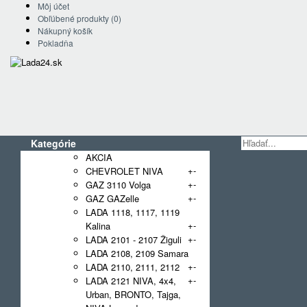
Môj účet
Obľúbené produkty (0)
Nákupný košík
Pokladňa
Kategórie
AKCIA
+
-
CHEVROLET NIVA
+
-
GAZ 3110 Volga
+
-
GAZ GAZelle
LADA 1118, 1117, 1119
+
-
Kalina
+
-
LADA 2101 - 2107 Žiguli
LADA 2108, 2109 Samara
+
-
LADA 2110, 2111, 2112
+
-
LADA 2121 NIVA, 4x4,
Urban, BRONTO, Tajga,