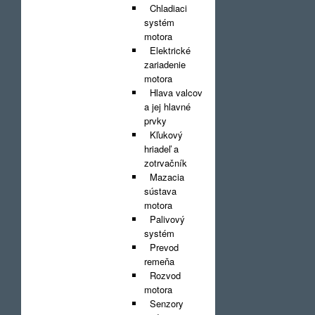
Chladiaci
systém
motora
Elektrické
zariadenie
motora
Hlava valcov
a jej hlavné
prvky
Kľukový
hriadeľ a
zotrvačník
Mazacia
sústava
motora
Palivový
systém
Prevod
remeňa
Rozvod
motora
Senzory