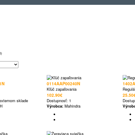
0)
1N
0114AAP00240N
1402
Kľúč zapaľovania
Regulát
102.90€
25.50
externom sklade
Dostupnosť:
1
Dostup
H
Výrobca:
Mahindra
Výrob