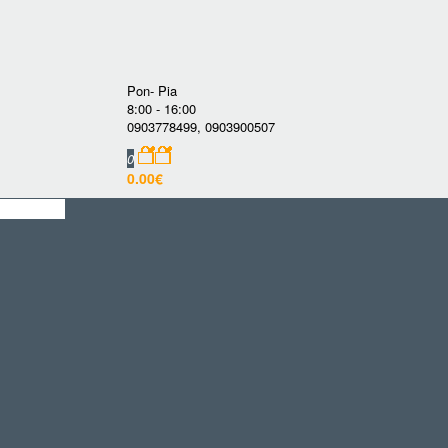
Pon- Pia
8:00 - 16:00
0903778499
,
0903900507
0
0.00€