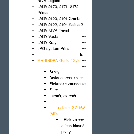
+
-
NIVA Legend
LADA 2170, 2171, 2172
+
-
Priora
+
-
LADA 2190, 2191 Granta
LADA 2192, 2194 Kalina 2
+
-
+
-
LADA NIVA Travel
+
-
LADA Vesta
+
-
LADA Xray
+
-
LPG systém Prins
MAHINDRA Goa / Scorpio
+
-
MAHINDRA Genio / Xylo
+
-
+
-
Brzdy
Disky a kryty kolies
Elektrické zariadenie
+
-
Filter
+
-
Interiér, exteriér
+
-
Karoséria
Motor diesel 2.2 16V
+
-
(MD)
Blok valcov
a jeho hlavné
prvky