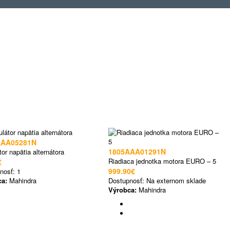
AAA05281N
1805AAA01291N
or napätia alternátora
Riadiaca jednotka motora EURO – 5
€
999.90€
nosť:
1
ca:
Mahindra
Dostupnosť:
Na externom sklade
Výrobca:
Mahindra