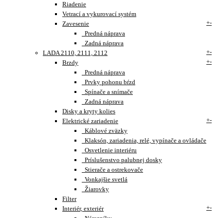
Riadenie
Vetrací a vykurovací systém
+
-
Zavesenie
Predná náprava
Zadná náprava
+
-
LADA 2110, 2111, 2112
+
-
Brzdy
Predná náprava
Prvky pohonu bŕzd
Spínače a snímače
Zadná náprava
Disky a kryty kolies
+
-
Elektrické zariadenie
Káblové zväzky
Klaksón, zariadenia, relé, vypínače a ovládače
Osvetlenie interiéru
Príslušenstvo palubnej dosky
Stierače a ostrekovače
Vonkajšie svetlá
Žiarovky
Filter
+
-
Interiér, exteriér