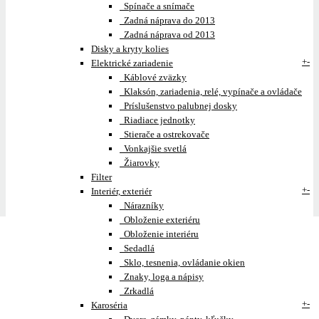
Spínače a snímače
Zadná náprava do 2013
Zadná náprava od 2013
Disky a kryty kolies
+
-
Elektrické zariadenie
Káblové zväzky
Klaksón, zariadenia, relé, vypínače a ovládače
Príslušenstvo palubnej dosky
Riadiace jednotky
Stierače a ostrekovače
Vonkajšie svetlá
Žiarovky
Filter
+
-
Interiér, exteriér
Nárazníky
Obloženie exteriéru
Obloženie interiéru
Sedadlá
Sklo, tesnenia, ovládanie okien
Znaky, loga a nápisy
Zrkadlá
+
-
Karoséria