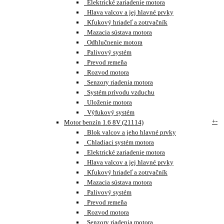
Elektrické zariadenie motora
Hlava valcov a jej hlavné prvky
Kľukový hriadeľ a zotrvačník
Mazacia sústava motora
Odhlučnenie motora
Palivový systém
Prevod remeňa
Rozvod motora
Senzory riadenia motora
Systém prívodu vzduchu
Uloženie motora
Výfukový systém
+
-
Motor benzín 1.6 8V (21114)
Blok valcov a jeho hlavné prvky
Chladiaci systém motora
Elektrické zariadenie motora
Hlava valcov a jej hlavné prvky
Kľukový hriadeľ a zotrvačník
Mazacia sústava motora
Palivový systém
Prevod remeňa
Rozvod motora
Senzory riadenia motora