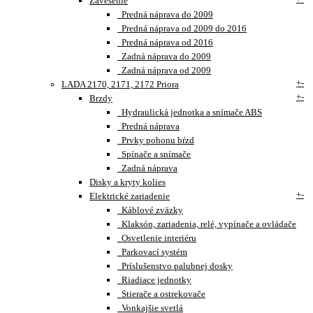
Zavesenie
Predná náprava do 2009
Predná náprava od 2009 do 2016
Predná náprava od 2016
Zadná náprava do 2009
Zadná náprava od 2009
+
-
LADA 2170, 2171, 2172 Priora
+
-
Brzdy
Hydraulická jednotka a snímače ABS
Predná náprava
Prvky pohonu bŕzd
Spínače a snímače
Zadná náprava
Disky a kryty kolies
+
-
Elektrické zariadenie
Káblové zväzky
Klaksón, zariadenia, relé, vypínače a ovládače
Osvetlenie interiéru
Parkovací systém
Príslušenstvo palubnej dosky
Riadiace jednotky
Stierače a ostrekovače
Vonkajšie svetlá