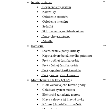
+
-
Interiér, exteriér
Bezpečnostný systém
Nárazníky
Obloženie exteriéru
Obloženie interiéru
Sedadlá
Sklo, tesnenia, ovládanie okien
Znaky, loga a nápisy
Zrkadlá
+
-
Karoséria
Dvere, zámky, pánty, kľučky
Kapota, dvere batožinového priestoru
Prvky bočnej časti karosérie
Prvky čelnej časti karosérie
Prvky spodnej časti karosérie
Prvky zadnej časti karosérie
+
-
Motor benzín 1.6 16V (21126)
Blok valcov a jeho hlavné prvky
Chladiaci systém motora
Elektrické zariadenie motora
Hlava valcov a jej hlavné prvky
Kľukový hriadeľ a zotrvačník