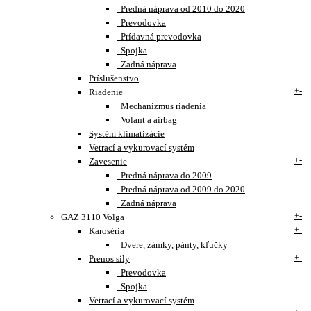
Predná náprava od 2010 do 2020
Prevodovka
Prídavná prevodovka
Spojka
Zadná náprava
Príslušenstvo
+
-
Riadenie
Mechanizmus riadenia
Volant a airbag
Systém klimatizácie
Vetrací a vykurovací systém
+
-
Zavesenie
Predná náprava do 2009
Predná náprava od 2009 do 2020
Zadná náprava
+
-
GAZ 3110 Volga
+
-
Karoséria
Dvere, zámky, pánty, kľučky
+
-
Prenos sily
Prevodovka
Spojka
Vetrací a vykurovací systém