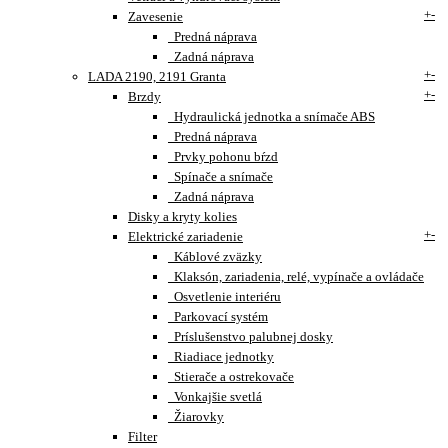
+
-
Zavesenie
Predná náprava
Zadná náprava
+
-
LADA 2190, 2191 Granta
+
-
Brzdy
Hydraulická jednotka a snímače ABS
Predná náprava
Prvky pohonu bŕzd
Spínače a snímače
Zadná náprava
Disky a kryty kolies
+
-
Elektrické zariadenie
Káblové zväzky
Klaksón, zariadenia, relé, vypínače a ovládače
Osvetlenie interiéru
Parkovací systém
Príslušenstvo palubnej dosky
Riadiace jednotky
Stierače a ostrekovače
Vonkajšie svetlá
Žiarovky
Filter