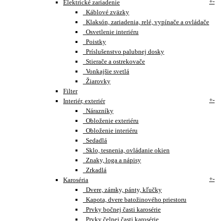
+
-
Elektrické zariadenie
Káblové zväzky
Klaksón, zariadenia, relé, vypínače a ovládače
Osvetlenie interiéru
Poistky
Príslušenstvo palubnej dosky
Stierače a ostrekovače
Vonkajšie svetlá
Žiarovky
Filter
+
-
Interiér, exteriér
Nárazníky
Obloženie exteriéru
Obloženie interiéru
Sedadlá
Sklo, tesnenia, ovládanie okien
Znaky, loga a nápisy
Zrkadlá
+
-
Karoséria
Dvere, zámky, pánty, kľučky
Kapota, dvere batožinového priestoru
Prvky bočnej časti karosérie
Prvky čelnej časti karosérie