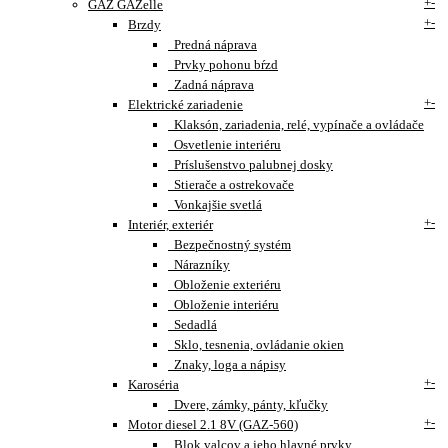
+
-
GAZ GAZelle
+
-
Brzdy
Predná náprava
Prvky pohonu bŕzd
Zadná náprava
+
-
Elektrické zariadenie
Klaksón, zariadenia, relé, vypínače a ovládače
Osvetlenie interiéru
Príslušenstvo palubnej dosky
Stierače a ostrekovače
Vonkajšie svetlá
+
-
Interiér, exteriér
Bezpečnostný systém
Nárazníky
Obloženie exteriéru
Obloženie interiéru
Sedadlá
Sklo, tesnenia, ovládanie okien
Znaky, loga a nápisy
+
-
Karoséria
Dvere, zámky, pánty, kľučky
+
-
Motor diesel 2.1 8V (GAZ-560)
Blok valcov a jeho hlavné prvky