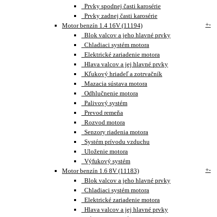
Prvky spodnej časti karosérie
Prvky zadnej časti karosérie
+
-
Motor benzín 1.4 16V (11194)
Blok valcov a jeho hlavné prvky
Chladiaci systém motora
Elektrické zariadenie motora
Hlava valcov a jej hlavné prvky
Kľukový hriadeľ a zotrvačník
Mazacia sústava motora
Odhlučnenie motora
Palivový systém
Prevod remeňa
Rozvod motora
Senzory riadenia motora
Systém prívodu vzduchu
Uloženie motora
Výfukový systém
+
-
Motor benzín 1.6 8V (11183)
Blok valcov a jeho hlavné prvky
Chladiaci systém motora
Elektrické zariadenie motora
Hlava valcov a jej hlavné prvky