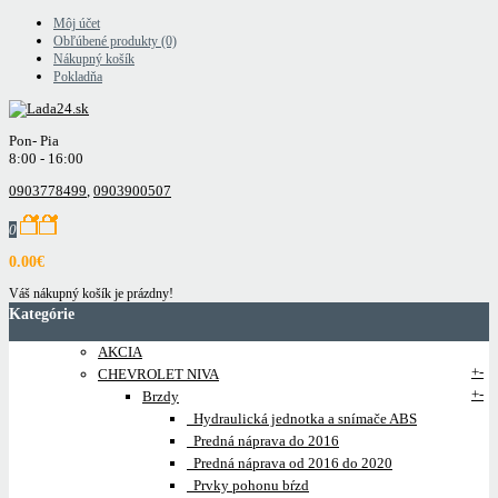
Môj účet
Obľúbené produkty (0)
Nákupný košík
Pokladňa
Pon- Pia
8:00 - 16:00
0903778499
,
0903900507
0
0.00€
Váš nákupný košík je prázdny!
Kategórie
AKCIA
+
-
CHEVROLET NIVA
+
-
Brzdy
Hydraulická jednotka a snímače ABS
Predná náprava do 2016
Predná náprava od 2016 do 2020
Prvky pohonu bŕzd