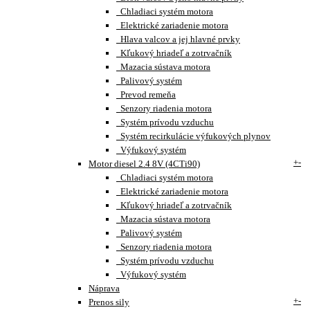
Chladiaci systém motora
Elektrické zariadenie motora
Hlava valcov a jej hlavné prvky
Kľukový hriadeľ a zotrvačník
Mazacia sústava motora
Palivový systém
Prevod remeňa
Senzory riadenia motora
Systém prívodu vzduchu
Systém recirkulácie výfukových plynov
Výfukový systém
+
-
Motor diesel 2.4 8V (4CTi90)
Chladiaci systém motora
Elektrické zariadenie motora
Kľukový hriadeľ a zotrvačník
Mazacia sústava motora
Palivový systém
Senzory riadenia motora
Systém prívodu vzduchu
Výfukový systém
Náprava
+
-
Prenos sily