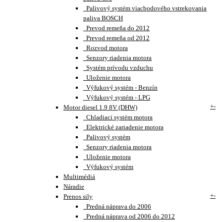
Palivový systém viacbodového vstrekovania
paliva BOSCH
Prevod remeňa do 2012
Prevod remeňa od 2012
Rozvod motora
Senzory riadenia motora
Systém prívodu vzduchu
Uloženie motora
Výfukový systém - Benzín
Výfukový systém - LPG
+
-
Motor diesel 1.9 8V (DHW)
Chladiaci systém motora
Elektrické zariadenie motora
Palivový systém
Senzory riadenia motora
Uloženie motora
Výfukový systém
Multimédiá
Náradie
+
-
Prenos sily
Predná náprava do 2006
Predná náprava od 2006 do 2012