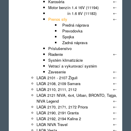
+
-
Karoséria
+
-
Motor benzín 1.4 16V (11194)
+
-
Motor benzín 1.6 8V (11183)
+
-
Prenos sily
Predná náprava
Prevodovka
Spojka
Zadná náprava
Príslušenstvo
+
-
Riadenie
Systém klimatizácie
Vetrací a vykurovací systém
+
-
Zavesenie
+
-
LADA 2101 - 2107 Žiguli
+
-
LADA 2108, 2109 Samara
+
-
LADA 2110, 2111, 2112
LADA 2121 NIVA, 4x4, Urban, BRONTO, Tajga,
+
-
NIVA Legend
+
-
LADA 2170, 2171, 2172 Priora
+
-
LADA 2190, 2191 Granta
+
-
LADA 2192, 2194 Kalina 2
+
-
LADA NIVA Travel
+
-
LADA Vesta