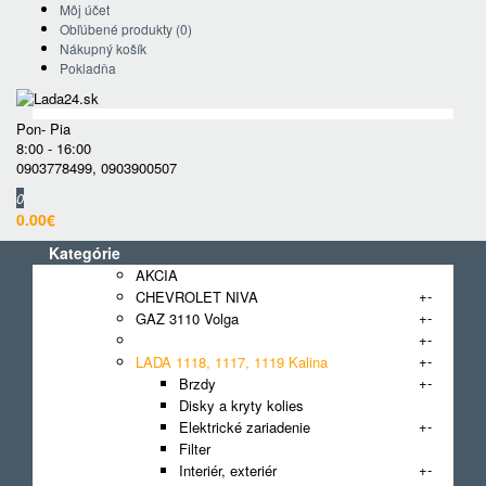
Môj účet
Obľúbené produkty (0)
Nákupný košík
Pokladňa
Pon- Pia
8:00 - 16:00
0903778499
,
0903900507
0
0.00€
Kategórie
AKCIA
+
-
CHEVROLET NIVA
+
-
GAZ 3110 Volga
+
-
GAZ GAZelle
+
-
LADA 1118, 1117, 1119 Kalina
+
-
Brzdy
Disky a kryty kolies
+
-
Elektrické zariadenie
Filter
+
-
Interiér, exteriér