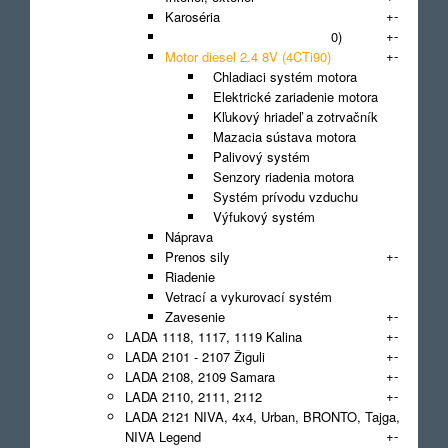
+
-
Karoséria
+
-
Motor diesel 2.1 8V (GAZ-560)
+
-
Motor diesel 2.4 8V (4CTi90)
Chladiaci systém motora
Elektrické zariadenie motora
Kľukový hriadeľ a zotrvačník
Mazacia sústava motora
Palivový systém
Senzory riadenia motora
Systém prívodu vzduchu
Výfukový systém
Náprava
+
-
Prenos sily
Riadenie
Vetrací a vykurovací systém
+
-
Zavesenie
+
-
LADA 1118, 1117, 1119 Kalina
+
-
LADA 2101 - 2107 Žiguli
+
-
LADA 2108, 2109 Samara
+
-
LADA 2110, 2111, 2112
LADA 2121 NIVA, 4x4, Urban, BRONTO, Tajga,
+
-
NIVA Legend