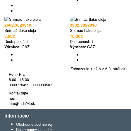
2602.3829010
3902.3829010
Snímač tlaku oleja
Snímač tlaku oleja
3.60€
16.30€
Dostupnosť:
1
Dostupnosť:
1
Výrobca:
GAZ
Výrobca:
GAZ
Zobrazenie 1 až 6 z 6 (1 stránok)
Pon - Pia
8:00 - 16:00
0903778499
,
0903900507
Kontaktujte
nás
info@lada24.sk
Informácie
Obchodné podmienky
Reklamačný poriadok