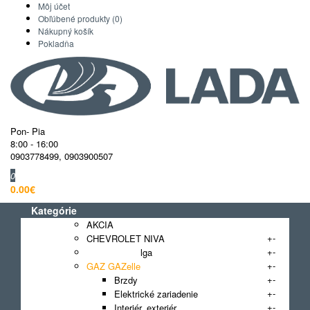
Môj účet
Obľúbené produkty (0)
Nákupný košík
Pokladňa
Pon- Pia
8:00 - 16:00
0903778499
,
0903900507
0
0.00€
Kategórie
AKCIA
+
-
CHEVROLET NIVA
+
-
GAZ 3110 Volga
+
-
GAZ GAZelle
+
-
Brzdy
+
-
Elektrické zariadenie
+
-
Interiér, exteriér