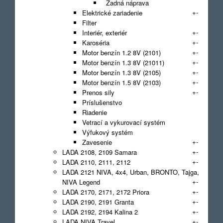
Zadná náprava
+
-
Elektrické zariadenie
Filter
+
-
Interiér, exteriér
+
-
Karoséria
+
-
Motor benzín 1.2 8V (2101)
+
-
Motor benzín 1.3 8V (21011)
+
-
Motor benzín 1.3 8V (2105)
+
-
Motor benzín 1.5 8V (2103)
+
-
Prenos sily
Príslušenstvo
Riadenie
Vetrací a vykurovací systém
Výfukový systém
+
-
Zavesenie
+
-
LADA 2108, 2109 Samara
+
-
LADA 2110, 2111, 2112
LADA 2121 NIVA, 4x4, Urban, BRONTO, Tajga,
+
-
NIVA Legend
+
-
LADA 2170, 2171, 2172 Priora
+
-
LADA 2190, 2191 Granta
+
-
LADA 2192, 2194 Kalina 2
+
-
LADA NIVA Travel