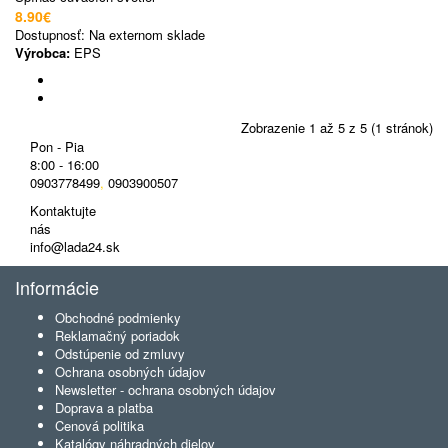
8.90€
Dostupnosť:
Na externom sklade
Výrobca:
EPS
Zobrazenie 1 až 5 z 5 (1 stránok)
Pon - Pia
8:00 - 16:00
0903778499
,
0903900507
Kontaktujte
nás
info@lada24.sk
Informácie
Obchodné podmienky
Reklamačný poriadok
Odstúpenie od zmluvy
Ochrana osobných údajov
Newsletter - ochrana osobných údajov
Doprava a platba
Cenová politika
Katalógy náhradných dielov