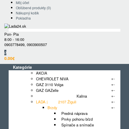
Môj účet
Obľúbené produkty (0)
Nákupný košík
Pokladňa
Pon- Pia
8:00 - 16:00
0903778499
,
0903900507
0
0.00€
Kategórie
AKCIA
+
-
CHEVROLET NIVA
+
-
GAZ 3110 Volga
+
-
GAZ GAZelle
+
-
LADA 1118, 1117, 1119 Kalina
+
-
LADA 2101 - 2107 Žiguli
+
-
Brzdy
Predná náprava
Prvky pohonu bŕzd
Spínače a snímače