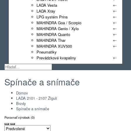
+
-
LADA Vesta
+
-
LADA Xray
+
-
LPG systém Prins
+
-
MAHINDRA Goa / Scorpio
+
-
MAHINDRA Genio / Xylo
+
-
MAHINDRA Quanto
+
-
MAHINDRA Thar
+
-
MAHINDRA XUV500
Pneumatiky
+
-
Prevádzkové kvapaliny
Spínače a snímače
Domov
LADA 2101 - 2107 Žiguli
Brzdy
Spínače a snímače
Porovnať výrobok (0)