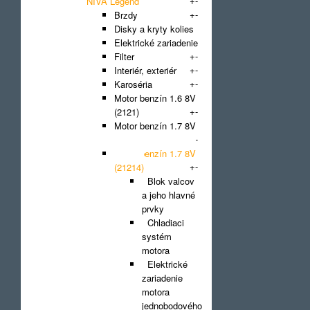
+
-
NIVA Legend
+
-
Brzdy
Disky a kryty kolies
Elektrické zariadenie
+
-
Filter
+
-
Interiér, exteriér
+
-
Karoséria
Motor benzín 1.6 8V
+
-
(2121)
Motor benzín 1.7 8V
+
-
(21213)
Motor benzín 1.7 8V
+
-
(21214)
Blok valcov
a jeho hlavné
prvky
Chladiaci
systém
motora
Elektrické
zariadenie
motora
jednobodového