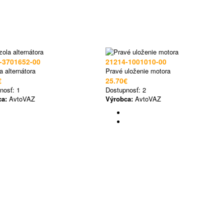
-3701652-00
21214-1001010-00
a alternátora
Pravé uloženie motora
€
25.70€
nosť:
1
Dostupnosť:
2
ca:
AvtoVAZ
Výrobca:
AvtoVAZ