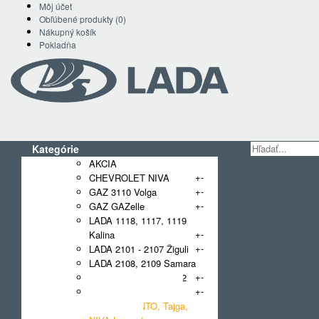
Môj účet
Obľúbené produkty (0)
Nákupný košík
Pokladňa
Kategórie
AKCIA
+
-
CHEVROLET NIVA
+
-
GAZ 3110 Volga
+
-
GAZ GAZelle
LADA 1118, 1117, 1119
+
-
Kalina
+
-
LADA 2101 - 2107 Žiguli
LADA 2108, 2109 Samara
+
-
LADA 2110, 2111, 2112
+
-
LADA 2121 NIVA, 4x4,
Urban, BRONTO, Tajga,