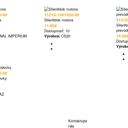
0-00
21210-1001020-00
21210
a
Silentblok motora
Silent
11.90€
prevod
Dostupnosť:
10
14.00
NAL IMPERIUM
Výrobca:
CS20
Dostup
Výrob
0-00
ovky
AZ
Kontaktujte
nás