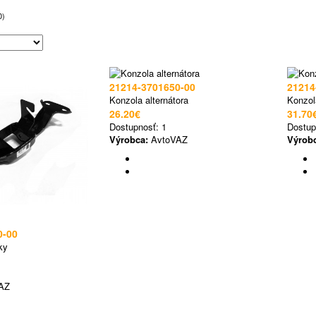
0)
21214-3701650-00
21214
Konzola alternátora
Konzol
26.20€
31.70
Dostupnosť:
1
Dostup
Výrobca:
AvtoVAZ
Výrob
0-00
ky
AZ