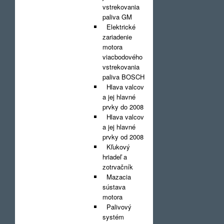
vstrekovania
paliva GM
Elektrické
zariadenie
motora
viacbodového
vstrekovania
paliva BOSCH
Hlava valcov
a jej hlavné
prvky do 2008
Hlava valcov
a jej hlavné
prvky od 2008
Kľukový
hriadeľ a
zotrvačník
Mazacia
sústava
motora
Palivový
systém