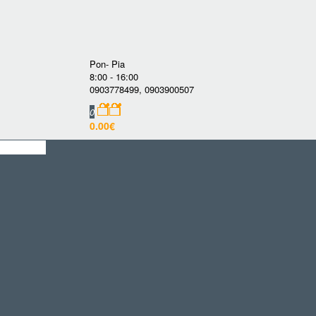
Pon- Pia
8:00 - 16:00
0903778499
,
0903900507
0
0.00€