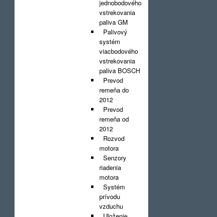
jednobodového
vstrekovania
paliva GM
Palivový
systém
viacbodového
vstrekovania
paliva BOSCH
Prevod
remeňa do
2012
Prevod
remeňa od
2012
Rozvod
motora
Senzory
riadenia
motora
Systém
prívodu
vzduchu
Uloženie