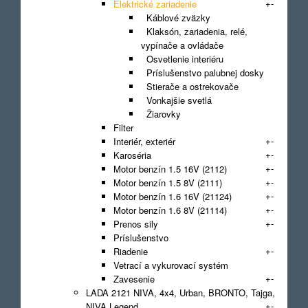
+
-
Elektrické zariadenie
Káblové zväzky
Klaksón, zariadenia, relé,
vypínače a ovládače
Osvetlenie interiéru
Príslušenstvo palubnej dosky
Stierače a ostrekovače
Vonkajšie svetlá
Žiarovky
Filter
+
-
Interiér, exteriér
+
-
Karoséria
+
-
Motor benzín 1.5 16V (2112)
+
-
Motor benzín 1.5 8V (2111)
+
-
Motor benzín 1.6 16V (21124)
+
-
Motor benzín 1.6 8V (21114)
+
-
Prenos sily
Príslušenstvo
+
-
Riadenie
Vetrací a vykurovací systém
+
-
Zavesenie
LADA 2121 NIVA, 4x4, Urban, BRONTO, Tajga,
+
-
NIVA Legend