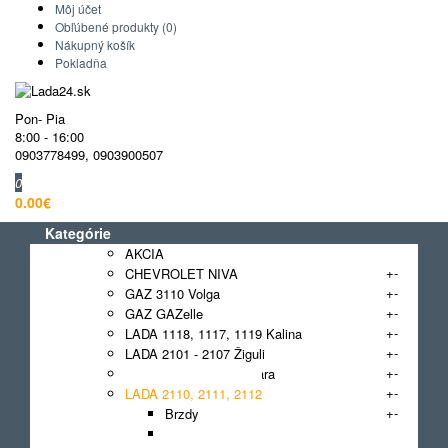
Môj účet
Obľúbené produkty (0)
Nákupný košík
Pokladňa
Pon- Pia
8:00 - 16:00
0903778499
,
0903900507
0
0.00€
Kategórie
AKCIA
+
-
CHEVROLET NIVA
+
-
GAZ 3110 Volga
+
-
GAZ GAZelle
+
-
LADA 1118, 1117, 1119 Kalina
+
-
LADA 2101 - 2107 Žiguli
+
-
LADA 2108, 2109 Samara
+
-
LADA 2110, 2111, 2112
+
-
Brzdy
Disky a kryty kolies