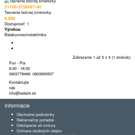
21100-3726087-00
Tesnenie bočnej smerovky
0.80€
Dostupnosť:
1
Výrobca:
Balakovorezinotekhnika
Zobrazenie 1 až 5 z 5 (1 stránok)
Pon - Pia
8:00 - 16:00
0903778499
,
0903900507
Kontaktujte
nás
info@lada24.sk
Informácie
Obchodné podmienky
Reklamačný poriadok
Odstúpenie od zmluvy
Ochrana osobných údajov