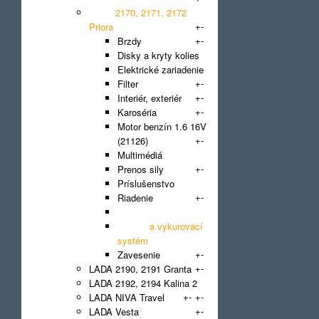
LADA 2170, 2171, 2172
+
-
Priora
+
-
Brzdy
Disky a kryty kolies
Elektrické zariadenie
+
-
Filter
+
-
Interiér, exteriér
+
-
Karoséria
Motor benzín 1.6 16V
+
-
(21126)
Multimédiá
+
-
Prenos sily
Príslušenstvo
+
-
Riadenie
Systém klimatizácie
Vetrací a vykurovací
systém
+
-
Zavesenie
+
-
LADA 2190, 2191 Granta
LADA 2192, 2194 Kalina 2
+
-
+
-
LADA NIVA Travel
+
-
LADA Vesta