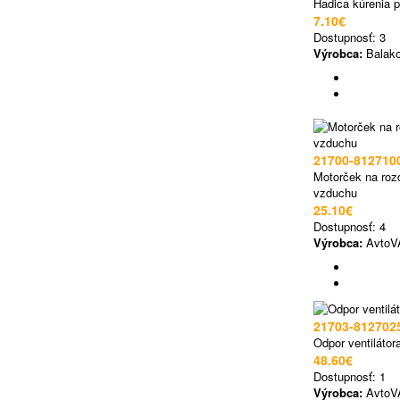
Hadica kúrenia 
7.10€
Dostupnosť:
3
Výrobca:
Balako
21700-812710
Motorček na roz
vzduchu
25.10€
Dostupnosť:
4
Výrobca:
AvtoV
21703-812702
Odpor ventilátor
48.60€
Dostupnosť:
1
Výrobca:
AvtoV