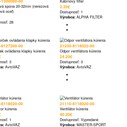
-1300080-60
Kabínový filter
vá spona 20-32mm (nerezová
2.20€
vá oceľ)
Dostupnosť:
1
Výrobca:
ALPHA FILTER
nosť:
28
-8127200-00
21230-8118022-00
ek ovládania klapky kúrenia
Odpor ventilátora kúrenia
€
24.20€
nosť:
3
Dostupnosť:
3
ca:
AvtoVAZ
Výrobca:
AvtoVAZ
-8118020-00
21110-8118020-00
tor kúrenia
Ventilátor kúrenia
€
40.20€
nosť:
1
Dostupnosť:
Vypredané
ca:
AvtoVAZ
Výrobca:
MASTER-SPORT