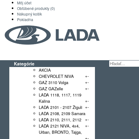
Môj účet
Obľúbené produkty (0)
Nákupný košík
Pokladňa
Kategórie
AKCIA
+
-
CHEVROLET NIVA
+
-
GAZ 3110 Volga
+
-
GAZ GAZelle
LADA 1118, 1117, 1119
+
-
Kalina
+
-
LADA 2101 - 2107 Žiguli
LADA 2108, 2109 Samara
+
-
LADA 2110, 2111, 2112
+
-
LADA 2121 NIVA, 4x4,
Urban, BRONTO, Tajga,
+
-
NIVA Legend