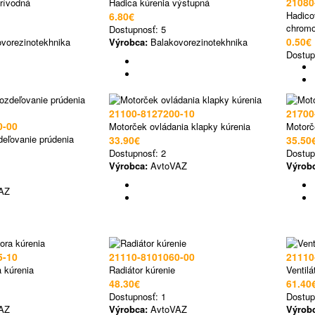
21080
prívodná
Hadica kúrenia výstupná
Hadico
6.80€
chromo
Dostupnosť:
5
0.50€
vorezinotekhnika
Výrobca:
Balakovorezinotekhnika
Dostup
21100-8127200-10
21700
0-00
Motorček ovládania klapky kúrenia
Motorč
deľovanie prúdenia
33.90€
35.50
Dostupnosť:
2
Dostup
Výrobca:
AvtoVAZ
Výrob
AZ
5-10
21110-8101060-00
21110
a kúrenia
Radiátor kúrenie
Ventilá
48.30€
61.40
Dostupnosť:
1
Dostup
AZ
Výrobca:
AvtoVAZ
Výrob