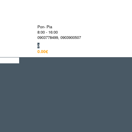
Pon- Pia
8:00 - 16:00
0903778499
,
0903900507
0
0.00€