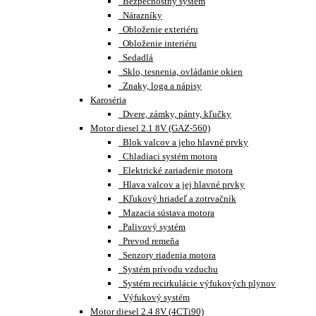
Bezpečnostný systém
Nárazníky
Obloženie exteriéru
Obloženie interiéru
Sedadlá
Sklo, tesnenia, ovládanie okien
Znaky, loga a nápisy
Karoséria
Dvere, zámky, pánty, kľučky
Motor diesel 2.1 8V (GAZ-560)
Blok valcov a jeho hlavné prvky
Chladiaci systém motora
Elektrické zariadenie motora
Hlava valcov a jej hlavné prvky
Kľukový hriadeľ a zotrvačník
Mazacia sústava motora
Palivový systém
Prevod remeňa
Senzory riadenia motora
Systém prívodu vzduchu
Systém recirkulácie výfukových plynov
Výfukový systém
Motor diesel 2.4 8V (4CTi90)