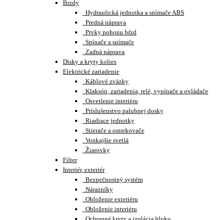
Brzdy
Hydraulická jednotka a snímače ABS
Predná náprava
Prvky pohonu bŕzd
Spínače a snímače
Zadná náprava
Disky a kryty kolies
Elektrické zariadenie
Káblové zväzky
Klaksón, zariadenia, relé, vypínače a ovládače
Osvetlenie interiéru
Príslušenstvo palubnej dosky
Riadiace jednotky
Stierače a ostrekovače
Vonkajšie svetlá
Žiarovky
Filter
Interiér, exteriér
Bezpečnostný systém
Nárazníky
Obloženie exteriéru
Obloženie interiéru
Ochranné kryty a izolácia hluku