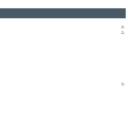
+
-
+
-
+
-