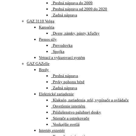
Predná náprava do 2009
Predná náprava od 2009 do 2020
Zadná náprava
GAZ 3110 Volga
Karoséria
Dvere, zámky, pánty, kľučky
Prenos sily
Prevodovka
Spojka
Vetrací a vykurovací systém
GAZ GAZelle
Brzdy
Predná náprava
Prvky pohonu bŕzd
Zadná náprava
Elektrické zariadenie
Klaksón, zariadenia, relé, vypínače a ovládače
Osvetlenie interiéru
Príslušenstvo palubnej dosky
Stierače a ostrekovače
Vonkajšie svetlá
Interiér, exteriér