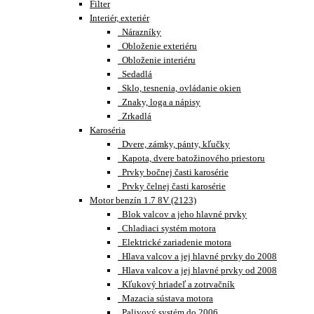
Filter
Interiér, exteriér
Nárazníky
Obloženie exteriéru
Obloženie interiéru
Sedadlá
Sklo, tesnenia, ovládanie okien
Znaky, loga a nápisy
Zrkadlá
Karoséria
Dvere, zámky, pánty, kľučky
Kapota, dvere batožinového priestoru
Prvky bočnej časti karosérie
Prvky čelnej časti karosérie
Motor benzín 1.7 8V (2123)
Blok valcov a jeho hlavné prvky
Chladiaci systém motora
Elektrické zariadenie motora
Hlava valcov a jej hlavné prvky do 2008
Hlava valcov a jej hlavné prvky od 2008
Kľukový hriadeľ a zotrvačník
Mazacia sústava motora
Palivový systém do 2006