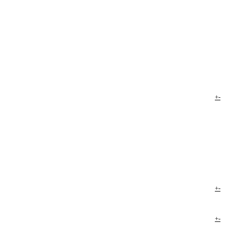
+
-
+
-
+
-