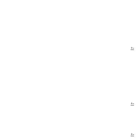
+
-
+
-
+
-