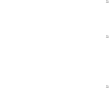
+
-
+
-
+
-