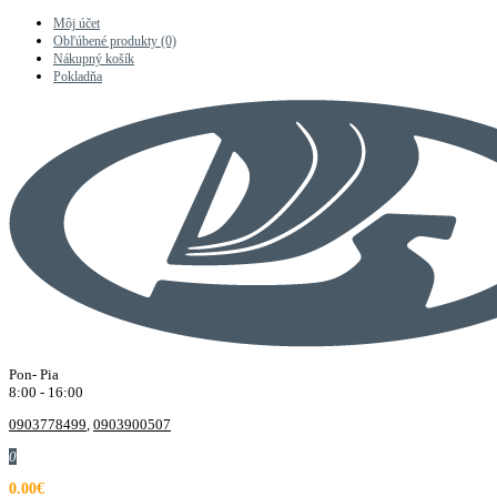
Môj účet
Obľúbené produkty (0)
Nákupný košík
Pokladňa
Pon- Pia
8:00 - 16:00
0903778499
,
0903900507
0
0.00€