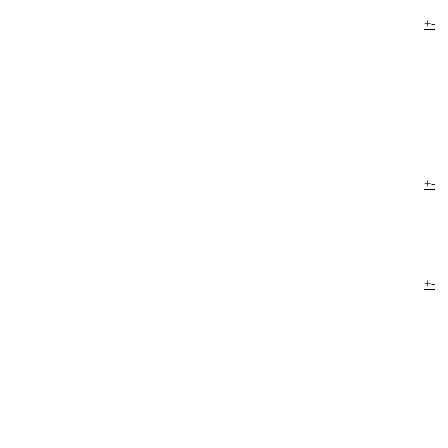
+
-
+
-
+
-