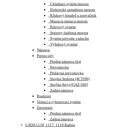
Chladiaci systém motora
Elektrické zariadenie motora
Kľukový hriadeľ a zotrvačník
Mazacia sústava motora
Palivový systém
Senzory riadenia motora
Systém prívodu vzduchu
Výfukový systém
Náprava
Prenos sily
Predná náprava 4x4
Prevodovka
Prídavná prevodovka
Spojka Andoria (4CTi90)
Spojka Steyr (GAZ-560)
Zadná náprava
Riadenie
Vetrací a vykurovací systém
Zavesenie
Predná náprava 4x4
Zadná náprava
LADA 1118, 1117, 1119 Kalina