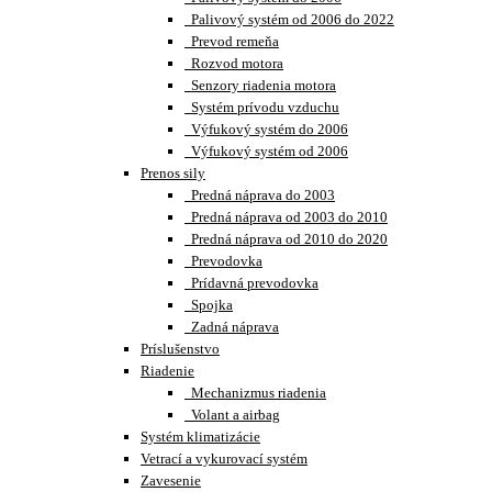
Palivový systém od 2006 do 2022
Prevod remeňa
Rozvod motora
Senzory riadenia motora
Systém prívodu vzduchu
Výfukový systém do 2006
Výfukový systém od 2006
Prenos sily
Predná náprava do 2003
Predná náprava od 2003 do 2010
Predná náprava od 2010 do 2020
Prevodovka
Prídavná prevodovka
Spojka
Zadná náprava
Príslušenstvo
Riadenie
Mechanizmus riadenia
Volant a airbag
Systém klimatizácie
Vetrací a vykurovací systém
Zavesenie