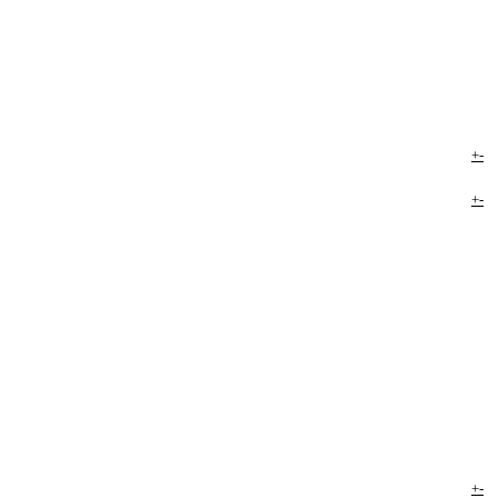
+
-
+
-
+
-