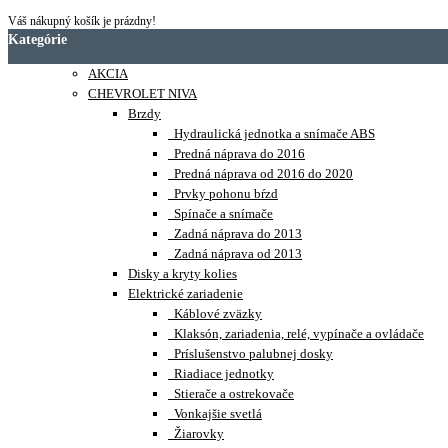
Váš nákupný košík je prázdny!
Kategórie
AKCIA
CHEVROLET NIVA
Brzdy
Hydraulická jednotka a snímače ABS
Predná náprava do 2016
Predná náprava od 2016 do 2020
Prvky pohonu bŕzd
Spínače a snímače
Zadná náprava do 2013
Zadná náprava od 2013
Disky a kryty kolies
Elektrické zariadenie
Káblové zväzky
Klaksón, zariadenia, relé, vypínače a ovládače
Príslušenstvo palubnej dosky
Riadiace jednotky
Stierače a ostrekovače
Vonkajšie svetlá
Žiarovky